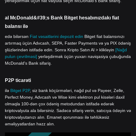
yerləşdirmək üçün fiat valyuta seçin McDonald's Bank sifariş.
al McDonald&#39;s Bank Bitget hesabınızdakı fiat
balansı ilə
edə bilərsən
Fiat vəsaitlərini depozit edin
Bitget fiat balansınızı
artırmaq üçün Advcash, SEPA, Faster Payments və ya PIX ödəniş
şlüzlərindən istifadə edin. Sonra Kripto Satın Al > klikləyin
[Nağd
pulun çevrilməsi]
yerləşdirmək üçün yuxarı naviqasiya çubuğunda
McDonald's Bank sifariş.
P2P ticarəti
ilə
Bitget P2P
, siz bank köçürmələri, nağd pul və Payeer, Zelle,
Perfect Money, Advcash və Wise kimi elektron pul kisələri daxil
olmaqla 100-dən çox ödəniş metodundan istifadə edərək
kriptovalyuta ala bilərsiniz. Sadəcə sifariş verin, satıcıya ödəyin və
kriptovalyutanızı alın. Emanet qorunması ilə təhlükəsiz
əməliyyatlardan həzz alın.