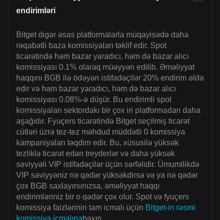
endirimləri
Bitget digər əsas platformalarla müqayisədə daha
rəqabətli baza komissiyaları təklif edir. Spot
ticarətində həm bazar yaradıcı, həm də bazar alıcı
komissiyası 0.1% olaraq müəyyən edilib. Əməliyyat
haqqını BGB ilə ödəyən istifadəçilər 20% endirim əldə
edir və həm bazar yaradıcı, həm də bazar alıcı
komissiyası 0.08%-ə düşür. Bu endirimli spot
komissiyaları sektordakı bir çox iri platformadan daha
aşağıdır. Fyuçers ticarətində Bitget seçilmiş ticarət
cütləri üzrə tez-tez məhdud müddətli 0 komissiya
kampaniyaları təqdim edir. Bu, xüsusilə yüksək
tezliklə ticarət edən treyderlər və daha yüksək
səviyyəli VIP istifadəçilər üçün sərfəlidir. Ümumilikdə
VIP səviyyəniz nə qədər yüksəkdirsə və ya nə qədər
çox BGB saxlayırsınızsa, əməliyyat haqqı
endirimləriniz bir o qədər çox olur. Spot və fyuçers
komissiya faizlərinin tam icmalı üçün
Bitget-in rəsmi
komissiya icmalına
baxın.