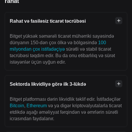
rahat
Rahat və fasiləsiz ticarət təcrübəsi
Bitget yüksək səmərəli ticarət mühərriki sayəsində
dünyanın 150-dən çox ölkə və bölgəsində
100
milyondan çox istifadəçiyə
sürətli və stabil ticarət
təcrübəsi təqdim edir. Bu da onu etibarlılıq və sürət
istəyənlər üçün uyğun edir.
Sektorda likvidliyə görə ilk 3-lükdə
Bitget platforması dərin likvidlik təklif edir. İstifadəçilər
Bitcoin
,
Ethereum
və ya digər kriptovalyutalarla ticarət
etdikdə aşağı əməliyyat fərqindən və əmrlərin sürətli
icrasından faydalanır.