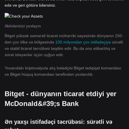
edə və geri götürə bilərsiniz.
Aktivlərinizi yoxlayın
Bitget yüksək səmərəli ticarət mühərriki sayəsində dünyanın 150-
dən çox ölkə və bölgəsində
100 milyondan çox istifadəçiyə
sürətli
və stabil ticarət təcrübəsi təqdim edir. Bu da onu etibarlılıq və
sürət istəyənlər üçün uyğun edir.
Yuxarıdakı kriptovalyuta alış bələdçisi Bitget tədqiqat komandası
və Bitget hüquq komandası tərəfindən yoxlanılıb.
Bitget - dünyanın ticarət etdiyi yer
McDonald&#39;s Bank
Ən yaxşı istifadəçi təcrübəsi: sürətli və