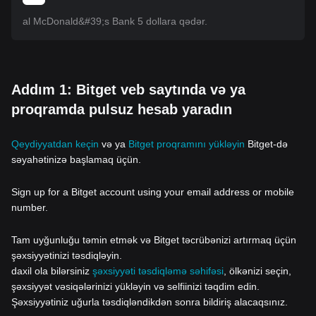
al McDonald&#39;s Bank 5 dollara qədər.
Addım 1: Bitget veb saytında və ya
proqramda pulsuz hesab yaradın
Qeydiyyatdan keçin
və ya
Bitget proqramını yükləyin
Bitget-də
səyahətinizə başlamaq üçün.
Sign up for a Bitget account using your email address or mobile
number.
Tam uyğunluğu təmin etmək və Bitget təcrübənizi artırmaq üçün
şəxsiyyətinizi təsdiqləyin.
daxil ola bilərsiniz
şəxsiyyəti təsdiqləmə səhifəsi
, ölkənizi seçin,
şəxsiyyət vəsiqələrinizi yükləyin və selfiinizi təqdim edin.
Şəxsiyyətiniz uğurla təsdiqləndikdən sonra bildiriş alacaqsınız.