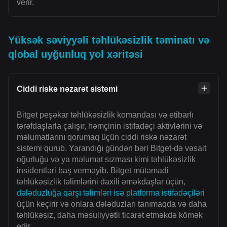
verir.
Yüksək səviyyəli təhlükəsizlik təminatı və
qlobal uyğunluq yol xəritəsi
Ciddi riskə nəzarət sistemi
Bitget peşəkar təhlükəsizlik komandası və etibarlı
tərəfdaşlarla çalışır, həmçinin istifadəçi aktivlərini və
məlumatlarını qorumaq üçün ciddi riskə nəzarət
sistemi qurub. Yarandığı gündən bəri Bitget-də vəsait
oğurluğu və ya məlumat sızması kimi təhlükəsizlik
insidentləri baş verməyib. Bitget mütəmadi
təhlükəsizlik təlimlərini daxili əməkdaşlar üçün,
dələduzluğa qarşı təlimləri isə platforma istifadəçiləri
üçün keçirir və onlara dələduzları tanımaqda və daha
təhlükəsiz, daha məsuliyyətli ticarət etməkdə kömək
edir.