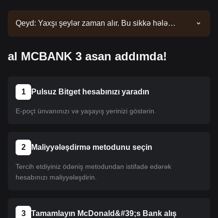
Qeyd: Yaxşı şeylər zaman alır. Bu sikkə hələ
siyahıya salınmayıb. Siyahı yeniləmələri üçün
elanlarımızı izləyin. Bitget-də mövcud olduqdan
al MCBANK 3 asan addımda!
sonra onu almaq üçün təlimatımızı izləyə bilərsiniz.
Eyni təlimat Bitget-də sadalanan bütün
kriptovalyutalara aiddir.
1
Pulsuz Bitget hesabınızı yaradın
E-poçt ünvanınızı və yaşayış yerinizi göstərin.
2
Maliyyələşdirmə metodunu seçin
Tercih etdiyiniz ödəniş metodundan istifadə edərək
hesabınızı maliyyələşdirin.
3
Tamamlayın McDonald&#39;s Bank alış