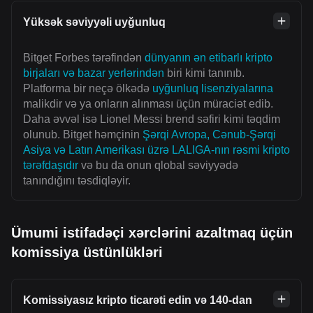
Yüksək səviyyəli uyğunluq
Bitget Forbes tərəfindən
dünyanın ən etibarlı kripto
birjaları və bazar yerlərindən
biri kimi tanınıb.
Platforma bir neçə ölkədə
uyğunluq lisenziyalarına
malikdir və ya onların alınması üçün müraciət edib.
Daha əvvəl isə Lionel Messi brend səfiri kimi təqdim
olunub. Bitget həmçinin
Şərqi Avropa, Cənub-Şərqi
Asiya və Latın Amerikası üzrə LALIGA-nın rəsmi kripto
tərəfdaşıdır
və bu da onun qlobal səviyyədə
tanındığını təsdiqləyir.
Ümumi istifadəçi xərclərini azaltmaq üçün
komissiya üstünlükləri
Komissiyasız kripto ticarəti edin və 140-dan