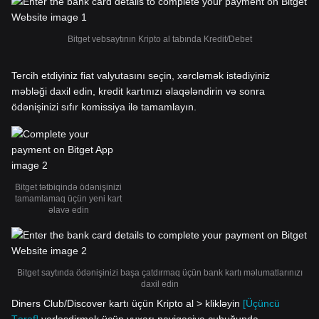
Bitget vebsaytının Kripto al tabında Kredit/Debet
Tercih etdiyiniz fiat valyutasını seçin, xərcləmək istədiyiniz
məbləği daxil edin, kredit kartınızı əlaqələndirin və sonra
ödənişinizi sıfır komissiya ilə tamamlayın.
Bitget tətbiqində ödənişinizi
tamamlamaq üçün yeni kart
əlavə edin
Bitget saytında ödənişinizi başa çatdırmaq üçün bank kartı məlumatlarınızı
daxil edin
Diners Club/Discover kartı üçün Kripto al > klikləyin
[Üçüncü