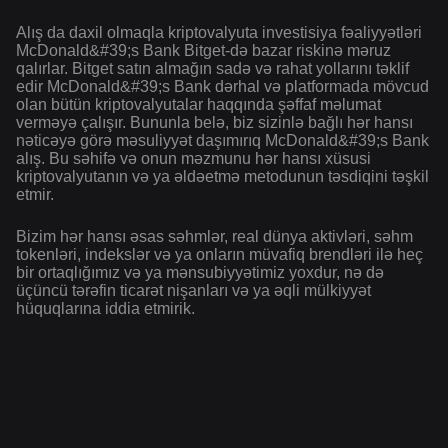
Alış da daxil olmaqla kriptovalyuta investisiya fəaliyyətləri
McDonald&#39;s Bank Bitget-də bazar riskinə məruz
qalırlar. Bitget satın almağın sadə və rahat yollarını təklif
edir McDonald&#39;s Bank dərhal və platformada mövcud
olan bütün kriptovalyutalar haqqında şəffaf məlumat
verməyə çalışır. Bununla belə, biz sizinlə bağlı hər hansı
nəticəyə görə məsuliyyət daşımırıq McDonald&#39;s Bank
alış. Bu səhifə və onun məzmunu hər hansı xüsusi
kriptovalyutanın və ya əldəetmə metodunun təsdiqini təşkil
etmir.
Bizim hər hansı əsas səhmlər, real dünya aktivləri, səhm
tokenləri, indekslər və ya onların müvafiq brendləri ilə heç
bir ortaqlığımız və ya mənsubiyyətimiz yoxdur, nə də
üçüncü tərəfin ticarət nişanları və ya əqli mülkiyyət
hüquqlarına iddia etmirik.