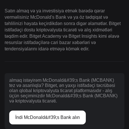
Satın almaq və ya investisiya etmək barədə qərar
verməlisiniz McDonald's Bank və ya öz tədqiqat və
təhlilinizi həyata keçirdikdən sonra digər əlamətlər. Bitget
istifadəçi dostu kriptovalyuta ticarəti və alış xidmətləri
təqdim edir. Bitget Academy və Bitget Insights kimi əlavə
resurslar istifadəçilərə cari bazar xəbərləri və
tendensiyalarını idarə etməyə kömək edir.
almaq istəyirəm McDonald&#39;s Bank (MCBANK)
tez və asanlıqla? Bitget, ən yaxşı istifadəçi təcrübəsi
olan qlobal kriptovalyuta ticarət platformasıdır - alış
üçün seçiminizdir McDonald&#39;s Bank (MCBANK)
və kriptovalyuta ticarəti.
İndi McDonald&#39;s Bank alın