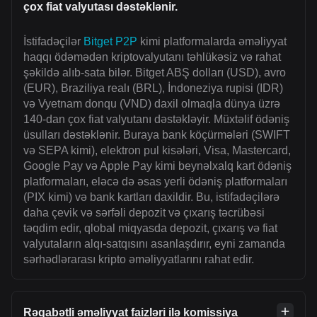
çox fiat valyutası dəstəklənir.
İstifadəçilər
Bitget P2P
kimi platformalarda əməliyyat
haqqı ödəmədən kriptovalyutanı təhlükəsiz və rahat
şəkildə alıb-sata bilər. Bitget ABŞ dolları (USD), avro
(EUR), Braziliya realı (BRL), İndoneziya rupisi (IDR)
və Vyetnam donqu (VND) daxil olmaqla dünya üzrə
140-dan çox fiat valyutanı dəstəkləyir. Müxtəlif ödəniş
üsulları dəstəklənir. Buraya bank köçürmələri (SWIFT
və SEPA kimi), elektron pul kisələri, Visa, Mastercard,
Google Pay və Apple Pay kimi beynəlxalq kart ödəniş
platformaları, eləcə də əsas yerli ödəniş platformaları
(PIX kimi) və bank kartları daxildir. Bu, istifadəçilərə
daha çevik və sərfəli depozit və çıxarış təcrübəsi
təqdim edir, qlobal miqyasda depozit, çıxarış və fiat
valyutaların alqı-satqısını asanlaşdırır, eyni zamanda
sərhədlərarası kripto əməliyyatlarını rahat edir.
Rəqabətli əməliyyat faizləri ilə komissiya