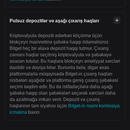
Pulsuz depozitlər və aşağı çıxarış haqları
Kriptovalyuta depoziti edərkən köçürmə üçün
blokçeyn mainnetinə şəbəkə haqqı ödəməlisiniz.
Bitget heç bir əlavə depozit haqqı tutmur. Çıxarış
zamanı haqlar seçilmiş kriptovalyuta və şəbəkəyə
əsasən tutulur. Bu haqlara blokçeyn əməliyyat xərcləri
daxildir və dəyişə bilər. Bununla belə, digər əsas
platformalarla müqayisədə Bitget-in çıxarış haqları
nisbətən aşağıdır və platforma geniş çıxarış şəbəkəsi
seçimi təqdim edir. Bu da istifadəçilərə daha aşağı
şəbəkə haqqı olan şəbəkələri seçərək xərcləri daha
da azaltmağa imkan verir. Depozit və çıxarış
haqlarının tam siyahısı üçün
Bitget-in rəsmi komissiya
icmalına
baxın.