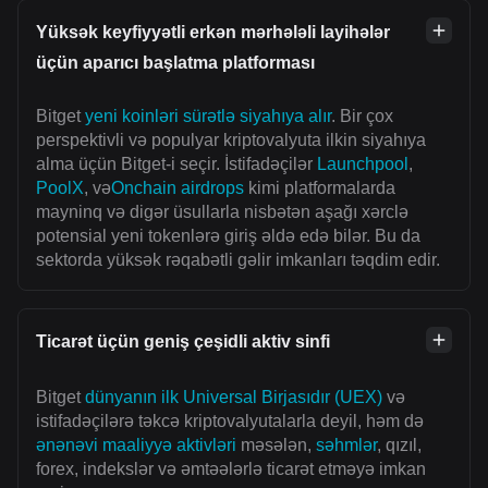
Yüksək keyfiyyətli erkən mərhələli layihələr
üçün aparıcı başlatma platforması
Bitget
yeni koinləri sürətlə siyahıya alır
. Bir çox
perspektivli və populyar kriptovalyuta ilkin siyahıya
alma üçün Bitget-i seçir. İstifadəçilər
Launchpool
,
PoolX
, və
Onchain airdrops
kimi platformalarda
mayninq və digər üsullarla nisbətən aşağı xərclə
potensial yeni tokenlərə giriş əldə edə bilər. Bu da
sektorda yüksək rəqabətli gəlir imkanları təqdim edir.
Ticarət üçün geniş çeşidli aktiv sinfi
Bitget
dünyanın ilk Universal Birjasıdır (UEX)
və
istifadəçilərə təkcə kriptovalyutalarla deyil, həm də
ənənəvi maaliyyə aktivləri
məsələn,
səhmlər
, qızıl,
forex, indekslər və əmtəələrlə ticarət etməyə imkan