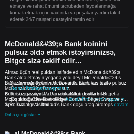
etməyə və rahat ümumi təcrübədən faydalanmağa
kömək etmək üçün vaxtında və peşəkar yardım təklif
edərək 24/7 müştəri dəstəyini təmin edir
McDonald&#39;s Bank koinini
pulsuz əldə etmək istəyirsinizsə,
Bitget sizə təklif edir…
Almaq üçün real puldan istifadə edin McDonald&#39;s
Bank əldə etməyin yeganə yolu deyil McDonald&#39;s
Bank. Ayrmaq üçün vaxtınız varsa, ala bilərsiniz
Qazanmağı öyrənin McDonald's Bank vasitəsilə pulsuz
McDonald&#39;s Bank pulsuz.
Learn2 Promosyon qazanın
Bütün kriptovalyutalar və mükafatlar çevrilə bilər
Pulsuz qazanın McDonald's Bank dostlarını Bitget-ə
McDonald&#39;s Bank Bitget Convert, Bitget Swap və ya
qoşulmağa dəvət etməklə
Assist2 Promosyon qazanın
Spot Trading vasitəsilə.
Pulsuz alın McDonald's Bank qoşularaq airdrops
davam
edən problemlər və promosyonlar
Daha çox göstər
al McDonald&#39;s Bank