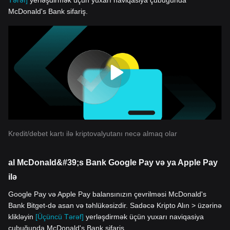
Tərəf]
yerləşdirmək üçün yuxarı naviqasiya çubuğunda
McDonald's Bank sifariş.
Kredit/debet kartı ilə kriptovalyutanı necə almaq olar
al McDonald&#39;s Bank Google Pay və ya Apple Pay
ilə
Google Pay və Apple Pay balansınızın çevrilməsi McDonald's
Bank Bitget-də asan və təhlükəsizdir. Sadəcə Kripto Alın > üzərinə
klikləyin
[Üçüncü Tərəf]
yerləşdirmək üçün yuxarı naviqasiya
çubuğunda McDonald's Bank sifariş.