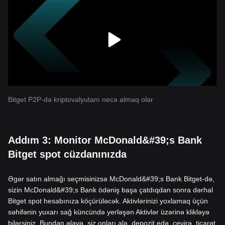
Bitget P2P-də kriptovalyutanı necə almaq olar
Addım 3: Monitor McDonald&#39;s Bank
Bitget spot cüzdanınızda
Əgər satın almağı seçmisinizsə McDonald&#39;s Bank Bitget-də,
sizin McDonald&#39;s Bank ödəniş başa çatdıqdan sonra dərhal
Bitget spot hesabınıza köçürüləcək. Aktivlərinizi yoxlamaq üçün
səhifənin yuxarı sağ küncündə yerləşən Aktivlər üzərinə klikləyə
bilərsiniz. Bundan əlavə, siz onları ala, depozit edə, çevirə, ticarət