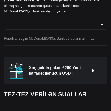
yüksək təhlükəsizlik ilə. Satın almağa başlamaq üçün sadəcə
olaraq aşağıdakı axtarış qutusunda ölkənizi seçin
McDonald&#39;s Bank seçdiyiniz yerdə:
Populyar seçim McDonald&#39;s Bank bölgələrin alınması.
Xoş gəldin paketi 6200 Yeni
istifadəçilər üçün USDT!
TEZ-TEZ VERİLƏN SUALLAR