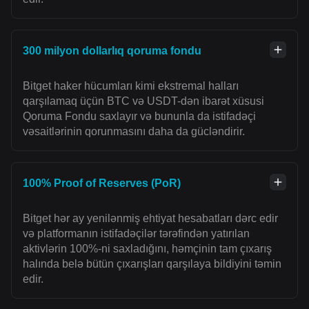
300 milyon dollarlıq qoruma fondu
Bitget haker hücumları kimi ekstremal halları
qarşılamaq üçün BTC və USDT-dən ibarət xüsusi
Qoruma Fondu saxlayır və bununla da istifadəçi
vəsaitlərinin qorunmasını daha da gücləndirir.
100% Proof of Reserves (PoR)
Bitget hər ay yenilənmiş ehtiyat hesabatları dərc edir
və platformanın istifadəçilər tərəfindən yatırılan
aktivlərin 100%-ni saxladığını, həmçinin tam çıxarış
halında belə bütün çıxarışları qarşılaya bildiyini təmin
edir.