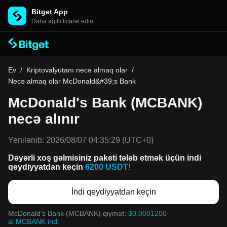
Bitget App
Daha ağıllı ticarət edin
Ev
/
Kriptovalyutanı necə almaq olar
/
Necə almaq olar McDonald&#39;s Bank
McDonald's Bank (MCBANK)
necə alınır
Yenilənib:
2026/08/07 04:35:29
(UTC+0)
Dəyərli xoş gəlmisiniz paketi tələb etmək üçün indi
qeydiyyatdan keçin
6200 USDT!
İndi qeydiyyatdan keçin
McDonald's Bank (MCBANK) qiymət:
$0.0001200
al MCBANK indi