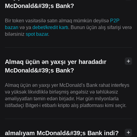
McDonald&#39;s Bank?
Bir token vasitəsilə satın almaq mümkün deyilsə
P2P
bazarı
və ya
debet/kredit kartı
. Bunun üçün alış sifarişi verə
bilərsiniz
spot bazar
.
Almaq üçün ən yaxşı yer haradadır
McDonald&#39;s Bank?
Almaq üçün ən yaxşı yer McDonald's Bank rahat interfeys
və yüksək likvidliklə birləşmiş əngəlsiz və təhlükəsiz
əməliyyatları təmin edən birjadır. Hər gün milyonlarla
istifadəçi Bitget-i etibarlı kripto alış platforması kimi seçir.
almalıyam McDonald&#39;s Bank indi?