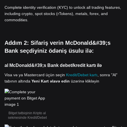
Complete identity verification (KYC) to unlock all trading features,
including crypto, spot stocks (rTokens), metals, forex, and
commodities.
Addım 2: Sifariş verin McDonald&#39;s
Bank seçdiyiniz ödəniş üsulu ilə:
al McDonald&#39;s Bank debet/kredit kartı ilə
Visa və ya Mastercard üçün seçin
Kredit/Debet kartı
, sonra "Al"
tabının altında
Yeni Kart əlavə edin
üzərinə klikləyin
Bitget tətbiqinin Kripto al
sekmesinde Kredit/Debet