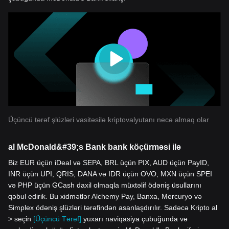
Üçüncü tərəf şlüzləri vasitəsilə kriptovalyutanı necə almaq olar
al McDonald&#39;s Bank bank köçürməsi ilə
Biz EUR üçün iDeal və SEPA, BRL üçün PIX, AUD üçün PayID,
INR üçün UPI, QRIS, DANA və IDR üçün OVO, MXN üçün SPEI
və PHP üçün GCash daxil olmaqla müxtəlif ödəniş üsullarını
qəbul edirik. Bu xidmətlər Alchemy Pay, Banxa, Mercuryo və
Simplex ödəniş şlüzləri tərəfindən asanlaşdırılır. Sadəcə Kripto al
> seçin
[Üçüncü Tərəf]
yuxarı naviqasiya çubuğunda və