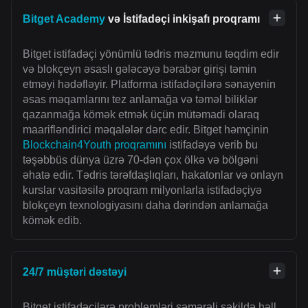
Bitget Academy
və İstifadəçi inkişafı proqramı
Bitget istifadəçi yönümlü tədris məzmunu təqdim edir
və blokçeyn əsaslı gələcəyə bərabər girişi təmin
etməyi hədəfləyir. Platforma istifadəçilərə sənayenin
əsas məqamlarını tez anlamağa və təməl biliklər
qazanmağa kömək etmək üçün mütəmadi olaraq
maarifləndirici məqalələr dərc edir. Bitget həmçinin
Blockchain4Youth proqramını
istifadəyə verib bu
təşəbbüs dünya üzrə 70-dən çox ölkə və bölgəni
əhatə edir. Tədris tərəfdaşlıqları, hakatonlar və onlayn
kurslar vasitəsilə proqram milyonlarla istifadəçiyə
blokçeyn texnologiyasını daha dərindən anlamağa
kömək edib.
24/7 müştəri dəstəyi
Bitget istifadəçilərə problemləri səmərəli şəkildə həll