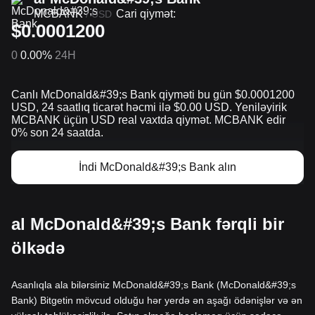
MCBANK
Cari qiymət:
/
USD
$0.0001200
0
0.00%
24H
Canlı McDonald&#39;s Bank qiyməti bu gün $0.0001200
USD, 24 saatlıq ticarət həcmi ilə $0.00 USD. Yeniləyirik
MCBANK üçün USD real vaxtda qiymət. MCBANK edir
0% son 24 saatda.
İndi McDonald&#39;s Bank alın
al McDonald&#39;s Bank fərqli bir
ölkədə
Asanlıqla ala bilərsiniz McDonald&#39;s Bank (McDonald&#39;s
Bank) Bitgetin mövcud olduğu hər yerdə ən aşağı ödənişlər və ən