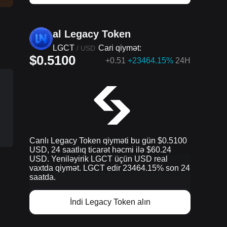
al Legacy Token
LGCT
Cari qiymət:
/
USD
$0.5100
+
0.51
+23464.15%
24H
n
Canlı Legacy Token qiyməti bu gün $0.5100
USD, 24 saatlıq ticarət həcmi ilə $60.24
USD. Yeniləyirik LGCT üçün USD real
vaxtda qiymət. LGCT edir 23464.15% son 24
saatda.
İndi Legacy Token alın