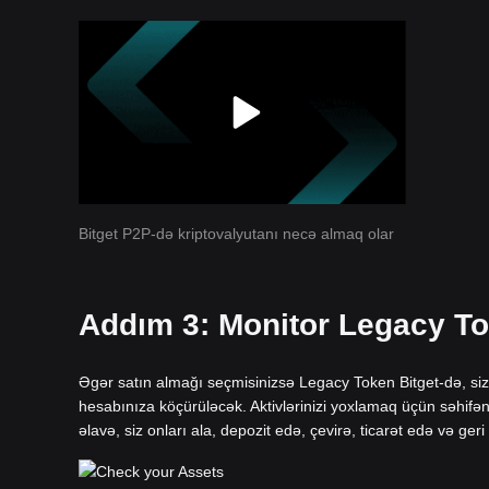
Bitget P2P-də kriptovalyutanı necə almaq olar
Addım 3: Monitor Legacy To
Əgər satın almağı seçmisinizsə Legacy Token Bitget-də, si
hesabınıza köçürüləcək. Aktivlərinizi yoxlamaq üçün səhifən
əlavə, siz onları ala, depozit edə, çevirə, ticarət edə və geri 