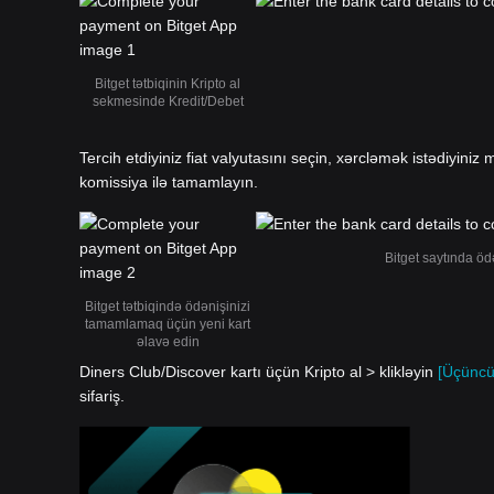
Bitget tətbiqinin Kripto al
sekmesinde Kredit/Debet
Tercih etdiyiniz fiat valyutasını seçin, xərcləmək istədiyiniz m
komissiya ilə tamamlayın.
Bitget saytında öd
Bitget tətbiqində ödənişinizi
tamamlamaq üçün yeni kart
əlavə edin
Diners Club/Discover kartı üçün Kripto al > klikləyin
[Üçüncü
sifariş.