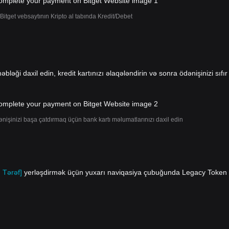
Bitget vebsaytının Kripto al tabında Kredit/Debet
əbləği daxil edin, kredit kartınızı əlaqələndirin və sonra ödənişinizi sıfır
ənişinizi başa çatdırmaq üçün bank kartı məlumatlarınızı daxil edin
 Tərəf]
yerləşdirmək üçün yuxarı naviqasiya çubuğunda Legacy Token