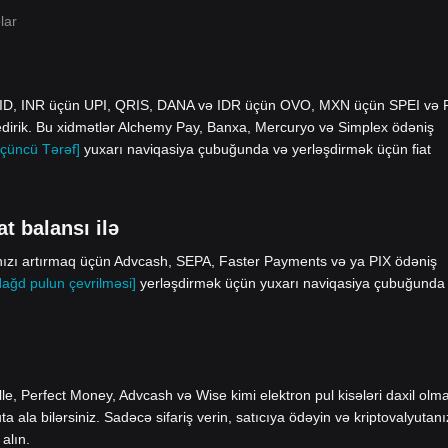
lar
yID, INR üçün UPI, QRIS, DANA və IDR üçün OVO, MXN üçün SPEI və
edirik. Bu xidmətlər Alchemy Pay, Banxa, Mercuryo və Simplex ödəniş
çüncü Tərəf]
yuxarı naviqasiya çubuğunda və yerləşdirmək üçün fiat
t balansı ilə
ınızı artırmaq üçün Advcash, SEPA, Faster Payments və ya PIX ödəniş
Nağd pulun çevrilməsi]
yerləşdirmək üçün yuxarı naviqasiya çubuğunda
le, Perfect Money, Advcash və Wise kimi elektron pul kisələri daxil olm
ala bilərsiniz. Sadəcə sifariş verin, satıcıya ödəyin və kriptovalyutanı
alın.