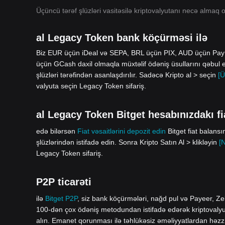
Üçüncü tərəf şlüzləri vasitəsilə kriptovalyutanı necə almaq o
al Legacy Token bank köçürməsi ilə
Biz EUR üçün iDeal və SEPA, BRL üçün PIX, AUD üçün Pa
üçün GCash daxil olmaqla müxtəlif ödəniş üsullarını qəbul 
şlüzləri tərəfindən asanlaşdırılır. Sadəcə Kripto al > seçin
[Ü
valyuta seçin Legacy Token sifariş.
al Legacy Token Bitget hesabınızdakı fia
edə bilərsən
Fiat vəsaitlərini depozit edin
Bitget fiat balans
şlüzlərindən istifadə edin. Sonra Kripto Satın Al > klikləyin
[
Legacy Token sifariş.
P2P ticarəti
ilə
Bitget P2P
, siz bank köçürmələri, nağd pul və Payeer, Zel
100-dən çox ödəniş metodundan istifadə edərək kriptovalyuta 
alın. Emanet qorunması ilə təhlükəsiz əməliyyatlardan həzz 