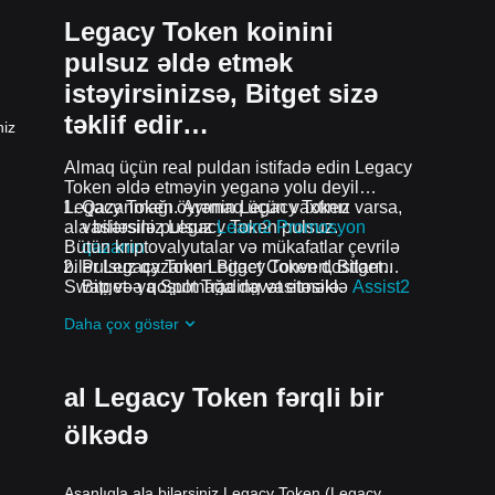
Legacy Token koinini
pulsuz əldə etmək
istəyirsinizsə, Bitget sizə
təklif edir…
niz
Almaq üçün real puldan istifadə edin Legacy
Token əldə etməyin yeganə yolu deyil
Legacy Token. Ayrmaq üçün vaxtınız varsa,
Qazanmağı öyrənin Legacy Token
ala bilərsiniz Legacy Token pulsuz.
vasitəsilə pulsuz
Learn2 Promosyon
Bütün kriptovalyutalar və mükafatlar çevrilə
qazanın
bilər Legacy Token Bitget Convert, Bitget
Pulsuz qazanın Legacy Token dostlarını
Swap və ya Spot Trading vasitəsilə.
Bitget-ə qoşulmağa dəvət etməklə
Assist2
Promosyon qazanın
Daha çox göstər
Pulsuz alın Legacy Token qoşularaq
airdrops
davam edən problemlər və
promosyonlar
al Legacy Token fərqli bir
ölkədə
Asanlıqla ala bilərsiniz Legacy Token (Legacy