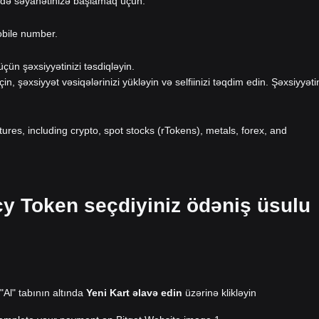
-də səyahətinizə başlamaq üçün.
obile number.
ün şəxsiyyətinizi təsdiqləyin.
eçin, şəxsiyyət vəsiqələrinizi yükləyin və selfiinizi təqdim edin. Şəxsiyyəti
atures, including crypto, spot stocks (rTokens), metals, forex, and
cy Token seçdiyiniz ödəniş üsulu
 "Al" tabının altında
Yeni Kart əlavə edin
üzərinə klikləyin