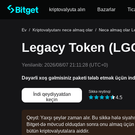
kriptovalyuta alın
Bazarlar
Tic
Ev
/
Kriptovalyutanı necə almaq olar
/
Necə almaq olar L
Legacy Token (LGC
Yenilənib:
2026/08/07 21:11:28
(UTC+0)
Dəyərli xoş gəlmisiniz paketi tələb etmək üçün in
Sikkə reytinqi
İndi qeydiyyatdan
4.5
keçin
Qeyd: Yaxşı şeylər zaman alır. Bu sikkə hələ siyahı
Bitget-də mövcud olduqdan sonra onu almaq üçün təl
bütün kriptovalyutalara aiddir.