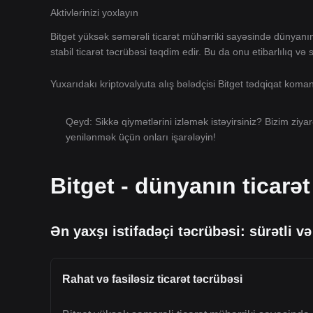
Aktivlərinizi yoxlayın
Bitget yüksək səmərəli ticarət mühərriki sayəsində dünyan
stabil ticarət təcrübəsi təqdim edir. Bu da onu etibarlılıq və
Yuxarıdakı kriptovalyuta alış bələdçisi Bitget tədqiqat kom
Qeyd: Sikkə qiymətlərini izləmək istəyirsiniz? Bizim ziya
yenilənmək üçün onları işarələyin!
Bitget - dünyanın ticarə
Ən yaxşı istifadəçi təcrübəsi: sürətli və
Rahat və fasiləsiz ticarət təcrübəsi