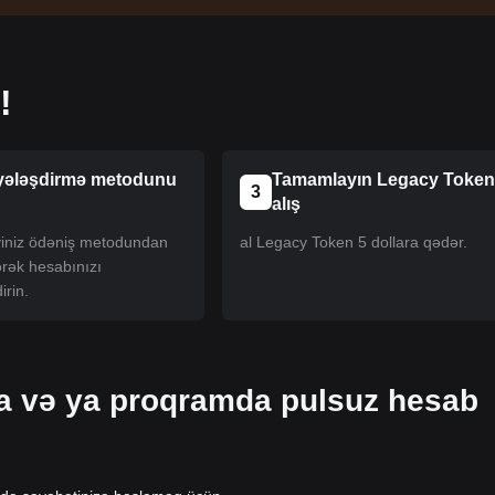
!
yələşdirmə metodunu
Tamamlayın Legacy Toke
3
alış
iyiniz ödəniş metodundan
al Legacy Token 5 dollara qədər.
ərək hesabınızı
irin.
da və ya proqramda pulsuz hesab