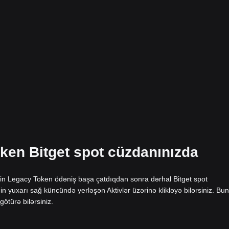
ken Bitget spot cüzdanınızda
zin Legacy Token ödəniş başa çatdıqdan sonra dərhal Bitget spot
in yuxarı sağ küncündə yerləşən Aktivlər üzərinə klikləyə bilərsiniz. Bu
götürə bilərsiniz.