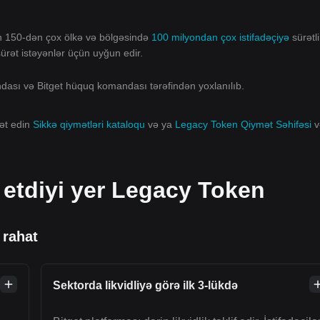
ın 150-dən çox ölkə və bölgəsində
100 milyondan çox istifadəçiyə
sürətli
 sürət istəyənlər üçün uyğun edir.
andası və Bitget hüquq komandası tərəfindən yoxlanılıb.
rət edin
Sikkə qiymətləri kataloqu
və ya
Legacy Token Qiymət Səhifəsi
v
t etdiyi yer Legacy Token
 rahat
Sektorda likvidliyə görə ilk 3-lükdə