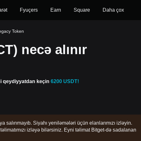
arət
Fyuçers
Earn
Square
Daha çox
egacy Token
T) necə alınır
di qeydiyyatdan keçin
6200 USDT!
ya salınmayıb. Siyahı yeniləmələri üçün elanlarımızı izləyin.
imatımızı izləyə bilərsiniz. Eyni təlimat Bitget-də sadalanan