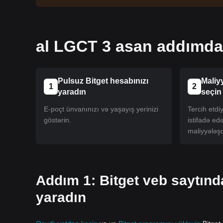
al LGCT 3 asan addımda
Pulsuz Bitget hesabınızı
Maliy
1
2
yaradın
seçin
E-poçt ünvanınızı və yaşayış yerinizi
Tercih etd
göstərin.
istifadə ed
maliyyələşd
Addım 1: Bitget veb saytın
yaradın