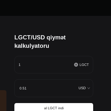
LGCT/USD qiymət
kalkulyatoru
LGCT
USD
al LGCT indi