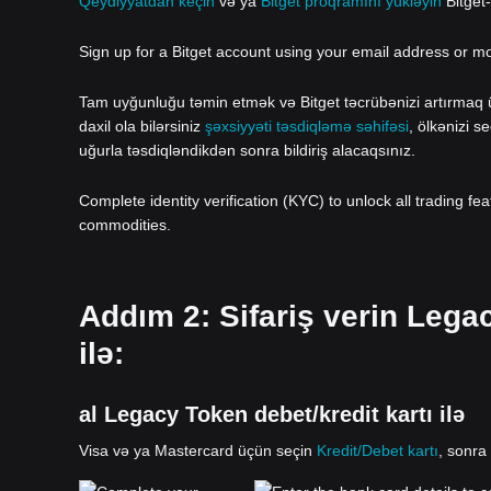
Qeydiyyatdan keçin
və ya
Bitget proqramını yükləyin
Bitget
Sign up for a Bitget account using your email address or m
Tam uyğunluğu təmin etmək və Bitget təcrübənizi artırmaq üç
daxil ola bilərsiniz
şəxsiyyəti təsdiqləmə səhifəsi
, ölkənizi s
uğurla təsdiqləndikdən sonra bildiriş alacaqsınız.
Complete identity verification (KYC) to unlock all trading fe
commodities.
Addım 2: Sifariş verin Lega
ilə:
al Legacy Token debet/kredit kartı ilə
Visa və ya Mastercard üçün seçin
Kredit/Debet kartı
, sonra