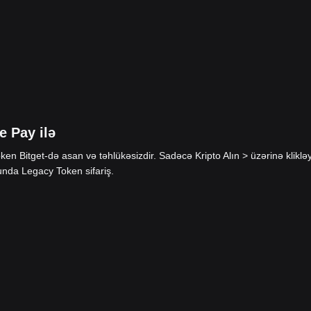
e Pay ilə
n Bitget-də asan və təhlükəsizdir. Sadəcə Kripto Alın > üzərinə kliklə
nda Legacy Token sifariş.