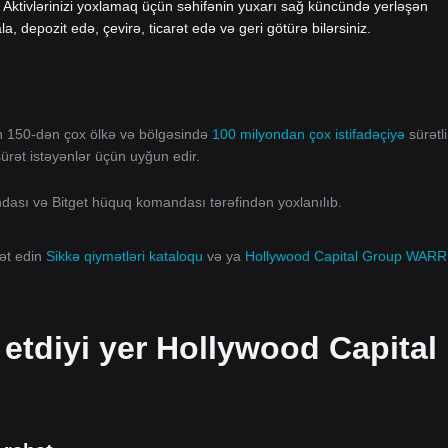
 Aktivlərinizi yoxlamaq üçün səhifənin yuxarı sağ küncündə yerləşən
ala, depozit edə, çevirə, ticarət edə və geri götürə bilərsiniz.
ın 150-dən çox ölkə və bölgəsində
100 milyondan çox istifadəçiyə
sürətli
 sürət istəyənlər üçün uyğun edir.
andası və Bitget hüquq komandası tərəfindən yoxlanılıb.
rət edin
Sikkə qiymətləri kataloqu
və ya
Hollywood Capital Group WAR
t etdiyi yer Hollywood Capital