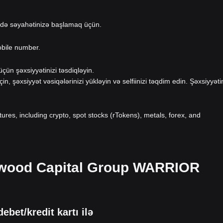
-də səyahətinizə başlamaq üçün.
obile number.
ün şəxsiyyətinizi təsdiqləyin.
eçin, şəxsiyyət vəsiqələrinizi yükləyin və selfiinizi təqdim edin. Şəxsiyyəti
atures, including crypto, spot stocks (rTokens), metals, forex, and
lywood Capital Group WARRIOR
et/kredit kartı ilə