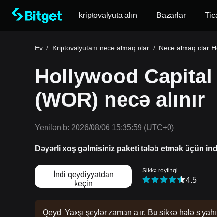
kriptovalyuta alın
Bazarlar
Tic
Ev
/
Kriptovalyutanı necə almaq olar
/
Necə almaq olar 
Hollywood Capita
(WOR) necə alınır
Yenilənib:
2026/08/06 15:35:59
(UTC+0)
Dəyərli xoş gəlmisiniz paketi tələb etmək üçün in
Sikkə reytinqi
İndi qeydiyyatdan
4.5
keçin
Qeyd: Yaxşı şeylər zaman alır. Bu sikkə hələ siyahı