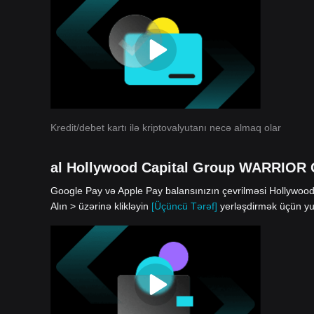
Kredit/debet kartı ilə kriptovalyutanı necə almaq olar
al Hollywood Capital Group WARRIOR G
Google Pay və Apple Pay balansınızın çevrilməsi Hollywoo
Alın > üzərinə klikləyin
[Üçüncü Tərəf]
yerləşdirmək üçün yu