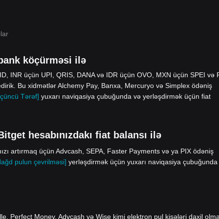
lar
ank köçürməsi ilə
yID, INR üçün UPI, QRIS, DANA və IDR üçün OVO, MXN üçün SPEI və
edirik. Bu xidmətlər Alchemy Pay, Banxa, Mercuryo və Simplex ödəniş
çüncü Tərəf]
yuxarı naviqasiya çubuğunda və yerləşdirmək üçün fiat
get hesabınızdakı fiat balansı ilə
ınızı artırmaq üçün Advcash, SEPA, Faster Payments və ya PIX ödəniş
Nağd pulun çevrilməsi]
yerləşdirmək üçün yuxarı naviqasiya çubuğunda
le, Perfect Money, Advcash və Wise kimi elektron pul kisələri daxil olm