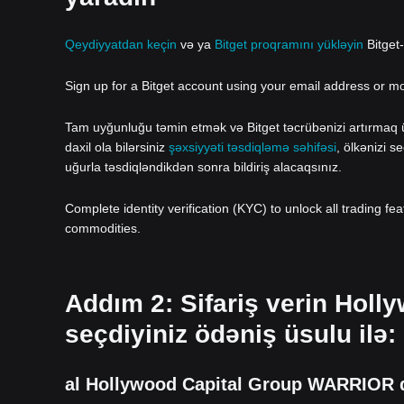
Qeydiyyatdan keçin
və ya
Bitget proqramını yükləyin
Bitget
Sign up for a Bitget account using your email address or m
Tam uyğunluğu təmin etmək və Bitget təcrübənizi artırmaq üç
daxil ola bilərsiniz
şəxsiyyəti təsdiqləmə səhifəsi
, ölkənizi s
uğurla təsdiqləndikdən sonra bildiriş alacaqsınız.
Complete identity verification (KYC) to unlock all trading fe
commodities.
Addım 2: Sifariş verin Hol
seçdiyiniz ödəniş üsulu ilə:
al Hollywood Capital Group WARRIOR deb