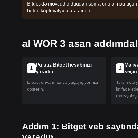
Bitget-də mövcud olduqdan sonra onu almaq üçün təl
bütün kriptovalyutalara aiddir.
al WOR 3 asan addımda
Pulsuz Bitget hesabınızı
Maliy
1
2
yaradın
seçin
E-poçt ünvanınızı və yaşayış yerinizi
Tercih etd
göstərin.
istifadə ed
maliyyələşd
Addım 1: Bitget veb saytın
yaradın