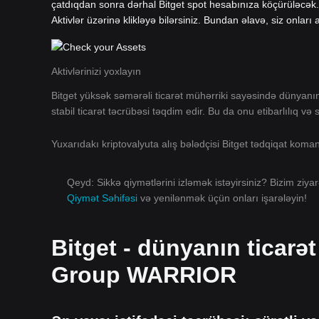
çatdıqdan sonra dərhal Bitget spot hesabınıza köçürüləcək.
Aktivlər üzərinə klikləyə bilərsiniz. Bundan əlavə, siz onları 
Aktivlərinizi yoxlayın
Bitget yüksək səmərəli ticarət mühərriki sayəsində dünyan
stabil ticarət təcrübəsi təqdim edir. Bu da onu etibarlılıq və
Yuxarıdakı kriptovalyuta alış bələdçisi Bitget tədqiqat kom
Qeyd: Sikkə qiymətlərini izləmək istəyirsiniz? Bizim ziya
Qiymət Səhifəsi
və yenilənmək üçün onları işarələyin!
Bitget - dünyanın ticarə
Group WARRIOR