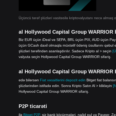
Üçüncü tərəf şlüzləri vasitəsilə kriptovalyutanı necə almaq o
al Hollywood Capital Group WARRIOR b
Biz EUR üçün iDeal və SEPA, BRL üçün PIX, AUD üçün Pa
üçün GCash daxil olmaqla müxtəlif ödəniş üsullarını qəbul 
şlüzləri tərəfindən asanlaşdırılır. Sadəcə Kripto al > seçin
[Ü
valyuta seçin Hollywood Capital Group WARRIOR sifariş.
al Hollywood Capital Group WARRIOR Bit
edə bilərsən
Fiat vəsaitlərini depozit edin
Bitget fiat balans
şlüzlərindən istifadə edin. Sonra Kripto Satın Al > klikləyin
[
Hollywood Capital Group WARRIOR sifariş.
P2P ticarəti
ilə
Bitget P2P
, siz bank köçürmələri, nağd pul və Payeer, Zel