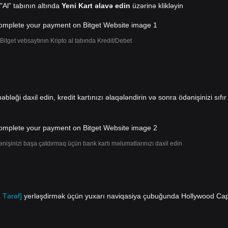
 "Al" tabının altında
Yeni Kart əlavə edin
üzərinə klikləyin
Bitget vebsaytının Kripto al tabında Kredit/Debet
əbləği daxil edin, kredit kartınızı əlaqələndirin və sonra ödənişinizi sıfır
ənişinizi başa çatdırmaq üçün bank kartı məlumatlarınızı daxil edin
 Tərəf]
yerləşdirmək üçün yuxarı naviqasiya çubuğunda Hollywood Cap