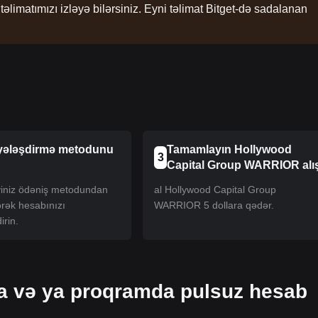
imatımızı izləyə bilərsiniz. Eyni təlimat Bitget-də sadalanan
!
yələşdirmə metodunu
Tamamlayın Hollywood
3
Capital Group WARRIOR alı
iyiniz ödəniş metodundan
al Hollywood Capital Group
ərək hesabınızı
WARRIOR 5 dollara qədər.
irin.
da və ya proqramda pulsuz hesab