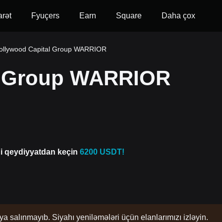
arət
Fyuçers
Earn
Square
Daha çox
Hollywood Capital Group WARRIOR
l Group WARRIOR
di qeydiyyatdan keçin
6200 USDT!
ya salınmayıb. Siyahı yeniləmələri üçün elanlarımızı izləyin.