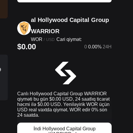
al Hollywood Capital Group
WARRIOR
WOR
Cari qiymət:
/
USD
$0.00
0
0.00%
24H
ş
Canlı Hollywood Capital Group WARRIOR
qiyməti bu gün $0.00 USD, 24 saatlıq ticarət
həcmi ilə $0.00 USD. Yeniləyirik WOR üçün
USD real vaxtda qiymət. WOR edir 0% son
24 saatda.
İndi Hollywood Capital Group