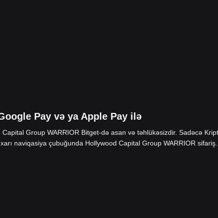
oogle Pay və ya Apple Pay ilə
d Capital Group WARRIOR Bitget-də asan və təhlükəsizdir. Sadəcə Krip
xarı naviqasiya çubuğunda Hollywood Capital Group WARRIOR sifariş.