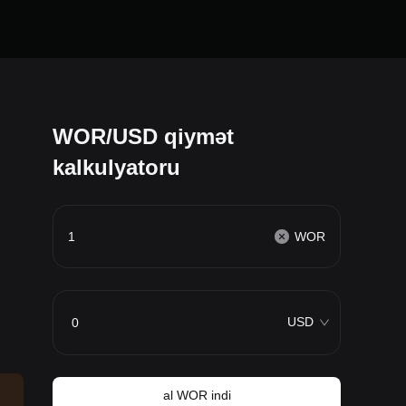
WOR/USD qiymət
kalkulyatoru
WOR
USD
al WOR indi