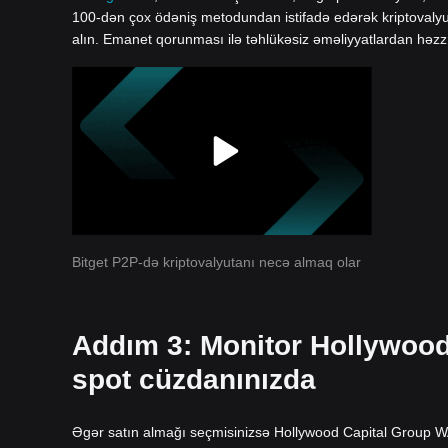
100-dən çox ödəniş metodundan istifadə edərək kriptovalyuta 
alın. Emanet qorunması ilə təhlükəsiz əməliyyatlardan həzz 
Bitget P2P-də kriptovalyutanı necə almaq olar
Addım 3: Monitor Hollywoo
spot cüzdanınızda
Əgər satın almağı seçmisinizsə Hollywood Capital Group 