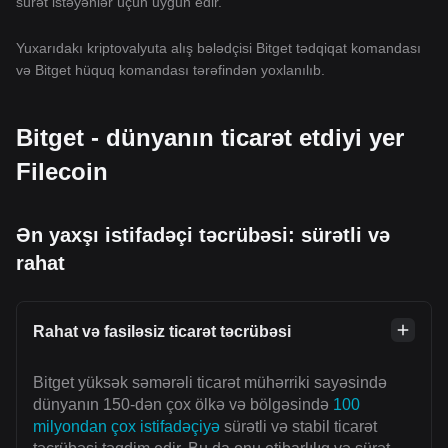
sürət istəyənlər üçün uyğun edir.
Yuxarıdakı kriptovalyuta alış bələdçisi Bitget tədqiqat komandası
və Bitget hüquq komandası tərəfindən yoxlanılıb.
Bitget - dünyanın ticarət etdiyi yer
Filecoin
Ən yaxşı istifadəçi təcrübəsi: sürətli və
rahat
Rahat və fasiləsiz ticarət təcrübəsi
Bitget yüksək səmərəli ticarət mühərriki sayəsində
dünyanın 150-dən çox ölkə və bölgəsində
100
milyondan çox istifadəçiyə
sürətli və stabil ticarət