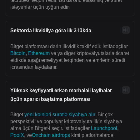
təcrübəsi təqdim edir. Bu da onu etibarlılıq və sürət
istəyənlər üçün uyğun edir.
Sektorda likvidliyə görə ilk 3-lükdə
Bitget platforması dərin likvidlik təklif edir. İstifadəçilər
Bitcoin
,
Ethereum
və ya digər kriptovalyutalarla ticarət
etdikdə aşağı əməliyyat fərqindən və əmrlərin sürətli
icrasından faydalanır.
Yüksək keyfiyyətli erkən mərhələli layihələr
üçün aparıcı başlatma platforması
Bitget
yeni koinləri sürətlə siyahıya alır
. Bir çox
perspektivli və populyar kriptovalyuta ilkin siyahıya
alma üçün Bitget-i seçir. İstifadəçilər
Launchpool
,
PoolX
, və
Onchain airdrops
kimi platformalarda