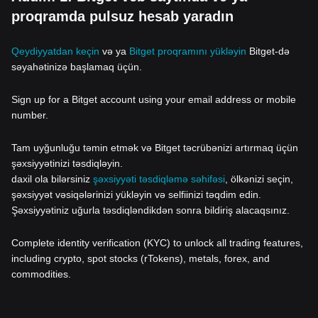
proqramda pulsuz hesab yaradın
Qeydiyyatdan keçin
və ya
Bitget proqramını yükləyin
Bitget-də
səyahətinizə başlamaq üçün.
Sign up for a Bitget account using your email address or mobile
number.
Tam uyğunluğu təmin etmək və Bitget təcrübənizi artırmaq üçün
şəxsiyyətinizi təsdiqləyin.
daxil ola bilərsiniz
şəxsiyyəti təsdiqləmə səhifəsi
, ölkənizi seçin,
şəxsiyyət vəsiqələrinizi yükləyin və selfiinizi təqdim edin.
Şəxsiyyətiniz uğurla təsdiqləndikdən sonra bildiriş alacaqsınız.
Complete identity verification (KYC) to unlock all trading features,
including crypto, spot stocks (rTokens), metals, forex, and
commodities.