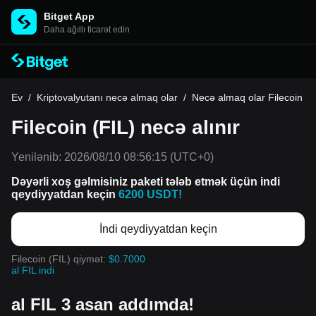
Bitget App
Daha ağıllı ticarət edin
Ev
/
Kriptovalyutanı necə almaq olar
/
Necə almaq olar Filecoin
Filecoin (FIL) necə alınır
Yenilənib:
2026/08/10 08:56:15
(UTC+0)
Dəyərli xoş gəlmisiniz paketi tələb etmək üçün indi
qeydiyyatdan keçin
6200 USDT!
İndi qeydiyyatdan keçin
Filecoin (FIL) qiymət:
$0.7000
al FIL indi
al FIL 3 asan addımda!