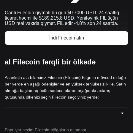
Canlı Filecoin qiyməti bu gün $0.7000 USD, 24 saatlıq
ticarət həcmi ilə $189,215.8 USD. Yeniləyirik FIL üçün
USD real vaxtda qiymət. FIL edir -4.8% son 24 saatda.
İndi Filecoin alın
al Filecoin fərqli bir ölkədə
Asanlıqla ala bilərsiniz Filecoin (Filecoin) Bitgetin mövcud olduğu
hər yerdə ən aşağı ödənişlər və ən yüksək təhlükəsizlik ilə. Satın
almağa başlamaq üçün sadəcə olaraq aşağıdakı axtarış
qutusunda ölkənizi seçin Filecoin seçdiyiniz yerdə:
Populyar seçim Filecoin bölgələrin alınması.