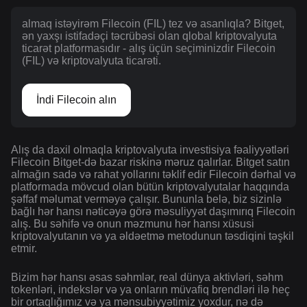
almaq istəyirəm Filecoin (FIL) tez və asanlıqla? Bitget,
ən yaxşı istifadəçi təcrübəsi olan qlobal kriptovalyuta
ticarət platformasıdır - alış üçün seçiminizdir Filecoin
(FIL) və kriptovalyuta ticarəti.
İndi Filecoin alın
Alış da daxil olmaqla kriptovalyuta investisiya fəaliyyətləri
Filecoin Bitget-də bazar riskinə məruz qalırlar. Bitget satın
almağın sadə və rahat yollarını təklif edir Filecoin dərhal və
platformada mövcud olan bütün kriptovalyutalar haqqında
şəffaf məlumat verməyə çalışır. Bununla belə, biz sizinlə
bağlı hər hansı nəticəyə görə məsuliyyət daşımırıq Filecoin
alış. Bu səhifə və onun məzmunu hər hansı xüsusi
kriptovalyutanın və ya əldəetmə metodunun təsdiqini təşkil
etmir.
Bizim hər hansı əsas səhmlər, real dünya aktivləri, səhm
tokenləri, indekslər və ya onların müvafiq brendləri ilə heç
bir ortaqlığımız və ya mənsubiyyətimiz yoxdur, nə də