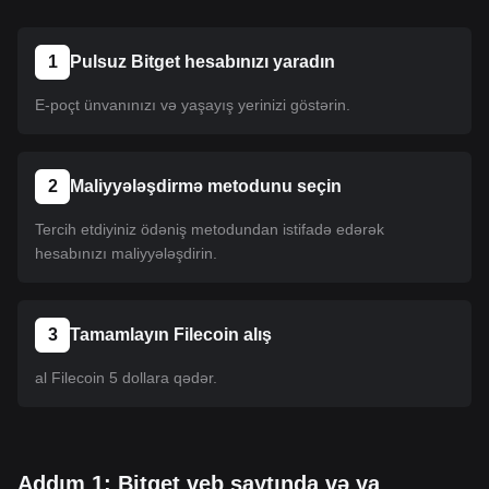
1
Pulsuz Bitget hesabınızı yaradın
E-poçt ünvanınızı və yaşayış yerinizi göstərin.
2
Maliyyələşdirmə metodunu seçin
Tercih etdiyiniz ödəniş metodundan istifadə edərək
hesabınızı maliyyələşdirin.
3
Tamamlayın Filecoin alış
al Filecoin 5 dollara qədər.
Addım 1: Bitget veb saytında və ya