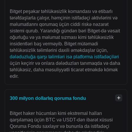
Bitget peşəkar təhlükəsizlik komandası və etibarlı
tərəfdaşlarla çalışır, həmçinin istifadəçi aktivlərini və
məlumatlarını qorumaq üçün ciddi riskə nəzarət
sistemi qurub. Yarandığı gündən bəri Bitget-də vəsait
oğurluğu və ya məlumat sızması kimi təhlükəsizlik
insidentləri baş verməyib. Bitget mütəmadi
təhlükəsizlik təlimlərini daxili əməkdaşlar üçün,
dələduzluğa qarşı təlimləri isə platforma istifadəçiləri
üçün keçirir və onlara dələduzları tanımaqda və daha
təhlükəsiz, daha məsuliyyətli ticarət etməkdə kömək
edir.
300 milyon dollarlıq qoruma fondu
Bitget haker hücumları kimi ekstremal halları
qarşılamaq üçün BTC və USDT-dən ibarət xüsusi
Qoruma Fondu saxlayır və bununla da istifadəçi