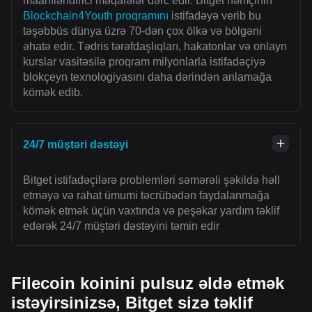
maarifləndirici məqalələr dərc edir. Bitget həmçinin
Blockchain4Youth proqramını
istifadəyə verib bu
təşəbbüs dünya üzrə 70-dən çox ölkə və bölgəni
əhatə edir. Tədris tərəfdaşlıqları, hakatonlar və onlayn
kurslar vasitəsilə proqram milyonlarla istifadəçiyə
blokçeyn texnologiyasını daha dərindən anlamağa
kömək edib.
24/7 müştəri dəstəyi
Bitget istifadəçilərə problemləri səmərəli şəkildə həll
etməyə və rahat ümumi təcrübədən faydalanmağa
kömək etmək üçün vaxtında və peşəkar yardım təklif
edərək 24/7 müştəri dəstəyini təmin edir
Filecoin koinini pulsuz əldə etmək
istəyirsinizsə, Bitget sizə təklif