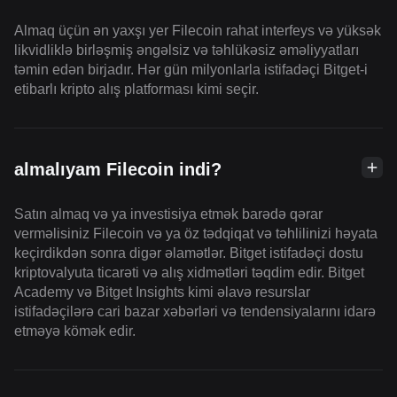
Almaq üçün ən yaxşı yer Filecoin rahat interfeys və yüksək
likvidliklə birləşmiş əngəlsiz və təhlükəsiz əməliyyatları
təmin edən birjadır. Hər gün milyonlarla istifadəçi Bitget-i
etibarlı kripto alış platforması kimi seçir.
almalıyam Filecoin indi?
Satın almaq və ya investisiya etmək barədə qərar
verməlisiniz Filecoin və ya öz tədqiqat və təhlilinizi həyata
keçirdikdən sonra digər əlamətlər. Bitget istifadəçi dostu
kriptovalyuta ticarəti və alış xidmətləri təqdim edir. Bitget
Academy və Bitget Insights kimi əlavə resurslar
istifadəçilərə cari bazar xəbərləri və tendensiyalarını idarə
etməyə kömək edir.