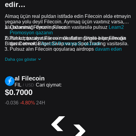
edir…
Almaq üçün real puldan istifadə edin Filecoin əldə etməyin
yeganə yolu deyil Filecoin. Ayrmaq üçün vaxtınız varsa,
ala bilərsiniz Filecoin pulsuz.
Qazanmağı öyrənin Filecoin vasitəsilə pulsuz
Learn2
Promosyon qazanın
Bütün kriptovalyutalar və mükafatlar çevrilə bilər Filecoin
Pulsuz qazanın Filecoin dostlarını Bitget-ə qoşulmağa
Bitget Convert, Bitget Swap və ya Spot Trading vasitəsilə.
dəvət etməklə
Assist2 Promosyon qazanın
Pulsuz alın Filecoin qoşularaq airdrops
davam edən
problemlər və promosyonlar
Daha çox göstər
al Filecoin
FIL
Cari qiymət:
/
USD
$0.7000
-0.036
-4.80%
24H