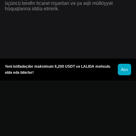
üçüncü tərəfin ticarət nişanları və ya əqli mülkiyyət
hüquqlarına iddia etmirik.
Yeni istifadəçilər maksimum 6,200 USDT və LALIGA məhsulu
Alın
əldə edə bilərlər!
© 2026 Bitget