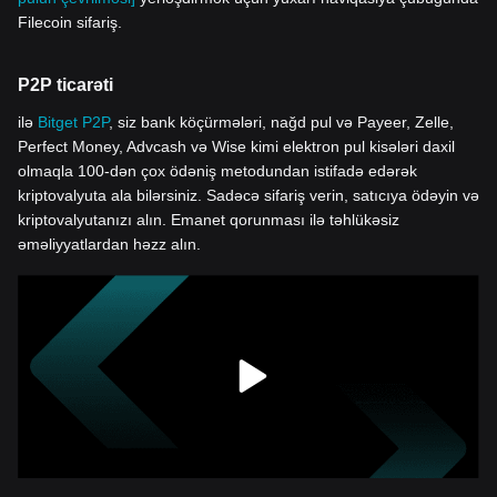
Filecoin sifariş.
P2P ticarəti
ilə
Bitget P2P
, siz bank köçürmələri, nağd pul və Payeer, Zelle,
Perfect Money, Advcash və Wise kimi elektron pul kisələri daxil
olmaqla 100-dən çox ödəniş metodundan istifadə edərək
kriptovalyuta ala bilərsiniz. Sadəcə sifariş verin, satıcıya ödəyin və
kriptovalyutanızı alın. Emanet qorunması ilə təhlükəsiz
əməliyyatlardan həzz alın.