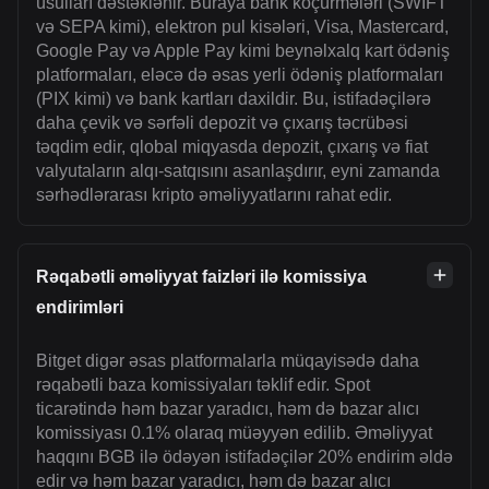
üsulları dəstəklənir. Buraya bank köçürmələri (SWIFT
və SEPA kimi), elektron pul kisələri, Visa, Mastercard,
Google Pay və Apple Pay kimi beynəlxalq kart ödəniş
platformaları, eləcə də əsas yerli ödəniş platformaları
(PIX kimi) və bank kartları daxildir. Bu, istifadəçilərə
daha çevik və sərfəli depozit və çıxarış təcrübəsi
təqdim edir, qlobal miqyasda depozit, çıxarış və fiat
valyutaların alqı-satqısını asanlaşdırır, eyni zamanda
sərhədlərarası kripto əməliyyatlarını rahat edir.
Rəqabətli əməliyyat faizləri ilə komissiya
endirimləri
Bitget digər əsas platformalarla müqayisədə daha
rəqabətli baza komissiyaları təklif edir. Spot
ticarətində həm bazar yaradıcı, həm də bazar alıcı
komissiyası 0.1% olaraq müəyyən edilib. Əməliyyat
haqqını BGB ilə ödəyən istifadəçilər 20% endirim əldə
edir və həm bazar yaradıcı, həm də bazar alıcı