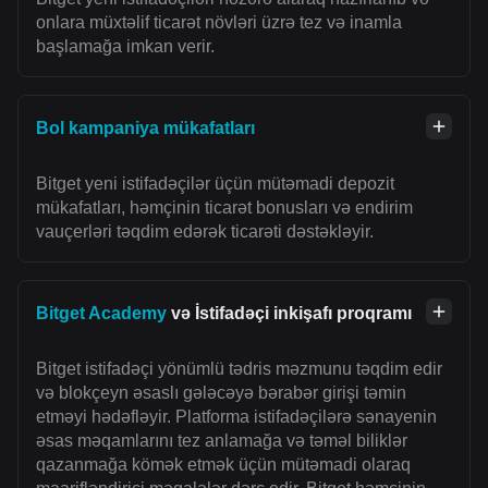
onlara müxtəlif ticarət növləri üzrə tez və inamla
başlamağa imkan verir.
Bol kampaniya mükafatları
Bitget yeni istifadəçilər üçün mütəmadi depozit
mükafatları, həmçinin ticarət bonusları və endirim
vauçerləri təqdim edərək ticarəti dəstəkləyir.
Bitget Academy
və İstifadəçi inkişafı proqramı
Bitget istifadəçi yönümlü tədris məzmunu təqdim edir
və blokçeyn əsaslı gələcəyə bərabər girişi təmin
etməyi hədəfləyir. Platforma istifadəçilərə sənayenin
əsas məqamlarını tez anlamağa və təməl biliklər
qazanmağa kömək etmək üçün mütəmadi olaraq