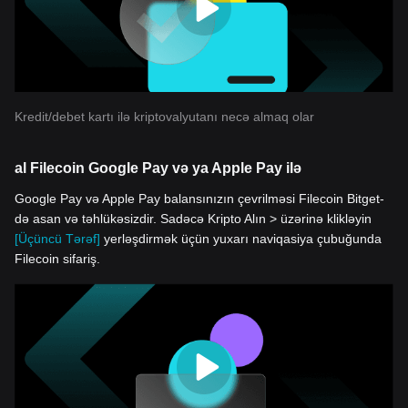
Kredit/debet kartı ilə kriptovalyutanı necə almaq olar
al Filecoin Google Pay və ya Apple Pay ilə
Google Pay və Apple Pay balansınızın çevrilməsi Filecoin Bitget-
də asan və təhlükəsizdir. Sadəcə Kripto Alın > üzərinə klikləyin
[Üçüncü Tərəf]
yerləşdirmək üçün yuxarı naviqasiya çubuğunda
Filecoin sifariş.