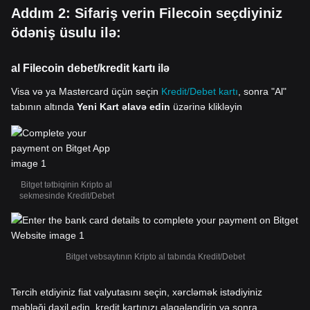
Addım 2: Sifariş verin Filecoin seçdiyiniz
ödəniş üsulu ilə:
al Filecoin debet/kredit kartı ilə
Visa və ya Mastercard üçün seçin
Kredit/Debet kartı
, sonra "Al"
tabının altında
Yeni Kart əlavə edin
üzərinə klikləyin
Bitget tətbiqinin Kripto al
sekmesinde Kredit/Debet
Bitget vebsaytının Kripto al tabında Kredit/Debet
Tercih etdiyiniz fiat valyutasını seçin, xərcləmək istədiyiniz
məbləği daxil edin, kredit kartınızı əlaqələndirin və sonra