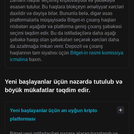
zamanı haqlar seçilmiş kriptovalyuta və şəbəkəyə
əsasən tutulur. Bu haqlara blokçeyn əməliyyat xərcləri
daxildir və dəyişə bilər. Bununla belə, digər əsas
platformalarla müqayisədə Bitget-in çıxarış haqları
nisbətən aşağıdır və platforma geniş çıxarış şəbəkəsi
seçimi təqdim edir. Bu da istifadəçilərə daha aşağı
şəbəkə haqqı olan şəbəkələri seçərək xərcləri daha
da azaltmağa imkan verir. Depozit və çıxarış
haqlarının tam siyahısı üçün
Bitget-in rəsmi komissiya
icmalına
baxın.
Yeni başlayanlar üçün nəzərdə tutulub və
böyük mükafatlar təqdim edir.
Yeni başlayanlar üçün ən uyğun kripto
platforması
Bitget yeni istifadəçiləri nəzərə alaraq hazırlanıb və