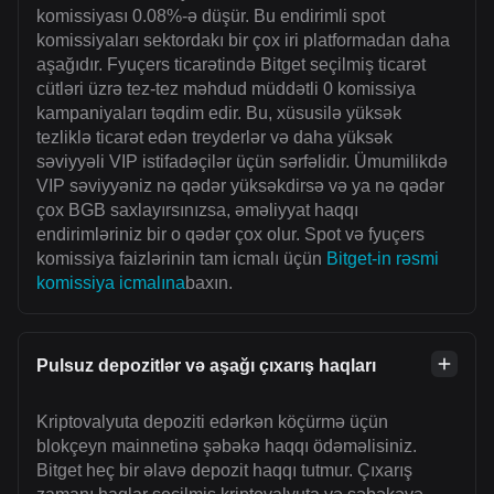
komissiyası 0.08%-ə düşür. Bu endirimli spot
komissiyaları sektordakı bir çox iri platformadan daha
aşağıdır. Fyuçers ticarətində Bitget seçilmiş ticarət
cütləri üzrə tez-tez məhdud müddətli 0 komissiya
kampaniyaları təqdim edir. Bu, xüsusilə yüksək
tezliklə ticarət edən treyderlər və daha yüksək
səviyyəli VIP istifadəçilər üçün sərfəlidir. Ümumilikdə
VIP səviyyəniz nə qədər yüksəkdirsə və ya nə qədər
çox BGB saxlayırsınızsa, əməliyyat haqqı
endirimləriniz bir o qədər çox olur. Spot və fyuçers
komissiya faizlərinin tam icmalı üçün
Bitget-in rəsmi
komissiya icmalına
baxın.
Pulsuz depozitlər və aşağı çıxarış haqları
Kriptovalyuta depoziti edərkən köçürmə üçün
blokçeyn mainnetinə şəbəkə haqqı ödəməlisiniz.
Bitget heç bir əlavə depozit haqqı tutmur. Çıxarış