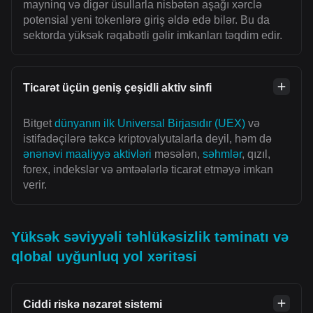
mayninq və digər üsullarla nisbətən aşağı xərclə
potensial yeni tokenlərə giriş əldə edə bilər. Bu da
sektorda yüksək rəqabətli gəlir imkanları təqdim edir.
Ticarət üçün geniş çeşidli aktiv sinfi
Bitget
dünyanın ilk Universal Birjasıdır (UEX)
və
istifadəçilərə təkcə kriptovalyutalarla deyil, həm də
ənənəvi maaliyyə aktivləri
məsələn,
səhmlər
, qızıl,
forex, indekslər və əmtəələrlə ticarət etməyə imkan
verir.
Yüksək səviyyəli təhlükəsizlik təminatı və
qlobal uyğunluq yol xəritəsi
Ciddi riskə nəzarət sistemi