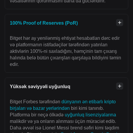
vəsaitlərinin qorunmasını daha da gücləndirir.
100% Proof of Reserves (PoR)
Bitget hər ay yenilənmiş ehtiyat hesabatları dərc edir
və platformanın istifadəçilər tərəfindən yatırılan
aktivlərin 100%-ni saxladığını, həmçinin tam çıxarış
halında belə bütün çıxarışları qarşılaya bildiyini təmin
edir.
Yüksək səviyyəli uyğunluq
Bitget Forbes tərəfindən
dünyanın ən etibarlı kripto
birjaları və bazar yerlərindən
biri kimi tanınıb.
Platforma bir neçə ölkədə
uyğunluq lisenziyalarına
malikdir və ya onların alınması üçün müraciət edib.
Daha əvvəl isə Lionel Messi brend səfiri kimi təqdim