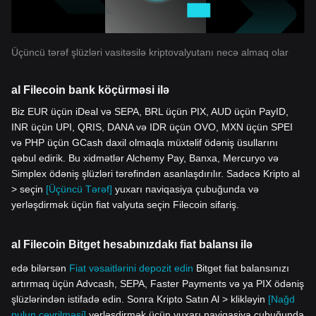
Üçüncü tərəf şlüzləri vasitəsilə kriptovalyutanı necə almaq olar
al Filecoin bank köçürməsi ilə
Biz EUR üçün iDeal və SEPA, BRL üçün PIX, AUD üçün PayID,
INR üçün UPI, QRIS, DANA və IDR üçün OVO, MXN üçün SPEI
və PHP üçün GCash daxil olmaqla müxtəlif ödəniş üsullarını
qəbul edirik. Bu xidmətlər Alchemy Pay, Banxa, Mercuryo və
Simplex ödəniş şlüzləri tərəfindən asanlaşdırılır. Sadəcə Kripto al
> seçin
[Üçüncü Tərəf]
yuxarı naviqasiya çubuğunda və
yerləşdirmək üçün fiat valyuta seçin Filecoin sifariş.
al Filecoin Bitget hesabınızdakı fiat balansı ilə
edə bilərsən
Fiat vəsaitlərini depozit edin
Bitget fiat balansınızı
artırmaq üçün Advcash, SEPA, Faster Payments və ya PIX ödəniş
şlüzlərindən istifadə edin. Sonra Kripto Satın Al > klikləyin
[Nağd
pulun çevrilməsi]
yerləşdirmək üçün yuxarı naviqasiya çubuğunda