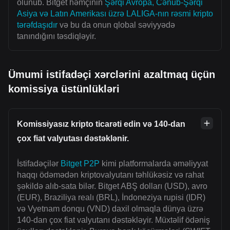
olunub. Bitget həmçinin
Şərqi Avropa, Cənub-Şərqi
Asiya və Latın Amerikası üzrə LALIGA-nın rəsmi kripto
tərəfdaşıdır
və bu da onun qlobal səviyyədə
tanındığını təsdiqləyir.
Ümumi istifadəçi xərclərini azaltmaq üçün
komissiya üstünlükləri
Komissiyasız kripto ticarəti edin və 140-dan
çox fiat valyutası dəstəklənir.
İstifadəçilər
Bitget P2P
kimi platformalarda əməliyyat
haqqı ödəmədən kriptovalyutanı təhlükəsiz və rahat
şəkildə alıb-sata bilər. Bitget ABŞ dolları (USD), avro
(EUR), Braziliya realı (BRL), İndoneziya rupisi (IDR)
və Vyetnam donqu (VND) daxil olmaqla dünya üzrə
140-dan çox fiat valyutanı dəstəkləyir. Müxtəlif ödəniş