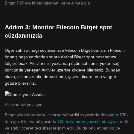
Bitget P2P-də kriptovalyutanı necə almaq olar
Addım 3: Monitor Filecoin Bitget spot
cüzdanınızda
Əgər satın almağı seçmisinizsə Filecoin Bitget-də, sizin Filecoin
ödəniş başa çatdıqdan sonra dərhal Bitget spot hesabınıza
köçürüləcək. Aktivlərinizi yoxlamaq üçün səhifənin yuxarı sağ
küncündə yerləşən Aktivlər üzərinə klikləyə bilərsiniz. Bundan
əlavə, siz onları ala, depozit edə, çevirə, ticarət edə və geri
götürə bilərsiniz.
Aktivlərinizi yoxlayın
Bitget yüksək səmərəli ticarət mühərriki sayəsində dünyanın 150-
dən çox ölkə və bölgəsində
100 milyondan çox istifadəçiyə
sürətli
və stabil ticarət təcrübəsi təqdim edir. Bu da onu etibarlılıq və