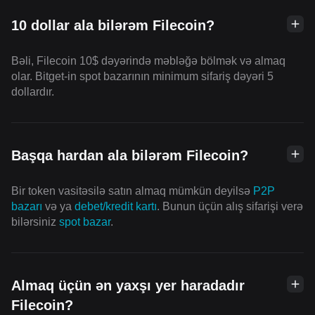
10 dollar ala bilərəm Filecoin?
Bəli, Filecoin 10$ dəyərində məbləğə bölmək və almaq
olar. Bitget-in spot bazarının minimum sifariş dəyəri 5
dollardır.
Başqa hardan ala bilərəm Filecoin?
Bir token vasitəsilə satın almaq mümkün deyilsə
P2P
bazarı
və ya
debet/kredit kartı
. Bunun üçün alış sifarişi verə
bilərsiniz
spot bazar
.
Almaq üçün ən yaxşı yer haradadır
Filecoin?