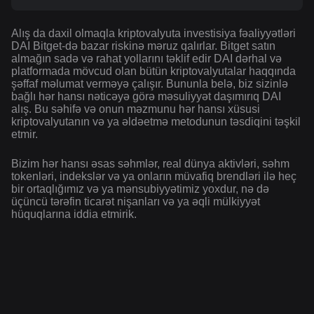
Alış da daxil olmaqla kriptovalyuta investisiya fəaliyyətləri
DAI Bitget-də bazar riskinə məruz qalırlar. Bitget satın
almağın sadə və rahat yollarını təklif edir DAI dərhal və
platformada mövcud olan bütün kriptovalyutalar haqqında
şəffaf məlumat verməyə çalışır. Bununla belə, biz sizinlə
bağlı hər hansı nəticəyə görə məsuliyyət daşımırıq DAI
alış. Bu səhifə və onun məzmunu hər hansı xüsusi
kriptovalyutanın və ya əldəetmə metodunun təsdiqini təşkil
etmir.
Bizim hər hansı əsas səhmlər, real dünya aktivləri, səhm
tokenləri, indekslər və ya onların müvafiq brendləri ilə heç
bir ortaqlığımız və ya mənsubiyyətimiz yoxdur, nə də
üçüncü tərəfin ticarət nişanları və ya əqli mülkiyyət
hüquqlarına iddia etmirik.