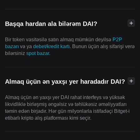
Başqa hardan ala bilərəm DAI?
Bir token vasitəsilə satın almaq mümkün deyilsə
P2P
bazarı
və ya
debet/kredit kartı
. Bunun üçün alış sifarişi verə
bilərsiniz
spot bazar
.
Almaq üçün ən yaxşı yer haradadır DAI?
Almaq üçün ən yaxşı yer DAI rahat interfeys və yüksək
likvidliklə birləşmiş əngəlsiz və təhlükəsiz əməliyyatları
təmin edən birjadır. Hər gün milyonlarla istifadəçi Bitget-i
etibarlı kripto alış platforması kimi seçir.