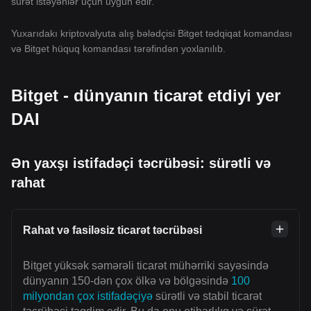
sürət istəyənlər üçün uyğun edir.
Yuxarıdakı kriptovalyuta alış bələdçisi Bitget tədqiqat komandası
və Bitget hüquq komandası tərəfindən yoxlanılıb.
Bitget - dünyanın ticarət etdiyi yer
DAI
Ən yaxşı istifadəçi təcrübəsi: sürətli və
rahat
Rahat və fasiləsiz ticarət təcrübəsi
Bitget yüksək səmərəli ticarət mühərriki sayəsində
dünyanın 150-dən çox ölkə və bölgəsində
100
milyondan çox istifadəçiyə
sürətli və stabil ticarət