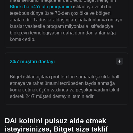
maarifləndirici məqalələr dərc edir. Bitget həmçinin
Blockchain4Youth proqramını
istifadəyə verib bu
təşəbbüs dünya üzrə 70-dən çox ölkə və bölgəni
əhatə edir. Tədris tərəfdaşlıqları, hakatonlar və onlayn
kurslar vasitəsilə proqram milyonlarla istifadəçiyə
blokçeyn texnologiyasını daha dərindən anlamağa
kömək edib.
24/7 müştəri dəstəyi
Bitget istifadəçilərə problemləri səmərəli şəkildə həll
etməyə və rahat ümumi təcrübədən faydalanmağa
kömək etmək üçün vaxtında və peşəkar yardım təklif
edərək 24/7 müştəri dəstəyini təmin edir
DAI koinini pulsuz əldə etmək
istəyirsinizsə, Bitget sizə təklif