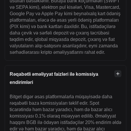
üsulları dəstəklənir. Buraya bank köçürmələri (SWIFT
və SEPA kimi), elektron pul kisələri, Visa, Mastercard,
Google Pay və Apple Pay kimi beynəlxalq kart ödəniş
platformaları, eləcə də əsas yerli ödəniş platformaları
(PIX kimi) və bank kartları daxildir. Bu, istifadəçilərə
daha çevik və sərfəli depozit və çıxarış təcrübəsi
təqdim edir, qlobal miqyasda depozit, çıxarış və fiat
valyutaların alqı-satqısını asanlaşdırır, eyni zamanda
sərhədlərarası kripto əməliyyatlarını rahat edir.
Rəqabətli əməliyyat faizləri ilə komissiya
endirimləri
Bitget digər əsas platformalarla müqayisədə daha
rəqabətli baza komissiyaları təklif edir. Spot
ticarətində həm bazar yaradıcı, həm də bazar alıcı
komissiyası 0.1% olaraq müəyyən edilib. Əməliyyat
haqqını BGB ilə ödəyən istifadəçilər 20% endirim əldə
edir və həm bazar yaradıcı, həm də bazar alıcı