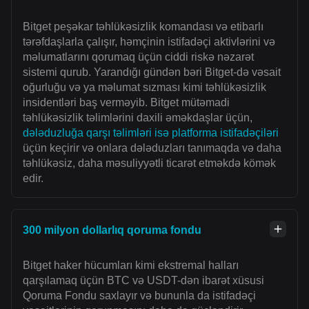
Bitget peşəkar təhlükəsizlik komandası və etibarlı
tərəfdaşlarla çalışır, həmçinin istifadəçi aktivlərini və
məlumatlarını qorumaq üçün ciddi riskə nəzarət
sistemi qurub. Yarandığı gündən bəri Bitget-də vəsait
oğurluğu və ya məlumat sızması kimi təhlükəsizlik
insidentləri baş verməyib. Bitget mütəmadi
təhlükəsizlik təlimlərini daxili əməkdaşlar üçün,
dələduzluğa qarşı təlimləri isə platforma istifadəçiləri
üçün keçirir və onlara dələduzları tanımaqda və daha
təhlükəsiz, daha məsuliyyətli ticarət etməkdə kömək
edir.
300 milyon dollarlıq qoruma fondu
Bitget haker hücumları kimi ekstremal halları
qarşılamaq üçün BTC və USDT-dən ibarət xüsusi
Qoruma Fondu saxlayır və bununla da istifadəçi