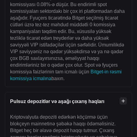
komissiyası 0.08%-ə düşür. Bu endirimli spot
komissiyaları sektordakı bir çox iri platformadan daha
aşağıdır. Fyuçers ticarətində Bitget seçilmiş ticarət
cütləri üzrə tez-tez məhdud müddətli 0 komissiya
kampaniyaları təqdim edir. Bu, xüsusilə yüksək
tezliklə ticarət edən treyderlər və daha yüksək
səviyyəli VIP istifadəçilər üçün sərfəlidir. Ümumilikdə
VIP səviyyəniz nə qədər yüksəkdirsə və ya nə qədər
çox BGB saxlayırsınızsa, əməliyyat haqqı
endirimləriniz bir o qədər çox olur. Spot və fyuçers
komissiya faizlərinin tam icmalı üçün
Bitget-in rəsmi
komissiya icmalına
baxın.
Pulsuz depozitlər və aşağı çıxarış haqları
Kriptovalyuta depoziti edərkən köçürmə üçün
blokçeyn mainnetinə şəbəkə haqqı ödəməlisiniz.
Bitget heç bir əlavə depozit haqqı tutmur. Çıxarış