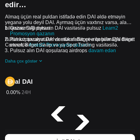
edir…
Almaq üçün real puldan istifadə edin DAI əldə etməyin
yeganə yolu deyil DAI. Ayrmaq üçün vaxtınız varsa, ala
bilərsiniz DAI pulsuz.
Qazanmağı öyrənin DAI vasitəsilə pulsuz
Learn2
Promosyon qazanın
Bütün kriptovalyutalar və mükafatlar çevrilə bilər DAI Bitget
Pulsuz qazanın DAI dostlarını Bitget-ə qoşulmağa dəvət
Convert, Bitget Swap və ya Spot Trading vasitəsilə.
etməklə
Assist2 Promosyon qazanın
Pulsuz alın DAI qoşularaq airdrops
davam edən
problemlər və promosyonlar
Daha çox göstər
al DAI
0.00%
24H