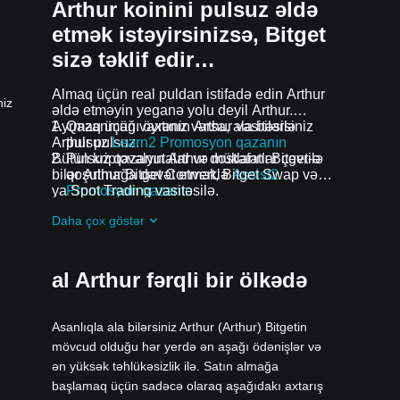
Arthur koinini pulsuz əldə
etmək istəyirsinizsə, Bitget
sizə təklif edir…
Almaq üçün real puldan istifadə edin Arthur
niz
əldə etməyin yeganə yolu deyil Arthur.
Ayrmaq üçün vaxtınız varsa, ala bilərsiniz
Qazanmağı öyrənin Arthur vasitəsilə
Arthur pulsuz.
pulsuz
Learn2 Promosyon qazanın
Bütün kriptovalyutalar və mükafatlar çevrilə
Pulsuz qazanın Arthur dostlarını Bitget-ə
bilər Arthur Bitget Convert, Bitget Swap və
qoşulmağa dəvət etməklə
Assist2
ya Spot Trading vasitəsilə.
Promosyon qazanın
Pulsuz alın Arthur qoşularaq airdrops
Daha çox göstər
davam edən problemlər və promosyonlar
al Arthur fərqli bir ölkədə
Asanlıqla ala bilərsiniz Arthur (Arthur) Bitgetin
mövcud olduğu hər yerdə ən aşağı ödənişlər və
ən yüksək təhlükəsizlik ilə. Satın almağa
başlamaq üçün sadəcə olaraq aşağıdakı axtarış