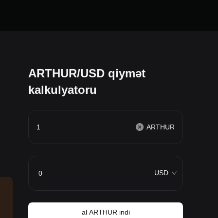
ARTHUR/USD qiymət
kalkulyatoru
ARTHUR
USD
al ARTHUR indi