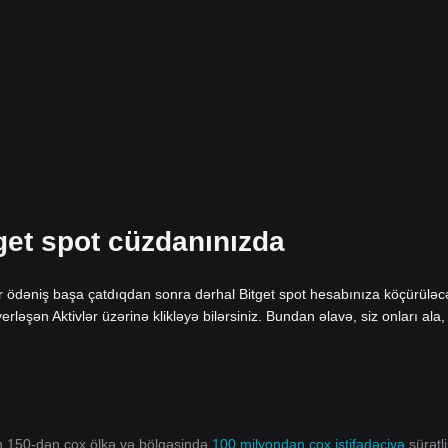
get spot cüzdanınızda
ur ödəniş başa çatdıqdan sonra dərhal Bitget spot hesabınıza köçürüləc
ləşən Aktivlər üzərinə klikləyə bilərsiniz. Bundan əlavə, siz onları ala,
ın 150-dən çox ölkə və bölgəsində
100 milyondan çox istifadəçiyə
sürətli