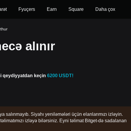
arət
Fyuçers
Earn
Square
Daha çox
thur
cə alınır
di qeydiyyatdan keçin
6200 USDT!
ya salınmayıb. Siyahı yeniləmələri üçün elanlarımızı izləyin.
imatımızı izləyə bilərsiniz. Eyni təlimat Bitget-də sadalanan