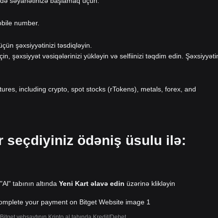
-də səyahətinizə başlamaq üçün.
obile number.
ün şəxsiyyətinizi təsdiqləyin.
eçin, şəxsiyyət vəsiqələrinizi yükləyin və selfiinizi təqdim edin. Şəxsiyyəti
atures, including crypto, spot stocks (rTokens), metals, forex, and
r seçdiyiniz ödəniş üsulu ilə:
 "Al" tabının altında
Yeni Kart əlavə edin
üzərinə klikləyin
Bitget vebsaytının Kripto al tabında Kredit/Debet