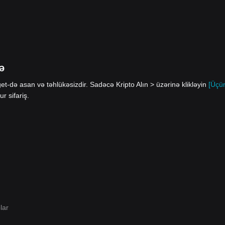
ə
et-də asan və təhlükəsizdir. Sadəcə Kripto Alın > üzərinə klikləyin
[Üçü
 sifariş.
lar