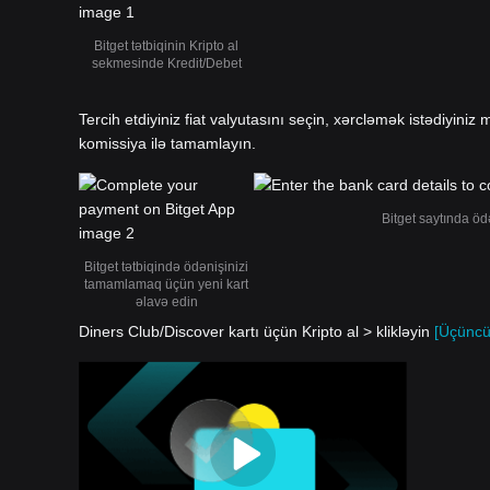
Bitget tətbiqinin Kripto al
sekmesinde Kredit/Debet
Tercih etdiyiniz fiat valyutasını seçin, xərcləmək istədiyiniz m
komissiya ilə tamamlayın.
Bitget saytında öd
Bitget tətbiqində ödənişinizi
tamamlamaq üçün yeni kart
əlavə edin
Diners Club/Discover kartı üçün Kripto al > klikləyin
[Üçüncü