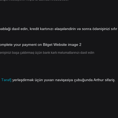
əbləği daxil edin, kredit kartınızı əlaqələndirin və sonra ödənişinizi sıfır
ənişinizi başa çatdırmaq üçün bank kartı məlumatlarınızı daxil edin
 Tərəf]
yerləşdirmək üçün yuxarı naviqasiya çubuğunda Arthur sifariş.