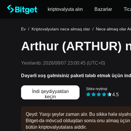
kriptovalyuta alın
Bazarlar
Tic
Ev
/
Kriptovalyutanı necə almaq olar
/
Necə almaq olar Ar
Arthur (ARTHUR) ne
Yenilənib:
2026/08/07 23:00:45
(UTC+0)
Dəyərli xoş gəlmisiniz paketi tələb etmək üçün in
Sikkə reytinqi
İndi qeydiyyatdan
4.5
keçin
Qeyd: Yaxşı şeylər zaman alır. Bu sikkə hələ siyahı
Bitget-də mövcud olduqdan sonra onu almaq üçün təl
bütün kriptovalyutalara aiddir.