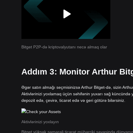
Bitget P2P-də kriptovalyutanı necə almaq olar
Addım 3: Monitor Arthur Bit
Əgər satın almağı seçmisinizsə Arthur Bitget-də, sizin Arth
Aktivlərinizi yoxlamaq üçün səhifənin yuxarı sağ küncündə yer
depozit edə, çevirə, ticarət edə və geri götürə bilərsiniz.
Aktivlərinizi yoxlayın
Bitget yüksək səmərəli ticarət mühərriki sayəsində dünyan