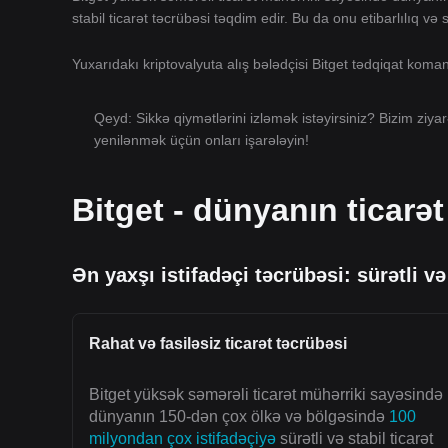
stabil ticarət təcrübəsi təqdim edir. Bu da onu etibarlılıq və
Yuxarıdakı kriptovalyuta alış bələdçisi Bitget tədqiqat kom
Qeyd: Sikkə qiymətlərini izləmək istəyirsiniz? Bizim ziya
yenilənmək üçün onları işarələyin!
Bitget - dünyanın ticarət
Ən yaxşı istifadəçi təcrübəsi: sürətli və
Rahat və fasiləsiz ticarət təcrübəsi
Bitget yüksək səmərəli ticarət mühərriki sayəsində
dünyanın 150-dən çox ölkə və bölgəsində
100
milyondan çox istifadəçiyə
sürətli və stabil ticarət