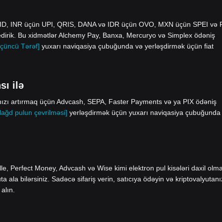
yID, INR üçün UPI, QRIS, DANA və IDR üçün OVO, MXN üçün SPEI və
edirik. Bu xidmətlər Alchemy Pay, Banxa, Mercuryo və Simplex ödəniş
çüncü Tərəf]
yuxarı naviqasiya çubuğunda və yerləşdirmək üçün fiat
sı ilə
ınızı artırmaq üçün Advcash, SEPA, Faster Payments və ya PIX ödəniş
Nağd pulun çevrilməsi]
yerləşdirmək üçün yuxarı naviqasiya çubuğunda
le, Perfect Money, Advcash və Wise kimi elektron pul kisələri daxil olm
ala bilərsiniz. Sadəcə sifariş verin, satıcıya ödəyin və kriptovalyutanı
alın.