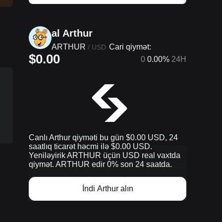
al Arthur
ARTHUR
Cari qiymət:
/
USD
$0.00
0
0.00%
24H
Canlı Arthur qiyməti bu gün $0.00 USD, 24
saatlıq ticarət həcmi ilə $0.00 USD.
Yeniləyirik ARTHUR üçün USD real vaxtda
qiymət. ARTHUR edir 0% son 24 saatda.
İndi Arthur alın