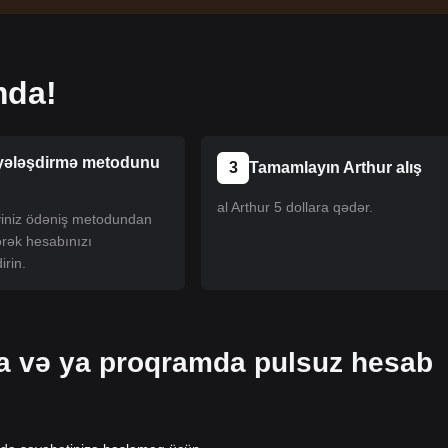
mda!
yələşdirmə metodunu
3
Tamamlayın Arthur alış
al Arthur 5 dollara qədər.
iyiniz ödəniş metodundan
ərək hesabınızı
irin.
da və ya proqramda pulsuz hesab