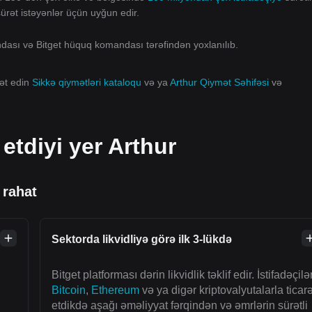
 sürət istəyənlər üçün uyğun edir.
andası və Bitget hüquq komandası tərəfindən yoxlanılıb.
rət edin
Sikkə qiymətləri kataloqu
və ya
Arthur Qiymət Səhifəsi
və
 etdiyi yer Arthur
 rahat
Sektorda likvidliyə görə ilk 3-lükdə
Bitget platforması dərin likvidlik təklif edir. İstifadəçilə
Bitcoin
,
Ethereum
və ya digər kriptovalyutalarla ticarə
etdikdə aşağı əməliyyat fərqindən və əmrlərin sürətli