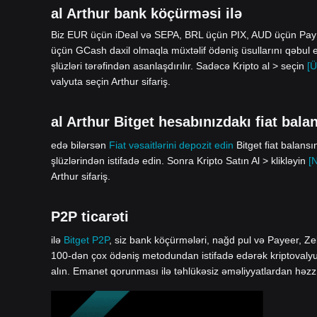
al Arthur bank köçürməsi ilə
Biz EUR üçün iDeal və SEPA, BRL üçün PIX, AUD üçün Pa
üçün GCash daxil olmaqla müxtəlif ödəniş üsullarını qəbul 
şlüzləri tərəfindən asanlaşdırılır. Sadəcə Kripto al > seçin
[Ü
valyuta seçin Arthur sifariş.
al Arthur Bitget hesabınızdakı fiat balan
edə bilərsən
Fiat vəsaitlərini depozit edin
Bitget fiat balans
şlüzlərindən istifadə edin. Sonra Kripto Satın Al > klikləyin
[
Arthur sifariş.
P2P ticarəti
ilə
Bitget P2P
, siz bank köçürmələri, nağd pul və Payeer, Zel
100-dən çox ödəniş metodundan istifadə edərək kriptovalyuta 
alın. Emanet qorunması ilə təhlükəsiz əməliyyatlardan həzz 