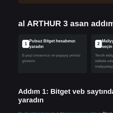
al ARTHUR 3 asan addı
Pulsuz Bitget hesabınızı
Maliy
1
2
yaradın
seçin
E-poçt ünvanınızı və yaşayış yerinizi
Tercih etd
göstərin.
istifadə ed
maliyyələşd
Addım 1: Bitget veb saytın
yaradın