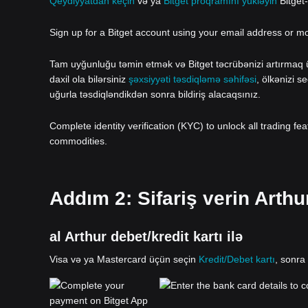
Qeydiyyatdan keçin
və ya
Bitget proqramını yükləyin
Bitget
Sign up for a Bitget account using your email address or m
Tam uyğunluğu təmin etmək və Bitget təcrübənizi artırmaq üç
daxil ola bilərsiniz
şəxsiyyəti təsdiqləmə səhifəsi
, ölkənizi s
uğurla təsdiqləndikdən sonra bildiriş alacaqsınız.
Complete identity verification (KYC) to unlock all trading fe
commodities.
Addım 2: Sifariş verin Arthu
al Arthur debet/kredit kartı ilə
Visa və ya Mastercard üçün seçin
Kredit/Debet kartı
, sonra