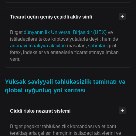
Ticarət üçün geniş çeşidli aktiv sinfi
Bitget
dünyanın ilk Universal Birjasıdır (UEX)
və
istifadəçilərə təkcə kriptovalyutalarla deyil, həm də
ənənəvi maaliyyə aktivləri
məsələn,
səhmlər
, qızıl,
forex, indekslər və əmtəələrlə ticarət etməyə imkan
verir.
Yüksək səviyyəli təhlükəsizlik təminatı və
qlobal uyğunluq yol xəritəsi
Ciddi riskə nəzarət sistemi
Bitget peşəkar təhlükəsizlik komandası və etibarlı
tərəfdaşlarla çalışır, həmçinin istifadəçi aktivlərini və