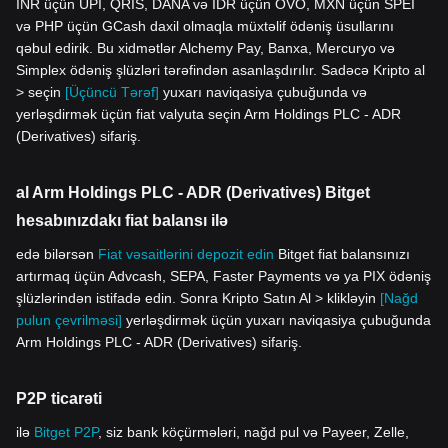
INR üçün UPI, QRIS, DANA və IDR üçün OVO, MXN üçün SPEI
və PHP üçün GCash daxil olmaqla müxtəlif ödəniş üsullarını
qəbul edirik. Bu xidmətlər Alchemy Pay, Banxa, Mercuryo və
Simplex ödəniş şlüzləri tərəfindən asanlaşdırılır. Sadəcə Kripto al
> seçin
[Üçüncü Tərəf]
yuxarı naviqasiya çubuğunda və
yerləşdirmək üçün fiat valyuta seçin Arm Holdings PLC - ADR
(Derivatives) sifariş.
al Arm Holdings PLC - ADR (Derivatives) Bitget
hesabınızdakı fiat balansı ilə
edə bilərsən
Fiat vəsaitlərini depozit edin
Bitget fiat balansınızı
artırmaq üçün Advcash, SEPA, Faster Payments və ya PIX ödəniş
şlüzlərindən istifadə edin. Sonra Kripto Satın Al > klikləyin
[Nağd
pulun çevrilməsi]
yerləşdirmək üçün yuxarı naviqasiya çubuğunda
Arm Holdings PLC - ADR (Derivatives) sifariş.
P2P ticarəti
ilə
Bitget P2P
, siz bank köçürmələri, nağd pul və Payeer, Zelle,