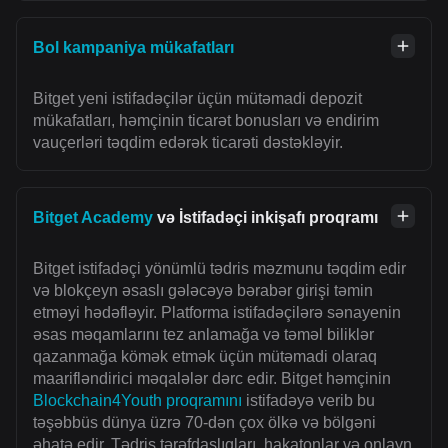
Bol kampaniya mükafatları
Bitget yeni istifadəçilər üçün mütəmadi depozit
mükafatları, həmçinin ticarət bonusları və endirim
vauçerləri təqdim edərək ticarəti dəstəkləyir.
Bitget Academy
və İstifadəçi inkişafı proqramı
Bitget istifadəçi yönümlü tədris məzmunu təqdim edir
və blokçeyn əsaslı gələcəyə bərabər girişi təmin
etməyi hədəfləyir. Platforma istifadəçilərə sənayenin
əsas məqamlarını tez anlamağa və təməl biliklər
qazanmağa kömək etmək üçün mütəmadi olaraq
maarifləndirici məqalələr dərc edir. Bitget həmçinin
Blockchain4Youth proqramını
istifadəyə verib bu
təşəbbüs dünya üzrə 70-dən çox ölkə və bölgəni
əhatə edir. Tədris tərəfdaşlıqları, hakatonlar və onlayn