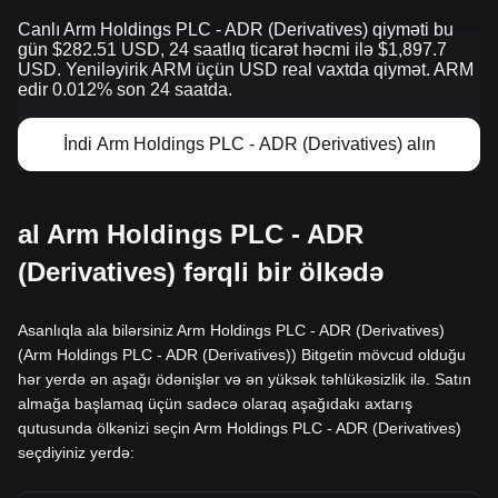
Canlı Arm Holdings PLC - ADR (Derivatives) qiyməti bu
gün $282.51 USD, 24 saatlıq ticarət həcmi ilə $1,897.7
USD. Yeniləyirik ARM üçün USD real vaxtda qiymət. ARM
edir 0.012% son 24 saatda.
İndi Arm Holdings PLC - ADR (Derivatives) alın
al Arm Holdings PLC - ADR
(Derivatives) fərqli bir ölkədə
Asanlıqla ala bilərsiniz Arm Holdings PLC - ADR (Derivatives)
(Arm Holdings PLC - ADR (Derivatives)) Bitgetin mövcud olduğu
hər yerdə ən aşağı ödənişlər və ən yüksək təhlükəsizlik ilə. Satın
almağa başlamaq üçün sadəcə olaraq aşağıdakı axtarış
qutusunda ölkənizi seçin Arm Holdings PLC - ADR (Derivatives)
seçdiyiniz yerdə: