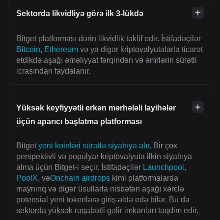
Sektorda likvidliyə görə ilk 3-lükdə
Bitget platforması dərin likvidlik təklif edir. İstifadəçilər
Bitcoin
,
Ethereum
və ya digər kriptovalyutalarla ticarət
etdikdə aşağı əməliyyat fərqindən və əmrlərin sürətli
icrasından faydalanır.
Yüksək keyfiyyətli erkən mərhələli layihələr
üçün aparıcı başlatma platforması
Bitget
yeni koinləri sürətlə siyahıya alır
. Bir çox
perspektivli və populyar kriptovalyuta ilkin siyahıya
alma üçün Bitget-i seçir. İstifadəçilər
Launchpool
,
PoolX
, və
Onchain airdrops
kimi platformalarda
mayninq və digər üsullarla nisbətən aşağı xərclə
potensial yeni tokenlərə giriş əldə edə bilər. Bu da
sektorda yüksək rəqabətli gəlir imkanları təqdim edir.