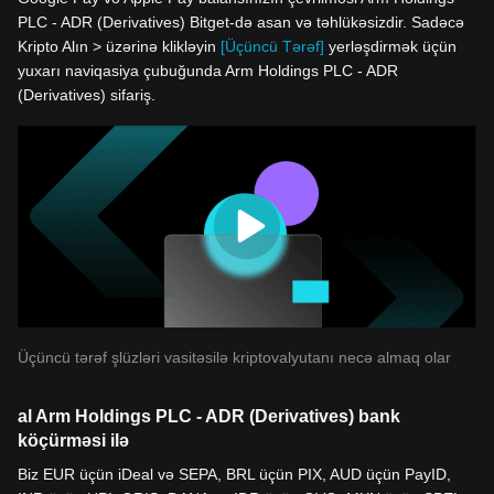
PLC - ADR (Derivatives) Bitget-də asan və təhlükəsizdir. Sadəcə
Kripto Alın > üzərinə klikləyin
[Üçüncü Tərəf]
yerləşdirmək üçün
yuxarı naviqasiya çubuğunda Arm Holdings PLC - ADR
(Derivatives) sifariş.
Üçüncü tərəf şlüzləri vasitəsilə kriptovalyutanı necə almaq olar
al Arm Holdings PLC - ADR (Derivatives) bank
köçürməsi ilə
Biz EUR üçün iDeal və SEPA, BRL üçün PIX, AUD üçün PayID,