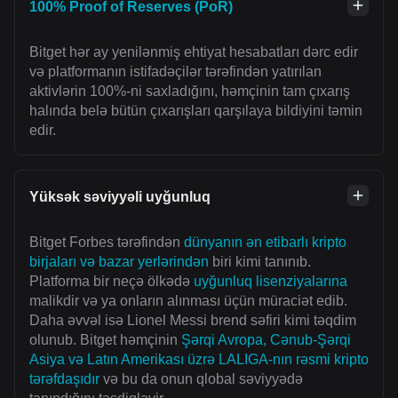
100% Proof of Reserves (PoR)
Bitget hər ay yenilənmiş ehtiyat hesabatları dərc edir
və platformanın istifadəçilər tərəfindən yatırılan
aktivlərin 100%-ni saxladığını, həmçinin tam çıxarış
halında belə bütün çıxarışları qarşılaya bildiyini təmin
edir.
Yüksək səviyyəli uyğunluq
Bitget Forbes tərəfindən
dünyanın ən etibarlı kripto
birjaları və bazar yerlərindən
biri kimi tanınıb.
Platforma bir neçə ölkədə
uyğunluq lisenziyalarına
malikdir və ya onların alınması üçün müraciət edib.
Daha əvvəl isə Lionel Messi brend səfiri kimi təqdim
olunub. Bitget həmçinin
Şərqi Avropa, Cənub-Şərqi
Asiya və Latın Amerikası üzrə LALIGA-nın rəsmi kripto
tərəfdaşıdır
və bu da onun qlobal səviyyədə