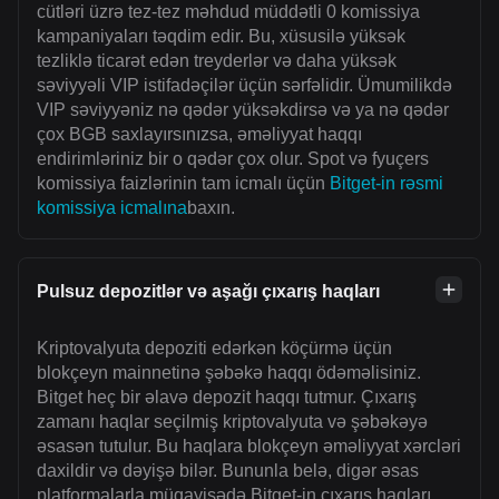
cütləri üzrə tez-tez məhdud müddətli 0 komissiya
kampaniyaları təqdim edir. Bu, xüsusilə yüksək
tezliklə ticarət edən treyderlər və daha yüksək
səviyyəli VIP istifadəçilər üçün sərfəlidir. Ümumilikdə
VIP səviyyəniz nə qədər yüksəkdirsə və ya nə qədər
çox BGB saxlayırsınızsa, əməliyyat haqqı
endirimləriniz bir o qədər çox olur. Spot və fyuçers
komissiya faizlərinin tam icmalı üçün
Bitget-in rəsmi
komissiya icmalına
baxın.
Pulsuz depozitlər və aşağı çıxarış haqları
Kriptovalyuta depoziti edərkən köçürmə üçün
blokçeyn mainnetinə şəbəkə haqqı ödəməlisiniz.
Bitget heç bir əlavə depozit haqqı tutmur. Çıxarış
zamanı haqlar seçilmiş kriptovalyuta və şəbəkəyə
əsasən tutulur. Bu haqlara blokçeyn əməliyyat xərcləri
daxildir və dəyişə bilər. Bununla belə, digər əsas
platformalarla müqayisədə Bitget-in çıxarış haqları