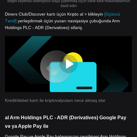
Bitget saytında ödənişinizi başa çatdırmaq üçün bank kartı məlumatlarınızı
daxil edin
Diners Club/Discover kartı üçün Kripto al > klikləyin
[Üçüncü
Tərəf]
yerləşdirmək üçün yuxarı naviqasiya çubuğunda Arm
Holdings PLC - ADR (Derivatives) sifariş.
Kredit/debet kartı ilə kriptovalyutanı necə almaq olar
al Arm Holdings PLC - ADR (Derivatives) Google Pay
və ya Apple Pay ilə
Google Pay və Apple Pay balansınızın çevrilməsi Arm Holdings