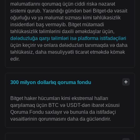
məlumatlarını qorumaq üçün ciddi riskə nəzarət
sistemi qurub. Yarandığı gündən bəri Bitget-də vəsait
oğurluğu və ya məlumat sızması kimi təhlükəsizlik
insidentləri baş verməyib. Bitget mütəmadi
təhlükəsizlik təlimlərini daxili əməkdaşlar üçün,
dələduzluğa qarşı təlimləri isə platforma istifadəçiləri
üçün keçirir və onlara dələduzları tanımaqda və daha
təhlükəsiz, daha məsuliyyətli ticarət etməkdə kömək
edir.
300 milyon dollarlıq qoruma fondu
Bitget haker hücumları kimi ekstremal halları
qarşılamaq üçün BTC və USDT-dən ibarət xüsusi
Qoruma Fondu saxlayır və bununla da istifadəçi
vəsaitlərinin qorunmasını daha da gücləndirir.