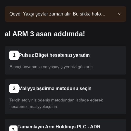
Qeyd: Yaxşı şeylər zaman alır. Bu sikkə hələ
siyahıya salınmayıb. Siyahı yeniləmələri üçün
elanlarımızı izləyin. Bitget-də mövcud olduqdan
al ARM 3 asan addımda!
sonra onu almaq üçün təlimatımızı izləyə bilərsiniz.
Eyni təlimat Bitget-də sadalanan bütün
kriptovalyutalara aiddir.
1
Pulsuz Bitget hesabınızı yaradın
E-poçt ünvanınızı və yaşayış yerinizi göstərin.
2
Maliyyələşdirmə metodunu seçin
Tercih etdiyiniz ödəniş metodundan istifadə edərək
hesabınızı maliyyələşdirin.
Tamamlayın Arm Holdings PLC - ADR
3