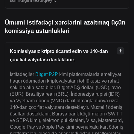
tanındığını təsdiqləyir.
Ümumi istifadəçi xərclərini azaltmaq üçün
komissiya üstünlükləri
Komissiyasız kripto ticarəti edin və 140-dan
çox fiat valyutası dəstəklənir.
İstifadəçilər
Bitget P2P
kimi platformalarda əməliyyat
haqqı ödəmədən kriptovalyutanı təhlükəsiz və rahat
şəkildə alıb-sata bilər. Bitget ABŞ dolları (USD), avro
(EUR), Braziliya realı (BRL), İndoneziya rupisi (IDR)
və Vyetnam donqu (VND) daxil olmaqla dünya üzrə
140-dan çox fiat valyutanı dəstəkləyir. Müxtəlif ödəniş
üsulları dəstəklənir. Buraya bank köçürmələri (SWIFT
və SEPA kimi), elektron pul kisələri, Visa, Mastercard,
Google Pay və Apple Pay kimi beynəlxalq kart ödəniş
platformaları, eləcə də əsas yerli ödəniş platformaları