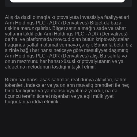
Alış da daxil olmaqla kriptovalyuta investisiya fəaliyyətləri
Arm Holdings PLC - ADR (Derivatives) Bitget-də bazar
riskinə məruz qalırlar. Bitget satın almağın sadə və rahat
yollarını təklif edir Arm Holdings PLC - ADR (Derivatives)
dərhal və platformada mövcud olan bütün kriptovalyutalar
haqqında şəffaf məlumat verməyə çalışır. Bununla belə, biz
sizinlə bağlı hər hansı nəticəyə görə məsuliyyət daşımırıq
Arm Holdings PLC - ADR (Derivatives) alış. Bu səhifə və
onun məzmunu hər hansı xüsusi kriptovalyutanın və ya
əldəetmə metodunun təsdiqini təşkil etmir.
Bizim hər hansı əsas səhmlər, real dünya aktivləri, səhm
tokenləri, indekslər və ya onların müvafiq brendləri ilə heç
bir ortaqlığımız və ya mənsubiyyətimiz yoxdur, nə də
üçüncü tərəfin ticarət nişanları və ya əqli mülkiyyət
hüquqlarına iddia etmirik.