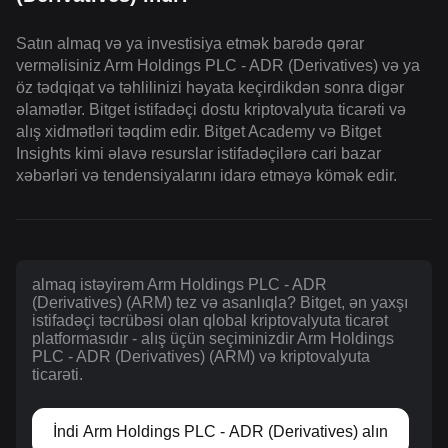
Satın almaq və ya investisiya etmək barədə qərar
verməlisiniz Arm Holdings PLC - ADR (Derivatives) və ya
öz tədqiqat və təhlilinizi həyata keçirdikdən sonra digər
əlamətlər. Bitget istifadəçi dostu kriptovalyuta ticarəti və
alış xidmətləri təqdim edir. Bitget Academy və Bitget
Insights kimi əlavə resurslar istifadəçilərə cari bazar
xəbərləri və tendensiyalarını idarə etməyə kömək edir.
almaq istəyirəm Arm Holdings PLC - ADR
(Derivatives) (ARM) tez və asanlıqla? Bitget, ən yaxşı
istifadəçi təcrübəsi olan qlobal kriptovalyuta ticarət
platformasıdır - alış üçün seçiminizdir Arm Holdings
PLC - ADR (Derivatives) (ARM) və kriptovalyuta
ticarəti.
İndi Arm Holdings PLC - ADR (Derivatives) alın