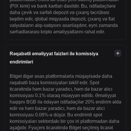
(PIX kimi) və bank kartları daxildir. Bu, istifadəçilərə
daha çevik və sərfəli depozit və çıxarış təcrübəsi
təqdim edir, qlobal miqyasda depozit, çıxarış və fiat
valyutaların alqı-satqısını asanlaşdırır, eyni zamanda
sərhədlərarası kripto əməliyyatlarını rahat edir.
Rəqabətli əməliyyat faizləri ilə komissiya
endirimləri
Bitget digər əsas platformalarla müqayisədə daha
rəqabətli baza komissiyaları təklif edir. Spot
ticarətində həm bazar yaradıcı, həm də bazar alıcı
komissiyası 0.1% olaraq müəyyən edilib. Əməliyyat
haqqını BGB ilə ödəyən istifadəçilər 20% endirim əldə
edir və həm bazar yaradıcı, həm də bazar alıcı
komissiyası 0.08%-ə düşür. Bu endirimli spot
komissiyaları sektordakı bir çox iri platformadan daha
aşağıdır. Fyuçers ticarətində Bitget seçilmiş ticarət