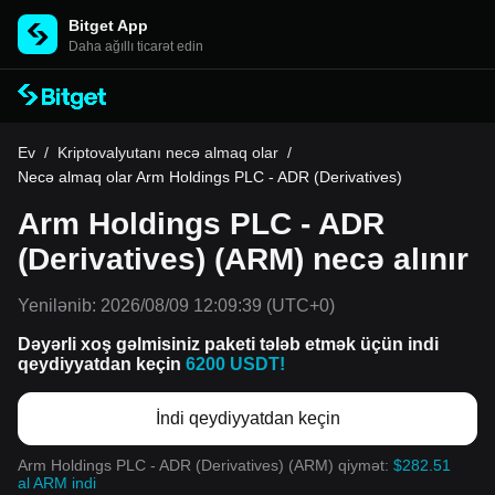
Bitget App
Daha ağıllı ticarət edin
Ev
/
Kriptovalyutanı necə almaq olar
/
Necə almaq olar Arm Holdings PLC - ADR (Derivatives)
Arm Holdings PLC - ADR
(Derivatives) (ARM) necə alınır
Yenilənib:
2026/08/09 12:09:39
(UTC+0)
Dəyərli xoş gəlmisiniz paketi tələb etmək üçün indi
qeydiyyatdan keçin
6200 USDT!
İndi qeydiyyatdan keçin
Arm Holdings PLC - ADR (Derivatives) (ARM) qiymət:
$282.51
al ARM indi