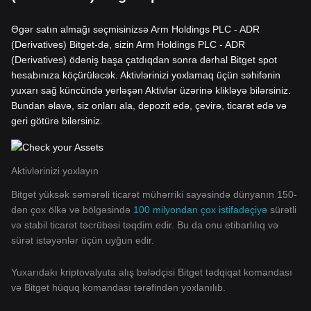
Əgər satın almağı seçmisinizsə Arm Holdings PLC - ADR
(Derivatives) Bitget-də, sizin Arm Holdings PLC - ADR
(Derivatives) ödəniş başa çatdıqdan sonra dərhal Bitget spot
hesabınıza köçürüləcək. Aktivlərinizi yoxlamaq üçün səhifənin
yuxarı sağ küncündə yerləşən Aktivlər üzərinə klikləyə bilərsiniz.
Bundan əlavə, siz onları ala, depozit edə, çevirə, ticarət edə və
geri götürə bilərsiniz.
Aktivlərinizi yoxlayın
Bitget yüksək səmərəli ticarət mühərriki sayəsində dünyanın 150-
dən çox ölkə və bölgəsində
100 milyondan çox istifadəçiyə
sürətli
və stabil ticarət təcrübəsi təqdim edir. Bu da onu etibarlılıq və
sürət istəyənlər üçün uyğun edir.
Yuxarıdakı kriptovalyuta alış bələdçisi Bitget tədqiqat komandası
və Bitget hüquq komandası tərəfindən yoxlanılıb.