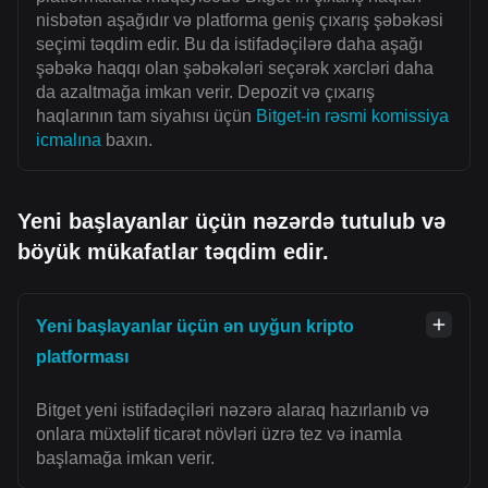
nisbətən aşağıdır və platforma geniş çıxarış şəbəkəsi
seçimi təqdim edir. Bu da istifadəçilərə daha aşağı
şəbəkə haqqı olan şəbəkələri seçərək xərcləri daha
da azaltmağa imkan verir. Depozit və çıxarış
haqlarının tam siyahısı üçün
Bitget-in rəsmi komissiya
icmalına
baxın.
Yeni başlayanlar üçün nəzərdə tutulub və
böyük mükafatlar təqdim edir.
Yeni başlayanlar üçün ən uyğun kripto
platforması
Bitget yeni istifadəçiləri nəzərə alaraq hazırlanıb və
onlara müxtəlif ticarət növləri üzrə tez və inamla
başlamağa imkan verir.