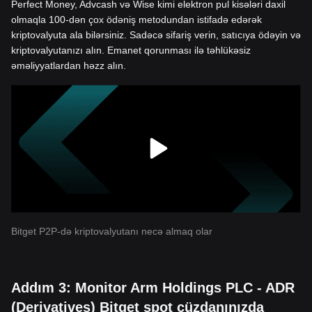
Perfect Money, Advcash və Wise kimi elektron pul kisələri daxil
olmaqla 100-dən çox ödəniş metodundan istifadə edərək
kriptovalyuta ala bilərsiniz. Sadəcə sifariş verin, satıcıya ödəyin və
kriptovalyutanızı alın. Emanet qorunması ilə təhlükəsiz
əməliyyatlardan həzz alın.
Bitget P2P-də kriptovalyutanı necə almaq olar
Addım 3: Monitor Arm Holdings PLC - ADR
(Derivatives) Bitget spot cüzdanınızda