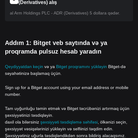
(Derivatives) alış
al Arm Holdings PLC - ADR (Derivatives) 5 dollara qədər.
Addım 1: Bitget veb saytında və ya
proqramda pulsuz hesab yaradın
Qeydiyyatdan keçin
və ya
Bitget proqramını yükləyin
Bitget-də
səyahətinizə başlamaq üçün.
Sign up for a Bitget account using your email address or mobile
number.
Tam uyğunluğu təmin etmək və Bitget təcrübənizi artırmaq üçün
şəxsiyyətinizi təsdiqləyin.
daxil ola bilərsiniz
şəxsiyyəti təsdiqləmə səhifəsi
, ölkənizi seçin,
şəxsiyyət vəsiqələrinizi yükləyin və selfiinizi təqdim edin.
Şəxsiyyətiniz uğurla təsdiqləndikdən sonra bildiriş alacaqsınız.