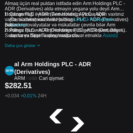
Almaq üçün real puldan istifadə edin Arm Holdings PLC -
ADR (Derivatives) əldə etməyin yeganə yolu deyil Arm
Holdings PLC - ADR (Derivatives). Ayrmaq üçün vaxtınız
Qazanmağı öyrənin Arm Holdings PLC - ADR
varsa, ala bilərsiniz Arm Holdings PLC - ADR (Derivatives)
(Derivatives) vasitəsilə pulsuz
Learn2 Promosyon
pulsuz.
Bütün kriptovalyutalar və mükafatlar çevrilə bilər Arm
qazanın
Holdings PLC - ADR (Derivatives) Bitget Convert, Bitget
Pulsuz qazanın Arm Holdings PLC - ADR (Derivatives)
Swap və ya Spot Trading vasitəsilə.
dostlarını Bitget-ə qoşulmağa dəvət etməklə
Assist2
Promosyon qazanın
Daha çox göstər
Pulsuz alın Arm Holdings PLC - ADR (Derivatives)
qoşularaq airdrops
davam edən problemlər və
promosyonlar
al Arm Holdings PLC - ADR
(Derivatives)
ARM
Cari qiymət:
/
USD
$282.51
+
0.034
+0.01%
24H