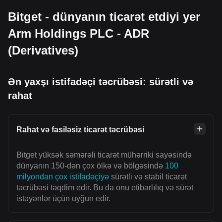
Bitget - dünyanın ticarət etdiyi yer
Arm Holdings PLC - ADR
(Derivatives)
Ən yaxşı istifadəçi təcrübəsi: sürətli və
rahat
Rahat və fasiləsiz ticarət təcrübəsi
Bitget yüksək səmərəli ticarət mühərriki sayəsində
dünyanın 150-dən çox ölkə və bölgəsində
100
milyondan çox istifadəçiyə
sürətli və stabil ticarət
təcrübəsi təqdim edir. Bu da onu etibarlılıq və sürət
istəyənlər üçün uyğun edir.