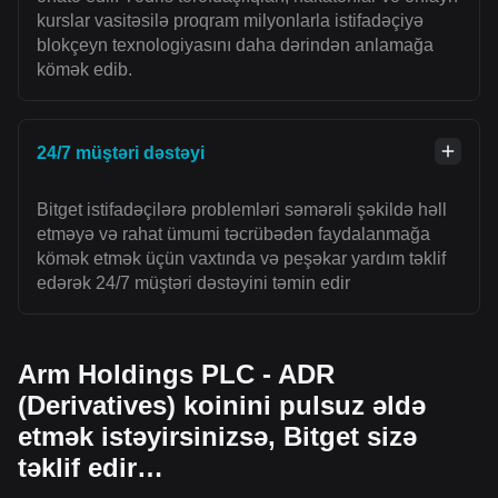
kurslar vasitəsilə proqram milyonlarla istifadəçiyə
blokçeyn texnologiyasını daha dərindən anlamağa
kömək edib.
24/7 müştəri dəstəyi
Bitget istifadəçilərə problemləri səmərəli şəkildə həll
etməyə və rahat ümumi təcrübədən faydalanmağa
kömək etmək üçün vaxtında və peşəkar yardım təklif
edərək 24/7 müştəri dəstəyini təmin edir
Arm Holdings PLC - ADR
(Derivatives) koinini pulsuz əldə
etmək istəyirsinizsə, Bitget sizə
təklif edir…