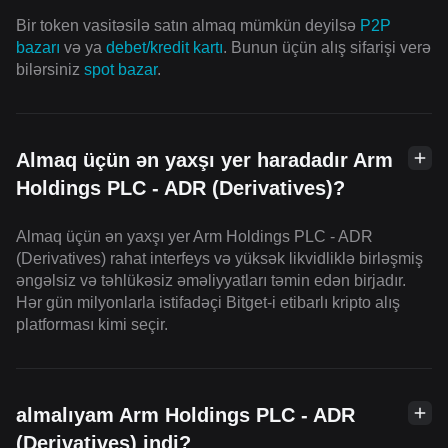
Bir token vasitəsilə satın almaq mümkün deyilsə
P2P
bazarı
və ya
debet/kredit kartı
. Bunun üçün alış sifarişi verə
bilərsiniz
spot bazar
.
Almaq üçün ən yaxşı yer haradadır Arm
Holdings PLC - ADR (Derivatives)?
Almaq üçün ən yaxşı yer Arm Holdings PLC - ADR
(Derivatives) rahat interfeys və yüksək likvidliklə birləşmiş
əngəlsiz və təhlükəsiz əməliyyatları təmin edən birjadır.
Hər gün milyonlarla istifadəçi Bitget-i etibarlı kripto alış
platforması kimi seçir.
almalıyam Arm Holdings PLC - ADR
(Derivatives) indi?