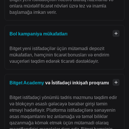
onlara müxtəlif ticarət növləri üzrə tez və inamla
başlamağa imkan verir.
Bol kampaniya mükafatları
Bitget yeni istifadəçilər üçün mütəmadi depozit
mükafatları, həmçinin ticarət bonusları və endirim
vauçerləri təqdim edərək ticarəti dəstəkləyir.
Bitget Academy
və İstifadəçi inkişafı proqramı
Bitget istifadəçi yönümlü tədris məzmunu təqdim edir
və blokçeyn əsaslı gələcəyə bərabər girişi təmin
etməyi hədəfləyir. Platforma istifadəçilərə sənayenin
əsas məqamlarını tez anlamağa və təməl biliklər
qazanmağa kömək etmək üçün mütəmadi olaraq