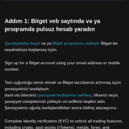
Addım 1: Bitget veb saytında və ya
proqramda pulsuz hesab yaradın
Qeydiyyatdan keçin
və ya
Bitget proqramını yükləyin
Bitget-də
səyahətinizə başlamaq üçün.
Sign up for a Bitget account using your email address or mobile
number.
Tam uyğunluğu təmin etmək və Bitget təcrübənizi artırmaq üçün
şəxsiyyətinizi təsdiqləyin.
daxil ola bilərsiniz
şəxsiyyəti təsdiqləmə səhifəsi
, ölkənizi seçin,
şəxsiyyət vəsiqələrinizi yükləyin və selfiinizi təqdim edin.
Şəxsiyyətiniz uğurla təsdiqləndikdən sonra bildiriş alacaqsınız.
Complete identity verification (KYC) to unlock all trading features,
including crypto, spot stocks (rTokens), metals, forex, and