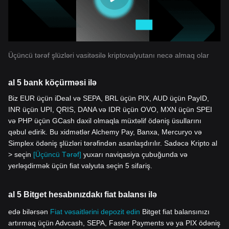
Üçüncü tərəf şlüzləri vasitəsilə kriptovalyutanı necə almaq olar
al 5 bank köçürməsi ilə
Biz EUR üçün iDeal və SEPA, BRL üçün PIX, AUD üçün PayID,
INR üçün UPI, QRIS, DANA və IDR üçün OVO, MXN üçün SPEI
və PHP üçün GCash daxil olmaqla müxtəlif ödəniş üsullarını
qəbul edirik. Bu xidmətlər Alchemy Pay, Banxa, Mercuryo və
Simplex ödəniş şlüzləri tərəfindən asanlaşdırılır. Sadəcə Kripto al
> seçin
[Üçüncü Tərəf]
yuxarı naviqasiya çubuğunda və
yerləşdirmək üçün fiat valyuta seçin 5 sifariş.
al 5 Bitget hesabınızdakı fiat balansı ilə
edə bilərsən
Fiat vəsaitlərini depozit edin
Bitget fiat balansınızı
artırmaq üçün Advcash, SEPA, Faster Payments və ya PIX ödəniş