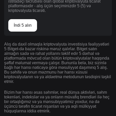
istifadəçi təcrübəsi olan qlobal kriptovalyuta ticarət
platformasıdır - alış üçün seçiminizdir 5 (5) və
kriptovalyuta ticarəti.
İndi 5 alın
Alış da daxil olmaqla kriptovalyuta investisiya fəaliyyətləri
5 Bitget-də bazar riskinə məruz qalırlar. Bitget satın
almağın sadə və rahat yollarını təklif edir 5 dərhal və
platformada mövcud olan bütün kriptovalyutalar haqqında
şəffaf məlumat verməyə çalışır. Bununla belə, biz sizinlə
bağlı hər hansı nəticəyə görə məsuliyyət daşımırıq 5 alış.
Bu səhifə və onun məzmunu hər hansı xüsusi
kriptovalyutanın və ya əldəetmə metodunun təsdiqini təşkil
etmir.
Bizim hər hansı əsas səhmlər, real dünya aktivləri, səhm
tokenləri, indekslər və ya onların müvafiq brendləri ilə heç
bir ortaqlığımız və ya mənsubiyyətimiz yoxdur, nə də
üçüncü tərəfin ticarət nişanları və ya əqli mülkiyyət
hüquqlarına iddia etmirik.