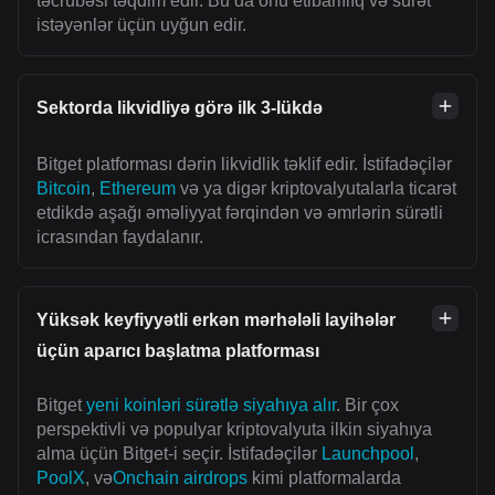
təcrübəsi təqdim edir. Bu da onu etibarlılıq və sürət
istəyənlər üçün uyğun edir.
Sektorda likvidliyə görə ilk 3-lükdə
Bitget platforması dərin likvidlik təklif edir. İstifadəçilər
Bitcoin
,
Ethereum
və ya digər kriptovalyutalarla ticarət
etdikdə aşağı əməliyyat fərqindən və əmrlərin sürətli
icrasından faydalanır.
Yüksək keyfiyyətli erkən mərhələli layihələr
üçün aparıcı başlatma platforması
Bitget
yeni koinləri sürətlə siyahıya alır
. Bir çox
perspektivli və populyar kriptovalyuta ilkin siyahıya
alma üçün Bitget-i seçir. İstifadəçilər
Launchpool
,
PoolX
, və
Onchain airdrops
kimi platformalarda