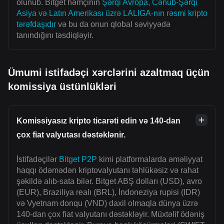
olunub. Bitget həmçinin
Şərqi Avropa, Cənub-Şərqi
Asiya və Latın Amerikası üzrə LALIGA-nın rəsmi kripto
tərəfdaşıdır
və bu da onun qlobal səviyyədə
tanındığını təsdiqləyir.
Ümumi istifadəçi xərclərini azaltmaq üçün
komissiya üstünlükləri
Komissiyasız kripto ticarəti edin və 140-dan
çox fiat valyutası dəstəklənir.
İstifadəçilər
Bitget P2P
kimi platformalarda əməliyyat
haqqı ödəmədən kriptovalyutanı təhlükəsiz və rahat
şəkildə alıb-sata bilər. Bitget ABŞ dolları (USD), avro
(EUR), Braziliya realı (BRL), İndoneziya rupisi (IDR)
və Vyetnam donqu (VND) daxil olmaqla dünya üzrə
140-dan çox fiat valyutanı dəstəkləyir. Müxtəlif ödəniş