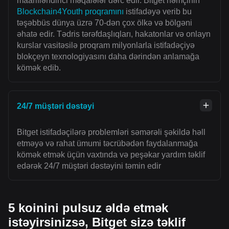
maarifləndirici məqalələr dərc edir. Bitget həmçinin
Blockchain4Youth proqramını
istifadəyə verib bu
təşəbbüs dünya üzrə 70-dən çox ölkə və bölgəni
əhatə edir. Tədris tərəfdaşlıqları, hakatonlar və onlayn
kurslar vasitəsilə proqram milyonlarla istifadəçiyə
blokçeyn texnologiyasını daha dərindən anlamağa
kömək edib.
24/7 müştəri dəstəyi
Bitget istifadəçilərə problemləri səmərəli şəkildə həll
etməyə və rahat ümumi təcrübədən faydalanmağa
kömək etmək üçün vaxtında və peşəkar yardım təklif
edərək 24/7 müştəri dəstəyini təmin edir
5 koinini pulsuz əldə etmək
istəyirsinizsə, Bitget sizə təklif