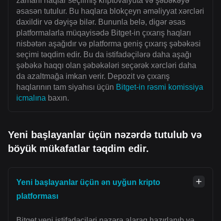
zamanı haqlar seçilmiş kriptovalyuta və şəbəkəyə
əsasən tutulur. Bu haqlara blokçeyn əməliyyat xərcləri
daxildir və dəyişə bilər. Bununla belə, digər əsas
platformalarla müqayisədə Bitget-in çıxarış haqları
nisbətən aşağıdır və platforma geniş çıxarış şəbəkəsi
seçimi təqdim edir. Bu da istifadəçilərə daha aşağı
şəbəkə haqqı olan şəbəkələri seçərək xərcləri daha
da azaltmağa imkan verir. Depozit və çıxarış
haqlarının tam siyahısı üçün
Bitget-in rəsmi komissiya
icmalına
baxın.
Yeni başlayanlar üçün nəzərdə tutulub və
böyük mükafatlar təqdim edir.
Yeni başlayanlar üçün ən uyğun kripto
platforması
Bitget yeni istifadəçiləri nəzərə alaraq hazırlanıb və