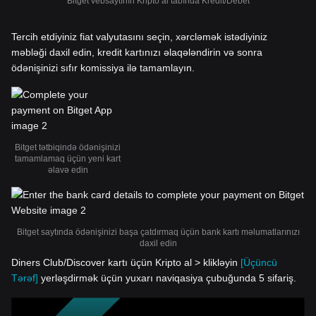
Bitget vebsaytının Kripto al tabında Kredit/Debet
Tercih etdiyiniz fiat valyutasını seçin, xərcləmək istədiyiniz
məbləği daxil edin, kredit kartınızı əlaqələndirin və sonra
ödənişinizi sıfır komissiya ilə tamamlayın.
Bitget tətbiqində ödənişinizi
tamamlamaq üçün yeni kart
əlavə edin
Bitget saytında ödənişinizi başa çatdırmaq üçün bank kartı məlumatlarınızı
daxil edin
Diners Club/Discover kartı üçün Kripto al > klikləyin
[Üçüncü
Tərəf]
yerləşdirmək üçün yuxarı naviqasiya çubuğunda 5 sifariş.