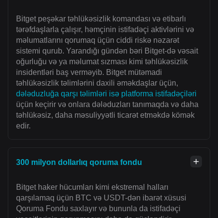
Bitget peşəkar təhlükəsizlik komandası və etibarlı
tərəfdaşlarla çalışır, həmçinin istifadəçi aktivlərini və
məlumatlarını qorumaq üçün ciddi riskə nəzarət
sistemi qurub. Yarandığı gündən bəri Bitget-də vəsait
oğurluğu və ya məlumat sızması kimi təhlükəsizlik
insidentləri baş verməyib. Bitget mütəmadi
təhlükəsizlik təlimlərini daxili əməkdaşlar üçün,
dələduzluğa qarşı təlimləri isə platforma istifadəçiləri
üçün keçirir və onlara dələduzları tanımaqda və daha
təhlükəsiz, daha məsuliyyətli ticarət etməkdə kömək
edir.
300 milyon dollarlıq qoruma fondu
Bitget haker hücumları kimi ekstremal halları
qarşılamaq üçün BTC və USDT-dən ibarət xüsusi
Qoruma Fondu saxlayır və bununla da istifadəçi