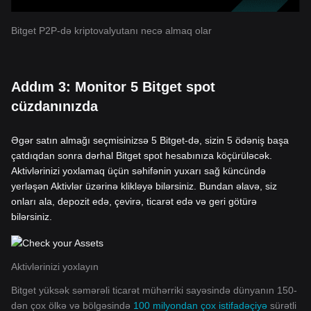
Bitget P2P-də kriptovalyutanı necə almaq olar
Addım 3: Monitor 5 Bitget spot
cüzdanınızda
Əgər satın almağı seçmisinizsə 5 Bitget-də, sizin 5 ödəniş başa
çatdıqdan sonra dərhal Bitget spot hesabınıza köçürüləcək.
Aktivlərinizi yoxlamaq üçün səhifənin yuxarı sağ küncündə
yerləşən Aktivlər üzərinə klikləyə bilərsiniz. Bundan əlavə, siz
onları ala, depozit edə, çevirə, ticarət edə və geri götürə
bilərsiniz.
Aktivlərinizi yoxlayın
Bitget yüksək səmərəli ticarət mühərriki sayəsində dünyanın 150-
dən çox ölkə və bölgəsində
100 milyondan çox istifadəçiyə
sürətli