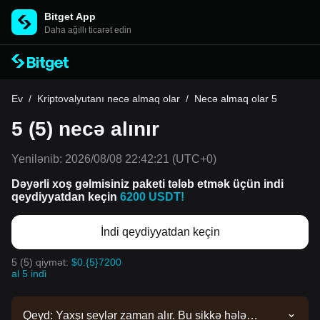
Bitget App
Daha ağıllı ticarət edin
Ev
/
Kriptovalyutanı necə almaq olar
/
Necə almaq olar 5
5 (5) necə alınır
Yenilənib:
2026/08/08 22:42:21
(UTC+0)
Dəyərli xoş gəlmisiniz paketi tələb etmək üçün indi
qeydiyyatdan keçin
6200 USDT!
İndi qeydiyyatdan keçin
5 (5) qiymət:
$0.{5}7200
al 5 indi
Qeyd: Yaxşı şeylər zaman alır. Bu sikkə hələ