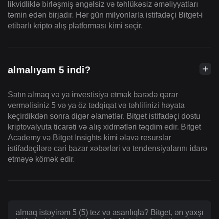
likvidliklə birləşmiş əngəlsiz və təhlükəsiz əməliyyatları
təmin edən birjadır. Hər gün milyonlarla istifadəçi Bitget-i
etibarlı kripto alış platforması kimi seçir.
almalıyam 5 indi?
Satın almaq və ya investisiya etmək barədə qərar
verməlisiniz 5 və ya öz tədqiqat və təhlilinizi həyata
keçirdikdən sonra digər əlamətlər. Bitget istifadəçi dostu
kriptovalyuta ticarəti və alış xidmətləri təqdim edir. Bitget
Academy və Bitget Insights kimi əlavə resurslar
istifadəçilərə cari bazar xəbərləri və tendensiyalarını idarə
etməyə kömək edir.
almaq istəyirəm 5 (5) tez və asanlıqla? Bitget, ən yaxşı