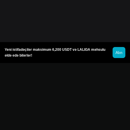
Yeni istifadəçilər maksimum 6,200 USDT və LALIGA məhsulu
Alın
əldə edə bilərlər!
© 2026 Bitget