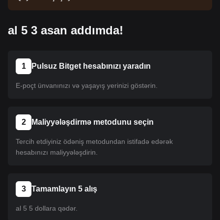
siyahıya salınmayıb. Siyahı yeniləmələri üçün
elanlarımızı izləyin. Bitget-də mövcud olduqdan
al 5 3 asan addımda!
sonra onu almaq üçün təlimatımızı izləyə bilərsiniz.
Eyni təlimat Bitget-də sadalanan bütün
kriptovalyutalara aiddir.
1
Pulsuz Bitget hesabınızı yaradın
E-poçt ünvanınızı və yaşayış yerinizi göstərin.
2
Maliyyələşdirmə metodunu seçin
Tercih etdiyiniz ödəniş metodundan istifadə edərək
hesabınızı maliyyələşdirin.
3
Tamamlayın 5 alış
al 5 5 dollara qədər.