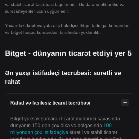
və stabil ticarət təcrübəsi təqdim edir. Bu da onu etibarlılıq və
sürət istəyənlər üçün uyğun edir.
Yuxarıdakı kriptovalyuta alış bələdçisi Bitget tədqiqat komandası
və Bitget hüquq komandası tərəfindən yoxlanılıb.
Bitget - dünyanın ticarət etdiyi yer 5
Ən yaxşı istifadəçi təcrübəsi: sürətli və
rahat
Rahat və fasiləsiz ticarət təcrübəsi
Bitget yüksək səmərəli ticarət mühərriki sayəsində
dünyanın 150-dən çox ölkə və bölgəsində
100
milyondan çox istifadəçiyə
sürətli və stabil ticarət