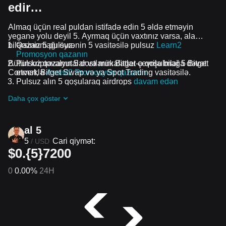
edir…
Almaq üçün real puldan istifadə edin 5 əldə etməyin
yeganə yolu deyil 5. Ayrmaq üçün vaxtınız varsa, ala
bilərsiniz 5 pulsuz.
Qazanmağı öyrənin 5 vasitəsilə pulsuz
Learn2
Promosyon qazanın
Bütün kriptovalyutalar və mükafatlar çevrilə bilər 5 Bitget
Pulsuz qazanın 5 dostlarını Bitget-ə qoşulmağa dəvət
Convert, Bitget Swap və ya Spot Trading vasitəsilə.
etməklə
Assist2 Promosyon qazanın
Pulsuz alın 5 qoşularaq airdrops
davam edən
problemlər və promosyonlar
Daha çox göstər
al 5
5
Cari qiymət:
/
USD
$0.{5}7200
0
0.00%
24H