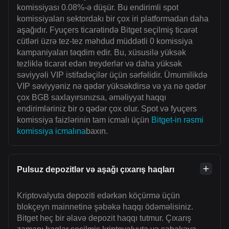
komissiyası 0.08%-ə düşür. Bu endirimli spot
komissiyaları sektordakı bir çox iri platformadan daha
aşağıdır. Fyuçers ticarətində Bitget seçilmiş ticarət
cütləri üzrə tez-tez məhdud müddətli 0 komissiya
kampaniyaları təqdim edir. Bu, xüsusilə yüksək
tezliklə ticarət edən treyderlər və daha yüksək
səviyyəli VIP istifadəçilər üçün sərfəlidir. Ümumilikdə
VIP səviyyəniz nə qədər yüksəkdirsə və ya nə qədər
çox BGB saxlayırsınızsa, əməliyyat haqqı
endirimləriniz bir o qədər çox olur. Spot və fyuçers
komissiya faizlərinin tam icmalı üçün
Bitget-in rəsmi
komissiya icmalına
baxın.
Pulsuz depozitlər və aşağı çıxarış haqları
Kriptovalyuta depoziti edərkən köçürmə üçün
blokçeyn mainnetinə şəbəkə haqqı ödəməlisiniz.
Bitget heç bir əlavə depozit haqqı tutmur. Çıxarış