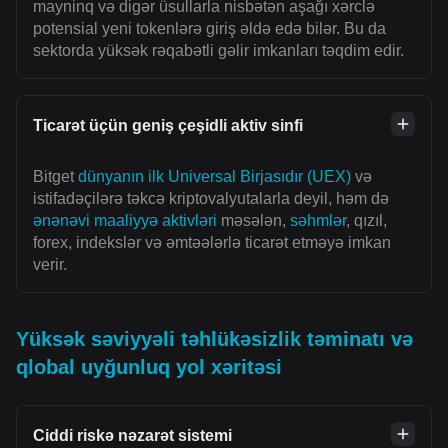
mayninq və digər üsullarla nisbətən aşağı xərclə
potensial yeni tokenlərə giriş əldə edə bilər. Bu da
sektorda yüksək rəqabətli gəlir imkanları təqdim edir.
Ticarət üçün geniş çeşidli aktiv sinfi
Bitget
dünyanın ilk Universal Birjasıdır (UEX)
və
istifadəçilərə təkcə kriptovalyutalarla deyil, həm də
ənənəvi maaliyyə aktivləri
məsələn,
səhmlər
, qızıl,
forex, indekslər və əmtəələrlə ticarət etməyə imkan
verir.
Yüksək səviyyəli təhlükəsizlik təminatı və
qlobal uyğunluq yol xəritəsi
Ciddi riskə nəzarət sistemi