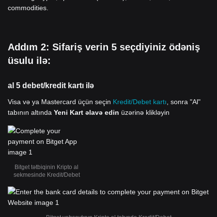
commodities.
Addım 2: Sifariş verin 5 seçdiyiniz ödəniş
üsulu ilə:
al 5 debet/kredit kartı ilə
Visa və ya Mastercard üçün seçin
Kredit/Debet kartı
, sonra "Al"
tabının altında
Yeni Kart əlavə edin
üzərinə klikləyin
Bitget tətbiqinin Kripto al
sekmesinde Kredit/Debet