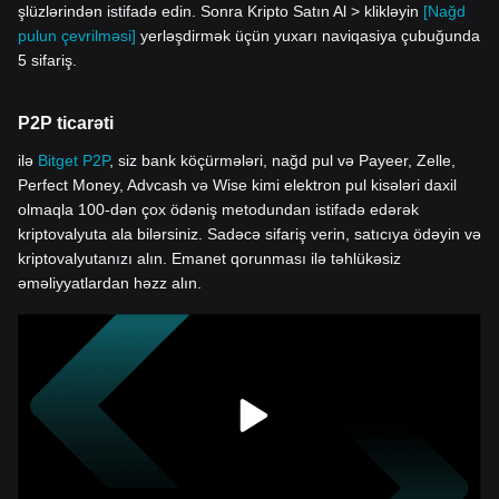
şlüzlərindən istifadə edin. Sonra Kripto Satın Al > klikləyin
[Nağd
pulun çevrilməsi]
yerləşdirmək üçün yuxarı naviqasiya çubuğunda
5 sifariş.
P2P ticarəti
ilə
Bitget P2P
, siz bank köçürmələri, nağd pul və Payeer, Zelle,
Perfect Money, Advcash və Wise kimi elektron pul kisələri daxil
olmaqla 100-dən çox ödəniş metodundan istifadə edərək
kriptovalyuta ala bilərsiniz. Sadəcə sifariş verin, satıcıya ödəyin və
kriptovalyutanızı alın. Emanet qorunması ilə təhlükəsiz
əməliyyatlardan həzz alın.