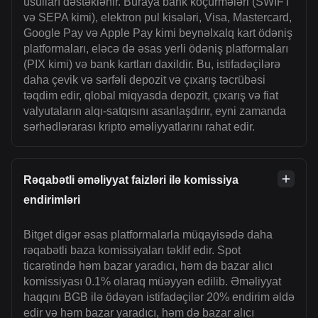
üsulları dəstəklənir. Buraya bank köçürmələri (SWIFT
və SEPA kimi), elektron pul kisələri, Visa, Mastercard,
Google Pay və Apple Pay kimi beynəlxalq kart ödəniş
platformaları, eləcə də əsas yerli ödəniş platformaları
(PIX kimi) və bank kartları daxildir. Bu, istifadəçilərə
daha çevik və sərfəli depozit və çıxarış təcrübəsi
təqdim edir, qlobal miqyasda depozit, çıxarış və fiat
valyutaların alqı-satqısını asanlaşdırır, eyni zamanda
sərhədlərarası kripto əməliyyatlarını rahat edir.
Rəqabətli əməliyyat faizləri ilə komissiya
endirimləri
Bitget digər əsas platformalarla müqayisədə daha
rəqabətli baza komissiyaları təklif edir. Spot
ticarətində həm bazar yaradıcı, həm də bazar alıcı
komissiyası 0.1% olaraq müəyyən edilib. Əməliyyat
haqqını BGB ilə ödəyən istifadəçilər 20% endirim əldə
edir və həm bazar yaradıcı, həm də bazar alıcı