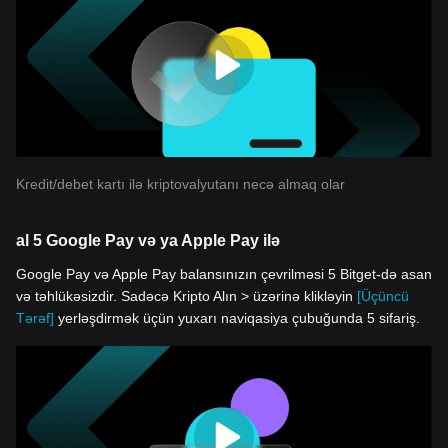
Kredit/debet kartı ilə kriptovalyutanı necə almaq olar
al 5 Google Pay və ya Apple Pay ilə
Google Pay və Apple Pay balansınızın çevrilməsi 5 Bitget-də asan
və təhlükəsizdir. Sadəcə Kripto Alın > üzərinə klikləyin
[Üçüncü
Tərəf]
yerləşdirmək üçün yuxarı naviqasiya çubuğunda 5 sifariş.