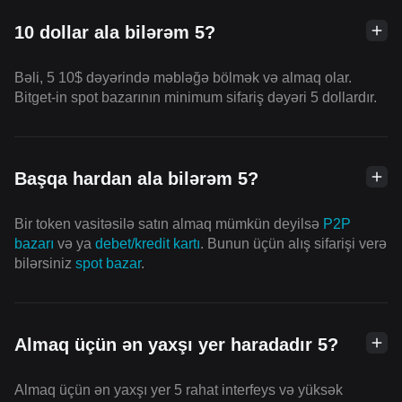
10 dollar ala bilərəm 5?
Bəli, 5 10$ dəyərində məbləğə bölmək və almaq olar.
Bitget-in spot bazarının minimum sifariş dəyəri 5 dollardır.
Başqa hardan ala bilərəm 5?
Bir token vasitəsilə satın almaq mümkün deyilsə
P2P
bazarı
və ya
debet/kredit kartı
. Bunun üçün alış sifarişi verə
bilərsiniz
spot bazar
.
Almaq üçün ən yaxşı yer haradadır 5?
Almaq üçün ən yaxşı yer 5 rahat interfeys və yüksək