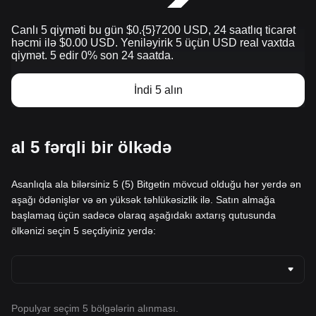
Canlı 5 qiyməti bu gün $0.{​5}7200 USD, 24 saatlıq ticarət
həcmi ilə $0.00 USD. Yeniləyirik 5 üçün USD real vaxtda
qiymət. 5 edir 0% son 24 saatda.
İndi 5 alın
al 5 fərqli bir ölkədə
Asanlıqla ala bilərsiniz 5 (5) Bitgetin mövcud olduğu hər yerdə ən
aşağı ödənişlər və ən yüksək təhlükəsizlik ilə. Satın almağa
başlamaq üçün sadəcə olaraq aşağıdakı axtarış qutusunda
ölkənizi seçin 5 seçdiyiniz yerdə:
Populyar seçim 5 bölgələrin alınması.