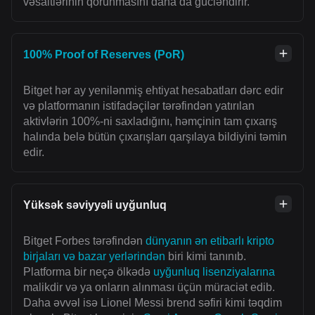
vəsaitlərinin qorunmasını daha da gücləndirir.
100% Proof of Reserves (PoR)
Bitget hər ay yenilənmiş ehtiyat hesabatları dərc edir
və platformanın istifadəçilər tərəfindən yatırılan
aktivlərin 100%-ni saxladığını, həmçinin tam çıxarış
halında belə bütün çıxarışları qarşılaya bildiyini təmin
edir.
Yüksək səviyyəli uyğunluq
Bitget Forbes tərəfindən
dünyanın ən etibarlı kripto
birjaları və bazar yerlərindən
biri kimi tanınıb.
Platforma bir neçə ölkədə
uyğunluq lisenziyalarına
malikdir və ya onların alınması üçün müraciət edib.
Daha əvvəl isə Lionel Messi brend səfiri kimi təqdim