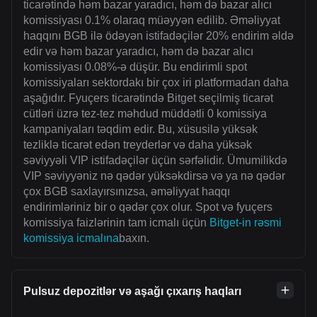
ticarətində həm bazar yaradıcı, həm də bazar alıcı
komissiyası 0.1% olaraq müəyyən edilib. Əməliyyat
haqqını BGB ilə ödəyən istifadəçilər 20% endirim əldə
edir və həm bazar yaradıcı, həm də bazar alıcı
komissiyası 0.08%-ə düşür. Bu endirimli spot
komissiyaları sektordakı bir çox iri platformadan daha
aşağıdır. Fyuçers ticarətində Bitget seçilmiş ticarət
cütləri üzrə tez-tez məhdud müddətli 0 komissiya
kampaniyaları təqdim edir. Bu, xüsusilə yüksək
tezliklə ticarət edən treyderlər və daha yüksək
səviyyəli VIP istifadəçilər üçün sərfəlidir. Ümumilikdə
VIP səviyyəniz nə qədər yüksəkdirsə və ya nə qədər
çox BGB saxlayırsınızsa, əməliyyat haqqı
endirimləriniz bir o qədər çox olur. Spot və fyuçers
komissiya faizlərinin tam icmalı üçün
Bitget-in rəsmi
komissiya icmalına
baxın.
Pulsuz depozitlər və aşağı çıxarış haqları