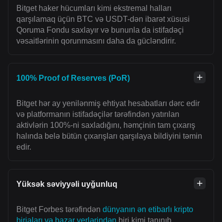
Bitget haker hücumları kimi ekstremal halları
qarşılamaq üçün BTC və USDT-dən ibarət xüsusi
Qoruma Fondu saxlayır və bununla da istifadəçi
vəsaitlərinin qorunmasını daha da gücləndirir.
100% Proof of Reserves (PoR)
Bitget hər ay yenilənmiş ehtiyat hesabatları dərc edir
və platformanın istifadəçilər tərəfindən yatırılan
aktivlərin 100%-ni saxladığını, həmçinin tam çıxarış
halında belə bütün çıxarışları qarşılaya bildiyini təmin
edir.
Yüksək səviyyəli uyğunluq
Bitget Forbes tərəfindən
dünyanın ən etibarlı kripto
birjaları və bazar yerlərindən
biri kimi tanınıb.