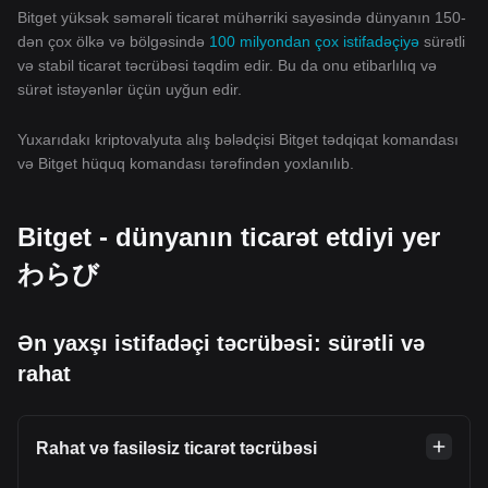
Bitget yüksək səmərəli ticarət mühərriki sayəsində dünyanın 150-
dən çox ölkə və bölgəsində
100 milyondan çox istifadəçiyə
sürətli
və stabil ticarət təcrübəsi təqdim edir. Bu da onu etibarlılıq və
sürət istəyənlər üçün uyğun edir.
Yuxarıdakı kriptovalyuta alış bələdçisi Bitget tədqiqat komandası
və Bitget hüquq komandası tərəfindən yoxlanılıb.
Bitget - dünyanın ticarət etdiyi yer
わらび
Ən yaxşı istifadəçi təcrübəsi: sürətli və
rahat
Rahat və fasiləsiz ticarət təcrübəsi