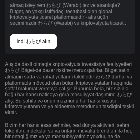
almaq istəyirəm わらび (Warabi) tez və asanlıqla?
Bitget, ən yaxşı istifadəçi təcrübəsi olan qlobal
kriptovalyuta ticarət platformasıdır - alış üçün
seçiminizdir わらび (Warabi) və kriptovalyuta ticarəti.
İndi わらび alın
Alış da daxil olmaqla kriptovalyuta investisiya fəaliyyətləri
わらび Bitget-də bazar riskinə məruz qalırlar. Bitget satın
almağın sadə və rahat yollarını təklif edir わらび dərhal və
platformada mövcud olan bütün kriptovalyutalar haqqında
şəffaf məlumat verməyə çalışır. Bununla belə, biz sizinlə
bağlı hər hansı nəticəyə görə məsuliyyət daşımırıq わらび
alış. Bu səhifə və onun məzmunu hər hansı xüsusi
kriptovalyutanın və ya əldəetmə metodunun təsdiqini təşkil
etmir.
Bizim hər hansı əsas səhmlər, real dünya aktivləri, səhm
tokenləri, indekslər və ya onların müvafiq brendləri ilə heç
bir ortaqlığımız və ya mənsubiyyətimiz yoxdur, nə də