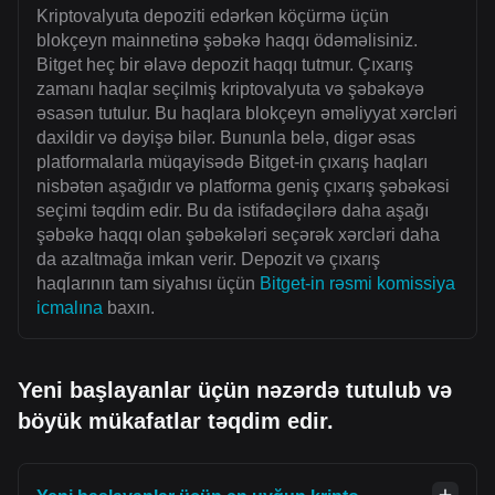
Kriptovalyuta depoziti edərkən köçürmə üçün
blokçeyn mainnetinə şəbəkə haqqı ödəməlisiniz.
Bitget heç bir əlavə depozit haqqı tutmur. Çıxarış
zamanı haqlar seçilmiş kriptovalyuta və şəbəkəyə
əsasən tutulur. Bu haqlara blokçeyn əməliyyat xərcləri
daxildir və dəyişə bilər. Bununla belə, digər əsas
platformalarla müqayisədə Bitget-in çıxarış haqları
nisbətən aşağıdır və platforma geniş çıxarış şəbəkəsi
seçimi təqdim edir. Bu da istifadəçilərə daha aşağı
şəbəkə haqqı olan şəbəkələri seçərək xərcləri daha
da azaltmağa imkan verir. Depozit və çıxarış
haqlarının tam siyahısı üçün
Bitget-in rəsmi komissiya
icmalına
baxın.
Yeni başlayanlar üçün nəzərdə tutulub və
böyük mükafatlar təqdim edir.