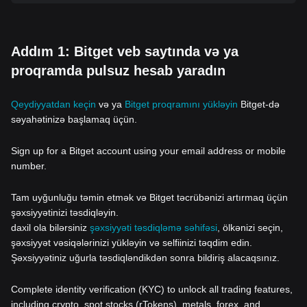
Addım 1: Bitget veb saytında və ya
proqramda pulsuz hesab yaradın
Qeydiyyatdan keçin
və ya
Bitget proqramını yükləyin
Bitget-də
səyahətinizə başlamaq üçün.
Sign up for a Bitget account using your email address or mobile
number.
Tam uyğunluğu təmin etmək və Bitget təcrübənizi artırmaq üçün
şəxsiyyətinizi təsdiqləyin.
daxil ola bilərsiniz
şəxsiyyəti təsdiqləmə səhifəsi
, ölkənizi seçin,
şəxsiyyət vəsiqələrinizi yükləyin və selfiinizi təqdim edin.
Şəxsiyyətiniz uğurla təsdiqləndikdən sonra bildiriş alacaqsınız.
Complete identity verification (KYC) to unlock all trading features,
including crypto, spot stocks (rTokens), metals, forex, and