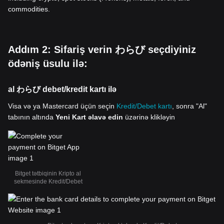
commodities.
Addım 2: Sifariş verin わらび seçdiyiniz
ödəniş üsulu ilə:
al わらび debet/kredit kartı ilə
Visa və ya Mastercard üçün seçin
Kredit/Debet kartı
, sonra "Al"
tabının altında
Yeni Kart əlavə edin
üzərinə klikləyin
Bitget tətbiqinin Kripto al
sekmesinde Kredit/Debet