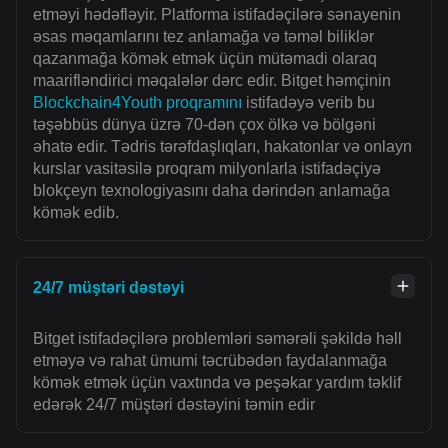
etməyi hədəfləyir. Platforma istifadəçilərə sənayenin
əsas məqamlarını tez anlamağa və təməl biliklər
qazanmağa kömək etmək üçün mütəmadi olaraq
maarifləndirici məqalələr dərc edir. Bitget həmçinin
Blockchain4Youth proqramını
istifadəyə verib bu
təşəbbüs dünya üzrə 70-dən çox ölkə və bölgəni
əhatə edir. Tədris tərəfdaşlıqları, hakatonlar və onlayn
kurslar vasitəsilə proqram milyonlarla istifadəçiyə
blokçeyn texnologiyasını daha dərindən anlamağa
kömək edib.
24/7 müştəri dəstəyi
Bitget istifadəçilərə problemləri səmərəli şəkildə həll
etməyə və rahat ümumi təcrübədən faydalanmağa
kömək etmək üçün vaxtında və peşəkar yardım təklif
edərək 24/7 müştəri dəstəyini təmin edir