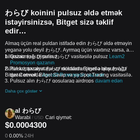
わらび koinini pulsuz əldə etmək
istəyirsinizsə, Bitget sizə təklif
edir…
Almaq üçün real puldan istifadə edin わらび əldə etməyin
yeganə yolu deyil わらび. Ayrmaq üçün vaxtınız varsa, ala
bilərsiniz わらび pulsuz.
Qazanmağı öyrənin わらび vasitəsilə pulsuz
Learn2
Promosyon qazanın
Bütün kriptovalyutalar və mükafatlar çevrilə bilər わらび
Pulsuz qazanın わらび dostlarını Bitget-ə qoşulmağa
Bitget Convert, Bitget Swap və ya Spot Trading vasitəsilə.
dəvət etməklə
Assist2 Promosyon qazanın
Pulsuz alın わらび qoşularaq airdrops
davam edən
problemlər və promosyonlar
Daha çox göstər
al わらび
Warabi
Cari qiymət:
/
USD
$0.0004300
0
0.00%
24H