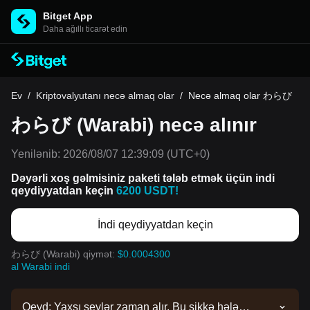
Bitget App
Daha ağıllı ticarət edin
Ev
/
Kriptovalyutanı necə almaq olar
/
Necə almaq olar わらび
わらび (Warabi) necə alınır
Yenilənib:
2026/08/07 12:39:09
(UTC+0)
Dəyərli xoş gəlmisiniz paketi tələb etmək üçün indi
qeydiyyatdan keçin
6200 USDT!
İndi qeydiyyatdan keçin
わらび (Warabi) qiymət:
$0.0004300
al Warabi indi
Qeyd: Yaxşı şeylər zaman alır. Bu sikkə hələ