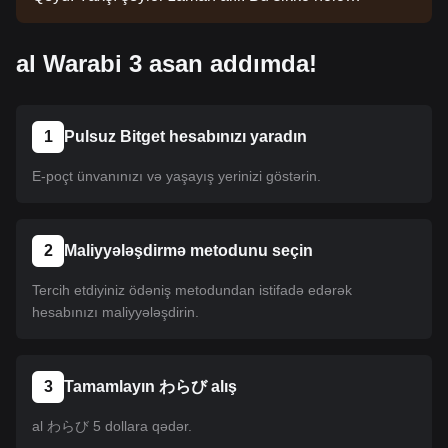
siyahıya salınmayıb. Siyahı yeniləmələri üçün
elanlarımızı izləyin. Bitget-də mövcud olduqdan
al Warabi 3 asan addımda!
sonra onu almaq üçün təlimatımızı izləyə bilərsiniz.
Eyni təlimat Bitget-də sadalanan bütün
kriptovalyutalara aiddir.
1
Pulsuz Bitget hesabınızı yaradın
E-poçt ünvanınızı və yaşayış yerinizi göstərin.
2
Maliyyələşdirmə metodunu seçin
Tercih etdiyiniz ödəniş metodundan istifadə edərək
hesabınızı maliyyələşdirin.
3
Tamamlayın わらび alış
al わらび 5 dollara qədər.