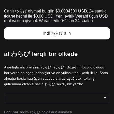
Canlı わらび qiyməti bu gün $0.0004300 USD, 24 saatlıq
ticarət həcmi ilə $0.00 USD. Yeniləyirik Warabi üçün USD
real vaxtda qiymət. Warabi edir 0% son 24 saatda.
İndi わらび alın
al わらび fərqli bir ölkədə
Asanlıqla ala bilərsiniz わらび (わらび) Bitgetin mövcud olduğu
hər yerdə ən aşağı ödənişlər və ən yüksək təhlükəsizlik ilə. Satın
almağa başlamaq üçün sadəcə olaraq aşağıdakı axtarış
qutusunda ölkənizi seçin わらび seçdiyiniz yerdə:
Populyar seçim わらび bölgələrin alınması.