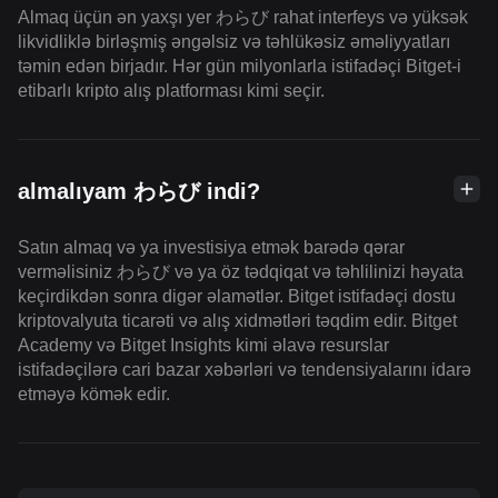
Almaq üçün ən yaxşı yer わらび rahat interfeys və yüksək
likvidliklə birləşmiş əngəlsiz və təhlükəsiz əməliyyatları
təmin edən birjadır. Hər gün milyonlarla istifadəçi Bitget-i
etibarlı kripto alış platforması kimi seçir.
almalıyam わらび indi?
Satın almaq və ya investisiya etmək barədə qərar
verməlisiniz わらび və ya öz tədqiqat və təhlilinizi həyata
keçirdikdən sonra digər əlamətlər. Bitget istifadəçi dostu
kriptovalyuta ticarəti və alış xidmətləri təqdim edir. Bitget
Academy və Bitget Insights kimi əlavə resurslar
istifadəçilərə cari bazar xəbərləri və tendensiyalarını idarə
etməyə kömək edir.