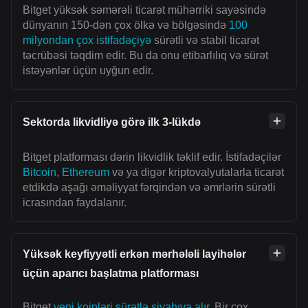
Bitget yüksək səmərəli ticarət mühərriki sayəsində
dünyanın 150-dən çox ölkə və bölgəsində
100
milyondan çox istifadəçiyə
sürətli və stabil ticarət
təcrübəsi təqdim edir. Bu da onu etibarlılıq və sürət
istəyənlər üçün uyğun edir.
Sektorda likvidliyə görə ilk 3-lükdə
Bitget platforması dərin likvidlik təklif edir. İstifadəçilər
Bitcoin
,
Ethereum
və ya digər kriptovalyutalarla ticarət
etdikdə aşağı əməliyyat fərqindən və əmrlərin sürətli
icrasından faydalanır.
Yüksək keyfiyyətli erkən mərhələli layihələr
üçün aparıcı başlatma platforması
Bitget
yeni koinləri sürətlə siyahıya alır
. Bir çox