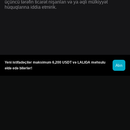
üçüncü tərəfin ticarət nişanları və ya əqli mülkiyyət
hüquqlarına iddia etmirik.
Yeni istifadəçilər maksimum 6,200 USDT və LALIGA məhsulu
Alın
əldə edə bilərlər!
© 2026 Bitget