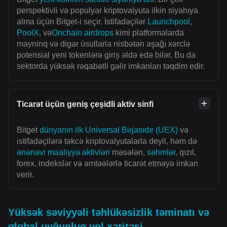
perspektivli və populyar kriptovalyuta ilkin siyahıya
alma üçün Bitget-i seçir. İstifadəçilər
Launchpool
,
PoolX
, və
Onchain airdrops
kimi platformalarda
mayninq və digər üsullarla nisbətən aşağı xərclə
potensial yeni tokenlərə giriş əldə edə bilər. Bu da
sektorda yüksək rəqabətli gəlir imkanları təqdim edir.
Ticarət üçün geniş çeşidli aktiv sinfi
Bitget
dünyanın ilk Universal Birjasıdır (UEX)
və
istifadəçilərə təkcə kriptovalyutalarla deyil, həm də
ənənəvi maaliyyə aktivləri
məsələn,
səhmlər
, qızıl,
forex, indekslər və əmtəələrlə ticarət etməyə imkan
verir.
Yüksək səviyyəli təhlükəsizlik təminatı və
qlobal uyğunluq yol xəritəsi