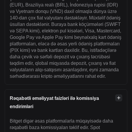
(EUR), Braziliya realı (BRL), İndoneziya rupisi (IDR)
və Vyetnam donqu (VND) daxil olmaqla dünya üzrə
140-dan çox fiat valyutanı dəstəkləyir. Müxtəlif ödəniş
üsulları dəstəklənir. Buraya bank köçürmələri (SWIFT
və SEPA kimi), elektron pul kisələri, Visa, Mastercard,
Google Pay və Apple Pay kimi beynəlxalq kart ödəniş
platformaları, eləcə də əsas yerli ödəniş platformaları
(PIX kimi) və bank kartları daxildir. Bu, istifadəçilərə
daha çevik və sərfəli depozit və çıxarış təcrübəsi
təqdim edir, qlobal miqyasda depozit, çıxarış və fiat
valyutaların alqı-satqısını asanlaşdırır, eyni zamanda
sərhədlərarası kripto əməliyyatlarını rahat edir.
Rəqabətli əməliyyat faizləri ilə komissiya
endirimləri
Bitget digər əsas platformalarla müqayisədə daha
rəqabətli baza komissiyaları təklif edir. Spot