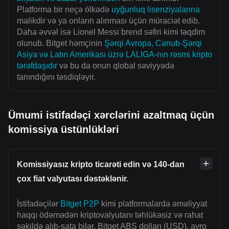
Platforma bir neçə ölkədə
uyğunluq lisenziyalarına
malikdir və ya onların alınması üçün müraciət edib.
Daha əvvəl isə Lionel Messi brend səfiri kimi təqdim
olunub. Bitget həmçinin
Şərqi Avropa, Cənub-Şərqi
Asiya və Latın Amerikası üzrə LALIGA-nın rəsmi kripto
tərəfdaşıdır
və bu da onun qlobal səviyyədə
tanındığını təsdiqləyir.
Ümumi istifadəçi xərclərini azaltmaq üçün
komissiya üstünlükləri
Komissiyasız kripto ticarəti edin və 140-dan
çox fiat valyutası dəstəklənir.
İstifadəçilər
Bitget P2P
kimi platformalarda əməliyyat
haqqı ödəmədən kriptovalyutanı təhlükəsiz və rahat
şəkildə alıb-sata bilər. Bitget ABŞ dolları (USD), avro