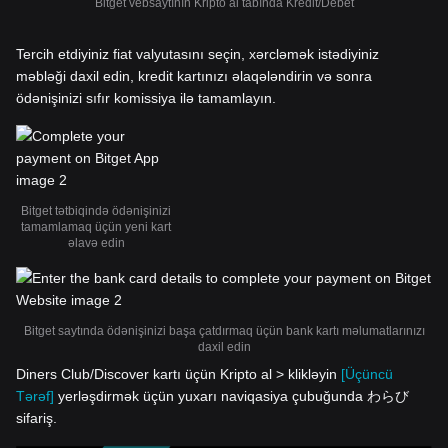
Bitget vebsaytının Kripto al tabında Kredit/Debet
Tercih etdiyiniz fiat valyutasını seçin, xərcləmək istədiyiniz
məbləği daxil edin, kredit kartınızı əlaqələndirin və sonra
ödənişinizi sıfır komissiya ilə tamamlayın.
Bitget tətbiqində ödənişinizi
tamamlamaq üçün yeni kart
əlavə edin
Bitget saytında ödənişinizi başa çatdırmaq üçün bank kartı məlumatlarınızı
daxil edin
Diners Club/Discover kartı üçün Kripto al > klikləyin
[Üçüncü
Tərəf]
yerləşdirmək üçün yuxarı naviqasiya çubuğunda わらび
sifariş.