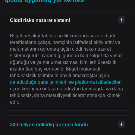
Ciddi riskə nəzarət sistemi
Bitget peşəkar təhlükəsizlik komandası və etibarlı
tərəfdaşlarla çalışır, həmçinin istifadəçi aktivlərini və
məlumatlarını qorumaq üçün ciddi riskə nəzarət
sistemi qurub. Yarandığı gündən bəri Bitget-də vəsait
oğurluğu və ya məlumat sızması kimi təhlükəsizlik
insidentləri baş verməyib. Bitget mütəmadi
təhlükəsizlik təlimlərini daxili əməkdaşlar üçün,
dələduzluğa qarşı təlimləri isə platforma istifadəçiləri
üçün keçirir və onlara dələduzları tanımaqda və daha
təhlükəsiz, daha məsuliyyətli ticarət etməkdə kömək
edir.
300 milyon dollarlıq qoruma fondu