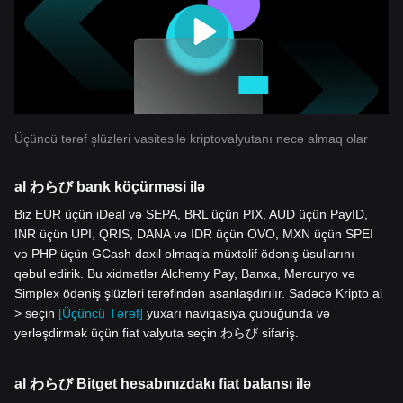
Üçüncü tərəf şlüzləri vasitəsilə kriptovalyutanı necə almaq olar
al わらび bank köçürməsi ilə
Biz EUR üçün iDeal və SEPA, BRL üçün PIX, AUD üçün PayID,
INR üçün UPI, QRIS, DANA və IDR üçün OVO, MXN üçün SPEI
və PHP üçün GCash daxil olmaqla müxtəlif ödəniş üsullarını
qəbul edirik. Bu xidmətlər Alchemy Pay, Banxa, Mercuryo və
Simplex ödəniş şlüzləri tərəfindən asanlaşdırılır. Sadəcə Kripto al
> seçin
[Üçüncü Tərəf]
yuxarı naviqasiya çubuğunda və
yerləşdirmək üçün fiat valyuta seçin わらび sifariş.
al わらび Bitget hesabınızdakı fiat balansı ilə