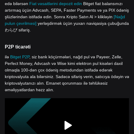
edə bilərsən
Fiat vəsaitlərini depozit edin
Bitget fiat balansınızı
artırmaq üçün Advcash, SEPA, Faster Payments və ya PIX ödəniş
şlüzlərindən istifadə edin. Sonra Kripto Satın Al > klikləyin
[Nağd
pulun çevrilməsi]
yerləşdirmək üçün yuxarı naviqasiya çubuğunda
わらび sifariş.
P2P ticarəti
ilə
Bitget P2P
, siz bank köçürmələri, nağd pul və Payeer, Zelle,
Perfect Money, Advcash və Wise kimi elektron pul kisələri daxil
olmaqla 100-dən çox ödəniş metodundan istifadə edərək
kriptovalyuta ala bilərsiniz. Sadəcə sifariş verin, satıcıya ödəyin və
kriptovalyutanızı alın. Emanet qorunması ilə təhlükəsiz
əməliyyatlardan həzz alın.