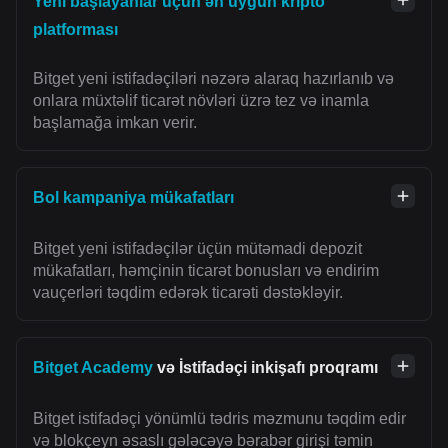
Yeni başlayanlar üçün ən uyğun kripto
platforması
Bitget yeni istifadəçiləri nəzərə alaraq hazırlanıb və
onlara müxtəlif ticarət növləri üzrə tez və inamla
başlamağa imkan verir.
Bol kampaniya mükafatları
Bitget yeni istifadəçilər üçün mütəmadi depozit
mükafatları, həmçinin ticarət bonusları və endirim
vauçerləri təqdim edərək ticarəti dəstəkləyir.
Bitget Academy
və İstifadəçi inkişafı proqramı
Bitget istifadəçi yönümlü tədris məzmunu təqdim edir
və blokçeyn əsaslı gələcəyə bərabər girişi təmin