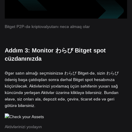
Bitget P2P-də kriptovalyutanı necə almaq olar
Addım 3: Monitor わらび Bitget spot
cüzdanınızda
Əgər satın almağı seçmisinizsə わらび Bitget-də, sizin わらび
ödəniş başa çatdıqdan sonra dərhal Bitget spot hesabınıza
köçürüləcək. Aktivlərinizi yoxlamaq üçün səhifənin yuxarı sağ
küncündə yerləşən Aktivlər üzərinə klikləyə bilərsiniz. Bundan
əlavə, siz onları ala, depozit edə, çevirə, ticarət edə və geri
götürə bilərsiniz.
Aktivlərinizi yoxlayın