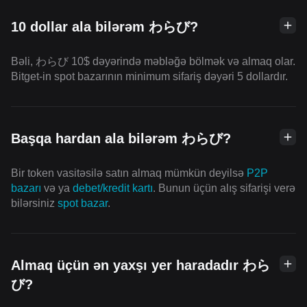
10 dollar ala bilərəm わらび?
Bəli, わらび 10$ dəyərində məbləğə bölmək və almaq olar.
Bitget-in spot bazarının minimum sifariş dəyəri 5 dollardır.
Başqa hardan ala bilərəm わらび?
Bir token vasitəsilə satın almaq mümkün deyilsə
P2P
bazarı
və ya
debet/kredit kartı
. Bunun üçün alış sifarişi verə
bilərsiniz
spot bazar
.
Almaq üçün ən yaxşı yer haradadır わら
び?