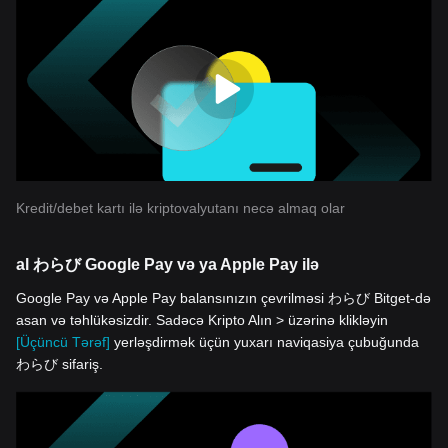
Kredit/debet kartı ilə kriptovalyutanı necə almaq olar
al わらび Google Pay və ya Apple Pay ilə
Google Pay və Apple Pay balansınızın çevrilməsi わらび Bitget-də
asan və təhlükəsizdir. Sadəcə Kripto Alın > üzərinə klikləyin
[Üçüncü Tərəf]
yerləşdirmək üçün yuxarı naviqasiya çubuğunda
わらび sifariş.