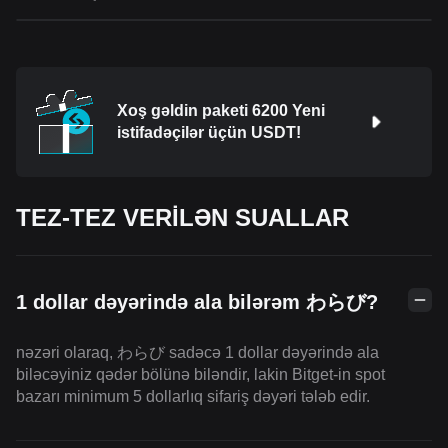
Xoş gəldin paketi 6200 Yeni
istifadəçilər üçün USDT!
TEZ-TEZ VERİLƏN SUALLAR
1 dollar dəyərində ala bilərəm わらび?
nəzəri olaraq, わらび sadəcə 1 dollar dəyərində ala
biləcəyiniz qədər bölünə biləndir, lakin Bitget-in spot
bazarı minimum 5 dollarlıq sifariş dəyəri tələb edir.