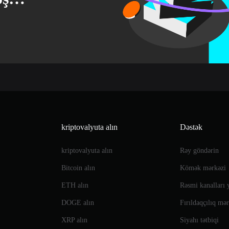
kriptovalyuta alın
Dəstək
kriptovalyuta alın
Rəy göndərin
Bitcoin alın
Kömək mərkəzi
ETH alın
Rəsmi kanalları 
DOGE alın
Fırıldaqçılıq mə
XRP alın
Siyahı tətbiqi