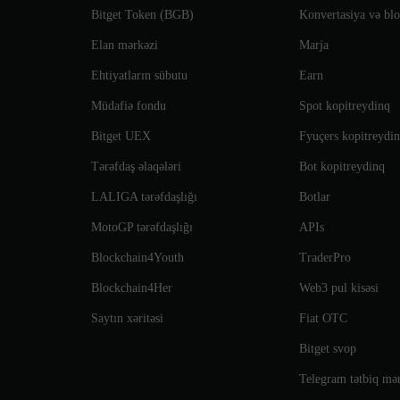
Bitget Token (BGB)
Konvertasiya və blok
Elan mərkəzi
Marja
Ehtiyatların sübutu
Earn
Müdafiə fondu
Spot kopitreydinq
Bitget UEX
Fyuçers kopitreydi
Tərəfdaş əlaqələri
Bot kopitreydinq
LALIGA tərəfdaşlığı
Botlar
MotoGP tərəfdaşlığı
APIs
Blockchain4Youth
TraderPro
Blockchain4Her
Web3 pul kisəsi
Saytın xəritəsi
Fiat OTC
Bitget svop
Telegram tətbiq mə