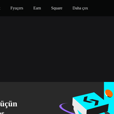
t
Fyuçers
Earn
Square
Daha çox
i üçün
oş