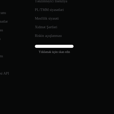
Tənzimləyici lisenziya
PL/TMM siyasətləri
qramı
Məxfilik siyasəti
mətlər
Xidmət Şərtləri
ası
Riskin açıqlanması
n
Yükləmək üçün skan edin
amı
si API