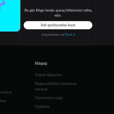
Bu gün Bitget hesabı açaraq biliklərinizi tətbiq
edin.
İndi qeydiyyatdan keçin
Artıq hesabınız var?
Daxil ol
Hüquqi
Xidmət Müqaviləsi
Hüquq-mühafizə orqanlarına
müraciət
yoxlayın
Tənzimləyici sorğu
rkəzi
Uyğunluq