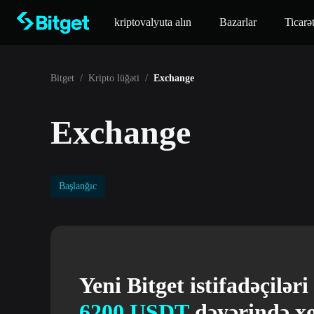
kriptovalyuta alın
Bazarlar
Ticarə
Bitget
/
Kripto lüğəti
/
Exchange
Exchange
Başlanğıc
Yeni Bitget istifadəçilər
6200 USDT
dəyərində x