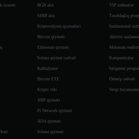
 ticarəti
BGB alın
VIP xidmətlər
SHIB alın
Tərəfdaşlıq pro
Kriptovalyuta qiymətləri
İnstitusional xid
Bitcoin qiyməti
Aktivin saxlanm
nq
Ethereum qiyməti
Məlumatı endiri
Solana qiymət cədvəli
Kampaniyalar
Kalkulyator
İstiqamət proqr
Bitcoin ETF
Ödəniş cədvəli
Kripto viki
Vergi bəyannamə
XRP qiyməti
Pi Network qiyməti
ADA qiyməti
rkəzi
Solana qiyməti