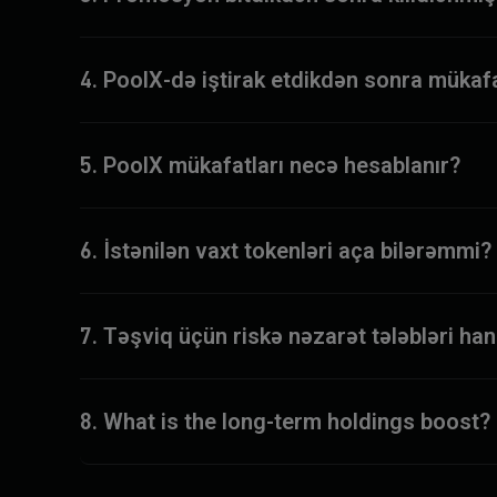
4. PoolX-də iştirak etdikdən sonra mükafa
5. PoolX mükafatları necə hesablanır?
6. İstənilən vaxt tokenləri aça bilərəmmi?
7. Təşviq üçün riskə nəzarət tələbləri han
8. What is the long-term holdings boost?