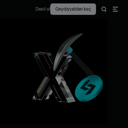
Daxil ol
Qeydiyyatdan keç