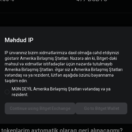
Məhdud IP
IP ünvanınız bizim xidmətlərimizə daxil olmağa cəhd etdiyinizi
göstərir Amerika Birləşmiş Ştatları. Nəzərə alın ki, Bitget-dəki
məhsul və xidmətlər istifadəçilər üçün nəzərdə tutulmayıb
Amerika Birləşmiş Ştatları. Əgər siz a Amerika Birləşmiş Ştatları
vətəndaş və ya rezident, lütfən aşağıda özünü bəyannamə
təqdim edin.
MƏN DEYİL Amerika Birləşmiş Ştatları vətəndaş və ya
rezident.
alikdir?
Continue using Bitget Exchange
Go to Bitget Wallet
 tokenlərim avtomatik olaraq geri alınacaqmı?