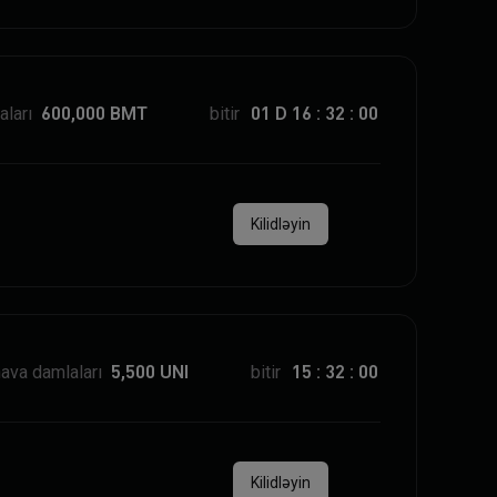
ları
600,000
BMT
bitir
01
D
16
:
32
:
00
Kilidləyin
ava damlaları
5,500
UNI
bitir
15
:
32
:
00
Kilidləyin