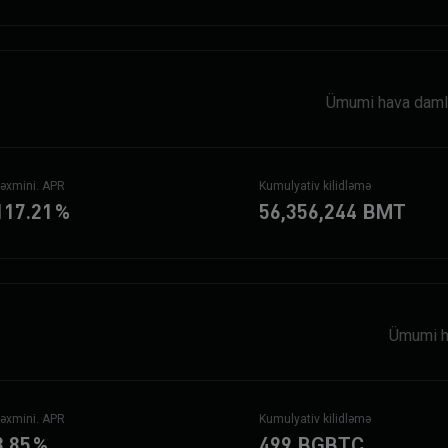
Ümumi hava damla
əxmini. APR
Kumulyativ kilidləmə
117.21
%
56,356,244
BMT
Ümumi h
əxmini. APR
Kumulyativ kilidləmə
3.85
%
499
BGBTC