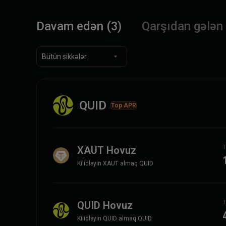
Davam edən (3)
Qarşıdan gələn 
Bütün sikkələr
QUID
Top APR
T
XAUT Hovuz
Kilidləyin XAUT almaq QUID
T
QUID Hovuz
Kilidləyin QUID almaq QUID