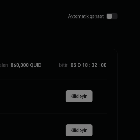
Avtomatik qənaət
ları
860,000
QUID
bitir
05
D
18
:
32
:
00
Kilidləyin
Kilidləyin