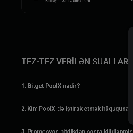
Kilidləyin BGBTC almaq UNI
TEZ-TEZ VERİLƏN SUALLAR
1. Bitget PoolX nədir?
2. Kim PoolX-də iştirak etmək hüququna m
3. Promosyon bitdikdən sonra kilidlənmiş