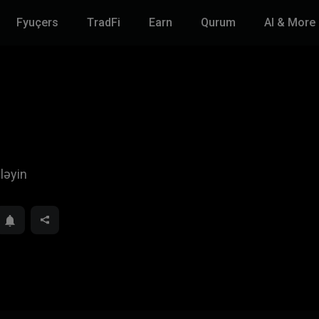
Fyuçers
TradFi
Earn
Qurum
AI & More
dləyin