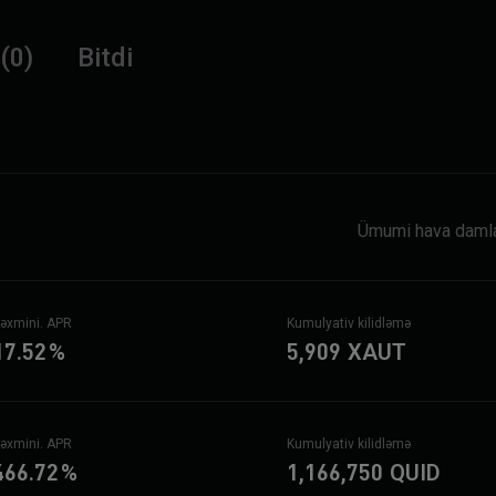
(0)
Bitdi
Ümumi hava damla
əxmini. APR
Kumulyativ kilidləmə
17.52
%
5,909
XAUT
əxmini. APR
Kumulyativ kilidləmə
466.72
%
1,166,750
QUID