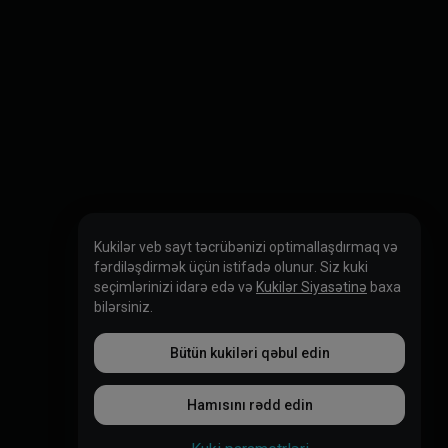
Kukilər veb sayt təcrübənizi optimallaşdırmaq və
fərdiləşdirmək üçün istifadə olunur. Siz kuki
seçimlərinizi idarə edə və
Kukilər Siyasətinə
baxa
bilərsiniz.
Bütün kukiləri qəbul edin
Hamısını rədd edin