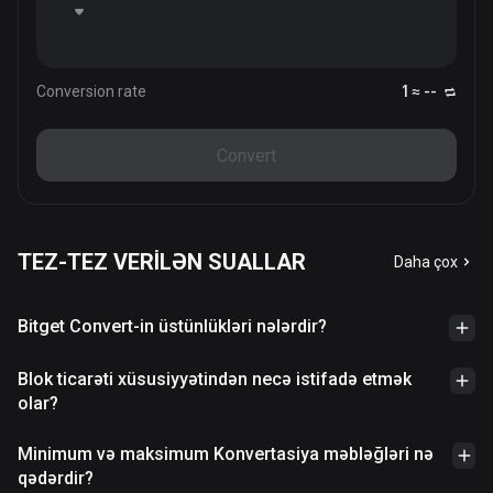
Conversion rate
1 ≈ --
Convert
TEZ-TEZ VERİLƏN SUALLAR
Daha çox
Bitget Convert-in üstünlükləri nələrdir?
Blok ticarəti xüsusiyyətindən necə istifadə etmək
olar?
Minimum və maksimum Konvertasiya məbləğləri nə
qədərdir?