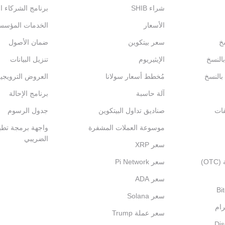
شراء SHIB
برنامج الشركاء ال
الأسعار
الخدمات المؤسس
خ
سعر بيتكوين
ضمان الأصول
بالنسخ
الإيثيريوم
تنزيل البيانات
 بالنسخ
مُخطط أسعار سولانا
العروض الترويجي
آلة حاسبة
برنامج الإحالة
قات
صناديق تداول البيتكوين
جدول الرسوم
موسوعة العملات المشفرة
واجهة برمجة تطبي
الضريبي
سعر XRP
التداول خارج المنصة (OTC)
سعر Pi Network
سعر ADA
سعر Solana
رام
سعر عملة Trump