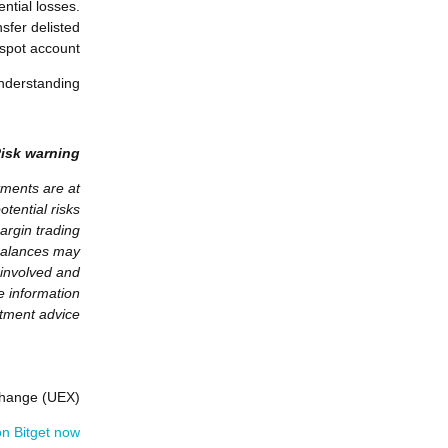
ntial losses.
sfer delisted
spot account.
nderstanding!
isk warning:
tments are at
otential risks
argin trading
 balances may
 involved and
e information
tment advice.
xchange (UEX)
 Bitget now >>>