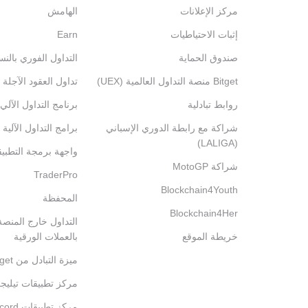
مركز الإعلانات
الهامش
إثبات الاحتياطيات
Earn
صندوق الحماية
التداول الفوري بالنس
Bitget منصة التداول العالمية (UEX)
تداول العقود الآجلة 
روابط تبادلية
برنامج التداول الآلي
شراكة مع رابطة الدوري الإسباني
برامج التداول الآلية
(LALIGA)
واجهة برمجة التطبي
شراكة MotoGP
TraderPro
Blockchain4Youth
المحفظة
Blockchain4Her
خريطة الموقع
بالعملات الورقية
ميزة التبادل من Bitget
مركز تطبيقات تيليج
مركز تطبيقات Discord