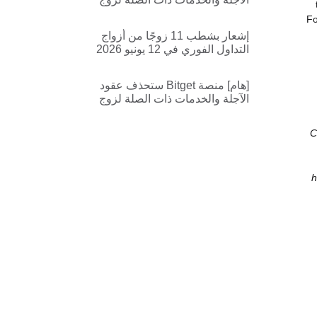
التداول TONUSDT,TONUSDC
Fo
إشعار بشطب 11 زوجًا من أزواج
التداول الفوري في 12 يونيو 2026
[هام] منصة Bitget ستحذف عقود
الآجلة والخدمات ذات الصلة لزوج
التداول AIGENSYNUSDT
C
h