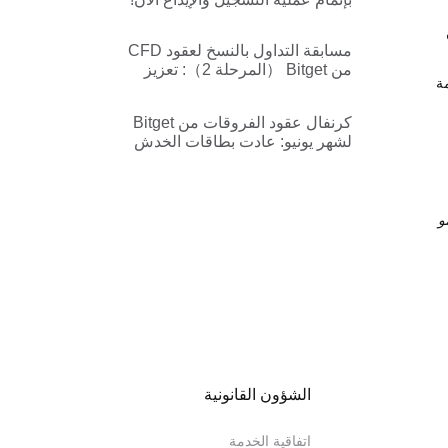
مع جوائز تصل حتى الـ 80$ لكل
مستخدم!
مسابقة التداول بالنسخ لعقود CFD
من Bitget （المرحلة 2）: تعزيز
ة
مجمّع العرض الترويجي الجديد وحماية
من الخسارة للصفقة الأولى
كرنفال عقود الفروقات من Bitget
لشهر يونيو: عادت بطاقات الخدش
لفترة محدودة — اربح حتى 1,000
USDT
و
الشؤون القانونية
اتفاقية الخدمة