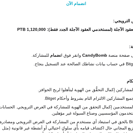
انضمام الآن
 الترويجي:
د الآجلة (لمستخدمي العقود الآجلة الجدد فقط): 1,120,000 PTB
ة:
لى صفحة منصة
CandyBomb
وانقر فوق ا
نضمام
للمشاركة.
Bitg
في حساب بيانات نشاطك الصالحة عند التسجيل بنجاح.
كام
.
Bitget
لمستخدمين إكمال التحقق من الهوية للمشاركة في العرض الترويجي. الحسابات
تخدمون المؤسسيين وصناع السيولة غير مؤهلين.
Bi
بالحق في استبعاد أي مستخدمٍ من المشاركة في العرض الترويجي ومصادرة
يع المجاني حال اكتشاف قيامه بأي سلوكٍ احتيالي أو أنشطة غير قانونية (مثل