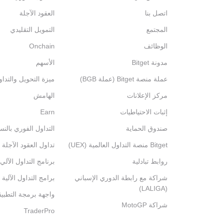
اتصل بنا
العقود الآجلة
المجتمع
التمويل التقليدي
الوظائف
Onchain
مدونة Bitget
الأسهم
عملة منصة Bitget (عملة BGB)
ميزة التحويل والتدا
مركز الإعلانات
الهامش
إثبات الاحتياطيات
Earn
صندوق الحماية
التداول الفوري بالنس
Bitget منصة التداول العالمية (UEX)
تداول العقود الآجلة 
روابط تبادلية
برنامج التداول الآلي
شراكة مع رابطة الدوري الإسباني
برامج التداول الآلية
(LALIGA)
واجهة برمجة التطبي
شراكة MotoGP
TraderPro