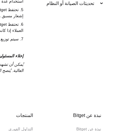
استخدام عدة حس
تحديثات الصيانة أو النظام
5. تحتفظ
tget
إشعار مسبق وف
6. تحتفظ
tget
العملاء إذا كا
7. سيتم توزيع الحوافز تلقائيًا في غضون 1-3 أيام عمل بعد انتهاء العرض الترويجي.
إخلاء المسئولي
يُمكن أن تشهد
العالية. يُنصح
نبذة عن Bitget
المنتجات
نبذة عن Bitget
التداول الفوري