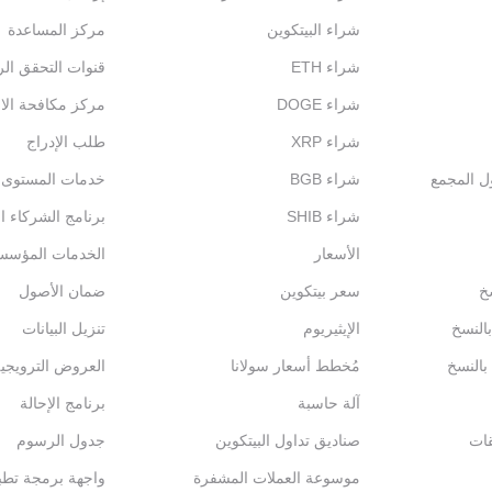
شراء البيتكوين
مركز المساعدة
شراء ETH
قنوات التحقق ال
شراء DOGE
مركز مكافحة الاح
شراء XRP
طلب الإدراج
ول المجمع
شراء BGB
خدمات المستوى الم
شراء SHIB
برنامج الشركاء ال
الأسعار
الخدمات المؤسس
خ
سعر بيتكوين
ضمان الأصول
بالنسخ
الإيثيريوم
تنزيل البيانات
 بالنسخ
مُخطط أسعار سولانا
العروض الترويجي
آلة حاسبة
برنامج الإحالة
قات
صناديق تداول البيتكوين
جدول الرسوم
موسوعة العملات المشفرة
واجهة برمجة تطبي