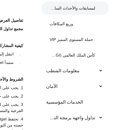
لمسابقات والأحداث السابقة
تفاصيل العرض
وزيع المكافآت
مجمع تداول العقو
حملة المستوى المميز VIP
كيفية المشارك
1.
انتقل إ
كأس الملك العالمي (KCGI)
2.
ستبدأ
et
معلومات الشطب
الشروط والأح
الأمان
1. يجب على المشاركين إكمال التحقُّق من الهوية ليتأهلوا لربح الحوافز.
2. يجب على جميع المشاركين الالتزام التام بشروط وأحكام
الخدمات المؤسسية
3. يجب على ا
الفرعية والمس
تداول واجهة برمجة التطبيق
4. تحتفظ
tget
حصته من التوز