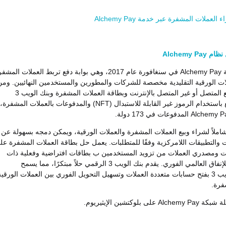
العملات المشفرة عبر خدمة Alchemy Pay
Alchemy P
تأسست شركة Alchemy Pay في سنغافورة عام 2017، وهي بوابة دفع تربط العملات المش
ات الورقية التقليدية مخصصة للشركات والمطورين والمستخدمين النهائيين. ومن
خلال حل الرفع المتصل أو غير المتصل بالإنترنت وبطاقة العملات المشفرة وبنك الويب 3
الرقمي والدفع باستخدام الرموز غير القابلة للاستبدال (NFT) والمدفوعات بالعملات المشفرة،
 شاملاً لشراء وبيع العملات المشفرة والعملات الورقية، ويمكن دمجه بسهولة عن
والتطبيقات اللامركزية وفقًا للمتطلبات. يعمل حل بطاقة العملات المشفرة عل
ت ومصدري العملات من تزويد المستخدمين ب بطاقات افتراضية وفعلية ذات
علامة تجارية للإنفاق العالمي الفوري. يقدم بنك الويب 3 الرقمي حلاً مبتكرًا، مما يسمح
لمؤسسات الويب 3 بفتح حسابات متعددة العملات وتسهيل التحويل الفوري بين العملات الورقية
فرة.