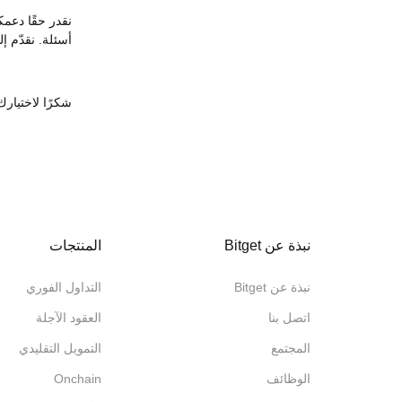
أسئلة. نقدّم إليكم تج
شكرًا لاختيارك itget
نبذة عن Bitget
المنتجات
نبذة عن Bitget
التداول الفوري
اتصل بنا
العقود الآجلة
المجتمع
التمويل التقليدي
الوظائف
Onchain