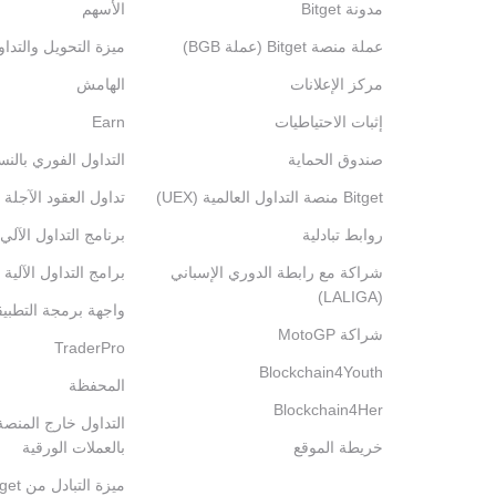
مدونة Bitget
الأسهم
عملة منصة Bitget (عملة BGB)
ميزة التحويل والتدا
مركز الإعلانات
الهامش
إثبات الاحتياطيات
Earn
صندوق الحماية
التداول الفوري بالنس
Bitget منصة التداول العالمية (UEX)
تداول العقود الآجلة 
روابط تبادلية
برنامج التداول الآلي
شراكة مع رابطة الدوري الإسباني
برامج التداول الآلية
(LALIGA)
واجهة برمجة التطبي
شراكة MotoGP
TraderPro
Blockchain4Youth
المحفظة
Blockchain4Her
خريطة الموقع
بالعملات الورقية
ميزة التبادل من Bitget