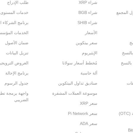
شراء XRP
طلب الإدراج
ول المجمع
شراء BGB
خدمات المستوى الم
شراء SHIB
برنامج الشركاء ال
الأسعار
الخدمات المؤسس
خ
سعر بيتكوين
ضمان الأصول
بالنسخ
الإيثيريوم
تنزيل البيانات
 بالنسخ
مُخطط أسعار سولانا
العروض الترويجي
آلة حاسبة
برنامج الإحالة
قات
صناديق تداول البيتكوين
جدول الرسوم
موسوعة العملات المشفرة
واجهة برمجة تطبي
الضريبي
سعر XRP
التداول خارج المنصة (OTC)
سعر Pi Network
سعر ADA