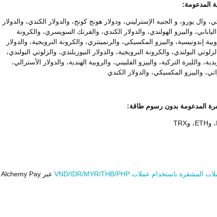
ة المدعومة:
ي، وال يورو، و الجنيه الإسترليني، ودولار هونج كونج، والدولار الكندي، والدولار
الياباني، والبيزو الهولندي، والدولار الكندي، والفرنك السويسري، والكرونة
وبية إندونيسية، والبيزو المكسيكي، والرنمينتري، والكرونة النرويجية، والدولار
لزلوتي البولندي، والكرونة النرويجية، والدولار النيوزيلندي، والزلوتي البولندي،
ية، والليرة التركية، والبيزو الفلبيني، والروبية الهندية، والدولار الأسترالي،
اتي، والبيزو المكسيكي، والدولار الكندي
رة المدعومة بدون رسوم طاقة:
 المشفرة باستخدام عملات VND/IDR/MYR/THB/PHP
عبر Alchemy Pay