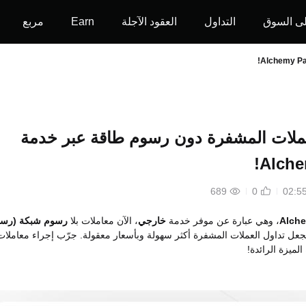
ى السوق
التداول
العقود الآجلة
Earn
مربع
عملات المشفرة دون رسوم طاقة عبر خدمة
Alche
689
0
Alch
، وهي عبارة عن موفر خدمة
خارجي
، الآن معاملات بلا
رسوم شبكة (رس
يجعل تداول العملات المشفرة أكثر سهولة وبأسعار معقولة. جرّب إجراء معاملات
ميزة الرائدة!