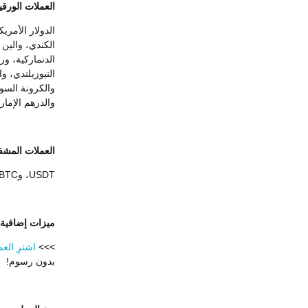
العملات الورقي
الدولار الأمريك
الكندي، والين 
الدنماركية، ور
النيوزيلندي، وا
والكرونة السويد
والدرهم الإمار
العملات المشف
USDT، وBTC، وETH، وTRX
ميزات إضافية
>>>
اشترِ العملات
بدون رسوم!