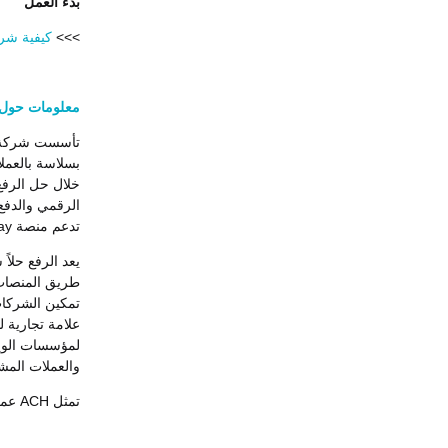
بدء العمل
>>>
كيفية شراء 
معلومات حول نظام ay
بسلاسة بالعمل
تدعم منصة Alchemy Pay المدفوعات في 173 دولة.
يعد الرفع حلاً
طريق المنصات 
تمكين الشركا
والعملات المش
تمثل ACH عملة شبكة Alchemy Pay على بلوكتشين الإيثيريوم.