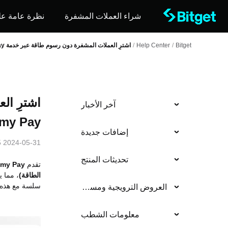
شراء العملات المشفرة
نظرة عامة عل
Bitget
/
Help Center
/
اشترِ العملات المشفرة دون رسوم طاقة عبر خدمة Alchemy Pay!
اشترِ ال
آخر الأخبار
my Pay!
إضافات جديدة
2024-05-31 02:55
تحديثات المنتج
تقدم
emy Pay
الطاقة)
، مما 
سلسة مع هذه ال
العروض الترويجية ومسابقات التداول
معلومات الشطب