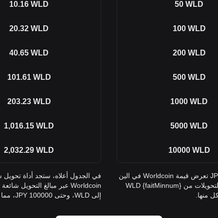
10.16
WLD
50
WLD
20.32
WLD
100
WLD
40.65
WLD
200
WLD
101.61
WLD
500
WLD
203.23
WLD
1000
WLD
1,016.15
WLD
5000
WLD
2,032.29
WLD
10000
WLD
في الجدول أعلاه، ستجد أداة تحويل شاملة من WLD إلى JPY تعرض قيمة Worldcoin في الين
الياباني عبر مبالغ التحويل شائعة الاستخدام. تغطي القائمة التحويلات من {faitMinnum} WLD
إلى WLD، وحتى 100000 JPY، مما يوفر رؤية واضحة لقيم كل منها.