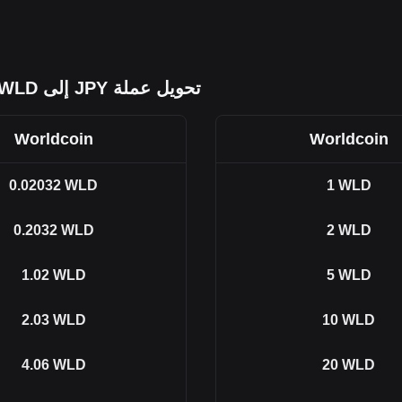
تحويل عملة JPY إلى WLD
Worldcoin
Worldcoin
0.02032
WLD
1
WLD
0.2032
WLD
2
WLD
1.02
WLD
5
WLD
2.03
WLD
10
WLD
4.06
WLD
20
WLD