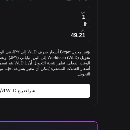
من
إلى
يوّفر محول get
تحويل oin (WLD
أسعار العملات المشفرة يُمكن أن تتغير بسرعة، فإننا ن
التحويل.
شراء/ بيع WLD الآن