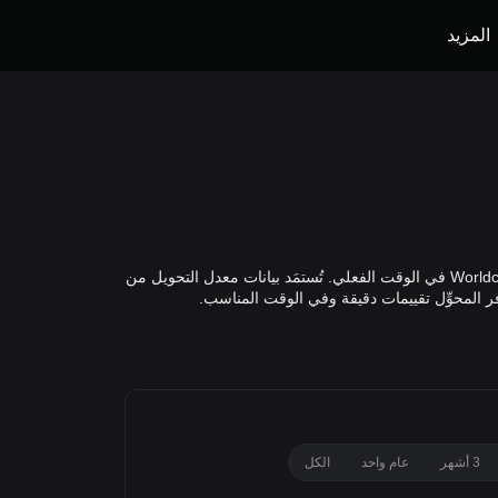
المزيد
يتيح لك محوِّل WLD إلى JPY من Bitget احتساب القيمة الدقيقة لـ Worldcoin بعملة الين الياباني استنادًا إلى مؤشر الأسعار العالمي لـ Worldcoin في الوقت الفعلي. تُستمَد بيانات معدل التحويل من
3 أشهر
عام واحد
الكل