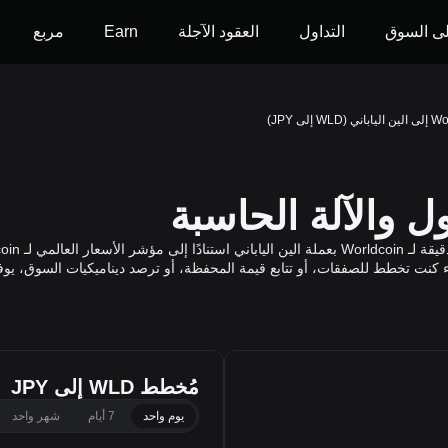
ى السوق
التداول
العقود الآجلة
Earn
مربع
WLD إلى JPY)
مُخطط WLD إلى JPY
يوم واحد
7 أيام
شهر واحد