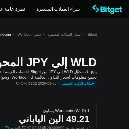
شراء العملات المشفرة
نظرة عامة عل
Bitget
>
أسعار العملات المشفرة
>
سعر Worldcoin
>
Worldcoin إلى الين الياباني (
WLD إلى JPY المحول والآلة الحاسبة
تجميع معلومات أسعار التداول العالمية لـ Worldcoin. وسواء كنت تخطط للصفقات، أو تتابع قيمة المحفظة، أو ترصد ديناميكيات السوق، يوفر المحوِّل تقييمات دقيقة وفي الوقت المناسب.
بيانات الوقت الحقيقي
·
2026-08-06 03:52 UTC+0
1 Worldcoin (WLD) يساوي
49.21
الين الياباني
آخر تحديث بتاريخ 2023/09/01 02:23:05
(UTC+0)
تحديث