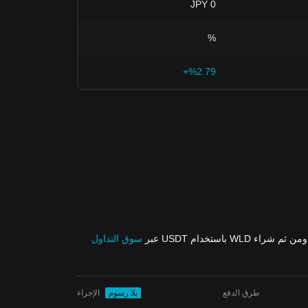
0 JPY
%
%2.79+
ثم شراء WLD باستخدام USDT عبر
سوق التداول
طرق الدفع
بلا رسوم
الإجراء