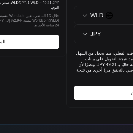
اليوم.
WLD
24 ساعة الأخيرة.
JPY
السع
Bit أسعار صرف WLD إلى JPY في الوقت الفعلي، مما يجعل من السهل
Worldc) إلى الين الياباني (JPY). وتعتمد نتيجة التحويل على بيانات
الوقت الفعلي. تظهر نتيجة التحويل أنّ 1 WLD يتم تقييمه حاليًا بـ 49.21 JPY. ونظرًا لأن
وصي بالتحقق مرةً أخرى من نتيجة