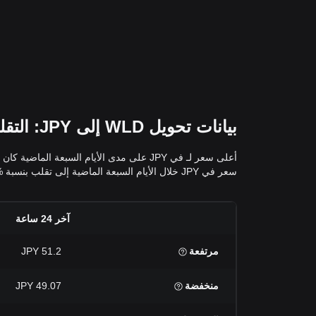
بيانات تحويل WLD إلى JPY: التقلبات وتغيرات الأسعار لـ في JPY
سعر في JPY خلال الأيام السبعة الماضية إلى تقلب بنسبة %. يُمكنك عرض بيانات التقلب الإضافية وأسعار WLD إلى JPY خلال الـ 24 ساعة الماضية و30 يومًا و90 يومًا في الجدول أعلاه.
آخر 24 ساعة
مرتفعة
51.2 JPY
منخفضة
49.07 JPY