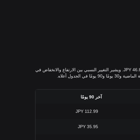
أعلى سعر لـ في JPY على مدى الأيام السبعة الماضية كان 52.16 JPY بينما كان أدنى سعر في JPY على مدى الأيام السبعة الماضية هو 46.89 JPY. ويشير التغيير النسبي بين الارتفاع والانخفاض في
آخر 90 يومًا
112.99 JPY
35.95 JPY