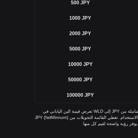
500
JPY
1000
JPY
2000
JPY
5000
JPY
10000
JPY
50000
JPY
100000
JPY
في الجدول أعلاه، ستجد أداة تحويل شاملة من JPY إلى WLD تعرض قيمة الين الياباني في
Worldcoin عبر مبالغ التحويل شائعة الاستخدام. تغطي القائمة التحويلات من {faitMinnum} JPY