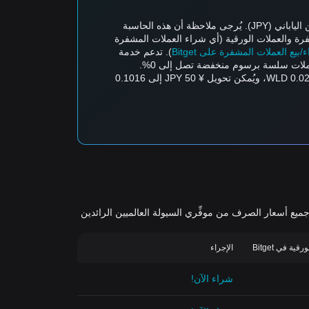
تدعم حاسبة أسعار العملات المشفرة من Bitget التحويل في الوقت الفعلي بين أزواج العملات، مثل تحويل Worldcoin (WLD) إلى الين الياباني (JPY). يُرجى ملاحظة أن هذه الحاسبة
رة والعملات الورقية (أي شراء العملات المشفرة
ع العملات المشفرة على Bitget
). تدعم خدمة
تُقدر قيمة WLD واحدة حاليًا بـ 49.21 JPY، مما يعني أنّ شراء 5 WLD سيكلف 246.03 JPY. وبالمثل، يُمكن تحويل ¥ 1 JPY إلى 0.02032 WLD، ويُمكن تحويل ¥ 50 JPY إلى 0.1016
اج العملات المشفرة-الورقية الأكثر نشاطًا في التداول والمتاحة على خدمة تداول العملات الورقية من Bitget. تُجمَّع جميع أسعار الصرف من موفِّري السيولة العالميين الرائدين
ة في Bitget
الإجراء
شراء الآن!