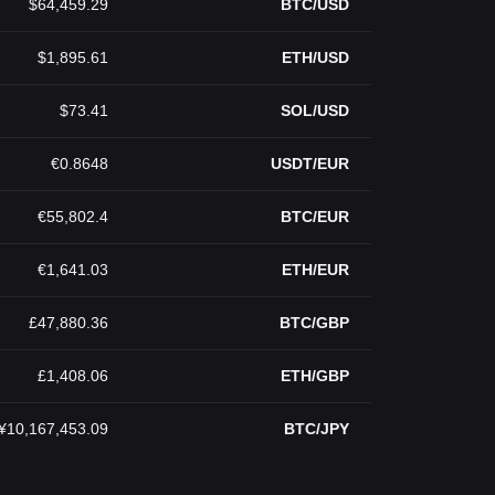
$64,459.29
BTC/USD
$1,895.61
ETH/USD
$73.41
SOL/USD
€0.8648
USDT/EUR
€55,802.4
BTC/EUR
€1,641.03
ETH/EUR
£47,880.36
BTC/GBP
£1,408.06
ETH/GBP
¥10,167,453.09
BTC/JPY