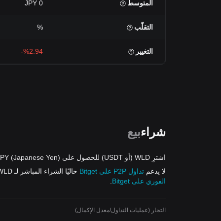
المتوسط
0 JPY
التقلّب
%
التغيير
%2.94-
شراء
بيع
اشترِ WLD (أو USDT) للحصول على JPY (Japanese Yen) من العروض
لا يدعم
تداول P2P على Bitget
حاليًا الشراء المباشر لـ WLD باستخدام JPY. ومع ذلك، يمكنك شراء USDT بـ
الفوري على Bitget
.
التجار (عمليات التداول/معدل الإكمال)