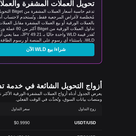
تحويل العملات المشفرة والعملات ا
مُخصَّصة لأغراض المرجعية فقط، وتُستخدم لاحتساب أس
بالعملات الورقية أو بيع العملات المشفرة مقابل العملات ال
تداول العملات الورقية من Bitget أكثر من 80 عملة ورقية، وأكثر من 20 لغة، ومجموعة متنوعة من طرق الدفع المحلية. كما توفر معاملات سلسة برسوم منخفضة تصل إلى 0%.
WLD، باستثناء أي رسومٍ على المنصة أو رسوم الطاقة.
شراء/ بيع WLD الآن
أزواج التحويل الشائعة في خدمة تداول 
ومنصات بيانات السوق، وتُحدَّث في الوقت الفعلي.
زوج التداول
سعر التداول
$0.9990
USDT/USD