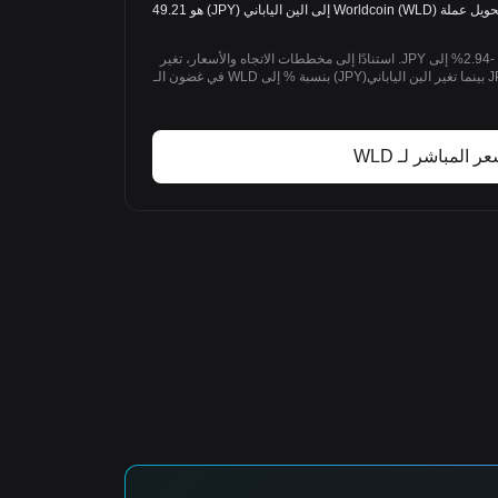
WLD/JPY: 1 WLD = 49.21 JPY. سعر تحويل عملة Worldcoin (WLD) إلى الين الياباني (JPY) هو 49.21
خلال 1D الماضي، تغير Worldcoin بنسبة -2.94% إلى JPY. استنادًا إلى مخططات الاتجاه والأسعار، تغير
Worldcoin(WLD) بنسبة -2.94% إلى JPY بينما تغير الين الياباني(JPY) بنسبة % إلى WLD في غضون الـ
ر المباشر لـ WLD