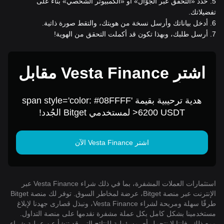
5
.
حدد «التحقق عبر الجوّال» أو «الكمبيوتر الشخصي» بناءً على
تفضيلاتك.
6
.
أدخل بياناتك وأرسل نسخة من هويتك، والتقط صورة ذاتية.
7
.
أرسل طلبك، وبهذا تكون قد أكملت التحقق من الهوية!
اشترِ Vesta Finance مقابل
1 USD
هدية ترحيبية بقيمة span style='color: #08FFFF'
>6200 USDT لمستخدمي Bitget الجُدد!
اشتر Vesta Finance الآن
استثمارات العملات المشفرة، بما في ذلك شراء Vesta Finance عبر
الإنترنت عبر منصة Bitget، عرضة لمخاطر السوق. توفر لك منصة Bitget
طرقًا سهلة ومريحة لشراء Vesta Finance، ونبذل قصارى جهدنا لإبلاغ
مستخدمينا بشكل كامل بكل عملة مشفرة نقدمها على منصة التداول.
ومع ذلك، فإننا لا نتحمل أي مسؤولية للنتائج التي قد تنشأ عن عملية شراء