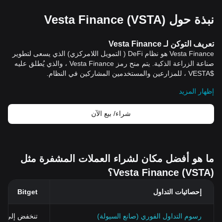
نبذة حول Vesta Finance (VSTA)
تعريف التوكن لـ Vesta Finance
Vesta Finance هو نظام DeFi ( التمويل اللامركزي) الذي يسعى لتطوير
صناعة الزراعة الذكية. يتم منح رمز Vesta Finance ، والذي يُطلق عليه
$VESTA ، للمزارعين والمستخدمين المشاركين في النظام.
اهمية الـ Vesta Finance
إظهار المزيد
Vesta Finance لديها رؤية طويلة الأمد لبناء منصة DeFi الأكثر أمانًا وأكثر
ابتكارًا لـ Yield farming. الهدف الأساسي للمشروع هو تزويد المستثمرين
بمنصة يمكنها تحقيق أرباح مستدامة على استثماراتهم دون الحاجة إلى
شراء/ بيع الآن
القلق بشأن مخاطر السيولة والخسائر.
مميزات الـ Vesta Finance
من بين العديد من الميزات التي يقدمها Vesta Finance ، يشمل بعضها :
ميزة VestaVault
: يسمح للمستخدمين بالاستثمار في تجمعات السيولة
ما هو أفضل مكان لشراء العملات المشفرة مثل
والتمتع بأرباح عالية.
Vesta Finance (VSTA)؟
VestaSwap الذكية
: توفر المرونة في التداول من خلال المزارع الذكية.
نظام التوزيع المستدام
: يعني ببساطة أن المستخدمين يتمتعون بتوزيع
إحصائيات التداول
Bitget
مستدام وطويل الأجل للمكافآت.
الاستثمار في الـ Vesta Finance
تزداد شعبية الـ Vesta Finance بمرور الوقت بين المستثمرين
رسوم التداول الفوري (صانع السيولة)
تنخفض إلى 0%