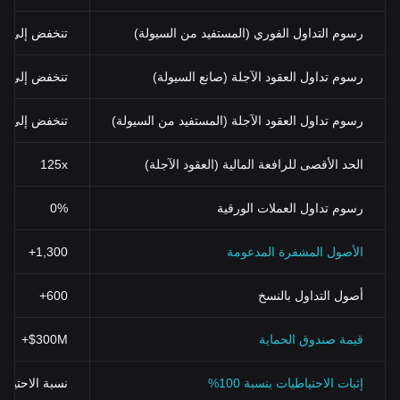
والمستخدمين بفضل رؤيتها للمستقبل وتطلعها لتقديم منصة DeFi فعالة
وموثوقة. قد يكون استثمارك في Vesta Finance خطوة ذكية نحو تحقيق
رسوم التداول الفوري (المستفيد من السيولة)
تنخفض إلى 0.03% (0.024% باستخدام BGB)
أرباح عالية في صناعة DeFi المتطورة.
يجب أن يكون للكتاب والقراء على حد سواء الكفاءة المالية أو المشورة
المهنية قبل التوجه للقلق أو الخوف من الاستثمار في الأعمال المشتقة
رسوم تداول العقود الآجلة (صانع السيولة)
تنخفض إلى 0%
الرقمية.
في النهاية ، يجب أن يعتمد الجميع على إدراك الفرص والمخاطر المرتبطة
رسوم تداول العقود الآجلة (المستفيد من السيولة)
تنخفض إلى 0.02%
بهذه الأدوات التمويلية العملاقة واختيار الاستثمار أو التداول الحكيم.
الحد الأقصى للرافعة المالية (العقود الآجلة)
125x
رسوم تداول العملات الورقية
0%
الأصول المشفرة المدعومة
1,300+
أصول التداول بالنسخ
600+
قيمة صندوق الحماية
$300M+
إثبات الاحتياطيات بنسبة 100%
نسبة الاحتياطي > 100% (تم التحقق منها بنظ