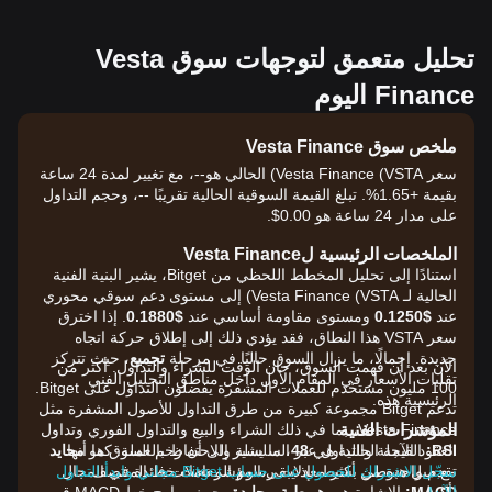
تحليل متعمق لتوجهات سوق Vesta
Finance اليوم
ملخص سوق Vesta Finance
سعر Vesta Finance (VSTA) الحالي هو--، مع تغيير لمدة 24 ساعة
بقيمة +1.65%. تبلغ القيمة السوقية الحالية تقريبًا --، وحجم التداول
على مدار 24 ساعة هو 0.00$.
الملخصات الرئيسية لVesta Finance
استنادًا إلى تحليل المخطط اللحظي من Bitget، يشير البنية الفنية
الحالية لـ Vesta Finance (VSTA) إلى مستوى دعم سوقي محوري
عند
$0.1250
ومستوى مقاومة أساسي عند
$0.1880
. إذا اخترق
سعر VSTA هذا النطاق، فقد يؤدي ذلك إلى إطلاق حركة اتجاه
جديدة. إجمالًا، ما يزال السوق حاليًا في مرحلة
تجميع
، حيث تتركز
الآن بعد أن فهمت السوق، حان الوقت للشراء والتداول. أكثر من
تقلبات الأسعار في المقام الأول داخل مناطق التحليل الفني
100 مليون مستخدم للعملات المشفرة يفضلون التداول على Bitget.
الرئيسية هذه.
تدعم Bitget مجموعة كبيرة من طرق التداول للأصول المشفرة مثل
المؤشرات الفنية
Vesta Finance، بما في ذلك الشراء والبيع والتداول الفوري وتداول
RSI:
القيمة الحالية هي
48
، ما يشير إلى أن زخم السوق هو
العقود الآجلة والتداول عبر السلسلة والاحتفاظ بالعملة. كما أنها
محايد
مع ميل هبوطي بسيط، إذ يبقى المؤشر تحت خط المنتصف.
تقدم واحدة من أكثر معدلات رسوم المعاملات فائدة في المجال
سجّل الاشتراك للحصول على حساب Bitget مجاني وابدأ التداول