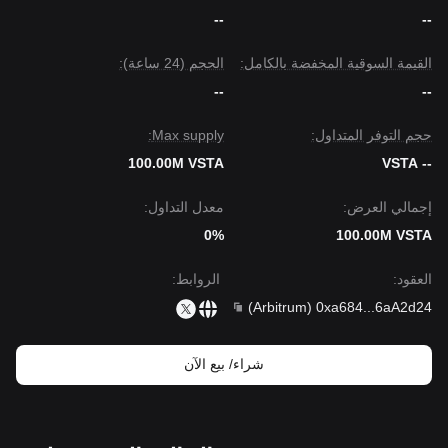
--
--
القيمة السوقية المخفضة بالكامل:
الحجم (24 ساعة):
--
--
حجم التوفر المتداول:
Max supply:
100.00M VSTA
-- VSTA
إجمالي العرض:
معدل التداول:
0%
100.00M VSTA
العقود
:
الروابط
:
)
Arbitrum
(
0xa684
...
6aA2d24
شراء/ بيع الآن