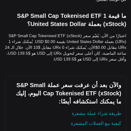
ما قيمة 1 S&P Small Cap Tokenised ETF
(xStock) بعملة United States Dollar؟
اعتبارًا من الآن، يُقيّم سعر S&P Small Cap Tokenised ETF (xStock)
(IJRx) بعملة United States Dollar بقيمة 0.00$ USD. يُمكنك شراء 1
IJRx مقابل 0.00$الآن، يُمكنك شراء 0 IJRx مقابل $10 الآن. خلال الـ 24
ساعة الماضية، كان أعلى سعر لتحويل IJRx إلى USD هو $139.5 USD،
وأقل سعر IJRx إلى USD هو $139.5 USD.
والآن بعد أن عرفت سعر عملة S&P Small
Cap Tokenised ETF (xStock) اليوم، إليك
ما يمكنك استكشافه أيضًا:
طريقة شراء عملة مشفرة
كيفية بيع العملات المشفرة