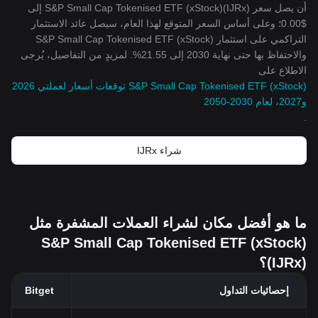
أن يصل سعر S&P Small Cap Tokenised ETF (xStock)(IJRx) إلى
$0.00؛ وعلى أساس السعر المتوقع لهذا العام، سيصل عائد الاستثمار
التراكمي على استثمار S&P Small Cap Tokenised ETF (xStock)
والاحتفاظ بها حتى نهاية 2030 إلى 21.55%. لمزيدٍ من التفاصيل، يُرجى
الاطلاع على
S&P Small Cap Tokenised ETF (xStock) توقعات أسعار لعملتي 2026
و2027، لعام 2030-2050
.
شراء IJRx
ما هو أفضل مكان لشراء العملات المشفرة مثل
S&P Small Cap Tokenised ETF (xStock)
(IJRx)؟
إحصائيات التداول
Bitget