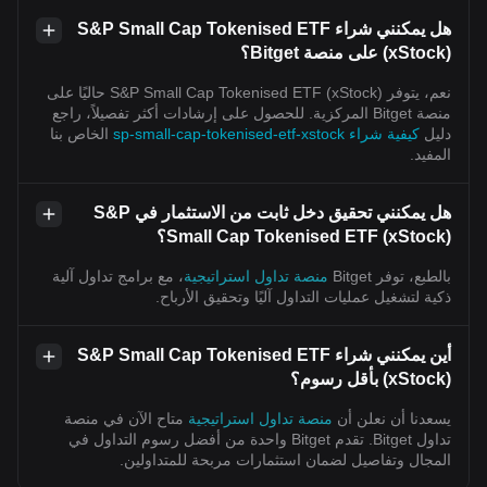
هل يمكنني شراء S&P Small Cap Tokenised ETF
(xStock) على منصة Bitget؟
نعم، يتوفر S&P Small Cap Tokenised ETF (xStock) حاليًا على
منصة Bitget المركزية. للحصول على إرشادات أكثر تفصيلاً، راجع
دليل
كيفية شراء sp-small-cap-tokenised-etf-xstock
الخاص بنا
المفيد.
هل يمكنني تحقيق دخل ثابت من الاستثمار في S&P
Small Cap Tokenised ETF (xStock)؟
بالطبع، توفر Bitget
منصة تداول استراتيجية
، مع برامج تداول آلية
ذكية لتشغيل عمليات التداول آليًا وتحقيق الأرباح.
أين يمكنني شراء S&P Small Cap Tokenised ETF
(xStock) بأقل رسوم؟
يسعدنا أن نعلن أن
منصة تداول استراتيجية
متاح الآن في منصة
تداول Bitget. تقدم Bitget واحدة من أفضل رسوم التداول في
المجال وتفاصيل لضمان استثمارات مربحة للمتداولين.