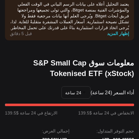
يعتمد التحليل أعلاه على بيانات الرسم البياني في الوقت الفعلي
والمؤشرات الفنية بمنصة Bitget، والتي تولى تجميعها ومراجعتها
فريق أبحاث Bitget. ويُرجى العلم أنها بيانات مرجعية فقط ولا
تشكل نصيحة استثمارية. أسعار العملات المشفرة متقلبةٌ للغاية. لذا،
يُرجى اتخاذ قرارات استثمارية بناءً على قدرتك على تحمل المخاطر.
إظهار المزيد
قبل 5 دقائق
معلومات سوق S&P Small Cap
Tokenised ETF (xStock)
أداء السعر (24 ساعة)
24 ساعة
الانخفاض في 24 ساعة $139.5
الارتفاع في 24 ساعة $139.5
حجم التوفر المتداول:
إجمالي العرض: