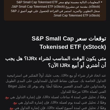
المعلومات التالية مضمنة:
توقع سعر S&P Small Cap Tokenised ETF
(xStock)، مقدمة عن مشروع S&P Small Cap Tokenised ETF (xStock)،
سجل التطوير، والمزيد. استمر في القراءة للحصول على فهم أعمق لـ S&P
Small Cap Tokenised ETF (xStock).
توقعات سعر S&P Small Cap
Tokenised ETF (xStock)
متى يكون الوقت المناسب لشراء IJRx؟ هل يجب
أن أشتري أو أبيع IJRx الآن؟
عند اتخاذ قرار شراء أو بيع IJRx، يجب عليك أولاً التفكير في استراتيجية
التداول الخاصة بك. سيكون نشاط التداول للمتداولين على المدى الطويل
والمتداولين على المدى القصير مختلفًا أيضًا. وقد يوفر لك تحليل Bitget
الفني لعملة IJRx مرجعًا للتداول.
وفقًا لـ تحليل فني لمدة 4 ساعات لعملة IJRx، فإن إشارة التداول هي
بيع
.
وفقًا لـ تحليل فني لمدة يوم لعملة IJRx، فإن إشارة التداول هي
بيع
.
وفقًا لـ تحليل فني لمدة أسبوع لعملة IJRx، فإن إشارة التداول هي
بيع
.