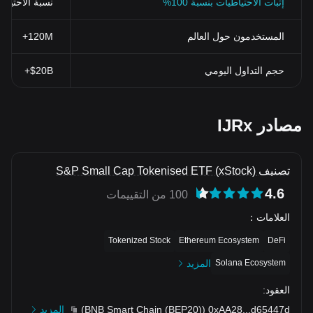
إثبات الاحتياطيات بنسبة 100%
نسبة الاحتياطي > 100% (تم التحقق منها بنظ
المستخدمون حول العالم
120M+
حجم التداول اليومي
$20B+
مصادر IJRx
تصنيف S&P Small Cap Tokenised ETF (xStock)
4.6
100 من التقييمات
العلامات
：
Tokenized Stock
Ethereum Ecosystem
DeFi
Solana Ecosystem
المزيد
العقود
:
d65447d
...
0xAA28
(
BNB Smart Chain (BEP20)
)
المزيد