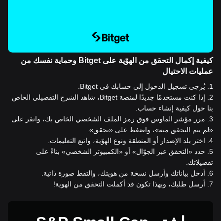
كيفية إكمال التحقق من الهوّية على Bitget وحماية نفسك من
عمليات الاحتيال
1
.
يُرجى تسجيل الدخول إلى حسابك في Bitget.
2
.
إذا كنت مستخدمًا جديدًا لمنصة Bitget، شاهد الشرح التفصيلي الخاص
بنا حول كيفية إنشاء حساب.
3
.
مرر مؤشر الماوس فوق رمز الملف الشخصي الخاص بك، وانقر على
«لم يتم التحقق منه»، واضغط على «تحقق».
4
.
اختر بلد الإصدار أو المنطقة ونوع الهوّية، واتبع التعليمات.
5
.
حدد «التحقق عبر الجوّال» أو «الكمبيوتر الشخصي» بناءً على
تفضيلاتك.
6
.
أدخل بياناتك وأرسل نسخة من هويتك، والتقط صورة ذاتية.
7
.
أرسل طلبك، وبهذا تكون قد أكملت التحقق من الهوية!