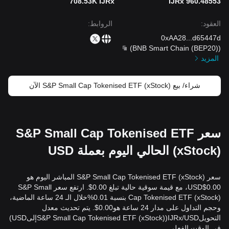
708.53K IJRx
960.48553 IJRx
العقود
:
الروابط
:
0xAA28
...
d65447d
)
BNB Smart Chain (BEP20)
(
المزيد
شراء/ بيع S&P Small Cap Tokenised ETF (xStock) الآن
سعر S&P Small Cap Tokenised ETF
(xStock) الحالي اليوم بعملة USD
سعر S&P Small Cap Tokenised ETF (xStock) المباشر اليوم هو
0.00$USD، مع قيمة سوقية حالية تبلغ 0.00$. ارتفع سعر S&P Small
Cap Tokenised ETF (xStock) بنسبة 0.01%خلال الـ 24 ساعة الماضية،
وحجم التداول على مدار 24 ساعة هو0.00$. يتم تحديث معدل
التحويلIJRx/USD(S&P Small Cap Tokenised ETF (xStock)إلىUSD)
في الوقت الفعلي.