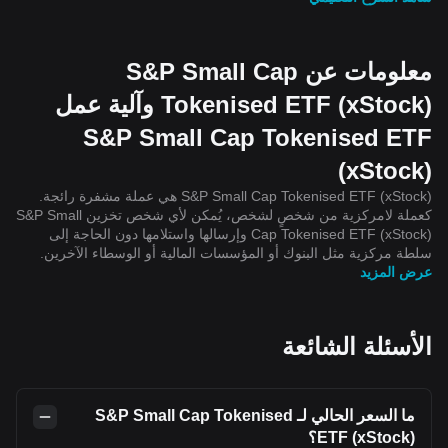
معلومات عن S&P Small Cap
Tokenised ETF (xStock) وآلية عمل
S&P Small Cap Tokenised ETF
(xStock)
S&P Small Cap Tokenised ETF (xStock) هي عملة مشفرة رائجة.
كعملة لامركزية من شخصٍ لشخص، يُمكن لأي شخص تخزين S&P Small
Cap Tokenised ETF (xStock) وإرسالها واستلامها دون الحاجة إلى
سلطة مركزية مثل البنوك أو المؤسسات المالية أو الوسطاء الآخرين.
عرض المزيد
الأسئلة الشائعة
ما السعر الحالي لـ S&P Small Cap Tokenised
ETF (xStock)؟