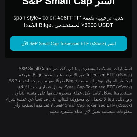
اشترِ S&P Small Cap
Tokenised ETF (xStock)
هدية ترحيبية بقيمة span style='color: #08FFFF'
مقابل 1 USD
>6200 USDT لمستخدمي Bitget الجُدد!
اشتر S&P Small Cap Tokenised ETF (xStock) الآن
استثمارات العملات المشفرة، بما في ذلك شراء S&P Small Cap
Tokenised ETF (xStock) عبر الإنترنت عبر منصة Bitget، عرضة
لمخاطر السوق. توفر لك منصة Bitget طرقًا سهلة ومريحة لشراء S&P
Small Cap Tokenised ETF (xStock)، ونبذل قصارى جهدنا لإبلاغ
مستخدمينا بشكل كامل بكل عملة مشفرة نقدمها على منصة التداول.
ومع ذلك، فإننا لا نتحمل أي مسؤولية للنتائج التي قد تنشأ عن عملية شراء
S&P Small Cap Tokenised ETF (xStock). لا تُعد هذه الصفحة وأي
معلومات متضمنة تحيزًا لأي عملة مشفرة معينة.