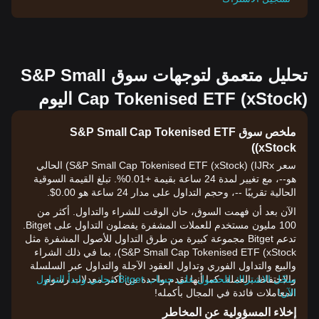
تحليل متعمق لتوجهات سوق S&P Small
Cap Tokenised ETF (xStock) اليوم
ملخص سوق S&P Small Cap Tokenised ETF
(xStock)
سعر S&P Small Cap Tokenised ETF (xStock) (IJRx) الحالي
هو--، مع تغيير لمدة 24 ساعة بقيمة +0.01%. تبلغ القيمة السوقية
الحالية تقريبًا --، وحجم التداول على مدار 24 ساعة هو 0.00$.
الآن بعد أن فهمت السوق، حان الوقت للشراء والتداول. أكثر من
100 مليون مستخدم للعملات المشفرة يفضلون التداول على Bitget.
تدعم Bitget مجموعة كبيرة من طرق التداول للأصول المشفرة مثل
S&P Small Cap Tokenised ETF (xStock)، بما في ذلك الشراء
والبيع والتداول الفوري وتداول العقود الآجلة والتداول عبر السلسلة
والاحتفاظ بالعملة. كما أنها تقدم واحدة من أكثر معدلات رسوم
سجّل الاشتراك للحصول على حساب Bitget مجاني وابدأ التداول
الآن!
المعاملات فائدة في المجال بأكمله!
إخلاء المسؤولية عن المخاطر