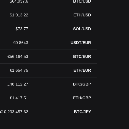
$64,937.6
BTC/USD
$1,913.22
ETH/USD
$73.77
SOL/USD
€0.8643
USDT/EUR
€56,164.53
BTC/EUR
€1,654.75
ETH/EUR
£48,112.27
BTC/GBP
£1,417.51
ETH/GBP
¥10,233,457.62
BTC/JPY