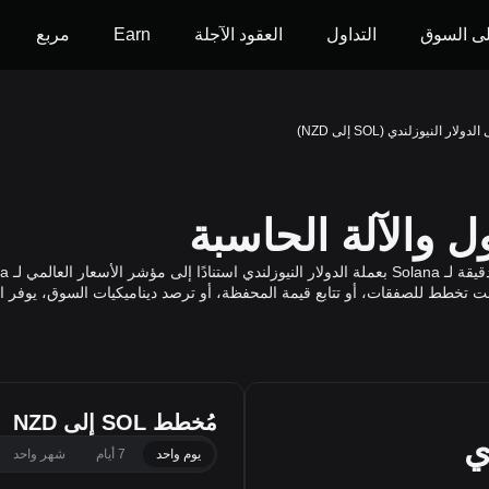
ى السوق
التداول
العقود الآجلة
Earn
مربع
مُخطط SOL إلى NZD
ي
يوم واحد
7 أيام
شهر واحد