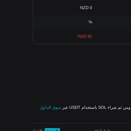
0 NZD
%
%20.91-
ثم شراء SOL باستخدام USDT عبر
سوق التداول
طرق الدفع
بلا رسوم
الإجراء