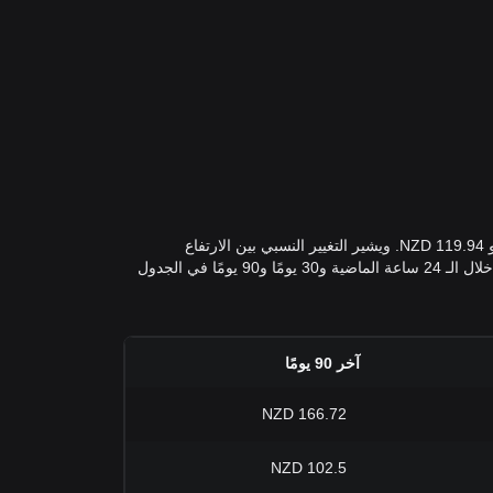
أعلى سعر لـ في NZD على مدى الأيام السبعة الماضية كان 126.64 NZD بينما كان أدنى سعر في NZD على مدى الأيام السبعة الماضية هو 119.94 NZD. ويشير التغيير النسبي بين الارتفاع
والانخفاض في سعر في NZD خلال الأيام السبعة الماضية إلى تقلب بنسبة %. يُمكنك عرض بيانات التقلب الإضافية وأسعار SOL إلى NZD خلال الـ 24 ساعة الماضية و30 يومًا و90 يومًا في الجدول
آخر 90 يومًا
166.72 NZD
102.5 NZD