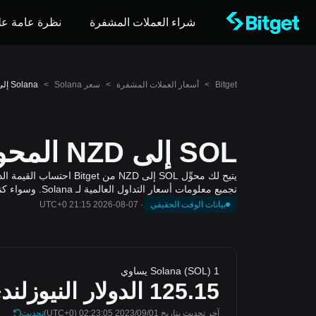
شراء العملات المشفرة
نظرة عامة عل
Bitget
>
أسعار العملات المشفرة
>
سعر Solana
>
Solana إلى الدولار النيوزلندي (SOL إلى NZD)
SOL إلى NZD المحول والآلة الحاسبة
تجميع معلومات أسعار التداول العالمية لـ Solana. وسواء كنت تخطط للصفقات، أو تتابع قيمة المحفظة، أو ترصد ديناميكيات السوق، يوفر المحوِّل تقييمات دقيقة وفي الوقت المناسب.
بيانات الوقت الحقيقي
·
2026-08-07 21:15 UTC+0
1 Solana (SOL) يساوي
125.15
الدولار النيوزلند
آخر تحديث بتاريخ 2023/09/01 02:23:05
(UTC+0)
تحديث