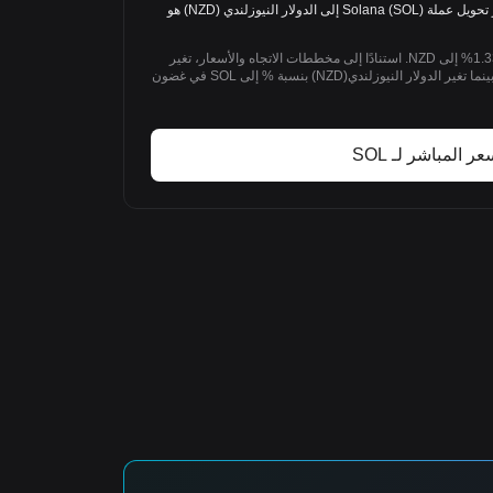
SOL/NZD: 1 SOL = 125.15 NZD. سعر تحويل عملة Solana (SOL) إلى الدولار النيوزلندي (NZD) هو
خلال 1D الماضي، تغير Solana بنسبة +1.33% إلى NZD. استنادًا إلى مخططات الاتجاه والأسعار، تغير
Solana(SOL) بنسبة +1.33% إلى NZD بينما تغير الدولار النيوزلندي(NZD) بنسبة % إلى SOL في غضون
عر المباشر لـ SOL