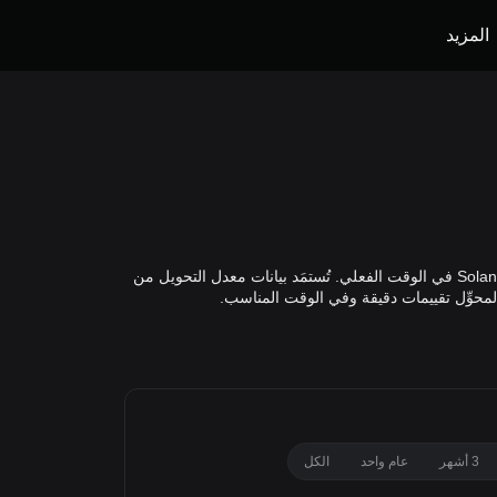
المزيد
يتيح لك محوِّل SOL إلى NZD من Bitget احتساب القيمة الدقيقة لـ Solana بعملة الدولار النيوزلندي استنادًا إلى مؤشر الأسعار العالمي لـ Solana في الوقت الفعلي. تُستمَد بيانات معدل التحويل من
3 أشهر
عام واحد
الكل