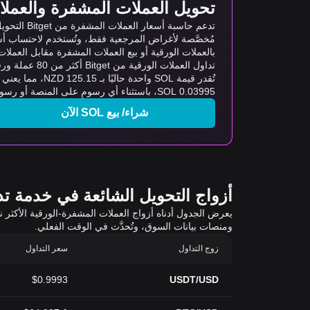
تحويل العملات المشفرة والعملات ا
مُخصَّصة لأغراض المرجعية فقط، وتُستخدم لاحتساب أس
بالعملات الورقية أو بيع العملات المشفرة مقابل العملات ال
تداول العملات الورقية من Bitget أكثر من 80 عملة ورقية، وأكثر من 20 لغة، ومجموعة متنوعة من طرق الدفع المحلية. كما توفر معاملات سلسة برسوم منخفضة تصل إلى 0%.
0.03995 SOL، باستثناء أي رسومٍ على المنصة أو رسوم الطاقة.
شراء/ بيع SOL الآن
أزواج التحويل الشائعة في خدمة تداول 
ومنصات بيانات السوق، وتُحدَّث في الوقت الفعلي.
زوج التداول
سعر التداول
$0.9993
USDT/USD