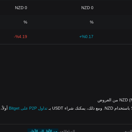
0 NZD
0 NZD
%
%
%4.19-
%0.17+
تداول P2P على Bitget
أولاً، ومن 
السعر
المبلغ/الحد
من الأقل إلى الأعلى