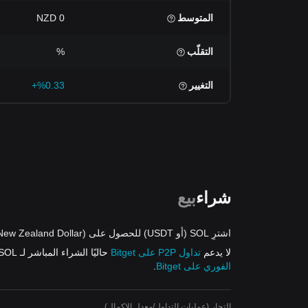
المتوسط
0 NZD
التقلّب
%
التغيير
%0.33+
شراء
بيع
اشترِ SOL (أو USDT) للحصول على NZD (New Zealand Dollar) من العروض
لا يدعم
تداول P2P على Bitget
حاليًا الشراء المباشر لـ SOL باستخدام NZD. ومع ذلك، يمكنك شراء USDT بـ
الفوري على Bitget
.
التجار (عمليات التداول/معدل الإكمال)