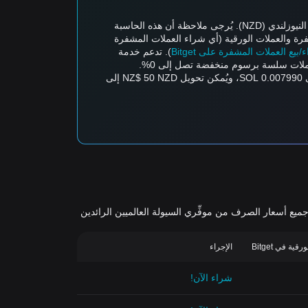
تدعم حاسبة أسعار العملات المشفرة من Bitget التحويل في الوقت الفعلي بين أزواج العملات، مثل تحويل Solana (SOL) إلى الدولار النيوزلندي (NZD). يُرجى ملاحظة أن هذه الحاسبة
رة والعملات الورقية (أي شراء العملات المشفرة
ع العملات المشفرة على Bitget
). تدعم خدمة
تُقدر قيمة SOL واحدة حاليًا بـ 125.15 NZD، مما يعني أنّ شراء 5 SOL سيكلف 625.76 NZD. وبالمثل، يُمكن تحويل NZ$ 1 NZD إلى 0.007990 SOL، ويُمكن تحويل NZ$ 50 NZD إلى
اج العملات المشفرة-الورقية الأكثر نشاطًا في التداول والمتاحة على خدمة تداول العملات الورقية من Bitget. تُجمَّع جميع أسعار الصرف من موفِّري السيولة العالميين الرائدين
ة في Bitget
الإجراء
شراء الآن!