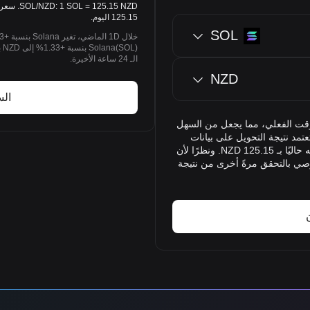
125.15 اليوم.
SOL
الـ 24 ساعة الأخيرة.
NZD
الس
Bitg أسعار صرف SOL إلى NZD في الوقت الفعلي، مما يجعل من السهل
Solana ) إلى الدولار النيوزلندي (NZD). وتعتمد نتيجة التحويل على بيانات
الوقت الفعلي. تظهر نتيجة التحويل أنّ 1 SOL يتم تقييمه حاليًا بـ 125.15 NZD. ونظرًا لأن
وصي بالتحقق مرةً أخرى من نتيجة