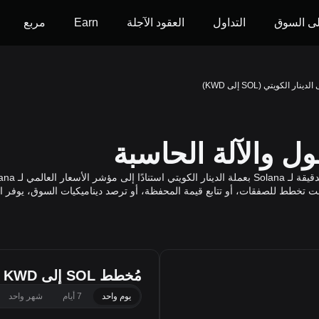
ى السوق
التداول
العقود الآجلة
Earn
مربع
مُخطط SOL إلى KWD
يوم واحد
7 أيام
شهر واحد