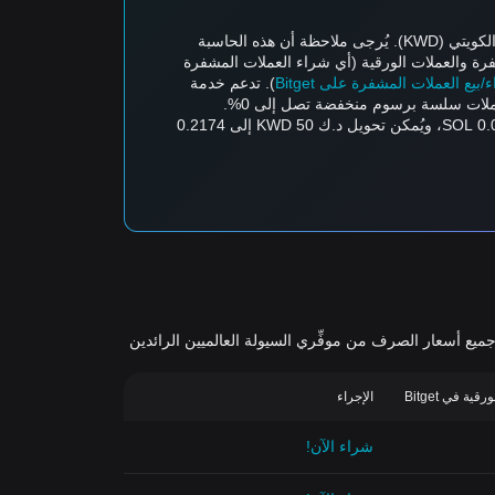
تدعم حاسبة أسعار العملات المشفرة من Bitget التحويل في الوقت الفعلي بين أزواج العملات، مثل تحويل Solana (SOL) إلى الدينار الكويتي (KWD). يُرجى ملاحظة أن هذه الحاسبة
رة والعملات الورقية (أي شراء العملات المشفرة
ع العملات المشفرة على Bitget
). تدعم خدمة
تُقدر قيمة SOL واحدة حاليًا بـ 23 KWD، مما يعني أنّ شراء 5 SOL سيكلف 115 KWD. وبالمثل، يُمكن تحويل د.ك 1 KWD إلى 0.04348 SOL، ويُمكن تحويل د.ك 50 KWD إلى 0.2174
اج العملات المشفرة-الورقية الأكثر نشاطًا في التداول والمتاحة على خدمة تداول العملات الورقية من Bitget. تُجمَّع جميع أسعار الصرف من موفِّري السيولة العالميين الرائدين
ة في Bitget
الإجراء
شراء الآن!