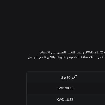
أعلى سعر لـ في KWD على مدى الأيام السبعة الماضية كان 23.03 KWD بينما كان أدنى سعر في KWD على مدى الأيام السبعة الماضية هو 21.72 KWD. ويشير التغيير النسبي بين الارتفاع
والانخفاض في سعر في KWD خلال الأيام السبعة الماضية إلى تقلب بنسبة %. يُمكنك عرض بيانات التقلب الإضافية وأسعار SOL إلى KWD خلال الـ 24 ساعة الماضية و30 يومًا و90 يومًا في الجدول
آخر 90 يومًا
30.19 KWD
18.56 KWD