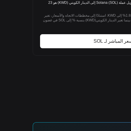
SOL/KWD: 1 SOL = 23 KWD. سعر تحويل عملة Solana (SOL) إلى الدينار الكويتي (KWD) هو 23
خلال 1D الماضي، تغير Solana بنسبة +1.88% إلى KWD. استنادًا إلى مخططات الاتجاه والأسعار، تغير
Solana(SOL) بنسبة +1.88% إلى KWD بينما تغير الدينار الكويتي(KWD) بنسبة % إلى SOL في غضون
عر المباشر لـ SOL