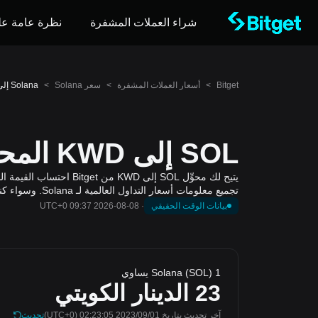
شراء العملات المشفرة
نظرة عامة عل
Bitget
>
أسعار العملات المشفرة
>
سعر Solana
>
Solana إلى الدينار الكويتي (SOL إلى KWD)
SOL إلى KWD المحول والآلة الحاسبة
تجميع معلومات أسعار التداول العالمية لـ Solana. وسواء كنت تخطط للصفقات، أو تتابع قيمة المحفظة، أو ترصد ديناميكيات السوق، يوفر المحوِّل تقييمات دقيقة وفي الوقت المناسب.
بيانات الوقت الحقيقي
·
2026-08-08 09:37 UTC+0
1 Solana (SOL) يساوي
23
الدينار الكويتي
آخر تحديث بتاريخ 2023/09/01 02:23:05
(UTC+0)
تحديث