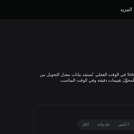
المزيد
يتيح لك محوِّل SOL إلى KWD من Bitget احتساب القيمة الدقيقة لـ Solana بعملة الدينار الكويتي استنادًا إلى مؤشر الأسعار العالمي لـ Solana في الوقت الفعلي. تُستمَد بيانات معدل التحويل من
3 أشهر
عام واحد
الكل