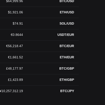
$64,999.96
BTC/USD
$1,921.06
ETH/USD
$74.91
SOL/USD
€0.8644
USDT/EUR
€56,218.47
BTC/EUR
€1,661.52
ETH/EUR
£48,177.97
BTC/GBP
£1,423.89
ETH/GBP
¥10,257,312.19
BTC/JPY