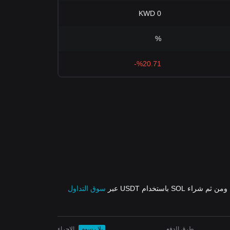
0 KWD
%
%20.71-
 ثم شراء SOL باستخدام USDT عبر
سوق التداول
طرق الدفع
بلا رسوم
الإجراء