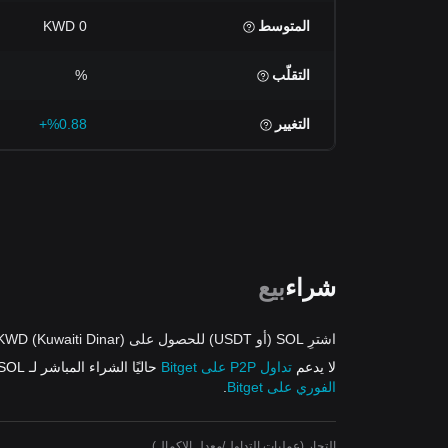
المتوسط
0 KWD
التقلّب
%
التغيير
%0.88+
شراء
بيع
اشترِ SOL (أو USDT) للحصول على KWD (Kuwaiti Dinar) من العروض
لا يدعم
تداول P2P على Bitget
حاليًا الشراء المباشر لـ SOL باستخدام KWD. ومع ذلك، يمكنك شراء USDT بـ
الفوري على Bitget
.
التجار (عمليات التداول/معدل الإكمال)