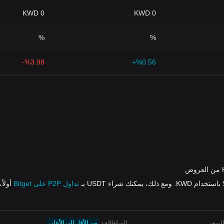
0 KWD
0 KWD
%
%
%3.98-
%0.56+
تداول P2P على Bitget
أولاً، ومن
السعر
المبلغ/الحد
من الأقل إلى الأعلى