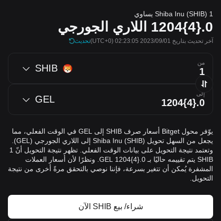
1 Shiba Inu (SHIB) يساوي
0.{4}1204
اللاري الجورجي
آخر تحديث بتاريخ 2023/09/01 02:23:05
(UTC+0)
تحديث
من
SHIB
إلى
GEL
يوّفر محول Bitget أسعار صرف SHIB إلى GEL في الوقت الفعلي، مما
يجعل من السهل تحويل Shiba Inu (SHIB) إلى اللاري الجورجي (GEL).
وتعتمد نتيجة التحويل على بيانات الوقت الفعلي. تظهر نتيجة التحويل أنّ 1
SHIB يتم تقييمه حاليًا بـ 0.{4}1204 GEL. ونظرًا لأن أسعار العملات
المشفرة يُمكن أن تتغير بسرعة، فإننا نوصي بالتحقق مرةً أخرى من نتيجة
التحويل.
شراء/ بيع SHIB الآن