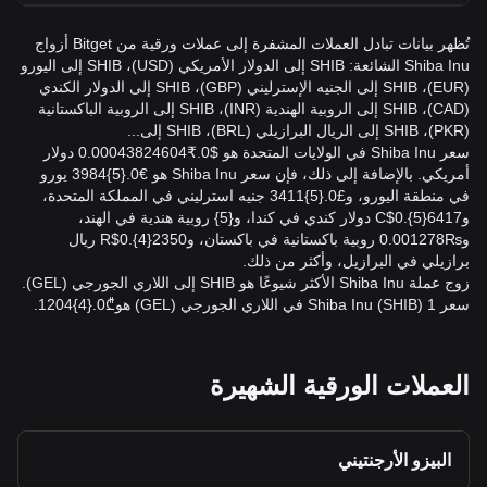
تُظهر بيانات تبادل العملات المشفرة إلى عملات ورقية من Bitget أزواج
Shiba Inu الشائعة: SHIB إلى الدولار الأمريكي (USD)، SHIB إلى اليورو
(EUR)، SHIB إلى الجنيه الإسترليني (GBP)، SHIB إلى الدولار الكندي
(CAD)، SHIB إلى الروبية الهندية (INR)، SHIB إلى الروبية الباكستانية
(PKR)، SHIB إلى الريال البرازيلي (BRL)، SHIB إلى...
سعر Shiba Inu في الولايات المتحدة هو $0.₹0.00043824604 دولار
أمريكي. بالإضافة إلى ذلك، فإن سعر Shiba Inu هو €0.{5}3984 يورو
في منطقة اليورو، و£0.{5}3411 جنيه استرليني في المملكة المتحدة،
وC$0.{5}6417 دولار كندي في كندا، و{5} روبية هندية في الهند،
و₨0.001278 روبية باكستانية في باكستان، وR$0.{4}2350 ريال
برازيلي في البرازيل، وأكثر من ذلك.
زوج عملة Shiba Inu الأكثر شيوعًا هو SHIB إلى اللاري الجورجي (GEL).
سعر 1 Shiba Inu (SHIB) في اللاري الجورجي (GEL) هو₾0.{4}1204.
العملات الورقية الشهيرة
البيزو الأرجنتيني