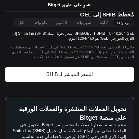
اشترِ على تطبيق Bitget
مُخطط SHIB إلى GEL
يوم واحد
7 أيام
شهر واحد
3 أشهر
عام واحد
الكل
SHIB/GEL: 1 SHIB = 0.{4}1204 GEL. سعر تحويل عملة Shiba Inu (SHIB) إلى
اللاري الجورجي (GEL) هو 0.{4}1204 اليوم.
خلال 1D الماضي، تغير Shiba Inu بنسبة -1.83% إلى GEL. استنادًا إلى مخططات
الاتجاه والأسعار، تغير Shiba Inu(SHIB) بنسبة -1.83% إلى GEL بينما تغير اللاري
الجورجي(GEL) بنسبة % إلى SHIB في غضون الـ 24 ساعة الأخيرة.
السعر المباشر لـ SHIB
تحويل العملات المشفرة والعملات الورقية
على منصة Bitget
تدعم حاسبة أسعار العملات المشفرة من Bitget التحويل في
الوقت الفعلي بين أزواج العملات، مثل تحويل Shiba Inu (SHIB)
إلى اللاري الجورجي (GEL). يُرجى ملاحظة أن هذه الحاسبة