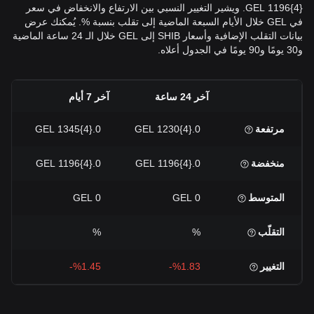
{4}1196 GEL. ويشير التغيير النسبي بين الارتفاع والانخفاض في سعر
في GEL خلال الأيام السبعة الماضية إلى تقلب بنسبة %. يُمكنك عرض
بيانات التقلب الإضافية وأسعار SHIB إلى GEL خلال الـ 24 ساعة الماضية
و30 يومًا و90 يومًا في الجدول أعلاه.
آخر 24 ساعة
آخر 7 أيام
آخر 30 
مرتفعة
0.{4}1230 GEL
0.{4}1345 GEL
 GEL
منخفضة
0.{4}1196 GEL
0.{4}1196 GEL
 GEL
المتوسط
0 GEL
0 GEL
EL
التقلّب
%
%
%
التغيير
%1.83-
%1.45-
+