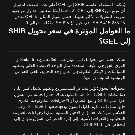
يُمكنك استخدام حاسبة SHIB إلى GEL أعلى هذه الصفحة لتحويل
أي مبلغٍ من SHIB إلى GEL. كما قمنا أيضًا بتضمين جداول مرجعية
سريعة للتحويلات الأكثر شيوعًا. فعلى سبيل المثال، 5 GEL تعادل
415,285.95 SHIB، في حين أنّ 5 SHIB ستُكلف حوالي 0.
{4}6020GEL.
ما العوامل المؤثرة في سعر تحويل SHIB
إلى GEL؟
ما أعلى سعر لـ SHIB/GEL في التاريخ؟
أعلى سعر على الإطلاق لعملة SHIB واحدة في GEL هو
₾0.0002313. وما علينا سوى معرفة ما إذا كانت قيمة SHIB/GEL
هناك العديد من العوامل التي تؤثر على العلاقة بين Shiba Inu و
واحدة ستتجاوز أعلى مستوى حالي على الإطلاق.
اللاري الجورجي الأبعاد المتعددة مثل التوجه الاقتصاد الكلي وتنظيم
ما توجه سعر في GEL؟
السياسات والابتكار التكنولوجي. على وجه التحديد، تلعب العوامل
الرئيسية التالية دورًا مهمًا:
على مدار الأيام السبعة الماضية، انخفض سعر صرف Shiba Inu
(SHIB) بمقدار 1.45%. خلال الشهر الماضي، ارتفع سعر صرف
معنويات السوق:
تؤثر مشاعر المستثمرين وثقتهم بشكل كبير على
Shiba Inu ( SHIB) بمقدار 9.51% مقابل اللاري الجورجي (GEL).
ديناميكيات SHIB/GEL. عندما تكون هناك أخبار إيجابية في السوق
حول تبني SHIB واسع النطاق أو الاختراقات التكنولوجية الكبرى،
فإنها تميل إلى إثارة تفاؤل السوق ودفع صعود SHIB/GEL. وعلى
العكس من ذلك، قد تؤدي الأخبار السلبية، مثل الإجراءات الصارمة
التنظيمية والثغرات الأمنية، إلى إثارة الذعر في السوق وتؤدي إلى
انخفاض في SHIB/GEL.