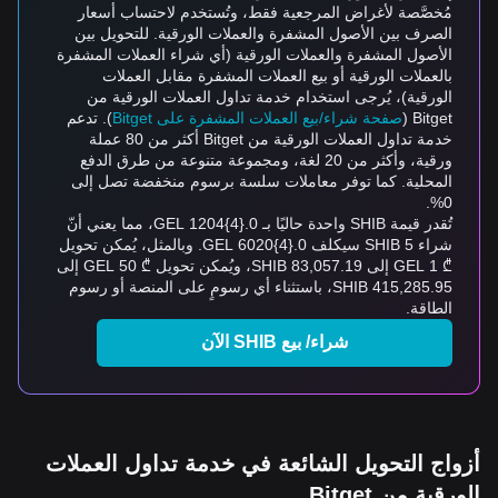
مُخصَّصة لأغراض المرجعية فقط، وتُستخدم لاحتساب أسعار
الصرف بين الأصول المشفرة والعملات الورقية. للتحويل بين
الأصول المشفرة والعملات الورقية (أي شراء العملات المشفرة
بالعملات الورقية أو بيع العملات المشفرة مقابل العملات
الورقية)، يُرجى استخدام خدمة تداول العملات الورقية من
Bitget (
صفحة شراء/بيع العملات المشفرة على Bitget
). تدعم
خدمة تداول العملات الورقية من Bitget أكثر من 80 عملة
ورقية، وأكثر من 20 لغة، ومجموعة متنوعة من طرق الدفع
المحلية. كما توفر معاملات سلسة برسوم منخفضة تصل إلى
0%.
تُقدر قيمة SHIB واحدة حاليًا بـ 0.{4}1204 GEL، مما يعني أنّ
شراء 5 SHIB سيكلف 0.{4}6020 GEL. وبالمثل، يُمكن تحويل
₾ 1 GEL إلى 83,057.19 SHIB، ويُمكن تحويل ₾ 50 GEL إلى
415,285.95 SHIB، باستثناء أي رسومٍ على المنصة أو رسوم
الطاقة.
شراء/ بيع SHIB الآن
أزواج التحويل الشائعة في خدمة تداول العملات
الورقية من Bitget