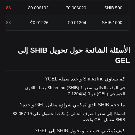
%1.83-
₾0.006132
₾0.006020
SHIB
500
%1.83-
₾0.01226
₾0.01204
SHIB
1000
الأسئلة الشائعة حول تحويل SHIB إلى
GEL
كم تساوي Shiba Inu واحدة بعملة GEL؟
في الوقت الحالي، سعر 1 Shiba Inu (SHIB) بعملة اللاري
الجورجي (GEL) هو 0.{4}1204 ₾.
ما حجم SHIB الذي يُمكنني شراؤه مقابل GEL واحدة؟
استنادًا إلى سعر الصرف الحالي، يُمكنك الحصول على 83,057.19
SHIB مقابل GEL واحدة.
كيف يُمكنني حساب أو تحويل SHIB إلى GEL؟