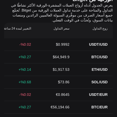
يعرض الجدول أدناه أزواج العملات المشفرة-الورقية الأكثر نشاطًا في
التداول والمتاحة على خدمة تداول العملات الورقية من Bitget. تُجمَّع
جميع أسعار الصرف من موفِّري السيولة العالميين الرائدين ومنصات
بيانات السوق، وتُحدَّث في الوقت الفعلي.
زوج التداول
سعر التداول
التغيير لمدة 24 ساعة (%)
%0.02-
$0.9992
USDT/USD
%0.27+
$64,949.9
BTC/USD
%0.14+
$1,917.53
ETH/USD
%0.68+
$73.86
SOL/USD
%0.02-
€0.8645
USDT/EUR
%0.27+
€56,194.66
BTC/EUR