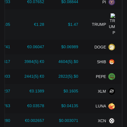
خاطئة. بعد النظر في هذه العوامل، يجب على المستثمرين أيضًا
.1233
€0.07652
$0.08844
PI
مراقبة التغيرات المستقبلية لأسعار Shiba Inu عن كثب وتعديل
استراتيجياتهم الاستثمارية وفقًا لذلك في السوق المتطورة.
$2.05
€1.28
$1.47
TRUMP
09741
€0.06047
$0.06989
DOGE
}6417
€0.{5}3984
$0.{5}4604
SHIB
}3933
€0.{5}2441
$0.{5}2822
PEPE
.2237
€0.1389
$0.1605
XLM
05763
€0.03578
$0.04135
LUNA
04280
€0.002657
$0.003071
XCN