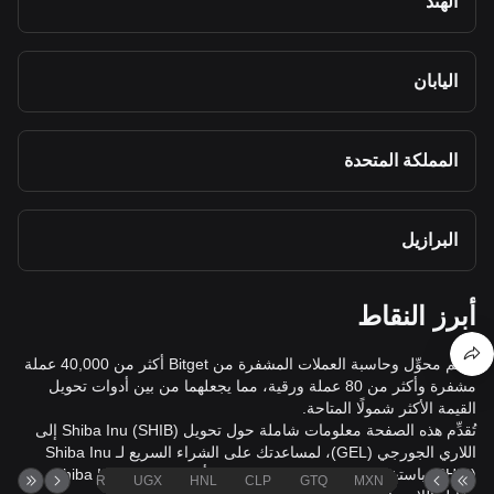
الهند
اليابان
المملكة المتحدة
البرازيل
أبرز النقاط
يدعم محوِّل وحاسبة العملات المشفرة من Bitget أكثر من 40,000 عملة
مشفرة وأكثر من 80 عملة ورقية، مما يجعلهما من بين أدوات تحويل
القيمة الأكثر شمولًا المتاحة.
تُقدِّم هذه الصفحة معلومات شاملة حول تحويل Shiba Inu (SHIB) إلى
اللاري الجورجي (GEL)، لمساعدتك على الشراء السريع لـ Shiba Inu
(SHIB) باستخدام اللاري الجورجي (GEL)، أو بيع Shiba Inu (SHIB)
TND
ZAR
UGX
HNL
CLP
GTQ
MXN