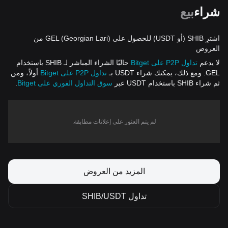
شراء
بيع
اشترِ SHIB (أو USDT) للحصول على GEL (Georgian Lari) من
العروض
لا يدعم
تداول P2P على Bitget
حاليًا الشراء المباشر لـ SHIB باستخدام
GEL. ومع ذلك، يمكنك شراء USDT بـ
تداول P2P على Bitget
أولاً، ومن
ثم شراء SHIB باستخدام USDT عبر
سوق التداول الفوري على Bitget
.
لم يتم العثور على إعلانات مطابقة.
المزيد من العروض
تداول SHIB/USDT