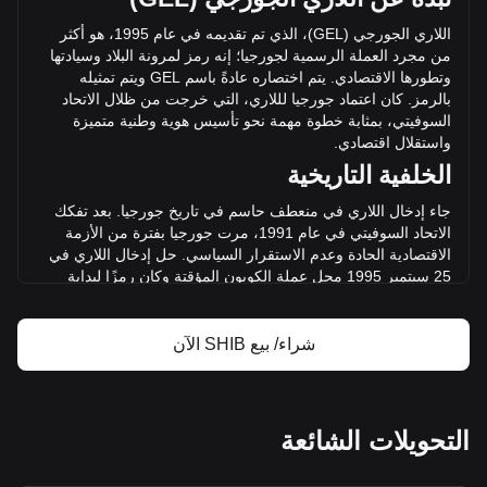
قدره {4} SHIB. تغير حجم تداول Shiba Inu بمقدار +0.50%
(1,001,747.07GEL ₾) خلال الـ ٢٤ ساعة الأخيرة. بلغ حجم تداول
اللاري الجورجي (
GEL
)، الذي تم تقديمه في عام 1995، هو أكثر
SHIB في اليوم الأخير للتداول 199,869,726.92 ₾.
من مجرد العملة الرسمية لجورجيا؛ إنه رمز لمرونة البلاد وسيادتها
وتطورها الاقتصادي. يتم اختصاره عادةً باسم
GEL
ويتم تمثيله
بالرمز. كان اعتماد جورجيا لللاري، التي خرجت من ظلال الاتحاد
مزيد من المعلومات حول Shiba Inu من Bitget
السوفيتي، بمثابة خطوة مهمة نحو تأسيس
هوية وطنية متميزة
واستقلال اقتصادي.
سعر Shiba Inu
الخلفية التاريخية
توقعات سعر Shiba Inu
تعريف Shiba Inu (SHIB)
جاء إدخال اللاري في منعطف حاسم في تاريخ جورجيا. بعد تفكك
حاسبة ربح Shiba Inu
الاتحاد السوفيتي في عام 1991، مرت جورجيا بفترة من الأزمة
الاقتصادية الحادة وعدم الاستقرار السياسي. حل إدخال اللاري في
25 سبتمبر 1995 محل عملة ال
كوبون المؤقتة وكان رمزًا لبداية
جديدة للاقتصاد الجورجي.
التصميم والرمزية
شراء/ بيع SHIB الآن
يعكس تصميم اللاري الجورجي التراث الثقافي الغني للبلاد وتاريخها.
تتميز الأوراق النقدية والعملات المعدنية بشخصيات جورجية بارزة
من مختلف العصور والمعالم المعمارية الهامة وأنماط الزينة
ال
تقليدية. لا تعمل هذه التصميمات كوسيلة للمعاملات الاقتصادية
التحويلات الشائعة
فحسب، بل أيضًا كاحتفال بهوية جورجيا وفخرها.
الدور الاقتصادي