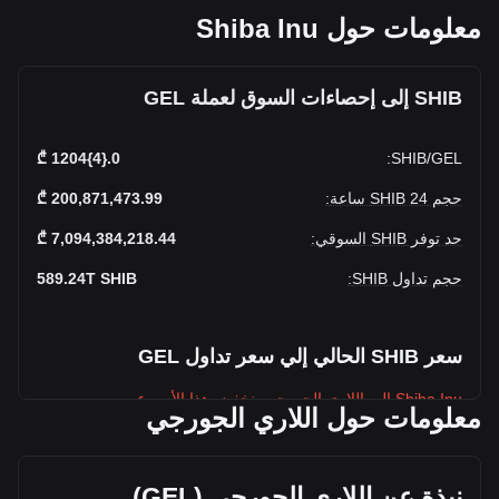
معلومات حول Shiba Inu
SHIB إلى إحصاءات السوق لعملة GEL
0.{4}1204 ₾
:
SHIB
/
GEL
حجم SHIB 24 ساعة
:
200,871,473.99 ₾
حد توفر SHIB السوقي
:
7,094,384,218.44 ₾
حجم تداول SHIB
:
SHIB
589.24T
سعر SHIB الحالي إلي سعر تداول GEL
Shiba Inu إلى اللاري الجورجي ينخفض هذا الأسبوع.
معلومات حول اللاري الجورجي
سعر السوق الحالي لعملة Shiba Inu يبلغ
0.589,239,650,000,0001204 ₾ لكل SHIB، ويبلغ إجمالي حد
التوفر السوقي لـ 7,094,384,218.44GEL ₾ بناءً على حجم تداول
نبذة عن اللاري الجورجي (
GEL
)