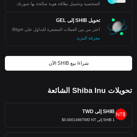
الشخصية وتحميل بطاقة هوية صالحة بها صورتك.
تحويل SHIB إلى GEL
اختر من بين العملات المشفرة للتداول على Bitget.
معرفة المزيد
شراء/ بيع SHIB الآن
تحويلات Shiba Inu الشائعة
SHIB إلى TWD
1 SHIB إلى 0.0001486TWD NT$