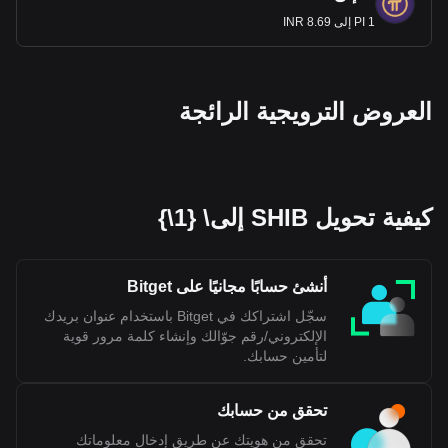
1 PI إلى 8.69 INR
العروض الترويجية الرائجة
كيفية تحويل SHIB إلى\ {1\}
أنشئ حسابًا مجانيًا على Bitget
سجّل اشتراكك في Bitget باستخدام عنوان بريدك
الإلكتروني/رقم جوّالك وإنشاء كلمة مرور قوية
لتأمين حسابك.
تحقق من حسابك
تحقق من هويتك عن طريق إدخال معلوماتك