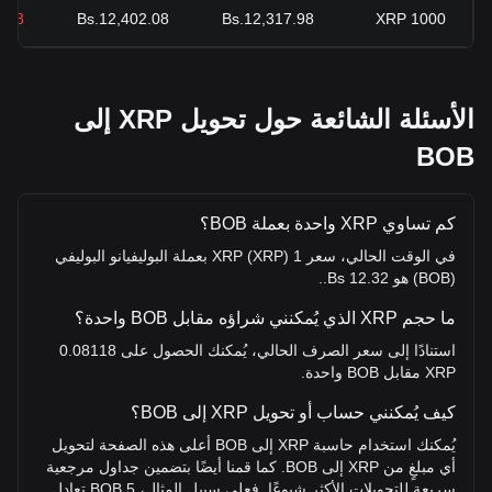
.68-
Bs.12,402.08
Bs.12,317.98
XRP
1000
الأسئلة الشائعة حول تحويل XRP إلى
BOB
كم تساوي XRP واحدة بعملة BOB؟
في الوقت الحالي، سعر 1 XRP (XRP) بعملة البوليفيانو البوليفي
(BOB) هو 12.32 Bs..
ما حجم XRP الذي يُمكنني شراؤه مقابل BOB واحدة؟
استنادًا إلى سعر الصرف الحالي، يُمكنك الحصول على 0.08118
XRP مقابل BOB واحدة.
كيف يُمكنني حساب أو تحويل XRP إلى BOB؟
يُمكنك استخدام حاسبة XRP إلى BOB أعلى هذه الصفحة لتحويل
أي مبلغٍ من XRP إلى BOB. كما قمنا أيضًا بتضمين جداول مرجعية
سريعة للتحويلات الأكثر شيوعًا. فعلى سبيل المثال، 5 BOB تعادل