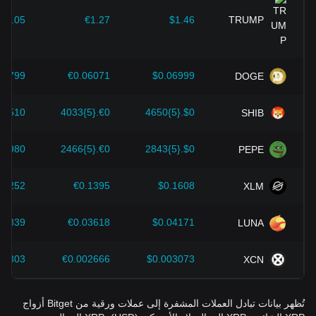
$2.05
€1.27
$1.46
TRUMP
09799
€0.06071
$0.06999
DOGE
}6510
€0.{5}4033
$0.{5}4650
SHIB
}3980
€0.{5}2466
$0.{5}2843
PEPE
.2252
€0.1395
$0.1608
XLM
05839
€0.03618
$0.04171
LUNA
04303
€0.002666
$0.003073
XCN
تُظهر بيانات تبادل العملات المشفرة إلى عملات ورقية من Bitget أزواج