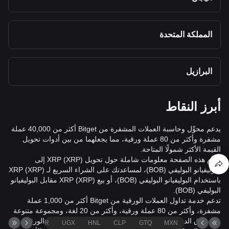
المملكة المتحدة
البرازيل
أبرز النقاط
يدعم محوِّل وحاسبة العملات المشفرة من Bitget أكثر من 40,000 عملة
مشفرة وأكثر من 80 عملة ورقية، مما يجعلهما من بين أدوات تحويل
القيمة الأكثر شمولًا المتاحة.
تُقدِّم هذه الصفحة معلومات شاملة حول تحويل XRP (XRP) إلى
البوليفيانو البوليفي (BOB)، لمساعدتك على الشراء السريع لـ XRP (XRP)
باستخدام البوليفيانو البوليفي (BOB)، أو بيع XRP (XRP) مقابل البوليفيانو
البوليفي (BOB).
تدعم خدمة تداول العملات الورقية من Bitget أكثر من 1,000 عملة
مشفرة، وأكثر من 80 عملة ورقية، وأكثر من 20 لغة، ومجموعة متنوعة
من طرق الدفع المحلية. وتوفر رسوم معاملات على العملات الورقية
TND
ZAR
UGX
HNL
CLP
GTQ
MXN