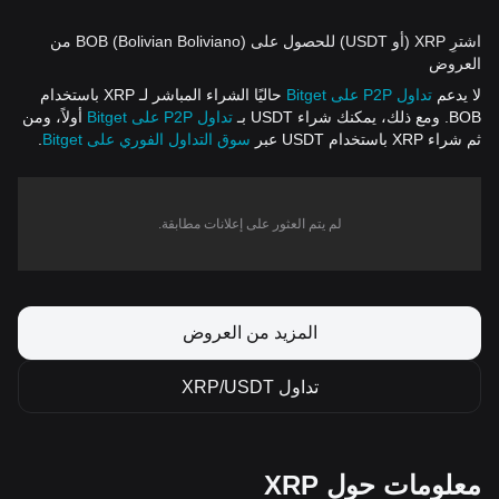
اشترِ XRP (أو USDT) للحصول على BOB (Bolivian Boliviano) من
العروض
لا يدعم
تداول P2P على Bitget
حاليًا الشراء المباشر لـ XRP باستخدام
BOB. ومع ذلك، يمكنك شراء USDT بـ
تداول P2P على Bitget
أولاً، ومن
ثم شراء XRP باستخدام USDT عبر
سوق التداول الفوري على Bitget
.
لم يتم العثور على إعلانات مطابقة.
المزيد من العروض
تداول XRP/USDT
معلومات حول XRP