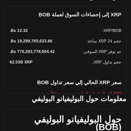
XRP إلى إحصاءات السوق لعملة BOB
12.32 Bs.
:
XRP
/
BOB
حجم XRP 24 ساعة
:
19,299,765,623.86 Bs.
حد توفر XRP السوقي
:
770,283,778,604.42 Bs.
حجم تداول XRP
:
XRP
62.53B
سعر XRP الحالي إلي سعر تداول BOB
XRP إلى البوليفيانو البوليفي ينخفض هذا الأسبوع.
معلومات حول البوليفيانو البوليفي
سعر السوق الحالي لعملة XRP يبلغ 12.32 Bs. لكل XRP، ويبلغ
إجمالي حد التوفر السوقي لـ 770,283,778,604.42BOB Bs. بناءً
على حجم تداول قدره 62,533,270,000 XRP. تغير حجم تداول
حول البوليفيانو البوليفي
XRP بمقدار +20.81% (3,324,540,251.37BOB Bs.) خلال الـ ٢٤
)
BOB
(
ساعة الأخيرة. بلغ حجم تداول XRP في اليوم الأخير للتداول