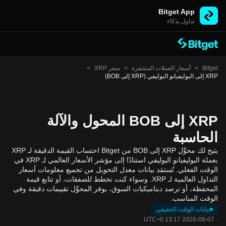
Bitget App
تداول بذكاء
Bitget
>
أسعار العملات المشفرة
>
سعر XRP
>
XRP إلى البوليفيانو البوليفي (XRP إلى BOB)
XRP إلى BOB المحول والآلة
الحاسبة
يتيح لك محوِّل XRP إلى BOB من Bitget احتساب القيمة الدقيقة لـ XRP
بعملة البوليفيانو البوليفي استنادًا إلى مؤشر الأسعار العالمي لـ XRP في
الوقت الفعلي. تُستمَد بيانات معدل التحويل من تجميع معلومات أسعار
التداول العالمية لـ XRP. وسواء كنت تخطط للصفقات، أو تتابع قيمة
المحفظة، أو ترصد ديناميكيات السوق، يوفر المحوِّل تقييمات دقيقة وفي
الوقت المناسب.
بيانات الوقت الحقيقي
2026-08-07 13:17 UTC+0
·