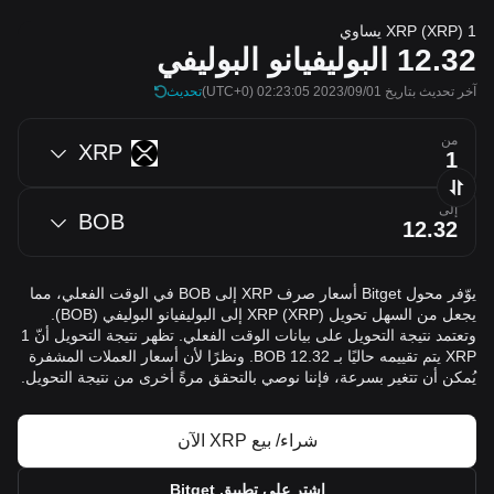
1 XRP (XRP) يساوي
12.32
البوليفيانو البوليفي
آخر تحديث بتاريخ 2023/09/01 02:23:05
(UTC+0)
تحديث
من
XRP
إلى
BOB
يوّفر محول Bitget أسعار صرف XRP إلى BOB في الوقت الفعلي، مما
يجعل من السهل تحويل XRP (XRP) إلى البوليفيانو البوليفي (BOB).
وتعتمد نتيجة التحويل على بيانات الوقت الفعلي. تظهر نتيجة التحويل أنّ 1
XRP يتم تقييمه حاليًا بـ 12.32 BOB. ونظرًا لأن أسعار العملات المشفرة
يُمكن أن تتغير بسرعة، فإننا نوصي بالتحقق مرةً أخرى من نتيجة التحويل.
شراء/ بيع XRP الآن
اشترِ على تطبيق Bitget