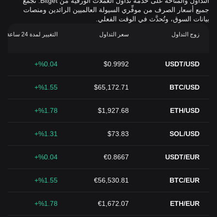
التداول والمتاحة على خدمة تداول العملات الورقية من Bitget. تُجمَّع
جميع أسعار الصرف من موفِّري السيولة العالميين الرائدين ومنصات
بيانات السوق، وتُحدَّث في الوقت الفعلي.
زوج التداول
سعر التداول
التغيير لمدة 24 ساعة (%)
%0.04+
$0.9992
USDT/USD
%1.55+
$65,172.71
BTC/USD
%1.78+
$1,927.68
ETH/USD
%1.31+
$73.83
SOL/USD
%0.04+
€0.8667
USDT/EUR
%1.55+
€56,530.81
BTC/EUR
%1.78+
€1,672.07
ETH/EUR