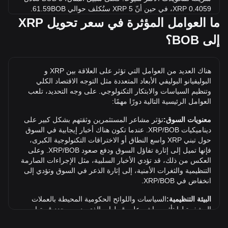
0.4059 XRP، في حين أنّ 5 XRP ستُكلف حوالي 61.59BOB.
ما العوامل المؤثرة في سعر تحويل XRP
ما أعلى سعر لـ XRP/BOB في التاريخ؟
إلى BOB؟
أعلى سعر على الإطلاق لعملة XRP واحدة في BOB هو Bs.45.66.
وما علينا سوى معرفة ما إذا كانت قيمة XRP/BOB واحدة ستتجاوز
أعلى مستوى حالي على الإطلاق.
هناك العديد من العوامل التي تؤثر على العلاقة بين XRP و
ما توجه سعر في BOB؟
البوليفيانو البوليفي الأبعاد المتعددة مثل التوجه الاقتصاد الكلي
وتنظيم السياسات والابتكار التكنولوجي. على وجه التحديد، تلعب
على مدار الأيام السبعة الماضية، انخفض سعر صرف XRP (XRP)
العوامل الرئيسية التالية دورًا مهمًا:
بمقدار 3.30%. على مدار الشهر الماضي، انخفض سعر صرف
XRP (XRP) بمقدار 3.99% مقابل البوليفيانو البوليفي (BOB).
معنويات السوق:
تؤثر مشاعر المستثمرين وثقتهم بشكل كبير على
ديناميكيات XRP/BOB. عندما تكون هناك أخبار إيجابية في السوق
حول تبني XRP واسع النطاق أو الاختراقات التكنولوجية الكبرى،
فإنها تميل إلى إثارة تفاؤل السوق ودفع صعود XRP/BOB. وعلى
العكس من ذلك، قد تؤدي الأخبار السلبية، مثل الإجراءات الصارمة
التنظيمية والثغرات الأمنية، إلى إثارة الذعر في السوق وتؤدي إلى
انخفاض في XRP/BOB.
البيئة التنظيمية:
السياسات واللوائح الحكومية المحيطة بالعملات
المشفرة لها تأثير مباشر على قبولها، والذي بدوره يحدد قيمتها
بالنسبة للعملات التقليدية مثل الدولار الأمريكي. يمكن للوائح