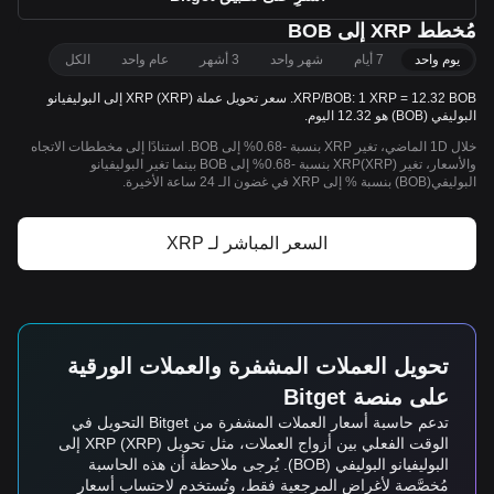
مُخطط XRP إلى BOB
يوم واحد
7 أيام
شهر واحد
3 أشهر
عام واحد
الكل
XRP/BOB: 1 XRP = 12.32 BOB. سعر تحويل عملة XRP (XRP) إلى البوليفيانو
البوليفي (BOB) هو 12.32 اليوم.
خلال 1D الماضي، تغير XRP بنسبة -0.68% إلى BOB. استنادًا إلى مخططات الاتجاه
والأسعار، تغير XRP(XRP) بنسبة -0.68% إلى BOB بينما تغير البوليفيانو
البوليفي(BOB) بنسبة % إلى XRP في غضون الـ 24 ساعة الأخيرة.
السعر المباشر لـ XRP
تحويل العملات المشفرة والعملات الورقية
على منصة Bitget
تدعم حاسبة أسعار العملات المشفرة من Bitget التحويل في
الوقت الفعلي بين أزواج العملات، مثل تحويل XRP (XRP) إلى
البوليفيانو البوليفي (BOB). يُرجى ملاحظة أن هذه الحاسبة
مُخصَّصة لأغراض المرجعية فقط، وتُستخدم لاحتساب أسعار