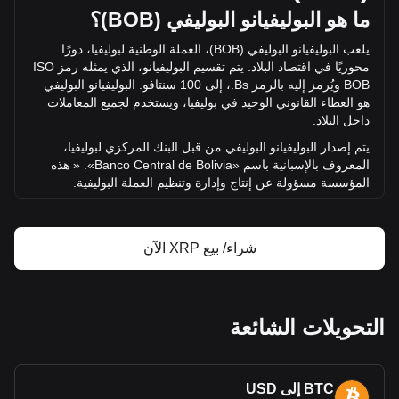
15,975,225,372.49 Bs..
ما هو البوليفيانو البوليفي (
BOB
)؟
يلعب البوليفيانو البوليفي (
BOB
)، العملة الوطنية لبوليفيا، دورًا
مزيد من المعلومات حول XRP من Bitget
محوريًا في اقتصاد البلاد. يتم تقسيم البوليفيانو، الذي يمثله رمز
ISO
BOB
ويُرمز إليه بالرمز
Bs
.، إلى 100 سنتافو. البوليفيانو البوليفي
سعر XRP
هو العطاء القانوني الوحيد في بوليفيا، ويستخدم لجميع المعاملات
توقعات سعر XRP
داخل البلاد.
تعريف XRP (XRP)
حاسبة ربح XRP
يتم إصدار البو
ليفيانو البوليفي من قبل البنك المركزي لبوليفيا،
المعروف بالإسبانية باسم «
Banco Central de Bolivia
». « هذه
المؤسسة مسؤولة عن إنتاج وإدارة وتنظيم العملة البوليفية.
ما هو تاريخ عملة
Blur
؟
تم تقديم البوليفيانو الأصلي في عام 1864، ليحل محل الريال
شراء/ بيع XRP الآن
الاستعماري الإ
سباني بمعدل ثمانية بوليفيانو مقابل بيزو بوليفي
واحد. لكن هذا التكرار الأول لم يدم طويلاً بسبب عدم الاستقرار
الاقتصادي، مما أدى إلى استبداله بالبيزو في عام 1963. تم تقديم
النسخة الحالية من البوليفيانو في عام 1987، خلال فترة التضخم
التحويلات الشائعة
المتفشي، بمعدل 1 بوليفيانو
جديد = 1،000،000 بيزو قديم.
ملاحظات وعملات معدنية من
BOB
يتميز البوليفيانو بمجموعة متنوعة من الفئات في كل من العملات
BTC إلى USD