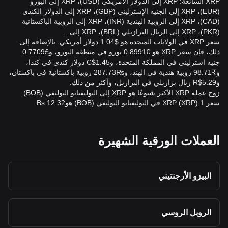
XRP الشائعة: XRP إلى الدولار الأمريكي (USD)، XRP إلى اليورو
(EUR)، XRP إلى الجنيه الإسترليني (GBP)، XRP إلى الدولار الكندي
(CAD)، XRP إلى الروبية الهندية (INR)، XRP إلى الروبية الباكستانية
(PKR)، XRP إلى الريال البرازيلي (BRL)، XRP إلى...
سعر XRP في الولايات المتحدة هو $1.04 دولار أمريكي. بالإضافة إلى
ذلك، فإن سعر XRP هو €0.8991 يورو في منطقة اليورو، و£0.7709
جنيه استرليني في المملكة المتحدة، وC$1.45 دولار كندي في كندا،
و₹98.71 روبية هندية في الهند، و₨287.73 روبية باكستانية في باكستان،
وR$5.29 ريال برازيلي في البرازيل، وأكثر من ذلك.
زوج عملة XRP الأكثر شيوعًا هو XRP إلى البوليفيانو البوليفي (BOB).
سعر 1 XRP (XRP) في البوليفيانو البوليفي (BOB) هوBs.12.32.
العملات الورقية الشهيرة
البيزو الأرجنتيني
الروبل الروسي