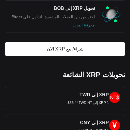
تحويل XRP إلى BOB
اختر من بين العملات المشفرة للتداول على Bitget.
معرفة المزيد
شراء/ بيع XRP الآن
تحويلات XRP الشائعة
XRP إلى TWD
1 XRP إلى 33.44TWD NT$
XRP إلى CNY