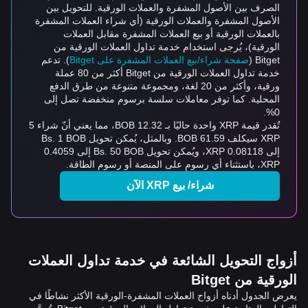
الصرف بين الأصول المشفرة والعملات الورقية. للتحويل بين
الأصول المشفرة والعملات الورقية (أي شراء العملات المشفرة
بالعملات الورقية أو بيع العملات المشفرة مقابل العملات
الورقية)، يُرجى استخدام خدمة تداول العملات الورقية من
Bitget (
صفحة شراء/بيع العملات المشفرة على Bitget
). تدعم
خدمة تداول العملات الورقية من Bitget أكثر من 80 عملة
ورقية، وأكثر من 20 لغة، ومجموعة متنوعة من طرق الدفع
المحلية. كما توفر معاملات سلسة برسوم منخفضة تصل إلى
0%.
تُقدر قيمة XRP واحدة حاليًا بـ 12.32 BOB، مما يعني أنّ شراء 5
XRP سيكلف 61.59 BOB. وبالمثل، يُمكن تحويل Bs. 1 BOB
إلى 0.08118 XRP، ويُمكن تحويل Bs. 50 BOB إلى 0.4059
XRP، باستثناء أي رسومٍ على المنصة أو رسوم الطاقة.
شراء/ بيع XRP الآن
أزواج التحويل الشائعة في خدمة تداول العملات
الورقية من Bitget
يعرض الجدول أدناه أزواج العملات المشفرة-الورقية الأكثر نشاطًا في