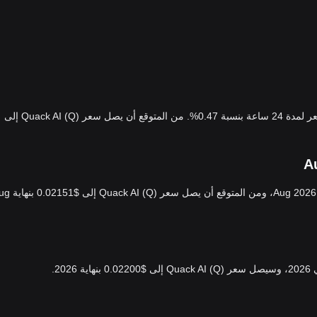
السعر الحالي لـ Quack AI (Q) هو $0.02158، مع تغيير السعر لمدة 24 ساعة بنسبة 0.47%. من المتوقع أن يصل سعر Quack AI (Q) إلى
من المتوقع أن يتغير سعر Quack AI (Q) بنسبة 3.44% في Aug 2026، ومن ال