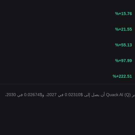
%
+15.76
%
+21.55
%
+55.13
%
+97.99
%
+222.51
بناءً على معدل نمو سنوي يبلغ 5%، من المتوقع أن يصل سعر Quack AI (Q) أن يصل إلى $0.02310 في 2027، و$0.02674 في 2030،