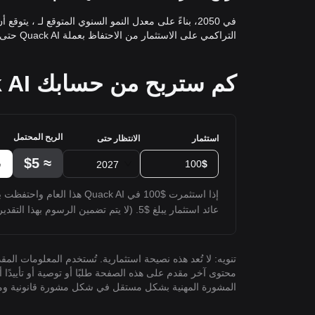
التراكمي على الاستثمار من الاحتفاظ بعملة Quack AI حتى نهاية 2050 222.51%.
كم ستربح من حسابك Quack AI؟
الربح المحتمل
استثمار
الانتظار حتى
$5
≈
$
ش
2027
عائد استثمار يبلغ $5. (لا يتم تضمين الرسوم بهذا التقدير).
تنويه: لا تُعد هذه نصيحة استثمارية. تُستخدم المعلومات ال
محتوى آخر مقدم على هذه الصفحة طلبًا أو توصية أو تأييدًا أ
المشورة المهنية بشكل مستقل في شكل مشورة قانونية ومالي