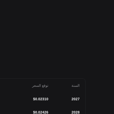
السنة
توقع السعر
$
0.02310
2027
$
0.02426
2028