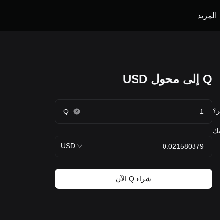
المزيد
Q إلى محول USD
ذا الشهر؟
Q
ء السعر المستقبلي لـ Quack AI. ويمكنك
USD
شراء Q الآن