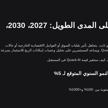
التنبؤ بأسعار Quack AI على المدى الطويل: 2027، 2030،
 Quack AI يعتمد على معدل نمو ثابت. يتجاهل تأثير تقلبات السوق أو العوامل الاقتصادية الخارجية أو حالات
الطوارئ، ويُركز بدلاً من ذلك على متوسط اتجاه سعر Quack AI. ويساعد المستثمرين على تحليل وحساب إمكانات الربح للاستثمار بسرعة
100% و+1000%.