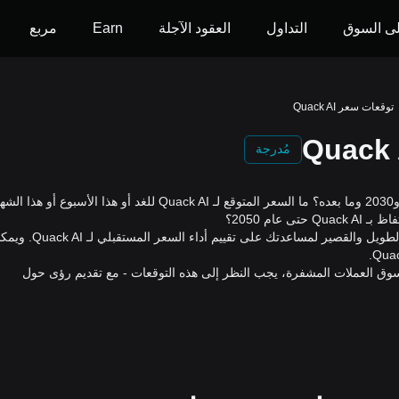
ى السوق
التداول
العقود الآجلة
Earn
مربع
توقعات سعر Quack AI
مُدرجة
كم يمكن أن تكون قيمة Quack AI في عام 2026،و 2027، و2030 وما بعده؟ ما السعر المتوقع لـ Quack AI للغد أو هذا الأسبوع أو ه
عام 2050؟
تُقدم هذه الصفحة أدوات التنبؤ بسعر Quack AIعلى المدى الطويل والقصير لمساعدتك على تقييم أدا
 سوق العملات المشفرة، يجب النظر إلى هذه التوقعات - مع تقديم رؤى حول