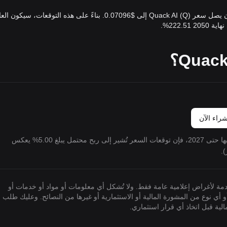
في 2050، بناءً على معدل النمو السنوي المتوقع لـ ، يتوقع أن يصل سعر Quack AI (Q) إلى $0.07096. بناءً على هذه التوقعات، سيكون
راء الآن
إذا استثمرت $100 في Quack AI هذا العام واحتفظت بها حتى 2027، فإن توقعات السعر تُشير إلى ربح محتمل يبلغ 5.00% يعكس
مقدمة لأغراض إعلامية عامة فقط. ولا تُشكل أي معلومات أو مواد أو خدمات أو
و أي نوع من المشورة المالية أو الاستثمارية أو غيرها من النصائح. وعليك طلب
ة قبل اتخاذ أي قرار استثماري.