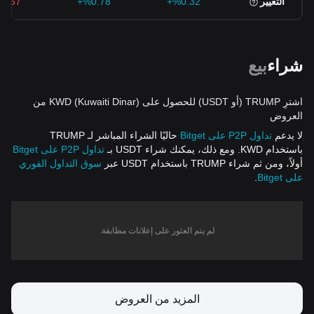
التغيير
%0.32+
%0.78+
8.57-
شراء
بيع
اشترِ TRUMP (أو USDT) للحصول على KWD (Kuwaiti Dinar) من
العروض
لا يدعم
تداول P2P على Bitget
حاليًا الشراء المباشر لـ TRUMP
باستخدام KWD. ومع ذلك، يمكنك شراء USDT بـ
تداول P2P على Bitget
أولاً، ومن ثم شراء TRUMP باستخدام USDT عبر
سوق التداول الفوري
على Bitget
.
لم يتم العثور على إعلانات مطابقة.
المزيد من العروض