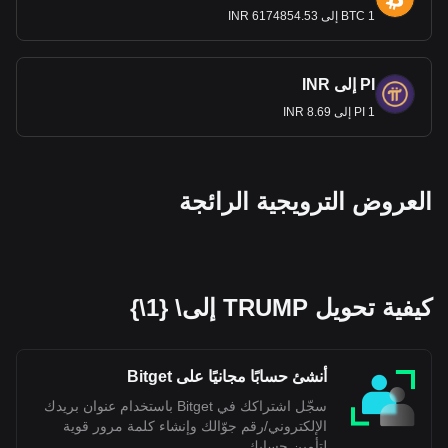
1 BTC إلى 6174854.53 INR
PI إلى INR
1 PI إلى 8.69 INR
العروض الترويجية الرائجة
كيفية تحويل TRUMP إلى\ {1\}
أنشئ حسابًا مجانيًا على Bitget
سجّل اشتراكك في Bitget باستخدام عنوان بريدك
الإلكتروني/رقم جوّالك وإنشاء كلمة مرور قوية
لتأمين حسابك.