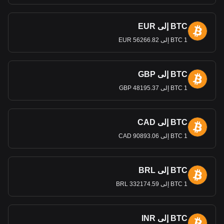
بالغ الأهمية للحفاظ على توازن تجاري صحي.
التحويلات والاقتصاد
BTC إلى EUR
تلعب التحويلات دورًا في الاقتصاد الكويتي، حي
ث يرسل عدد كبير
1 BTC إلى 56266.82 EUR
من المغتربين أرباحًا بالدينار إلى بلدانهم الأصلية. هذه التدفقات
الخارجة هي جانب مهم من تداول العملة في النظام المالي
العالمي.
BTC إلى GBP
تُظهر بيانات تبادل العملات المشفرة من Bitget أن زوج
1 BTC إلى 48195.37 GBP
OFFICIAL TRUMP العملات الأكثر شيوعًا هو TRUMPإلى
KWD، لرمز العملة OFFICIAL TRUMP الذي يكون
TRUMP. استخدم حاسبة العملات المشفرة الخاصة بنا الآن
BTC إلى CAD
لمعرفة المبلغ الذي يمكن استبدال عملتك المشفرة به
KWD.
1 BTC إلى 90893.06 CAD
BTC إلى BRL
1 BTC إلى 332174.59 BRL
BTC إلى INR