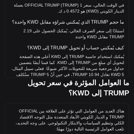
في الوقت الحالي، سعر 1 OFFICIAL TRUMP (TRUMP) بعملة
الدينار الكويتي (KWD) هو 0.4572 د.ك.
ما حجم TRUMP الذي يُمكنني شراؤه مقابل KWD واحدة؟
استنادًا إلى سعر الصرف الحالي، يُمكنك الحصول على 2.19
TRUMP مقابل KWD واحدة.
كيف يُمكنني حساب أو تحويل TRUMP إلى KWD؟
يُمكنك استخدام حاسبة TRUMP إلى KWD أعلى هذه الصفحة
لتحويل أي مبلغٍ من TRUMP إلى KWD. كما قمنا أيضًا بتضمين
جداول مرجعية سريعة للتحويلات الأكثر شيوعًا. فعلى سبيل المثال،
5 KWD تعادل 10.94 TRUMP، في حين أنّ 5 TRUMP ستُكلف
حوالي 2.29KWD.
ما العوامل المؤثرة في سعر تحويل
TRUMP إلى KWD؟
ما أعلى سعر لـ TRUMP/KWD في التاريخ؟
أعلى سعر على الإطلاق لعملة TRUMP واحدة في KWD هو
د.ك23.33. وما علينا سوى معرفة ما إذا كانت قيمة TRUMP/KWD
هناك العديد من العوامل التي تؤثر على العلاقة بين OFFICIAL
واحدة ستتجاوز أعلى مستوى حالي على الإطلاق.
TRUMP و الدينار الكويتي الأبعاد المتعددة مثل التوجه الاقتصاد
ما توجه سعر OFFICIAL TRUMP في KWD؟
الكلي وتنظيم السياسات والابتكار التكنولوجي. على وجه التحديد،
تلعب العوامل الرئيسية التالية دورًا مهمًا:
على مدار الأيام السبعة الماضية، ارتفع سعر صرف OFFICIAL