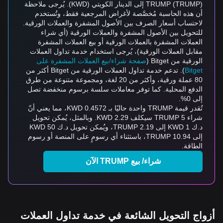
TRUMP (TRUMP) إلى الدينار الكويتي (KWD). يُرجى ملاحظة
أن هذه الحاسبة مُخصَّصة لأغراض المرجعية فقط، وتُستخدم
لاحتساب أسعار الصرف بين الأصول المشفرة والعملات الورقية.
للتحويل بين الأصول المشفرة والعملات الورقية (أي شراء
العملات المشفرة بالعملات الورقية أو بيع العملات المشفرة
مقابل العملات الورقية)، يُرجى استخدام خدمة تداول العملات
الورقية من Bitget (
صفحة شراء/بيع العملات المشفرة على
Bitget
). تدعم خدمة تداول العملات الورقية من Bitget أكثر من
80 عملة ورقية، وأكثر من 20 لغة، ومجموعة متنوعة من طرق
الدفع المحلية. كما توفر معاملات سلسة برسوم منخفضة تصل
إلى 0%.
تُقدر قيمة TRUMP واحدة حاليًا بـ 0.4572 KWD، مما يعني أنّ
شراء 5 TRUMP سيكلف 2.29 KWD. وبالمثل، يُمكن تحويل
د.ك 1 KWD إلى 2.19 TRUMP، ويُمكن تحويل د.ك 50 KWD
إلى 10.94 TRUMP، باستثناء أي رسومٍ على المنصة أو رسوم
الطاقة.
شراء/ بيع TRUMP الآن
أزواج التحويل الشائعة في خدمة تداول العملات