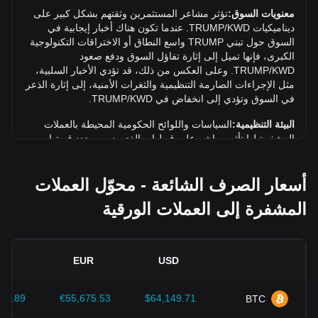
TRUMP (TRUMP) بمقدار {7dPricech}. على مدار الشهر
معنويات السوق:
تؤثر مشاعر المستثمرين وثقتهم بشكل كبير على
الماضي، انخفض سعر صرف OFFICIAL TRUMP (TRUMP)
ديناميكيات TRUMP/KWD. عندما تكون هناك أخبار إيجابية في
بمقدار 8.57% مقابل الدينار الكويتي (KWD).
السوق حول تبني TRUMP واسع النطاق أو الاختراقات التكنولوجية
الكبرى، فإنها تميل إلى إثارة تفاؤل السوق ودفع صعود
TRUMP/KWD. وعلى العكس من ذلك، قد تؤدي الأخبار السلبية،
مثل الإجراءات الصارمة التنظيمية والثغرات الأمنية، إلى إثارة الذعر
في السوق وتؤدي إلى انخفاض في TRUMP/KWD.
البيئة التنظيمية:
السياسات واللوائح الحكومية المحيطة بالعملات
المشفرة لها تأثير مباشر على قبولها، والذي بدوره يحدد قيمتها
بالنسبة للعملات التقليدية مثل الدولار الأمريكي. يمكن للوائح
الواضحة والداعمة أن تعزز ثقة المستثمرين في العملات المشفرة
أسعار الصرف الشائعة - محوّل العملات
وتزيد قيمتها. وعلى العكس من ذلك، قد تعيق السياسات التنظيمية
الغامضة أو الصارمة للغاية تطوير العملات المشفرة وتتسبب في
المشفرة إلى العملات الورقية
انخفاض قيمتها.
المؤشرات الاقتصادية:
تلعب عوامل الاقتصاد الكلي في البلد الذي
يتم فيه إصدار العملة الورقية - مثل معدلات التضخم وأسعار الفائدة
AD
EUR
USD
ومؤشرات النمو الاقتصادي الرئيسية - دورًا مهمًا في تحديد قيمة
العملة الورقية وتؤثر بشكل غير مباشر على سعر تداول
TRUMP/KWD. على سبيل المثال، قد تؤدي معدلات التضخم
37.89
€55,675.53
$64,149.71
BTC
المرتفعة إلى انخفاض ثقة السوق بالعملات الورقية، وبالتالي زيادة