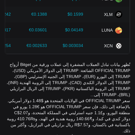
.2242
€0.1388
$0.1599
XLM
05817
€0.03601
$0.04149
LUNA
04254
€0.002633
$0.003034
XCN
تُظهر بيانات تبادل العملات المشفرة إلى عملات ورقية من Bitget أزواج
OFFICIAL TRUMP الشائعة: TRUMP إلى الدولار الأمريكي (USD)،
TRUMP إلى اليورو (EUR)، TRUMP إلى الجنيه الإسترليني (GBP)،
TRUMP إلى الدولار الكندي (CAD)، TRUMP إلى الروبية الهندية (INR)،
TRUMP إلى الروبية الباكستانية (PKR)، TRUMP إلى الريال البرازيلي
(BRL)، TRUMP إلى...
سعر OFFICIAL TRUMP في الولايات المتحدة هو $1.48 دولار أمريكي.
بالإضافة إلى ذلك، فإن سعر OFFICIAL TRUMP هو €1.28 يورو في
منطقة اليورو، و£1.1 جنيه استرليني في المملكة المتحدة، وC$2.07
دولار كندي في كندا، و₹140.66 روبية هندية في الهند، و₨410.76 روبية
باكستانية في باكستان، وR$7.57 ريال برازيلي في البرازيل، وأكثر من
ذلك.