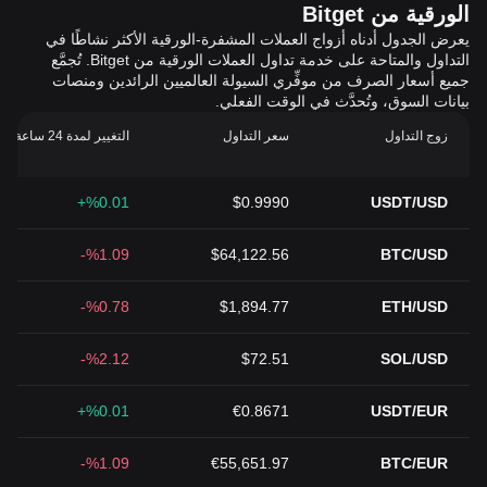
الورقية من Bitget
يعرض الجدول أدناه أزواج العملات المشفرة-الورقية الأكثر نشاطًا في
التداول والمتاحة على خدمة تداول العملات الورقية من Bitget. تُجمَّع
جميع أسعار الصرف من موفِّري السيولة العالميين الرائدين ومنصات
بيانات السوق، وتُحدَّث في الوقت الفعلي.
زوج التداول
سعر التداول
التغيير لمدة 24 ساعة (%)
%0.01+
$0.9990
USDT/USD
%1.09-
$64,122.56
BTC/USD
%0.78-
$1,894.77
ETH/USD
%2.12-
$72.51
SOL/USD
%0.01+
€0.8671
USDT/EUR
%1.09-
€55,651.97
BTC/EUR