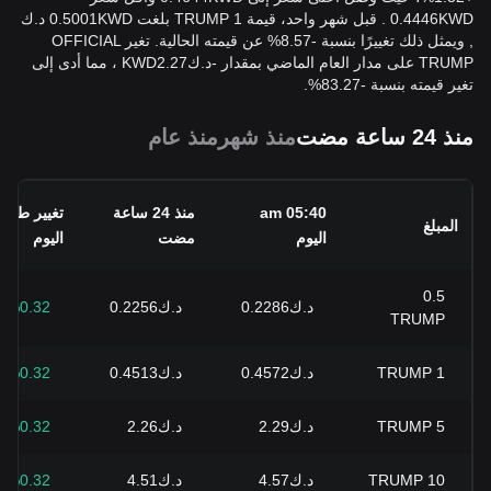
0.4446KWD . قبل شهر واحد، قيمة 1 TRUMP بلغت 0.5001KWD د.ك
, ويمثل ذلك تغييرًا بنسبة -8.57% عن قيمته الحالية. تغير OFFICIAL
TRUMP على مدار العام الماضي بمقدار
-
د.ك
2.27
KWD
، مما أدى إلى
تغير قيمته بنسبة -83.27%.
منذ 24 ساعة مضت
منذ شهر
منذ عام
05:40 am
منذ 24 ساعة
تغيير طوال
المبلغ
اليوم
مضت
اليوم
0.5
د.ك0.2286
د.ك0.2256
%0.32+
TRUMP
1
TRUMP
د.ك0.4572
د.ك0.4513
%0.32+
5
TRUMP
د.ك2.29
د.ك2.26
%0.32+
10
TRUMP
د.ك4.57
د.ك4.51
%0.32+