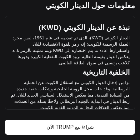
OFFICIAL TRUMP حتى الدينار الكويتي ترتفع هذا الأسبوع.
معلومات حول الدينار الكويتي
سعر السوق الحالي لعملة OFFICIAL TRUMP يبلغ 0.4572 د.ك
لكل TRUMP، ويبلغ إجمالي حد التوفر السوقي لـ
113,502,675.67KWD د.ك بناءً على حجم تداول قدره
نبذة عن الدينار الكويتي (
KWD
)
248,250,220 TRUMP. تغير حجم تداول OFFICIAL TRUMP
بمقدار +14.44% (5,409,394.64KWD د.ك) خلال الـ ٢٤ ساعة
الدينار الكويتي (
KWD
)، الذي تم تقديمه في عام 1961، ليس مجرد
الأخيرة. بلغ حجم تداول TRUMP في اليوم الأخير للتداول
العملة الرسمية للكويت؛ إنه رمز للقوة الاقتصادية للبلاد
37,449,511.18 د.ك.
واستقرارها. عادة ما يتم اختصاره إلى
KWD
ويتم تمثيله بالرمز
d.k
.
يعكس الدينار بقيمته العالية ثروة الكويت النفطية الكبيرة ودورها
كلاعب رئيسي في سوق الطاقة العالمي.
مزيد من المعلومات حول OFFICIAL TRUMP من
الخلفية التاريخية
Bitget
تزامن إدخال الدينار الكويتي مع استقلال الكويت عن الحماية
سعر OFFICIAL TRUMP
البريطانية. وقد حلت محل الروبية الخليجية وشكلت حقبة جديدة
توقعات سعر OFFICIAL TRUMP
من السيادة النقدية، مما يعكس الاستقلال السياسي الجديد للبلاد. تم
تعريف OFFICIAL TRUMP (TRUMP)
ربط الدينار في البداية بالجنيه البريطاني ولاحقًا بسلة من
العملات،
حاسبة ربح OFFICIAL TRUMP
مما يعكس العلاقات التجارية الدولية القوية للكويت.
التصميم والرمزية
شراء/ بيع TRUMP الآن
يجمع تصميم الدينار الكويتي بين عناصر من تاريخ الكويت الغني
والتراث الثقافي والإنجازات الحديثة. تحتوي الأوراق النقدية على
صور للمعالم الرئيسية والسفن الشراعية التقليدية والأعاجيب