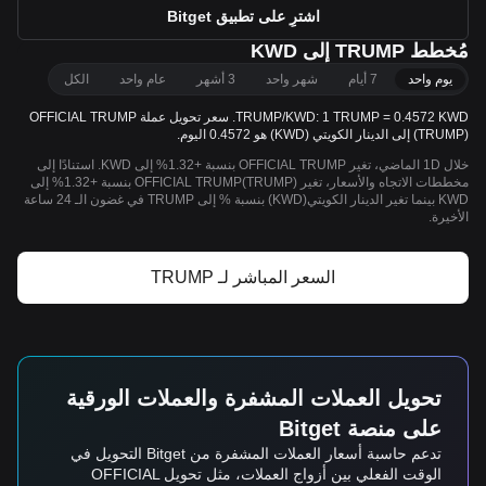
اشترِ على تطبيق Bitget
مُخطط TRUMP إلى KWD
يوم واحد
7 أيام
شهر واحد
3 أشهر
عام واحد
الكل
TRUMP/KWD: 1 TRUMP = 0.4572 KWD. سعر تحويل عملة OFFICIAL TRUMP
(TRUMP) إلى الدينار الكويتي (KWD) هو 0.4572 اليوم.
خلال 1D الماضي، تغير OFFICIAL TRUMP بنسبة +1.32% إلى KWD. استنادًا إلى
مخططات الاتجاه والأسعار، تغير OFFICIAL TRUMP(TRUMP) بنسبة +1.32% إلى
KWD بينما تغير الدينار الكويتي(KWD) بنسبة % إلى TRUMP في غضون الـ 24 ساعة
الأخيرة.
السعر المباشر لـ TRUMP
تحويل العملات المشفرة والعملات الورقية
على منصة Bitget
تدعم حاسبة أسعار العملات المشفرة من Bitget التحويل في
الوقت الفعلي بين أزواج العملات، مثل تحويل OFFICIAL