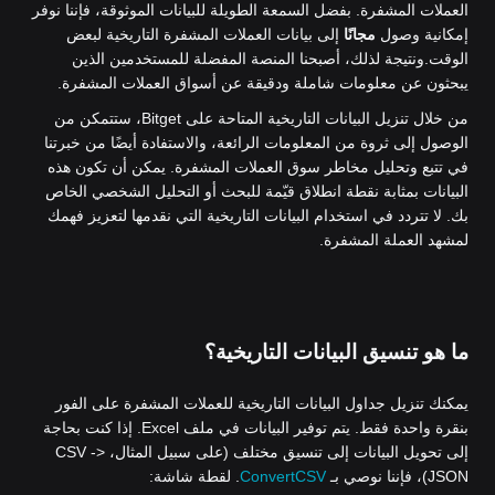
العملات المشفرة. بفضل السمعة الطويلة للبيانات الموثوقة، فإننا نوفر
إمكانية وصول
مجانًا
إلى بيانات العملات المشفرة التاريخية لبعض
الوقت.
ونتيجة لذلك، أصبحنا المنصة المفضلة للمستخدمين الذين
يبحثون عن معلومات شاملة ودقيقة عن أسواق العملات المشفرة.
من خلال تنزيل البيانات التاريخية المتاحة على Bitget، ستتمكن من
الوصول إلى ثروة من المعلومات الرائعة، والاستفادة أيضًا من خبرتنا
في تتبع وتحليل مخاطر سوق العملات المشفرة. يمكن أن تكون هذه
البيانات بمثابة نقطة انطلاق قيّمة للبحث أو التحليل الشخصي الخاص
بك. لا تتردد في استخدام البيانات التاريخية التي نقدمها لتعزيز فهمك
لمشهد العملة المشفرة.
ما هو تنسيق البيانات التاريخية؟
يمكنك تنزيل جداول البيانات التاريخية للعملات المشفرة على الفور
بنقرة واحدة فقط. يتم توفير البيانات في ملف Excel. إذا كنت بحاجة
إلى تحويل البيانات إلى تنسيق مختلف (على سبيل المثال، CSV ->
JSON)، فإننا نوصي بـ
ConvertCSV
. لقطة شاشة: