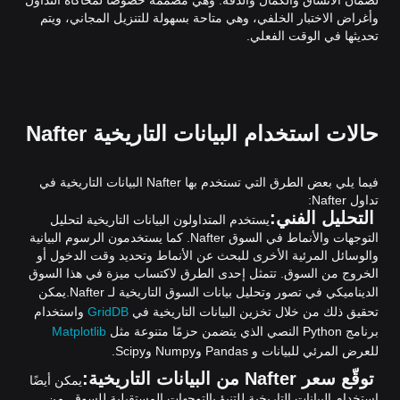
وأغراض الاختبار الخلفي، وهي متاحة بسهولة للتنزيل المجاني، ويتم
تحديثها في الوقت الفعلي.
حالات استخدام البيانات التاريخية Nafter
فيما يلي بعض الطرق التي تستخدم بها Nafter البيانات التاريخية في
تداول Nafter:
التحليل الفني:
يستخدم المتداولون البيانات التاريخية لتحليل
التوجهات والأنماط في السوق Nafter. كما يستخدمون الرسوم البيانية
والوسائل المرئية الأخرى للبحث عن الأنماط وتحديد وقت الدخول أو
الخروج من السوق. تتمثل إحدى الطرق لاكتساب ميزة في هذا السوق
الديناميكي في تصور وتحليل بيانات السوق التاريخية لـ Nafter.
يمكن
تحقيق ذلك من خلال تخزين البيانات التاريخية في
GridDB
واستخدام
برنامج Python النصي الذي يتضمن حزمًا متنوعة مثل
Matplotlib
للعرض المرئي للبيانات و Pandas وNumpy وScipy.
توقّع سعر Nafter من البيانات التاريخية:
يمكن أيضًا
استخدام البيانات التاريخية للتنبؤ بالتوجهات المستقبلية للسوق. من