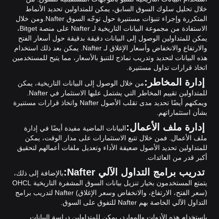
خلال تحليل سلوك السوق السابق، يمكن للمتداولين تحديد الأنماط
المتكررة وإجراء تنبؤات مستنيرة حول توجّه السوق Nafter.
ومن خلال
الاستفادة من مجموعة البيانات التاريخية لـ Nafter على منصة Bitget،
يمكن للمتداولين الوصول إلى البيانات دقيقة بدقيقة حول أسعار الفتح
والارتفاع والانخفاض وأسعار الإغلاق لـ Nafter. يمكن بعد ذلك استخدام
هذه البيانات لتحديد وتدريب نماذج للتنبؤ بالأسعار، مما يتيح للمستخدمين
اتخاذ قرارات تداول مستنيرة.
إدارة المخاطر:
من خلال الوصول إلى البيانات التاريخية، يمكن
للمتداولين تقييم المخاطر التي يشتمل عليها الاستثمار في Nafter.
ويمكنهم أيضًا تحديد مدى تقلب الأصول Nafter واتخاذ قرارات مستنيرة
بشأن استثماراتهم.
إدارة ملف الأعمال:
البيانات الماضية مفيدة أيضًا في إدارة
ملف الأعمال. فمن خلال تتبع الاستثمارات على مدار الوقت، يمكن
للمتداولين تحديد الأصول ضعيفة الأداء وتعديل ملفات أعمالهم لتحقيق
أكبر قدر من العائدات.
تدريب برامج التداول الآلي Nafter:
بالإضافة إلى ذلك،
يتمتع المستخدمون بخيار تنزيل بيانات السوق المشفرة التاريخية OHCL
(سعر الفتح، الارتفاع، والانخفاض وسعر الإغلاق) Nafter لتدريب برامج
التداول الآلي الخاصة بهم Nafter للتفوق على السوق.
باستخدام هذه الأدوات والموارد، يمكن للمتداولين دراسة البيانات