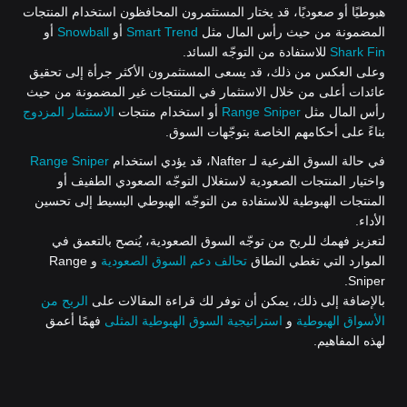
هبوطيًا أو صعوديًا، قد يختار المستثمرون المحافظون استخدام المنتجات
المضمونة من حيث رأس المال مثل
Smart Trend
أو
Snowball
أو
Shark Fin
للاستفادة من التوجّه السائد.
وعلى العكس من ذلك، قد يسعى المستثمرون الأكثر جرأة إلى تحقيق
عائدات أعلى من خلال الاستثمار في المنتجات غير المضمونة من حيث
رأس المال مثل
Range Sniper
أو استخدام منتجات
الاستثمار المزدوج
بناءً على أحكامهم الخاصة بتوجّهات السوق.
في حالة السوق الفرعية لـ Nafter، قد يؤدي استخدام
Range Sniper
واختيار المنتجات الصعودية لاستغلال التوجّه الصعودي الطفيف أو
المنتجات الهبوطية للاستفادة من التوجّه الهبوطي البسيط إلى تحسين
الأداء.
لتعزيز فهمك للربح من توجّه السوق الصعودية، يُنصح بالتعمق في
الموارد التي تغطي النطاق
تحالف دعم السوق الصعودية
و Range
Sniper.
بالإضافة إلى ذلك، يمكن أن توفر لك قراءة المقالات على
الربح من
الأسواق الهبوطية
و
استراتيجية السوق الهبوطية المثلى
فهمًا أعمق
لهذه المفاهيم.