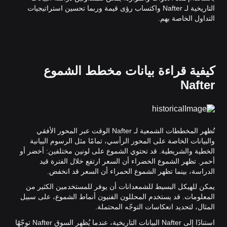
التاريخية لـ Nafter واكتساب رؤى قيمة وربما تحسين استراتيجيات
التداول الخاصة بهم.
كيفية قراءة بيانات مخطط الشموع
Nafter
تُظهر المخططات الشمعية لـ Nafter الوقت عبر المحور الأفقي
والبيانات الخاصة على المحور الرأسي، تمامًا مثل الرسوم البيانية
الخطية والشريطية. قد تحتوي الشموع على لونين مختلفين: أخضر أو
أحمر. تظهر الشموع الخضراء أن السعر ارتفع خلال الفترة قيد
الدراسة، بينما تظهر الشموع الحمراء أن السعر قد انخفض.
يمكن للهيكل البسيط للشمعدانات أن يوفر للمستخدمين الكثير من
المعلومات. قد يستخدم المحللون الفنيون أنماط الشموع، على سبيل
المثال، لتحديد انعكاسات التوجّه المحتملة.
استنادًا إلى Nafter البيانات التاريخية، عندما يُظهر السوق Nafter توجّهًا