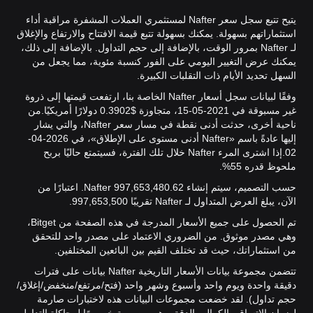
يتيح تتبع سجل سعر Nafter لمستثمري العملات المشفرة مراقبة أداء
استثماراتهم بسهولة. يمكنك بسهولة تتبع قيمة الافتتاح والارتفاع والإغلاق
لـ Nafter بمرور الوقت، بالإضافة إلى حجم التداول. بالإضافة إلى ذلك،
يمكنك عرض التغيير اليومي على الفور كنسبة مئوية، مما يجعل من
السهل تحديد الأيام ذات التقلبات الكبيرة.
وفقًا لبيانات سجل أسعار Nafter الخاصة بنا، ارتفعت قيمتها إلى ذروة
غير مسبوقة في 2021-05-15، متجاوزة $0.3902 دولارًا أمريكيًا.
من
ناحية أخرى، حدثت أدنى نقطة في مسار سعر Nafter، والتي يشار
إليها عادةً باسم «Nafter أدنى مستوى على الإطلاق»، في 2026-04-
02.
إذا اشترى المرء Nafter خلال تلك الفترة، فسيتمتع حاليًا بربح
ملحوظ قدره 55%.
حسب التصميم، سيتم إنشاء 997,653,480.62 Nafter. اعتبارًا من
الآن، يبلغ العرض المتداول لـ Nafter تقريبًا 997,653,500.
تم الحصول على جميع الأسعار المدرجة في هذه الصفحة من Bitget،
وهي مصدر موثوق. من الضروري الاعتماد على مصدر واحد للتحقق
من استثماراتك، حيث قد تختلف القيم بين البائعين المختلفين.
تتضمن مجموعة بيانات الأسعار التاريخية Nafter بيانات على فترات
دقيقة واحدة ويوم واحد وأسبوع وشهر واحد (فتح/مرتفع/منخفض/إغلاق/
حجم تداول). لقد خضعت مجموعات البيانات هذه لاختبارات صارمة
لضمان الاتساق والكمال والدقة. وهي مصممة خصوصًا لمحاكاة التداول