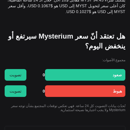
يُمكنك شراء 94.43 MYST مقابل $10 الآن. خلال الـ 24 ساعة الماضية،
كان أعلى سعر لتحويل MYST إلى USD هو $0.1067 USD، وأقل سعر
MYST إلى USD هو $0.1027 USD.
هل تعتقد أنّ سعر Mysterium سيرتفع أو
ينخفض اليوم؟
مجموع الأصوات:
صعود
0
تصويت
هبوط
0
تصويت
تُحدّث بيانات التصويت كل 24 ساعة. فهي تعكس توقعات المجتمع بشأن توجه سعر
Mysterium ولا يجب اعتبارها نصيحة استثمارية.