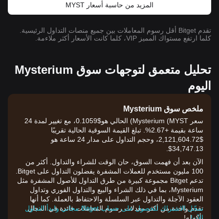
المزيد من حاسبة أسعار MYST
تقدم Bitget أقل رسوم المعاملات بين جميع منصات التداول الرئيسية.
كلما ارتفع مستواك المميز VIP، كلما كانت الأسعار أكثر ملاءمة.
تحليل متعمق لتوجهات سوق Mysterium
اليوم
ملخص سوق Mysterium
سعر Mysterium (MYST) الحالي هو$0.1059، مع تغيير لمدة 24
ساعة بقيمة +2.67%. تبلغ القيمة السوقية الحالية تقريبًا
$2,121,604.72، وحجم التداول على مدار 24 ساعة هو
34,747.13$.
الآن بعد أن فهمت السوق، حان الوقت للشراء والتداول. أكثر من
100 مليون مستخدم للعملات المشفرة يفضلون التداول على Bitget.
تدعم Bitget مجموعة كبيرة من طرق التداول للأصول المشفرة مثل
Mysterium، بما في ذلك الشراء والبيع والتداول الفوري وتداول
العقود الآجلة والتداول عبر السلسلة والاحتفاظ بالعملة. كما أنها
تقدم واحدة من أكثر معدلات رسوم المعاملات فائدة في المجال
سجّل الاشتراك للحصول على حساب Bitget مجاني وابدأ التداول
الآن!
بأكمله!