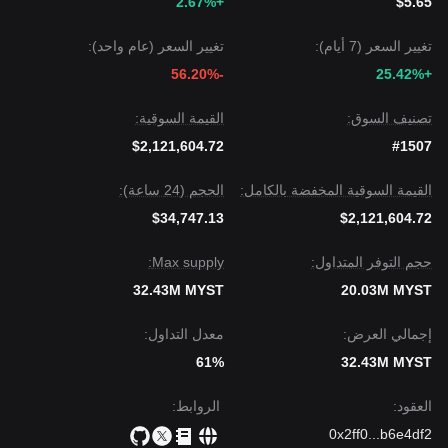
+2.67%
$5.65
تغيير السعر (7 أيام):
تغيير السعر (عام واحد):
-56.20%
+25.42%
تصنيف السوق:
القيمة السوقية:
$2,121,604.72
#1507
القيمة السوقية المخفضة بالكامل:
الحجم (24 ساعة):
$34,747.13
$2,121,604.72
حجم التوفر المتداول:
Max supply:
32.43M MYST
20.03M MYST
إجمالي العرض:
معدل التداول:
61%
32.43M MYST
العقود
:
الروابط
:
0x2ff0
...
b6e4df2