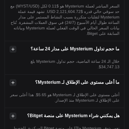
السعر المباشر لعملة Mysterium هو $0.11 لكل (MYST/USD) مع
حد سوقي حالي قدره $2,121,604.72 USD. تشهد قيمة عملة
Mysterium لتقلبات متكررة بسبب النشاط المستمر على مدار
الساعة طوال أيام الأسبوع (24/7) في سوق العملات المشفرة. تُتاح
بيانات السعر الحالي في الوقت الفعلي لعملة Mysterium وبياناته
السابقة على Bitget.
ما حجم تداول Mysterium على مدار 24 ساعة؟
خلال الـ 24 ساعة الماضية، حجم تداول Mysterium بلغ
34,747.13$.
ما أعلى مستوى على الإطلاق لـ Mysterium؟
أعلى مستوى على الإطلاق لـ Mysterium هو 5.65$. هذا أعلى سعر
على الإطلاق لـ Mysterium منذ الإصدار.
هل يمكنني شراء Mysterium على منصة Bitget؟
نعم، يتوفر Mysterium حاليًا على منصة Bitget المركزية. للحصول