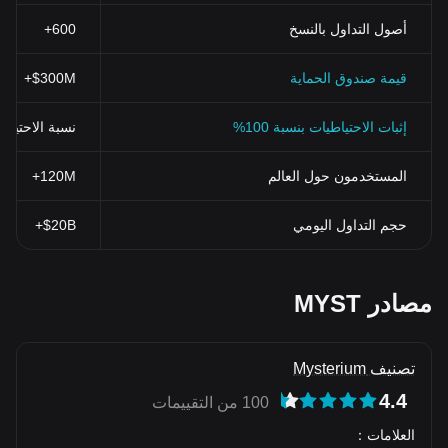
أصول التداول بالنسخ
600+
قيمة صندوق الحماية
$300M+
إثبات الاحتياطيات بنسبة 100%
نسبة الاحتياطي > 100% (تم التحقق منها بنظ
المستخدمون حول العالم
120M+
حجم التداول اليومي
$20B+
مصادر MYST
تصنيف Mysterium
4.4
100 من التقييمات
العلامات
：