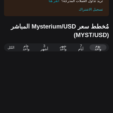
تريد تداول العملات المدرجة؟
انقر هنا
تسجيل الاشتراك
مُخطط سعر Mysterium/USD المباشر
(MYST/USD)
يوم
7
شهر
3
عام
الكل
واحد
أيام
واحد
أشهر
واحد