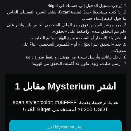
1
.
يُرجى تسجيل الدخول إلى حسابك في Bitget.
2
.
إذا كنت مستخدمًا جديدًا لمنصة Bitget، شاهد الشرح التفصيلي الخاص
بنا حول كيفية إنشاء حساب.
3
.
مرر مؤشر الماوس فوق رمز الملف الشخصي الخاص بك، وانقر على
«لم يتم التحقق منه»، واضغط على «تحقق».
4
.
اختر بلد الإصدار أو المنطقة ونوع الهوّية، واتبع التعليمات.
5
.
حدد «التحقق عبر الجوّال» أو «الكمبيوتر الشخصي» بناءً على
تفضيلاتك.
6
.
أدخل بياناتك وأرسل نسخة من هويتك، والتقط صورة ذاتية.
7
.
أرسل طلبك، وبهذا تكون قد أكملت التحقق من الهوية!
اشترِ Mysterium مقابل 1
USD
هدية ترحيبية بقيمة span style='color: #08FFFF'
>6200 USDT لمستخدمي Bitget الجُدد!
اشتر Mysterium الآن