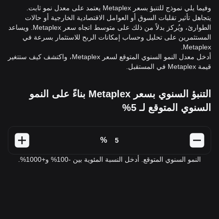
وفيما يلي نموذج للتنبؤ بسعر Metaplex يعتمد على معدل نمو ثابت.
يتجاهل تأثير تقلبات السوق أو العوامل الاقتصادية الخارجية أو حالات
الطوارئ، ويُركز بدلاً من ذلك على متوسط اتجاه سعر Metaplex. ويساعد
المستثمرين على تحليل وحساب إمكانات الربح للاستثمار بسرعة في
Metaplex.
أدخل معدل النمو السنوي المتوقع لسعر Metaplex، واكتشف كيف ستتغير
قيمة Metaplex في المستقبل.
التنبؤ السنوي بسعر Metaplex بناءً على النمو
السنوي المتوقع لـ 5%
%
النمو السنوي المتوقع. أدخل النسبة المئوية بين -100% و+1000%.