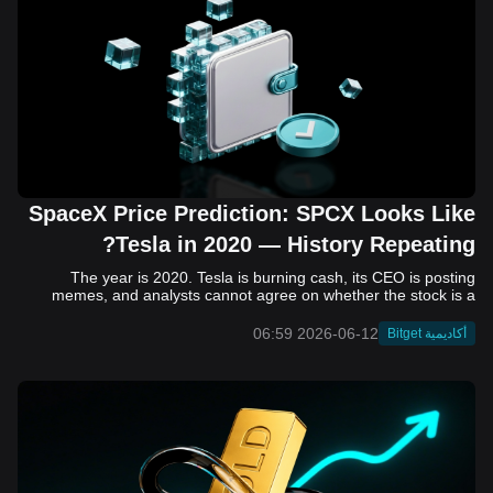
SpaceX Price Prediction: SPCX Looks Like
Tesla in 2020 — History Repeating?
The year is 2020. Tesla is burning cash, its CEO is posting memes, and analysts cannot agree on whether the stock is a generational opportunity or an elaborate joke. Now replace Tesla with SpaceX. Replace 2020 with 2026. The debate looks almost identical, and SPCX is set to hit the Nasdaq on June 12. The offering price is $135 per share. The implied valuation is $1.75 trillion. For anyone who watched Tesla run 700% that year, the pattern is hard to unsee. History does not repeat, but it rhymes often enough to pay attention. Before sizing into SPCX on day one, investors need to understand what actually drove Tesla's re-rating, whether SpaceX has the same ingredients, and where the comparison quietly falls apart. That is what this piece covers, with numbers. Five structural parallels that make SPCX feel like TSLA 2020. Five critical differences that could make trade painful. And the exact price levels and execution metrics will tell you whether this rocket clears the atmosphere or comes apart on ascent. Tesla in 2020 — The Flashback Every Investor Needs To understand the TSLA/SPCX parallel, you need to remember what Tesla actually looked like at the start of 2020. Not in hindsight. Through the eyes of a skeptic. Tesla, Inc. (TSLA) Price History Source: Yahoo Finance In January of that year, Tesla was trading at roughly $28 on a split-adjusted basis. The company had just barely posted its first full-year GAAP profit, capping nearly a decade of consecutive annual losses. Revenue was growing fast, but the valuation was already uncomfortable by any conventional measure. The price-to-earnings ratio peaked at 940x by Q4 2020, a number that triggered every value screen on the planet. The bear case was loud and well-reasoned. Tesla was a car company with car-company margins, going up against century-old manufacturers with far deeper pockets. The stock had already run hard. Every rational DCF model said it was overvalued. Then the narrative shifted. Not because of a single earnings beat or a product launch. The market collectively decided that Tesla was not a car company. It was a clean energy platform, a software business, a battery technology leader, and a self-driving AI play, all in one ticker. Once that frame took hold, traditional valuation metrics lost their grip as anchors. Retail investors piled in. Institutional funds that had stayed on the sidelines were forced to buy when Tesla was added to the SP 500 in December. The feedback loop closed hard and fast. By the end of 2020, the stock had risen 743% from its March lows, making it the largest company ever added to the index at the time of inclusion. The lesson is not that Tesla was cheap. It was not. The lesson is that Tesla's 2020 rally had almost nothing to do with fundamentals catching up to price. It was the market repricing the total addressable market and the probability of dominance. That distinction is the entire reason the SPCX conversation is worth having. The Parallel — Why SPCX Feels Like TSLA 2020 The similarities between SpaceX today and Tesla in 2020 are not superficial. They span five structural dimensions that matter to how markets re-rate a stock. The visionary founder effect: Tesla in 2020 was inseparable from Elon Musk. His vision, execution record, and ability to shape investor narratives were central to the thesis. SpaceX in 2026 is similar. Investors are not just buying a launch company; they are buying a vision of a multi-planetary future and a global communications network powered by Starlink. That founder premium is powerful, but it also creates key-person risk. Unprofitable on paper, but the underlying business is real: SpaceX’s headline GAAP losses may appear concerning, but adjusted EBITDA and Starlink’s profitability suggest the core business is already generating substantial economic value. Tesla investors who looked beyond reported losses before 2020 were ultimately rewarded. The question is whether SpaceX merits the same long-term patience. Dominant in a market that is just getting started: Tesla led the EV market just as adoption began accelerating. SpaceX occupies a similar position in the emerging space economy. Starlink has already achieved global scale, while Starship could dramatically lower launch costs if commercial operations mature, potentially reshaping the economics of the entire industry. A valuation that does not make sense on traditional metrics, and may not need to: SpaceX’s valuation appears extreme by conventional measures, much like Tesla’s did in 2020. Traditional valuation frameworks are not necessarily wrong, but when a company is creating a new category, they may fail to capture the scale of future opportunities. Retail conviction meets institutional hesitation: Tesla’s 2020 rally was fueled by strong retail demand and skepticism from many institutional investors. SpaceX could follow a similar path, with intense retail enthusiasm, cautious institutions, and potential future index inclusion creating demand that extends beyond near-term fundamentals. The Bull Case — If History Repeats If the Tesla 2020 parallel holds, what does the upside actually look like in numbers? Starlink's ceiling is much higher than $11.4 billion: Starlink still reaches only a fraction of its addressable market. With Starship enabling faster and cheaper satellite deployment, analysts project Starlink revenue could reach $30 to $50 billion annually by 2030. At a 40% operating margin, that implies $12 to $20 billion in operating profit from Starlink alone. Starship changes the economics of everything: If commercial Starship operations begin in the second half of 2026, the impact goes beyond lower launch costs. It could unlock new markets, accelerate satellite deployment, and reshape the economics of the entire launch industry. Even partial success would imply a much larger company than what traditional valuation models capture today. A Mars mission timeline becomes the narrative re-rating catalyst: Tesla’s re-rating happened when EV adoption moved from fringe to mainstream consensus. For SpaceX, the equivalent moment could come when a credible human Mars transit shifts from vision to scheduled mission. That would be less a financial event than a narrative event, and narrative events are what drive extreme re-ratings. The price target scenarios, modeled on Starlink growth and Starship commercialization, look like this: Scenario Implied Price by 2030 Basis Base Case $200 to $250 Starlink at $25B revenue, 35x EV/Revenue Bull Case $300 to $400 Starlink at $40B plus Starship commercial ops at scale Extreme Bull $500+ Full narrative re-rating plus index inclusion demand shock One more number worth sitting with: if SPCX mirrors Tesla’s exact 2020 to 2021 trajectory, a 700% move from the IPO price implies roughly $1,080 per share and a market cap above $14 trillion. That is not a price target. It is a thought experiment about maximum narrative compression when the market decides a company is no longer just a company, but a civilizational bet. The Bear Case — Where the Analogy Breaks Down The Tesla parallel is compelling, but incomplete. There are five places where the comparison breaks down, and ignoring them is how investors get hurt. SpaceX's biggest customer is the government: Tesla in 2020 was a consumer business with diversified demand from individual buyers. SpaceX is different. A meaningful share of revenue comes from NASA, the Department of Defense, and other government agencies. That makes SpaceX partly a defense and aerospace contractor, with budget, policy, and political risks Tesla never faced. You are buying the economics without the control: Public investors may participate in the upside, but Class A shares carry little meaningful voting power. Elon Musk retains strategic control. That may support the founder premium, but it also means shareholders have limited recourse if priorities shift, attention drifts, or decisions favor long-term missions over near-term profitability. Regulatory risk is structural, not episodic: Tesla faced regulatory scrutiny, but SpaceX depends on approvals for launches, environmental reviews, and commercial space operations. A major launch failure, extended FAA hold, or policy shift could delay Starship, slow Starlink deployment, and damage the growth narrative at the wrong time. The valuation math is genuinely difficult to defend: At a $1.75 trillion valuation, SpaceX is priced as if several major outcomes have already gone right: scaled Starship operations, massive Starlink growth, and a Mars-driven narrative premium. Reasonable base-case valuations sit far below the IPO price, meaning investors are effectively paying for the bull case upfront. The 2022 lesson exists and should not be dismissed: Tesla’s 2020 surge was followed by a brutal 2022 drawdown. The same retail conviction and founder premium that powered the rally became liabilities when sentiment turned. If SPCX follows the Tesla path, investors must account for both the euphoric upside and the volatility that may follow. The Tokenized Futures Signal — What Pre-Market Activity Is Telling Us Before SPCX officially trades on Nasdaq, there is already a market pricing it: the on-chain tokenized futures market on Bitget. Tokenized futures offer a live sentiment read: SPCXUSDT perpetual contracts have created real-time price discovery before the IPO. This matters because the participant base is retail-heavy, global, and conviction-driven, making it a useful signal traditional IPO indicators may miss. Positive funding suggests long-side enthusiasm: If funding rates remain persistently positive, traders are paying a premium to stay long. That points to strong retail conviction and limited short-side p
2026-06-12 06:59
أكاديمية Bitget