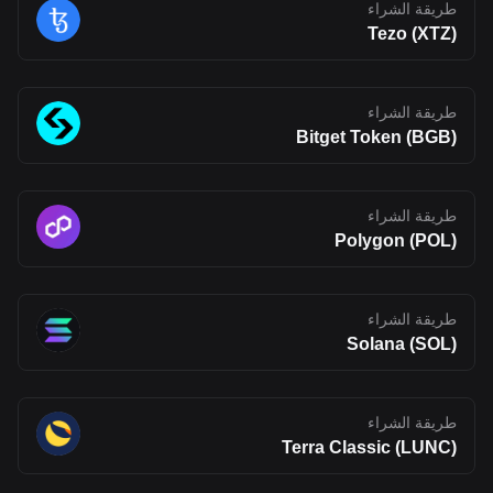
early in its journey. Its long-term impact will depend on whether its
طريقة الشراء
technology can move beyond theory and attract real usage.
Tezo (XTZ)
Developer adoption, ecosystem growth, and competition in the
Layer 2 space will all shape its future. For now, BLEND stands as
an interesting project to watch, one that reflects where Web3
infrastructure may be heading, but also one that carries the
طريقة الشراء
uncertainty typical of emerging blockchain networks. Disclaimer:
The opinions expressed in this article are for informational
Bitget Token (BGB)
purposes only. This article does not constitute an endorsement of
any of the products and services discussed or investment,
financial, or trading advice. Qualified professionals should be
consulted prior to making financial decisions.
طريقة الشراء
Polygon (POL)
طريقة الشراء
Solana (SOL)
طريقة الشراء
Terra Classic (LUNC)