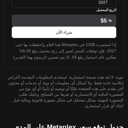
2027
الربح المحتمل
$5
≈
شراء الآن
إذا استثمرت $100 في Metaplex هذا العام واحتفظت بها حتى
2027، فإن توقعات السعر تُشير إلى ربح محتمل يبلغ 5.00%
يعكس عائد استثمار يبلغ $5. (لا يتم تضمين الرسوم بهذا التقدير).
تنويه: لا تُعد هذه نصيحة استثمارية. تُستخدم المعلومات المقدمة لأغراض
إعلامية عامة فقط. ولا تُشكل أي معلومات أو مواد أو خدمات أو محتوى
آخر مقدم على هذه الصفحة طلبًا أو توصية أو تأييدًا أو أي نوع من
المشورة المالية أو الاستثمارية أو غيرها من النصائح. وعليك طلب
المشورة المهنية بشكل مستقل في شكل مشورة قانونية ومالية قبل
اتخاذ أي قرار استثماري.
جدول توقع سعر Metaplex على المدى