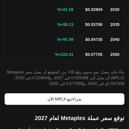
%
+21.55
$
0.02904
2030
%
+55.13
$
0.03706
2035
%
+97.99
$
0.04730
2040
%
+222.51
$
0.07705
2050
بناءً على معدل نمو سنوي يبلغ 5%، من المتوقع أن يصل سعر Metaplex
(MPLX) أن يصل إلى $0.02508 في 2027، و$0.02904 في 2030،
$0.04730و في 2040، و$0.07705 في 2050.
شراء/بيع MPLX الآن
توقع سعر عملة Metaplex لعام 2027