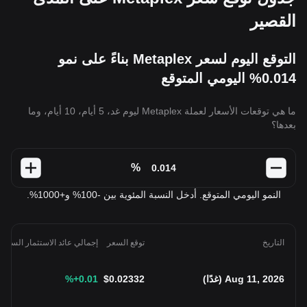
القصير
التوقع اليوم لسعر Metaplex بناءً على نمو
0.014% اليومي المتوقع
ما هي توقعات الأسعار لعملة Metaplex ليوم غد، 5 أيام، 10 أيام، وما
بعدها؟
%
النمو اليومي المتوقع. أدخل النسبة المئوية بين -100% و+1000%.
التاريخ
توقع السعر
إجمالي عائد الاستثمار السنوي
Aug 11, 2026
(
غدًا
)
0.02332
$
+0.01
%