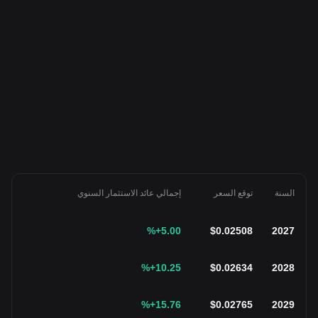
السنة
توقع السعر
إجمالي عائد الاستثمار السنوي
%
+5.00
$
0.02508
2027
%
+10.25
$
0.02634
2028
%
+15.76
$
0.02765
2029