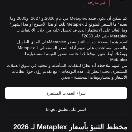
غير مدرجة
كم يمكن أن تكون قيمة Metaplex في عام 2026،و 2027، و2030 وما
بعده؟ ما السعر المتوقع لـ Metaplex للغد أو هذا الأسبوع أو هذا الشهر؟
وما العائد على الاستثمار الذي قد تحصل عليه من خلال الاحتفاظ بـ
Metaplex حتى عام 2050؟
تُقدم هذه الصفحة أدوات التنبؤ بسعر Metaplexعلى المدى الطويل
والقصير لمساعدتك على تقييم أداء السعر المستقبلي لـ Metaplex.
ويمكنك أيضًا تعيين توقعاتك الخاصة لتقدير القيمة المستقبلية لـ
Metaplex.
من المهم ملاحظة أنه نظرًا للتقلبات المتأصلة والتعقيد في سوق العملات
المشفرة، يجب النظر إلى هذه التوقعات - مع تقديم رؤى حول نطاقات
الأسعار والسيناريوهات المحتملة - بحذر.
شراء العملات المشفرة
اشترِ على تطبيق Bitget
مخطط التنبؤ بأسعار Metaplex لـ 2026