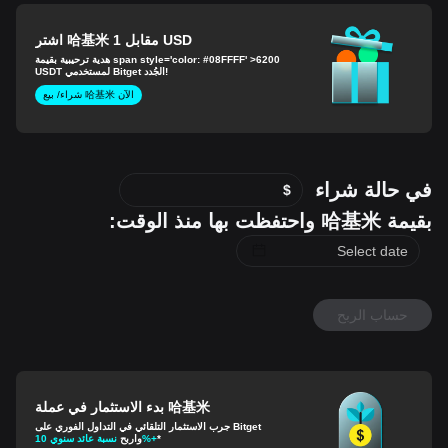
اشترِ 哈基米 مقابل 1 USD
هدية ترحيبية بقيمة span style='color: #08FFFF' >6200
USDT لمستخدمي Bitget الجُدد!
شراء/ بيع 哈基米 الآن
في حالة شراء
$
بقيمة 哈基米 واحتفظت بها منذ الوقت:
حساب الربح
بدء الاستثمار في عملة 哈基米
جرب الاستثمار التلقائي في التداول الفوري على Bitget
*
نسبة عائد سنوي 10%+
واربح