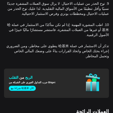
9. توخ الحذر من عمليات الاحتيال: لا يزال سوق العملات المشفرة جديدًا
نسبيًا وأقل تنظيمًا من الأسواق المالية التقليدية. لذا عليك توخ الحذر من
عمليات الاحتيال ومخططات بونزي وفرص الاستثمار الاحتيالية.
10. اطب المشورة المهنية: إذا لم تكن متأكدًا من الاستثمار في عملة 哈
基米 أو غيرها من العملات المشفرة، فاستشر مستشارًا ماليًا خبيرًا في
الأصول الرقمية.
تذكر أن الاستثمار في عملة 哈基米 ينطوي على مخاطر، ومن الضروري
إجراء بحثك الخاص واتخاذ القرارات بناءً على وضعك المالي الخاص
وتحمل المخاطر.
الربح
من
التقلب
جرب التداول الفوري على الشبكة من Bitget
شراء/ بيع 哈基米 الآن
العملات الرائجة