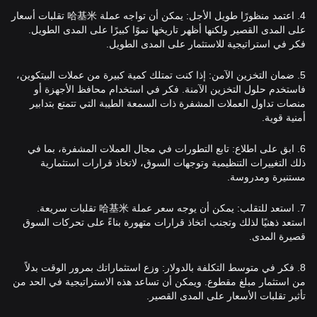
4. اعتمد منظورًا طويل الأجل: يمكن أن تواجه عملة 哈基米 تقلبات أسعار
على المدى القصير ولكنها أظهر تاريخها نموًا كبيرًا على المدى الطويل.
فكر في استراتيجية للاستثمار على المدى الطويل.
5. ضمان التخزين الآمن: إذا كنت تمتلك كمية كبيرة من عملات البيتكوين،
فاستخدم حلول التخزين الآمنة. فكر في استخدام محافظ الأجهزة أو
منصات تداول العملات المشفرة ذات السمعة الطيبة التي تتمتع بتدابير
أمنية قوية.
6. ابق على اطلاع: تابع التطورات في مجال العملات المشفرة، بما في
ذلك التغييرات التنظيمية وتوجهات السوق، لاتخاذ قرارات استثمارية
مستنيرة ومدروسة.
7. استعد للتقلب: يمكن أن يوجه سعر عملة 哈基米 تقلبات سريعة.
استعد ذهنيًا لذلك وتجنب اتخاذ قرارات متهورة بناءً على تحركات السوق
قصيرة المدى.
8. فكر في متوسط التكلفة بالدولار: وزع استثماراتك بمرور الوقت بدلاً
من استثمار مبلغ مقطوع. ويمكن أن تساعد هذه الاستراتيجية في الحد من
تأثير تقلبات الأسعار على المدى القصير.