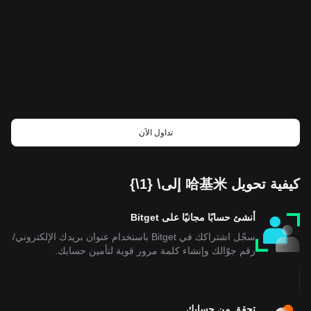
تداول الآن
كيفية تحويل 哈基米 إلى\ {1\}
أنشئ حسابًا مجانيًا على Bitget
سجّل اشتراكك في Bitget باستخدام عنوان بريدك الإلكتروني/
رقم جوّالك وإنشاء كلمة مرور قوية لتأمين حسابك.
تحقق من حسابك