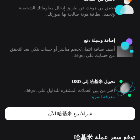
تحقق من هويتك عن طريق إدخال معلوماتك الشخصية
وتحميل بطاقة هوية صالحة بها صورتك.
إضافة وسيلة دفع
أضف بطاقة ائتمان/خصم مباشر أو حساب بنكي بعد التحقق
من حسابك على Bitget.
تحويل 哈基米 إلى USD
اختر من بين العملات المشفرة للتداول على Bitget.
معرفة المزيد
شراء/ بيع 哈基米 الآن
توقع سعر عملة 哈基米