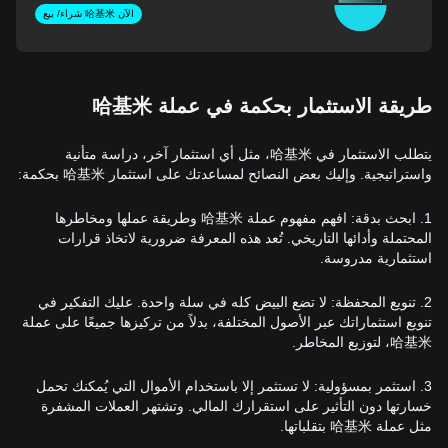
شراء/ بيع 哈基米 الآن
طريقة الاستثمار بحكمة في عملة 哈基米
يتطلب الاستثمار في 哈基米، مثل أي استثمار آخر، دراسة متأنية
واستراتيجية. وإليك بعض النصائح لمساعدتك على استثمار 哈基米 بحكمة:
1. ابحث بدقة: افهم مفهوم عملة 哈基米 وطريقة عملها ومخاطرها
المحتملة وأدائها التاريخي. تُعد هذه المعرفة ضرورية لاتخاذ قرارات
استثمارية مدروسة.
2. تنويع المحفظة: لا تضع البيض كله في سلة واحدة. عليك التفكير في
تنويع استثماراتك عبر الأصول المختلفة، بدلاً من تركيزها جميعًا على عملة
哈基米، لتوزيع المخاطر.
3. استثمر بمسؤولية: لا تستثمر إلا باستخدام الأموال التي يُمكنك تحمل
خسارتها دون التأثير على استقرارك المالي. وتشتهر العملات المشفرة
مثل عملة 哈基米 بتقلباتها.