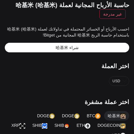
حاسبة الأرباح المجانية لعملة 哈基米 (哈基米)
غير مدرجة
احسب الأرباح أو الخسائر المحتملة في تداولاتك لعملة 哈基米 (哈基米)
باستخدام حاسبة الربح 哈基米 المجانية من Bitget!
شراء 哈基米
اختر العملة
USD
اختر عملة مشفرة
DOGE
DOGE
BTC
哈基米
XRP
SHIB
SHIB
ETH
DOGECOIN