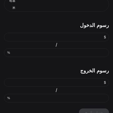
哈基
米
رسوم الدخول
$
/
%
رسوم الخروج
$
/
%
حساب الربح