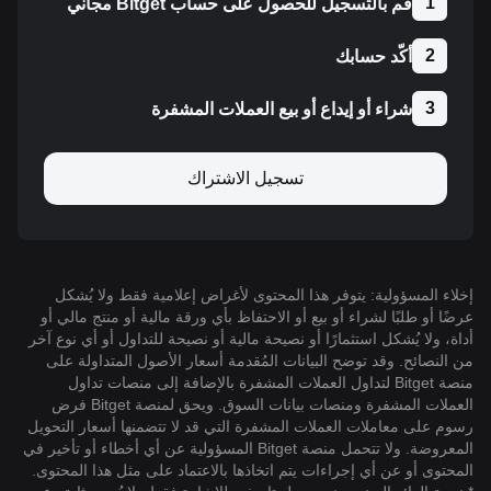
1
قم بالتسجيل للحصول على حساب Bitget مجاني
2
أكّد حسابك
3
شراء أو إيداع أو بيع العملات المشفرة
تسجيل الاشتراك
إخلاء المسؤولية: يتوفر هذا المحتوى لأغراض إعلامية فقط ولا يُشكل
عرضًا أو طلبًا لشراء أو بيع أو الاحتفاظ بأي ورقة مالية أو منتج مالي أو
أداة، ولا يُشكل استثمارًا أو نصيحة مالية أو نصيحة للتداول أو أي نوع آخر
من النصائح. وقد توضح البيانات المُقدمة أسعار الأصول المتداولة على
منصة Bitget لتداول العملات المشفرة بالإضافة إلى منصات تداول
العملات المشفرة ومنصات بيانات السوق. ويحق لمنصة Bitget فرض
رسوم على معاملات العملات المشفرة التي قد لا تتضمنها أسعار التحويل
المعروضة. ولا تتحمل منصة Bitget المسؤولية عن أي أخطاء أو تأخير في
المحتوى أو عن أي إجراءات يتم اتخاذها بالاعتماد على مثل هذا المحتوى.