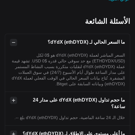
الأسئلة الشائعة
ما السعر الحالي لـ dYdX (ethDYDX)؟
السعر المباشر لعملة dYdX (ethDYDX) هو $0 لكل
(ETHDYDX/USD) مع حد سوقي حالي قدره $0 USD. تشهد قيمة
عملة dYdX (ethDYDX) لتقلبات متكررة بسبب النشاط المستمر
على مدار الساعة طوال أيام الأسبوع (24/7) في سوق العملات
المشفرة. تُتاح بيانات السعر الحالي في الوقت الفعلي لعملة dYdX
(ethDYDX) وبياناته السابقة على Bitget.
ما حجم تداول dYdX (ethDYDX) على مدار 24
ساعة؟
خلال الـ 24 ساعة الماضية، حجم تداول dYdX (ethDYDX) بلغ --.
ما أعلى مستوى على الإطلاق لـ dYdX (ethDYDX)؟