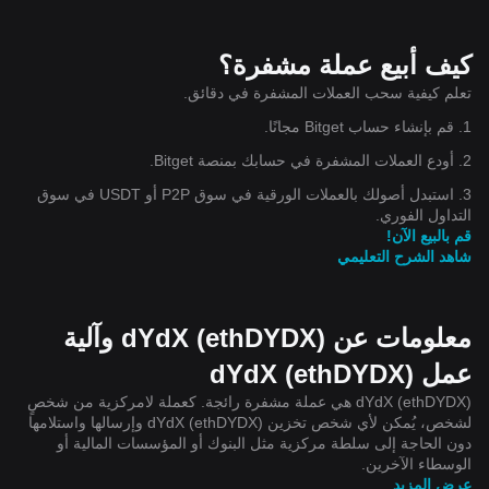
كيف أبيع عملة مشفرة؟
تعلم كيفية سحب العملات المشفرة في دقائق.
1. قم بإنشاء حساب Bitget مجانًا.
2. أودع العملات المشفرة في حسابك بمنصة Bitget.
3. استبدل أصولك بالعملات الورقية في سوق P2P أو USDT في سوق
التداول الفوري.
قم بالبيع الآن!
شاهد الشرح التعليمي
معلومات عن dYdX (ethDYDX) وآلية
عمل dYdX (ethDYDX)
dYdX (ethDYDX) هي عملة مشفرة رائجة. كعملة لامركزية من شخصٍ
لشخص، يُمكن لأي شخص تخزين dYdX (ethDYDX) وإرسالها واستلامها
دون الحاجة إلى سلطة مركزية مثل البنوك أو المؤسسات المالية أو
الوسطاء الآخرين.
عرض المزيد