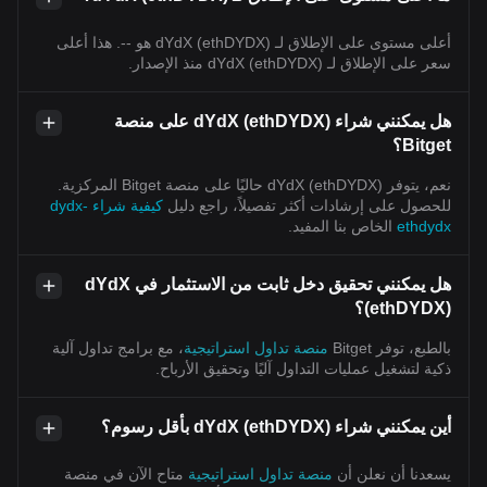
أعلى مستوى على الإطلاق لـ dYdX (ethDYDX) هو --. هذا أعلى
سعر على الإطلاق لـ dYdX (ethDYDX) منذ الإصدار.
هل يمكنني شراء dYdX (ethDYDX) على منصة
Bitget؟
نعم، يتوفر dYdX (ethDYDX) حاليًا على منصة Bitget المركزية.
للحصول على إرشادات أكثر تفصيلاً، راجع دليل
كيفية شراء dydx-
ethdydx
الخاص بنا المفيد.
هل يمكنني تحقيق دخل ثابت من الاستثمار في dYdX
(ethDYDX)؟
بالطبع، توفر Bitget
منصة تداول استراتيجية
، مع برامج تداول آلية
ذكية لتشغيل عمليات التداول آليًا وتحقيق الأرباح.
أين يمكنني شراء dYdX (ethDYDX) بأقل رسوم؟
يسعدنا أن نعلن أن
منصة تداول استراتيجية
متاح الآن في منصة