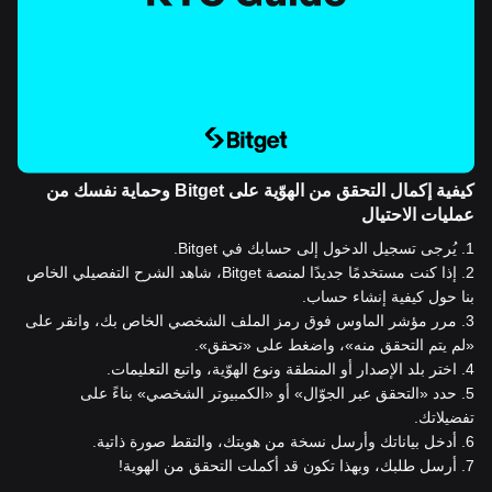
كيفية إكمال التحقق من الهوّية على Bitget وحماية نفسك من
عمليات الاحتيال
1
.
يُرجى تسجيل الدخول إلى حسابك في Bitget.
2
.
إذا كنت مستخدمًا جديدًا لمنصة Bitget، شاهد الشرح التفصيلي الخاص
بنا حول كيفية إنشاء حساب.
3
.
مرر مؤشر الماوس فوق رمز الملف الشخصي الخاص بك، وانقر على
«لم يتم التحقق منه»، واضغط على «تحقق».
4
.
اختر بلد الإصدار أو المنطقة ونوع الهوّية، واتبع التعليمات.
5
.
حدد «التحقق عبر الجوّال» أو «الكمبيوتر الشخصي» بناءً على
تفضيلاتك.
6
.
أدخل بياناتك وأرسل نسخة من هويتك، والتقط صورة ذاتية.
7
.
أرسل طلبك، وبهذا تكون قد أكملت التحقق من الهوية!