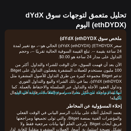
تحليل متعمق لتوجهات سوق dYdX
(ethDYDX) اليوم
ملخص سوق dYdX (ethDYDX)
سعر dYdX (ethDYDX) (ETHDYDX) الحالي هو--، مع تغيير لمدة
24 ساعة بقيمة --. تبلغ القيمة السوقية الحالية تقريبًا --، وحجم
التداول على مدار 24 ساعة هو 0.00$.
الآن بعد أن فهمت السوق، حان الوقت للشراء والتداول. أكثر من
100 مليون مستخدم للعملات المشفرة يفضلون التداول على Bitget.
تدعم Bitget مجموعة كبيرة من طرق التداول للأصول المشفرة مثل
dYdX (ethDYDX)، بما في ذلك الشراء والبيع والتداول الفوري
وتداول العقود الآجلة والتداول عبر السلسلة والاحتفاظ بالعملة. كما
سجّل الاشتراك للحصول على حساب Bitget مجاني وابدأ التداول
أنها تقدم واحدة من أكثر معدلات رسوم المعاملات فائدة في المجال
الآن!
بأكمله!
إخلاء المسؤولية عن المخاطر
يعتمد التحليل أعلاه على بيانات الرسم البياني في الوقت الفعلي
والمؤشرات الفنية بمنصة Bitget، والتي تولى تجميعها ومراجعتها
فريق أبحاث Bitget. ويُرجى العلم أنها بيانات مرجعية فقط ولا
تشكل نصيحة استثمارية. أسعار العملات المشفرة متقلبةٌ للغاية. لذا،