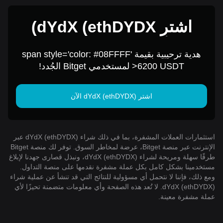
اشترِ dYdX (ethDYDX)
مقابل 1 USD
هدية ترحيبية بقيمة span style='color: #08FFFF'
>6200 USDT لمستخدمي Bitget الجُدد!
اشتر dYdX (ethDYDX) الآن
استثمارات العملات المشفرة، بما في ذلك شراء dYdX (ethDYDX) عبر
الإنترنت عبر منصة Bitget، عرضة لمخاطر السوق. توفر لك منصة Bitget
طرقًا سهلة ومريحة لشراء dYdX (ethDYDX)، ونبذل قصارى جهدنا لإبلاغ
مستخدمينا بشكل كامل بكل عملة مشفرة نقدمها على منصة التداول.
ومع ذلك، فإننا لا نتحمل أي مسؤولية للنتائج التي قد تنشأ عن عملية شراء
dYdX (ethDYDX). لا تُعد هذه الصفحة وأي معلومات متضمنة تحيزًا لأي
عملة مشفرة معينة.