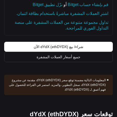
قم بإنشاء حساب Bitget
أو
نزّل تطبيق Bitget
اشترِ العملات المشفرة مباشرةً باستخدام بطاقة ائتمان.
تداول مجموعة متنوعة من العملات المشفرة على منصة
التداول الفوري للمراجحة.
شراء/ بيع dYdX (ethDYDX) الآن
جميع أسعار العملات المشفرة
المعلومات التالية مضمنة:
توقع سعر dYdX (ethDYDX)، مقدمة عن مشروع
dYdX (ethDYDX)، سجل التطوير، والمزيد. استمر في القراءة للحصول على
فهم أعمق لـ dYdX (ethDYDX).
توقعات سعر dYdX (ethDYDX)