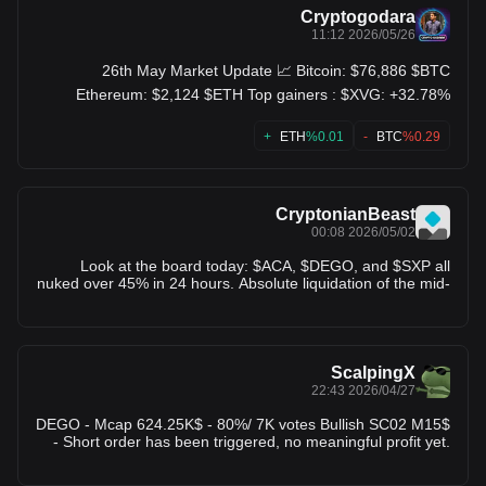
Cryptogodara
2026/05/26 11:12
26th May Market Update 📈 Bitcoin: $76,886 $BTC
Ethereum: $2,124 $ETH Top gainers : $XVG: +32.78%
$PHA: +28.61% $TON: +18.61% Top losers : $DEGO:
-48.14% $MEW: -26.87% $ICX: -18.44%
ETH
%0.01+
BTC
%0.29-
CryptonianBeast
2026/05/02 00:08
Look at the board today: $ACA, $DEGO, and $SXP all
nuked over 45% in 24 hours. Absolute liquidation of the mid-
caps. If you aren't playing the 1% that’s green, you’re just
exit liquidity for the bots. The only thing pumping is Bio
Protocol (+20%). The rest? It’s a funeral.
ScalpingX
2026/04/27 22:43
$DEGO - Mcap 624.25K$ - 80%/ 7K votes Bullish SC02 M15
- Short order has been triggered, no meaningful profit yet.
Entry lies within HVN + not affected by any weak zone, the
resistance zone is approximately 9.18% wide. The