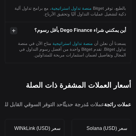
بالطبع، توفر Bitget
منصة تداول استراتيجية
، مع برامج تداول آلية
ذكية لتشغيل عمليات التداول آليًا وتحقيق الأرباح.
أين يمكنني شراء Dego Finance بأقل رسوم؟
يسعدنا أن نعلن أن
منصة تداول استراتيجية
متاح الآن في منصة
تداول Bitget. تقدم Bitget واحدة من أفضل رسوم التداول في
المجال وتفاصيل لضمان استثمارات مربحة للمتداولين.
أسعار العملات المشفرة ذات الصلة
عملات رائجة
عملات مُدرجة حديثًا
حد التوفر السوقي القابل للمق
سعر Solana (USD)
سعر WINkLink (USD)