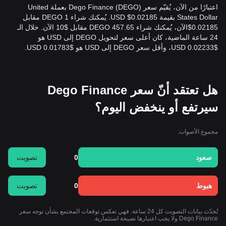
اعتبارًا من الآن، يُقيّم سعر Dego Finance (DEGO) بعملة United
States Dollar بقيمة 0.02185$ USD. يُمكنك شراء 1 DEGO مقابل
0.02185$الآن، يُمكنك شراء 457.65 DEGO مقابل $10 الآن. خلال الـ
24 ساعة الماضية، كان أعلى سعر لتحويل DEGO إلى USD هو
$0.02233 USD، وأقل سعر DEGO إلى USD هو $0.01783 USD.
هل تعتقد أنّ سعر Dego Finance
سيرتفع أو ينخفض اليوم؟
مجموع الأصوات:
صعود
0
تصويت
هبوط
0
تصويت
تُحدّث بيانات التصويت كل 24 ساعة. فهي تعكس توقعات المجتمع بشأن توجه سعر
Dego Finance ولا يجب اعتبارها نصيحة استثمارية.