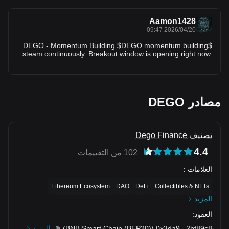
downtrend has lasted for 4 days 5 hours, with the largest
recorded price decline at 83.67%. If price breaks above this
resistance zone, there is a high probability that the trend will
Aamon1428
reverse to the upside.
2026/04/20 09:47
$DEGO - Momentum Building $DEGO momentum building
steam continuously. Breakout window is opening right now.
Indecision has been completely eliminated from the chart.
Direction is crystal clear upward. Technical Breakdown: *
RSI at 27.4: RSI indicates clean bullish momentum forming.
Technical confirmation is strong. * ADX at 25.4: ADX
validating that trend is developing here. Setup quality is
مصادر DEGO
excellent here. Entry Point: $0.149500 Target 1: $0.142772
(+ 4.5%) Target 2: $0.136920 (+ -8.4%) Target 3: $0.127097
(+ -15.0%) Risk/Reward Ratio: 1.50x Analysis score: 86.2 -
Among the highest quality setups available right now.
تصنيف Dego Finance
Trading this type of setup is how wealth builds. Technical
perfection on $DEGO. This is what textbooks show as ideal
4.4
trading setup. Action time is now. #TechnicalAnalysis
102 من التقييمات
#Altcoins #DEGO
العلامات
：
Ethereum Ecosystem
DAO
DeFi
Collectibles & NFTs
المزيد
العقود
:
2bf89c8
...
0x3da9
(
BNB Smart Chain (BEP20)
)
المزيد