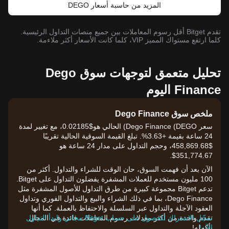
المزيد من حاسبة أسعار DEGO
تقدم Bitget أقل رسوم المعاملات بين جميع منصات التداول الرئيسية.
كلما ارتفع مستواك المميز VIP، كلما كانت الأسعار أكثر ملاءمة.
تحليل متعمق لتوجهات سوق Dego
Finance اليوم
ملخص سوق Dego Finance
سعر Dego Finance (DEGO) الحالي هو$0.02185، مع تغيير لمدة
24 ساعة بقيمة +3.63%. تبلغ القيمة السوقية الحالية تقريبًا
$458,869.68، وحجم التداول على مدار 24 ساعة هو
351,774.67$.
الآن بعد أن فهمت السوق، حان الوقت للشراء والتداول. أكثر من
100 مليون مستخدم للعملات المشفرة يفضلون التداول على Bitget.
تدعم Bitget مجموعة كبيرة من طرق التداول للأصول المشفرة مثل
Dego Finance، بما في ذلك الشراء والبيع والتداول الفوري وتداول
العقود الآجلة والتداول عبر السلسلة والاحتفاظ بالعملة. كما أنها
تقدم واحدة من أكثر معدلات رسوم المعاملات فائدة في المجال
سجّل الاشتراك للحصول على حساب Bitget مجاني وابدأ التداول
الآن!
بأكمله!