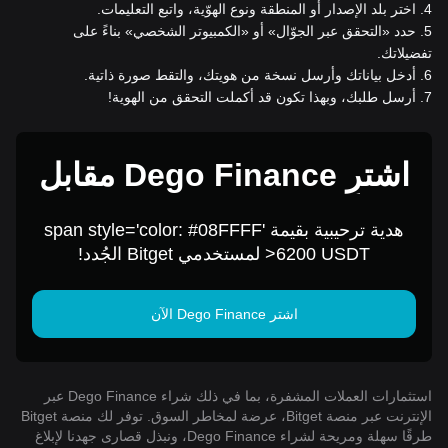
4
.
اختر بلد الإصدار أو المنطقة ونوع الهوّية، واتبع التعليمات.
5
.
حدد «التحقق عبر الجوّال» أو «الكمبيوتر الشخصي» بناءً على
تفضيلاتك.
6
.
أدخل بياناتك وأرسل نسخة من هويتك، والتقط صورة ذاتية.
7
.
أرسل طلبك، وبهذا تكون قد أكملت التحقق من الهوية!
اشترِ Dego Finance مقابل
1 USD
هدية ترحيبية بقيمة span style='color: #08FFFF'
>6200 USDT لمستخدمي Bitget الجُدد!
اشتر Dego Finance الآن
استثمارات العملات المشفرة، بما في ذلك شراء Dego Finance عبر
الإنترنت عبر منصة Bitget، عرضة لمخاطر السوق. توفر لك منصة Bitget
طرقًا سهلة ومريحة لشراء Dego Finance، ونبذل قصارى جهدنا لإبلاغ