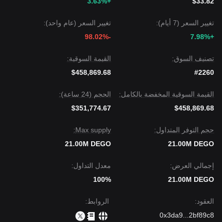
+3.63%
$33.82
تغيير السعر (7 أيام):
تغيير السعر (عام واحد):
-98.02%
+7.98%
تصنيف السوق:
القيمة السوقية:
$458,869.68
#2260
القيمة السوقية المخفضة بالكامل:
الحجم (24 ساعة):
$351,774.67
$458,869.68
حجم التوفر المتداول:
Max supply:
21.00M DEGO
21.00M DEGO
إجمالي العرض:
معدل التداول:
100%
21.00M DEGO
العقود
:
الروابط
:
0x3da9
...
2bf89c8