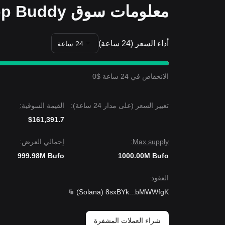
معلومات سوق Bufo the Claude Desktop Buddy
أداء السعر (24 ساعة)
24 ساعة
الانخفاض في 24 ساعة $0
تغيير السعر (على مدار 24 ساعة):
القيمة السوقية:
$161,391.7
Max supply:
إجمالي العرض:
999.98M Bufo
1000.00M Bufo
العقود
:
)
Solana
(
8sxBYk
...
bMWWfgK
شراء العملات المشفرة