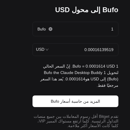
Bufo إلى محول USD
Bufo
USD
1 Bufo = 0.0001614 USD. إنّ السعر الحالي
لتحويل 1 Bufo the Claude Desktop Buddy
(Bufo) إلى USD هو0.0001614. يُعد هذا السعر
مرجعيًا فقط.
المزيد من حاسبة أسعار Bufo
تقدم Bitget أقل رسوم المعاملات بين جميع منصات
التداول الرئيسية. كلما ارتفع مستواك المميز VIP،
كلما كانت الأسعار أكثر ملاءمة.