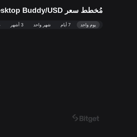
مُخطط سعر Bufo the Claude Desktop Buddy/USD المباشر (Bufo/USD)
يوم واحد
7 أيام
شهر واحد
3 أشهر
ع