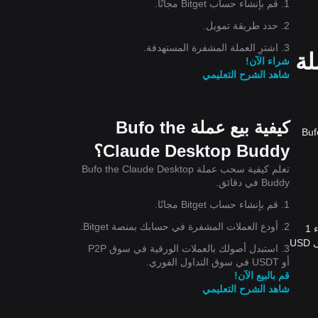
1. قم بإنشاء حساب Bitget مجانًا.
2. حدد طريقة تمويل.
3. اشترِ العملة المشفرة المستهدفة.
 بعملة
شراء الآن!
شاهد الشرح التعليمي
كيفية بيع عملة Bufo the
قيمة سوقية حالية تبلغ 161,391.7$. انخفض سعر Bufo the
Claude Desktop Buddy؟
تعلم كيفية سحب عملة Bufo the Claude Desktop
Buddy في دقائق.
1. قم بإنشاء حساب Bitget مجانًا.
2. أودع العملات المشفرة في حسابك بمنصة Bitget.
اعتبارًا من الآن، يُقيّم سعر Bufo the Claude Desktop Buddy (Bufo) بعملة United States Dollar بقيمة 0.0001614$ USD. يُمكنك شراء 1
Bufo مقابل 0.0001614$الآن، يُمكنك شراء 61,959.72 Bufo مقابل $10 الآن. خلال الـ 24 ساعة الماضية، كان أعلى سعر لتحويل Bufo إلى USD
3. استبدل أصولك بالعملات الورقية في سوق P2P
أو USDT في سوق التداول الفوري.
قم بالبيع الآن!
شاهد الشرح التعليمي