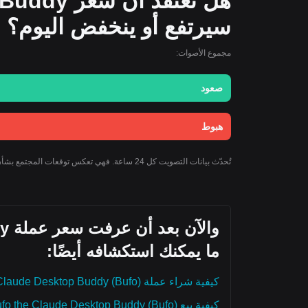
هل تعتقد أ
سيرتفع أو ينخفض اليوم؟
مجموع الأصوات:
صعود
هبوط
تُحدّث بيانات التصويت كل 24 ساعة. فهي تعكس توقعات المجتمع بشأن توجه سعر Bufo the Claude Desktop Buddy ولا يجب اعتبارها نصيحة استثمارية.
ما يمكنك استكشافه أيضًا:
كيفية شراء عملة Bufo the Claude Desktop Buddy (Bufo)
كيفية بيع Bufo the Claude Desktop Buddy (Bufo)