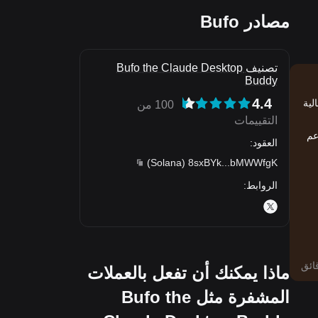
مصادر Bufo
تصنيف Bufo the Claude Desktop
Buddy
4.4
السوقية الحالية
100 من
التقييمات
مستخدم للعملات المشفرة يفضلون التداول على Bitget. تدعم
العقود
:
)
Solana
(
8sxBYk
...
bMWWfgK
الروابط
:
ماذا يمكنك أن تفعل بالعملات
المشفرة مثل Bufo the