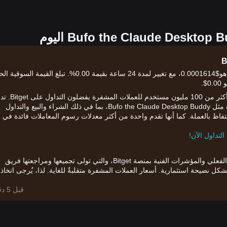
سعر Bufo the Claude Desktop Buddy (Bufo) الحالي هو$0.0001614، مع تغيير لمدة 24 ساعة بقيمة 0.00%. تبلغ القيمة 
الآن بعد أن فهمت السوق، حان الوقت للشراء والتداول. أكثر من 100 مليون 
Bitget مجموعة كبيرة من طرق التداول للأصول المشفرة مثل Bufo the Claude Desktop Buddy، بما في ذلك الشراء والبيع والتداول
حتفاظ بالعملة. كما أنها تقدم واحدة من أكثر معدلات رسوم المعاملات فائدة في
يعتمد التحليل أعلاه على بيانات الرسم البياني في الوقت الفعلي والمؤشرات الفنية بمنصة Bitget، والتي تولى تجميعها ومراجعتها فريق
قط ولا تشكل نصيحة استثمارية. أسعار العملات المشفرة متقلبةٌ للغاية. لذا، يُرجى اتخاذ
قبل 5 دقائق