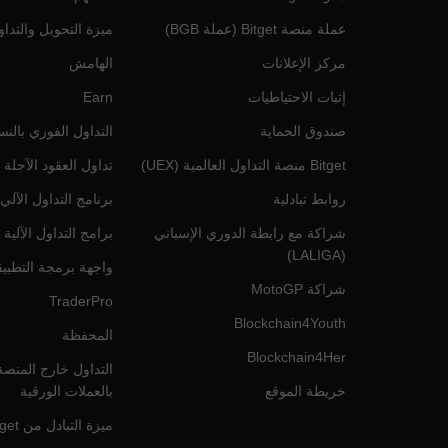
عملة منصة Bitget (عملة BGB)
ميزة التحويل والتدا
مركز الإعلانات
الهامش
إثبات الاحتياطيات
Earn
صندوق الحماية
التداول الفوري بالنس
Bitget منصة التداول العالمية (UEX)
تداول العقود الآجلة 
روابط تبادلية
برنامج التداول الآلي
شراكة مع رابطة الدوري الإسباني
برامج التداول الآلية
(LALIGA)
واجهة برمجة التطبي
شراكة MotoGP
TraderPro
Blockchain4Youth
المحفظة
Blockchain4Her
خريطة الموقع
بالعملات الورقية
ميزة التبادل من Bitget