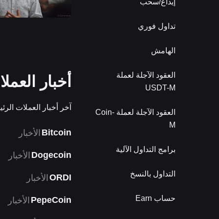
إيداع/سحب
تداول فوري
الهامش
العقود الآجلة لعملة
أخبار العمل
USDT-M
آخر أخبار العملات الرئ
العقود الآجلة لعملة Coin-
M
Bitcoin
الأخبار
برامج التداول الآلية
Dogecoin
الأخبار
التداول بالنسخ
ORDI
الأخبار
حساب Earn
PepeCoin
الأخبار