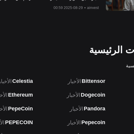
تعتمد المبادرة على نظام BayaniChain الحالي الذي ي
2025-08-29 00:59
•
ainvest
شبكة Polygon's PoS 
وNCAs على بلوكشين عام. - تتجه الاتجاهات العالمية إلى 
مثل الولايات المتحدة، فيتنام والهند للبلوكشين من أجل حو
قابلة للتلاعب، مع سعي الفلبين لتصبح عاصمة البلوكشين ف
- يعتمد النجاح على التشريعات...
ات الرئيسية
يسية
Celestia
Bittensor
الأخبار
الأخبار
Ethereum
Dogecoin
الأخبار
الأخ
PepeCoin
Pandora
الأخبار
الأخ
PEPECOIN
Pepecoin
الأخبار
الأ