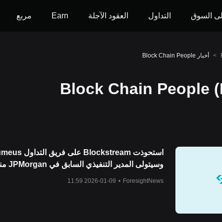
ى السوق
التداول
العقود الآجلة
Earn
مربع
>
أخبار Block Chain People
وسيتولى المدير ال
الرئيس التنفيذي المشارك للاستثمار (CIO).
2026-01-09 11:59
•
ForesightNews