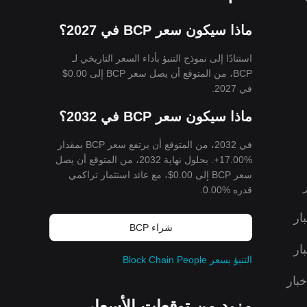
ستخدم
لتسجيل مستندات الميزانية مثل SAROs
ماذا سيكون سعر BCP في 2027؟
تبني دول
كمة غير
استنادًا إلى نموذج التنبؤ بأداء السعر التاريخي لـ
ي آسيا.
BCP، من المتوقع أن يصل سعر BCP إلى
$0.00
في 2027.
ماذا سيكون سعر BCP في 2032؟
في 2032، من المتوقع أن يرتفع سعر BCP بمقدار
%17.00+. بحلول نهاية 2032، من المتوقع أن يصل
سعر BCP إلى
$0.00
، مع عائد استثمار تراكمي
قدره %0.00.
بار
شراء BCP
بار
التنبؤ بسعر Block Chain People
خبار
مزيد من توقعات الأسعار