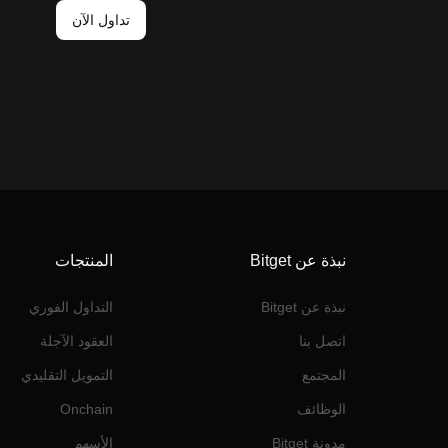
تداول الآن
نبذة عن Bitget
المنتجات
نبذة عن Bitget
التداول الفوري
اتصل بنا
العقود الآجلة
المجتمع
التمويل التقليدي
الوظائف
Onchain
مدونة Bitget
الأسهم