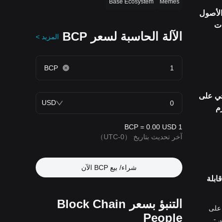
Base Ecosystem
Memes
ل الأصول
قات
الآلة الحاسبة لسعر BCP
المزيد >
BCP
راتيجي على
USD
Numeus وتعتزم
1 BCP = 0.00 USD
آخر تحديث بتاريخ
（UTC-0）
شراء/ بيع BCP الآن
ابلة
التنبؤ بسعر Block Chain
 على
People
 -