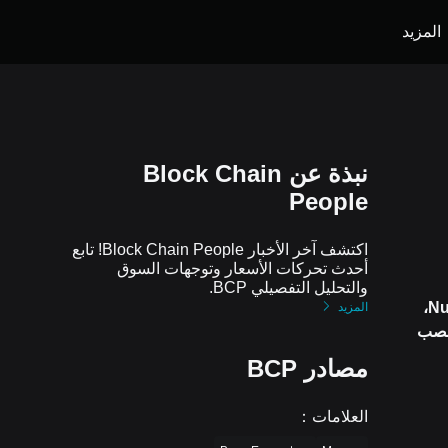
المزيد
نبذة عن Block Chain
People
اكتشف آخر الأخبار Block Chain People! تابع
أحدث تحركات الأسعار وتوجهات السوق
والتحليل التفصيلي BCP.
استحوذت Blockstream على فريق التداول Numeus،
المزيد
تنفيذي السابق في JPMorgan منصب
مصادر BCP
العلامات
：