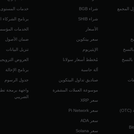
ول المجمع
شراء BGB
خدمات المستوى الم
شراء SHIB
برنامج الشركاء ال
الأسعار
الخدمات المؤسس
خ
سعر بيتكوين
ضمان الأصول
بالنسخ
الإيثيريوم
تنزيل البيانات
 بالنسخ
مُخطط أسعار سولانا
العروض الترويجي
آلة حاسبة
برنامج الإحالة
قات
صناديق تداول البيتكوين
جدول الرسوم
موسوعة العملات المشفرة
واجهة برمجة تطبي
الضريبي
سعر XRP
التداول خارج المنصة (OTC)
سعر Pi Network
سعر ADA
سعر Solana