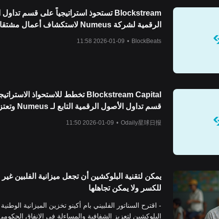
Blockstream تستحوذ استراتيجياً على قسم تداو
الرقمية لشركة Numeus لاستكشاف أعمال مشت
BTC
2026-01-09 11:58
•
BlockBeats
Blockstream Capital تخطط للاستحواذ الاست
قسم تداول الأصول الرقمية التابع لـ 
استكشاف أعمال مشتقات BTC
2026-01-09 11:50
•
Odaily星球日报
يمكن لتقنية البلوكشين أن تجعل ميزانية الفلبين غير ق
للكسر ولا يمكن تجاهلها
- اقترح السناتور الفلبيني بام أكينو تخزين الميزانية الوطنية
البلوكشين لتعزيز الشفافية والمساءلة في الإنفاق الحكومي.