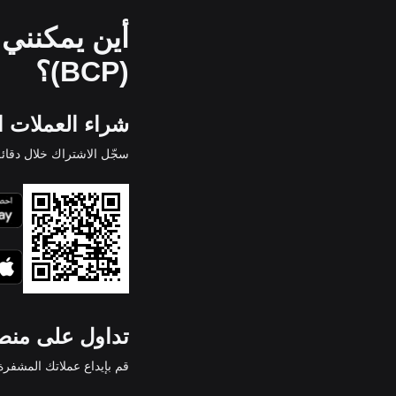
(BCP)؟
شراء العملات الم
سجّل الاشتراك خلال دقائق
تداول على منصة tget
قم بإيداع عملاتك المشفرة في Bitget واستمتع بسيولة عالية ورسوم ت