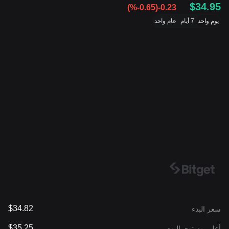
$34.95
(
%-0.65
)
-0.23
يوم واحد
7 أيام
عام واحد
$34.82
سعر البدء
$35.25
أعلى مستوى اليوم