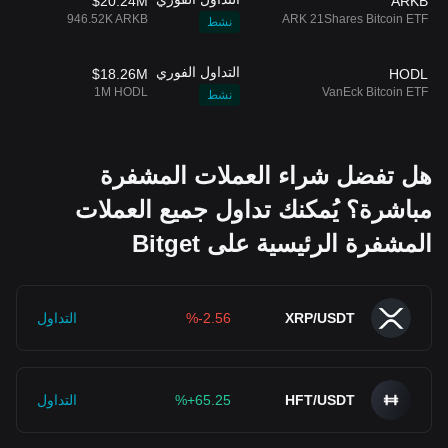
$20.24M
ARKB
946.52K ARKB
ARK 21Shares Bitcoin ETF
نشط
التداول الفوري
$18.26M
HODL
1M HODL
VanEck Bitcoin ETF
نشط
هل تفضل شراء العملات المشفرة
مباشرة؟ يُمكنك تداول جميع العملات
المشفرة الرئيسية على Bitget
XRP/USDT
%-2.56
التداول
HFT/USDT
%+65.25
التداول