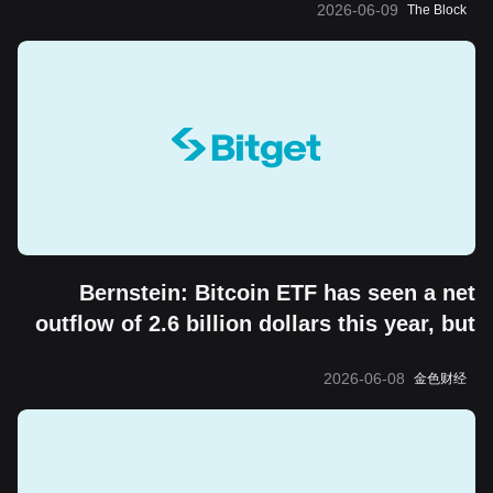
2026-06-09
The Block
Bernstein: Bitcoin ETF has seen a net
outflow of 2.6 billion dollars this year, but
the "boring cycle" does not change its
2026-06-08
金色财经
long-term value storage attribute