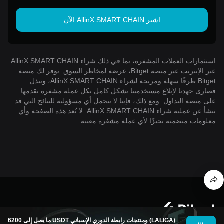
اشتر AllinX SMART CHAIN الآن
استثمارات العملات المشفرة، بما في ذلك شراء AllinX SMART CHAIN
عبر الإنترنت عبر منصة Bitget، عرضة لمخاطر السوق. توفر لك منصة
Bitget طرقًا سهلة ومريحة لشراء AllinX SMART CHAIN، ونبذل
قصارى جهدنا لإبلاغ مستخدمينا بشكل كامل بكل عملة مشفرة نقدمها
على منصة التداول. ومع ذلك، فإننا لا نتحمل أي مسؤولية للنتائج التي قد
تنشأ عن عملية شراء AllinX SMART CHAIN. لا تُعد هذه الصفحة وأي
معلومات متضمنة تحيزًا لأي عملة مشفرة معينة.
© 2026 Bitget
ما يصل إلى 6200 USDT ومنتجات رابطة الدوري الإسباني (LALIGA)