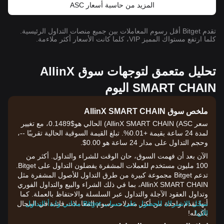
المزيد من حاسبة أسعار ASC
تقدم Bitget أقل رسوم المعاملات بين جميع منصات التداول الرئيسية.
كلما ارتفع مستواك المميز VIP، كلما كانت الأسعار أكثر ملاءمة.
تحليل متعمق لتوجهات سوق AllinX
SMART CHAIN اليوم
ملخص سوق AllinX SMART CHAIN
سعر AllinX SMART CHAIN (ASC) الحالي هو$0.1489، مع تغيير
لمدة 24 ساعة بقيمة +0.01%. تبلغ القيمة السوقية الحالية تقريبًا --،
وحجم التداول على مدار 24 ساعة هو 0.00$.
الآن بعد أن فهمت السوق، حان الوقت للشراء والتداول. أكثر من
100 مليون مستخدم للعملات المشفرة يفضلون التداول على Bitget.
تدعم Bitget مجموعة كبيرة من طرق التداول للأصول المشفرة مثل
AllinX SMART CHAIN، بما في ذلك الشراء والبيع والتداول الفوري
وتداول العقود الآجلة والتداول عبر السلسلة والاحتفاظ بالعملة. كما
سجّل الاشتراك للحصول على حساب Bitget مجاني وابدأ التداول
أنها تقدم واحدة من أكثر معدلات رسوم المعاملات فائدة في المجال
الآن!
بأكمله!