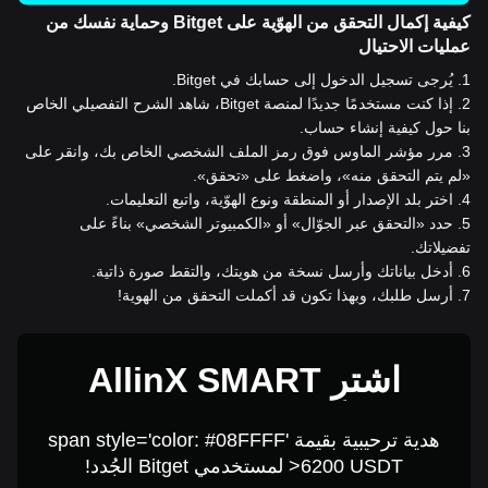
كيفية إكمال التحقق من الهوّية على Bitget وحماية نفسك من
عمليات الاحتيال
1
.
يُرجى تسجيل الدخول إلى حسابك في Bitget.
2
.
إذا كنت مستخدمًا جديدًا لمنصة Bitget، شاهد الشرح التفصيلي الخاص
بنا حول كيفية إنشاء حساب.
3
.
مرر مؤشر الماوس فوق رمز الملف الشخصي الخاص بك، وانقر على
«لم يتم التحقق منه»، واضغط على «تحقق».
4
.
اختر بلد الإصدار أو المنطقة ونوع الهوّية، واتبع التعليمات.
5
.
حدد «التحقق عبر الجوّال» أو «الكمبيوتر الشخصي» بناءً على
تفضيلاتك.
6
.
أدخل بياناتك وأرسل نسخة من هويتك، والتقط صورة ذاتية.
7
.
أرسل طلبك، وبهذا تكون قد أكملت التحقق من الهوية!
اشترِ AllinX SMART
CHAIN مقابل 1 USD
هدية ترحيبية بقيمة span style='color: #08FFFF'
>6200 USDT لمستخدمي Bitget الجُدد!