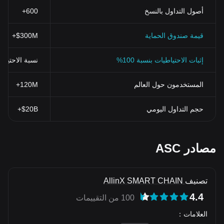
أصول التداول بالنسخ
600+
قيمة صندوق الحماية
$300M+
إثبات الاحتياطيات بنسبة 100%
نسبة الاحتياطي > 100% (تم التحقق منها بنظ
المستخدمون حول العالم
120M+
حجم التداول اليومي
$20B+
مصادر ASC
تصنيف AllinX SMART CHAIN
4.4
100 من التقييمات
العلامات
：