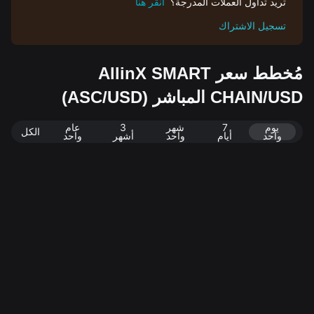
تريد تداول العملات المدرجة؟
انقر هنا
تسجيل الاشتراك
مُخطط سعر AllinX SMART
CHAIN/USD المباشر (ASC/USD)
يوم
7
شهر
3
عام
الكل
واحد
أيام
واحد
أشهر
واحد