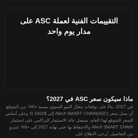
التقييمات الفنية لعملة ASC على
مدار يوم واحد
ماذا سيكون سعر ASC في 2027؟
في 2027، بناءً على توقعات معدّل النمو السنوي بنسبة +5%، من المتوقع
أن يصل سعر AllinX SMART CHAIN(ASC) إلى $0.1602؛ وعلى أساس
السعر المتوقع لهذا العام، سيصل عائد الاستثمار التراكمي على استثمار
AllinX SMART CHAIN والاحتفاظ بها حتى نهاية 2027 إلى +5%. لمزيدٍ
من التفاصيل، يُرجى الاطلاع على