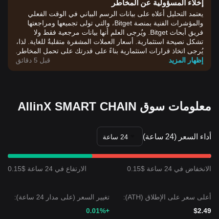
إخلاء المسؤولية عن المخاطر
يعتمد التحليل أعلاه على بيانات الرسم البياني في الوقت الفعلي
والمؤشرات الفنية بمنصة Bitget، والتي تولى تجميعها ومراجعتها
فريق أبحاث Bitget. ويُرجى العلم أنها بيانات مرجعية فقط ولا
تشكل نصيحة استثمارية. أسعار العملات المشفرة متقلبةٌ للغاية. لذا،
يُرجى اتخاذ قرارات استثمارية بناءً على قدرتك على تحمل المخاطر.
إظهار المزيد
قبل 5 دقائق
معلومات سوق AllinX SMART CHAIN
أداء السعر (24 ساعة)
24 ساعة
الانخفاض في 24 ساعة $0.15
الارتفاع في 24 ساعة $0.15
أعلى سعر على الإطلاق (ATH):
تغيير السعر (على مدار 24 ساعة):
+0.01%
$2.49