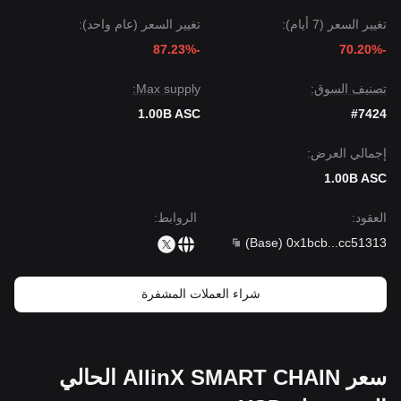
تغيير السعر (7 أيام):
تغيير السعر (عام واحد):
-87.23%
-70.20%
تصنيف السوق:
Max supply:
1.00B ASC
#7424
إجمالي العرض:
1.00B ASC
العقود
:
الروابط
:
)
Base
(
0x1bcb
...
cc51313
شراء العملات المشفرة
سعر AllinX SMART CHAIN الحالي