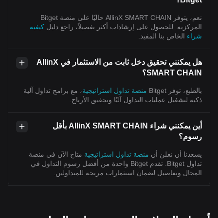
نعم، يتوفر AllinX SMART CHAIN حاليًا على منصة Bitget
المركزية. للحصول على إرشادات أكثر تفصيلاً، راجع دليل
كيفية
شراء
الخاص بنا المفيد.
هل يمكنني تحقيق دخل ثابت من الاستثمار في AllinX
SMART CHAIN؟
بالطبع، توفر Bitget
منصة تداول استراتيجية
، مع برامج تداول آلية
ذكية لتشغيل عمليات التداول آليًا وتحقيق الأرباح.
أين يمكنني شراء AllinX SMART CHAIN بأقل
رسوم؟
يسعدنا أن نعلن أن
منصة تداول استراتيجية
متاح الآن في منصة
تداول Bitget. تقدم Bitget واحدة من أفضل رسوم التداول في
المجال وتفاصيل لضمان استثمارات مربحة للمتداولين.