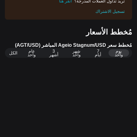
تريد تداول العملات المدرجة؟
انقر هنا
تسجيل الاشتراك
مُخطط الأسعار
مُخطط سعر Ageio Stagnum/USD المباشر (AGT/USD)
يوم
7
شهر
3
عام
الكل
واحد
أيام
واحد
أشهر
واحد