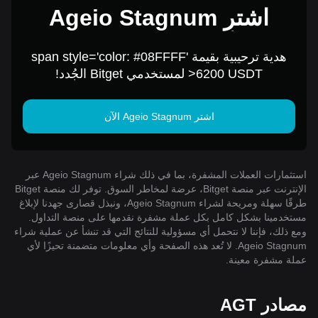
اشترِ Ageio Stagnum
مقابل 1 USD
هدية ترحيبية بقيمة span style='color: #08FFFF'
>6200 USDT لمستخدمي Bitget الجُدد!
اشتر Ageio Stagnum الآن
استثمارات العملات المشفرة، بما في ذلك شراء Ageio Stagnum عبر
الإنترنت عبر منصة Bitget، عرضة لمخاطر السوق. توفر لك منصة Bitget
طرقًا سهلة ومريحة لشراء Ageio Stagnum، ونبذل قصارى جهدنا لإبلاغ
مستخدمينا بشكل كامل بكل عملة مشفرة نقدمها على منصة التداول.
ومع ذلك، فإننا لا نتحمل أي مسؤولية للنتائج التي قد تنشأ عن عملية شراء
Ageio Stagnum. لا تُعد هذه الصفحة وأي معلومات متضمنة تحيزًا لأي
عملة مشفرة معينة.
مصادر AGT