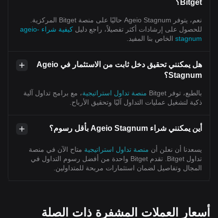
Bitget؟
نعم، يتوفر Ageio Stagnum حاليًا على منصة Bitget المركزية.
للحصول على إرشادات أكثر تفصيلاً، راجع دليل
كيفية شراء ageio-
stagnum
الخاص بنا المفيد.
هل يمكنني تحقيق دخل ثابت من الاستثمار في Ageio
Stagnum؟
بالطبع، توفر Bitget
منصة تداول استراتيجية
، مع برامج تداول آلية
ذكية لتشغيل عمليات التداول آليًا وتحقيق الأرباح.
أين يمكنني شراء Ageio Stagnum بأقل رسوم؟
يسعدنا أن نعلن أن
منصة تداول استراتيجية
متاح الآن في منصة
تداول Bitget. تقدم Bitget واحدة من أفضل رسوم التداول في
المجال وتفاصيل لضمان استثمارات مربحة للمتداولين.
أسعار العملات المشفرة ذات الصلة