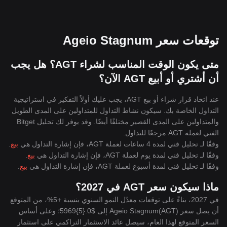
توقعات سعر Ageio Stagnum
متى يكون الوقت المناسب لشراء AGT؟ هل يجب
أن أشتري أو أبيع AGT الآن؟
عند اتخاذ قرار شراء أو بيع AGT، يجب عليك أولاً التفكير في استراتيجية
التداول الخاصة بك. سيكون نشاط التداول للمتداولين على المدى الطويل
والمتداولين على المدى القصير مختلفًا أيضًا. وقد يوفر لك تحليل Bitget
الفني لعملة AGT مرجعًا للتداول.
وفقًا لـ تحليل فني لمدة 4 ساعات لعملة AGT، فإن إشارة التداول هي
بيع
.
وفقًا لـ تحليل فني لمدة يوم لعملة AGT، فإن إشارة التداول هي
بيع
.
وفقًا لـ تحليل فني لمدة أسبوع لعملة AGT، فإن إشارة التداول هي
بيع
.
ماذا سيكون سعر AGT في 2027؟
في 2027، بناءً على توقعات معدّل النمو السنوي بنسبة +5%، من المتوقع
أن يصل سعر Ageio Stagnum(AGT) إلى $0.{5}5969؛ وعلى أساس
السعر المتوقع لهذا العام، سيصل عائد الاستثمار التراكمي على استثمار