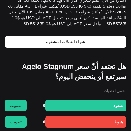
اعتبارًا من الآن، يُقيّم سعر Ageio Stagnum (AGT) بعملة United
5}5546$الآن، يُمكنك شراء 1,803,137.75 AGT مقابل $10 الآن. خلال
5}5578 USD، وأقل سعر AGT إلى USD هو $0.{​5}5518 USD.
شراء العملات المشفرة
هل تعتقد أنّ سعر Ageio Stagnum
سيرتفع أو ينخفض اليوم؟
مجموع الأصوات:
صعود
0
تصويت
هبوط
0
تصويت