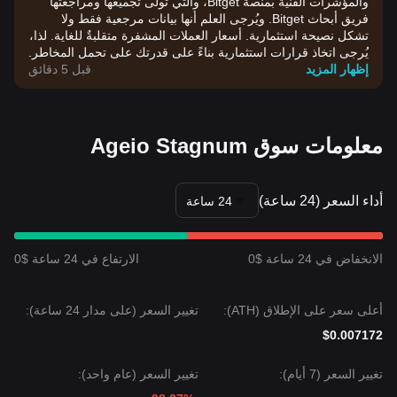
والمؤشرات الفنية بمنصة Bitget، والتي تولى تجميعها ومراجعتها
فريق أبحاث Bitget. ويُرجى العلم أنها بيانات مرجعية فقط ولا
تشكل نصيحة استثمارية. أسعار العملات المشفرة متقلبةٌ للغاية. لذا،
يُرجى اتخاذ قرارات استثمارية بناءً على قدرتك على تحمل المخاطر.
إظهار المزيد
قبل 5 دقائق
معلومات سوق Ageio Stagnum
أداء السعر (24 ساعة)
24 ساعة
الانخفاض في 24 ساعة $0
الارتفاع في 24 ساعة $0
أعلى سعر على الإطلاق (ATH):
تغيير السعر (على مدار 24 ساعة):
$0.007172
تغيير السعر (7 أيام):
تغيير السعر (عام واحد):