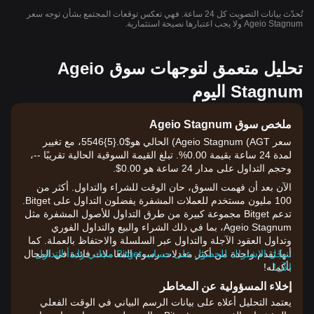
تُحدّث بيانات التصويت كل 24 ساعة. فهي تعكس توقعات المجتمع بشأن توجه سعر
Ageio Stagnum ولا يجب اعتبارها نصيحة استثمارية.
تحليل متعمق لتوجهات سوق Ageio
Stagnum اليوم
ملخص سوق Ageio Stagnum
سعر Ageio Stagnum (AGT) الحالي هو$0.{​5}5546، مع تغيير
لمدة 24 ساعة بقيمة 0.00%. تبلغ القيمة السوقية الحالية تقريبًا --،
وحجم التداول على مدار 24 ساعة هو 0.00$.
الآن بعد أن فهمت السوق، حان الوقت للشراء والتداول. أكثر من
100 مليون مستخدم للعملات المشفرة يفضلون التداول على Bitget.
تدعم Bitget مجموعة كبيرة من طرق التداول للأصول المشفرة مثل
Ageio Stagnum، بما في ذلك الشراء والبيع والتداول الفوري
وتداول العقود الآجلة والتداول عبر السلسلة والاحتفاظ بالعملة. كما
سجّل الاشتراك للحصول على حساب Bitget مجاني وابدأ التداول
أنها تقدم واحدة من أكثر معدلات رسوم المعاملات فائدة في المجال
الآن!
بأكمله!
إخلاء المسؤولية عن المخاطر
يعتمد التحليل أعلاه على بيانات الرسم البياني في الوقت الفعلي