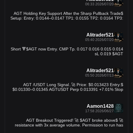
2026/07/20 06:33
$AGT Holding Key Support After the Sharp Pullback Trade
Setup: Entry: 0.0144–0.0147 TP1: 0.0155 TP2: 0.0164 TP3:
0.0180 SL: 0.0138 $AGT
Alitrader521
2026/07/20 05:40
Short 🔻$AGT now Entry. CMP Tp. 0.017 0.016 0.015 0.014
sL 0.019 $AGT
Alitrader521
2026/07/13 05:50
$AGT /USDT Long Signal..🚀 Price: $0.013423 Entry:
$0.01330–0.01345 AGTUSDT Perp 0.013391 +7.01% Stop
Loss: $0.01290 TP1: $0.01360 TP2: $0.01410 TP3:
$0.01480 AGT is trading close to its daily high after a steady
recovery from $0.01219. Holding above $0.01330 keeps
Aamon1428
buyers in control. A breakout above $0.01358 could trigger
2026/06/27 17:58
fresh momentum toward $0.01410 and $0.01480. Rising
trading volume supports the bullish outlook, though some
🚀 $AGT Breakout Triggered! 🚀 $AGT broke above
profit-taking may occur near resistance. $AGT
resistance with 3x average volume. Permission to run has
been granted by the markets. This setup typically leads to