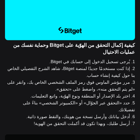
كيفية إكمال التحقق من الهوّية على Bitget وحماية نفسك من
عمليات الاحتيال
1
.
يُرجى تسجيل الدخول إلى حسابك في Bitget.
2
.
إذا كنت مستخدمًا جديدًا لمنصة Bitget، شاهد الشرح التفصيلي الخاص
بنا حول كيفية إنشاء حساب.
3
.
مرر مؤشر الماوس فوق رمز الملف الشخصي الخاص بك، وانقر على
«لم يتم التحقق منه»، واضغط على «تحقق».
4
.
اختر بلد الإصدار أو المنطقة ونوع الهوّية، واتبع التعليمات.
5
.
حدد «التحقق عبر الجوّال» أو «الكمبيوتر الشخصي» بناءً على
تفضيلاتك.
6
.
أدخل بياناتك وأرسل نسخة من هويتك، والتقط صورة ذاتية.
7
.
أرسل طلبك، وبهذا تكون قد أكملت التحقق من الهوية!