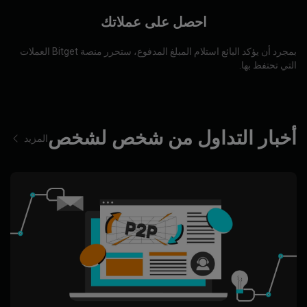
احصل على عملاتك
بمجرد أن يؤكد البائع استلام المبلغ المدفوع، ستحرر منصة Bitget العملات
التي تحتفظ بها.
أخبار التداول من شخص لشخص
المزيد