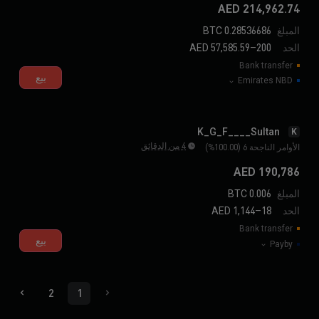
214,962.74 AED
المبلغ
0.28536686 BTC
الحد
200–57,585.59 AED
Bank transfer
بيع
Emirates NBD
K_G_F____Sultan
K
4 من الدقائق
الأوامر الناجحة 6 (100.00%)
190,786 AED
المبلغ
0.006 BTC
الحد
18–1,144 AED
Bank transfer
بيع
Payby
2
1