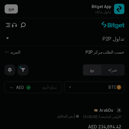
Bitget App
فتح
تداول بذكاء
تداول P2P
حسب الطلب
مركز P2P
المزيد
شراء
بيع
AED
ArabDu
A
2 من الدقائق
الأوامر الناجحة 3 (100.00%)
234,094.42 AED