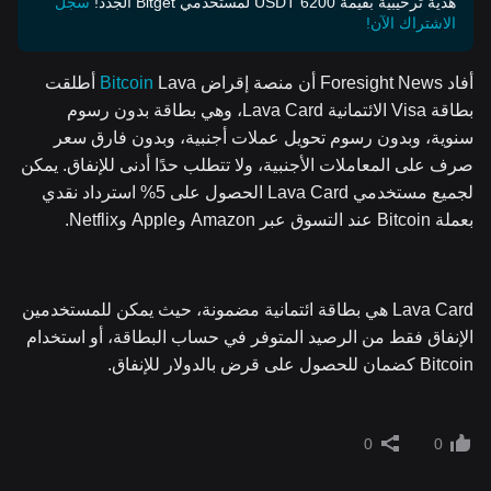
هدية ترحيبية بقيمة 6200 USDT لمستخدمي Bitget الجُدد!
سجّل
الاشتراك الآن!
أفاد Foresight News أن منصة إقراض
Bitcoin
Lava أطلقت
بطاقة Visa الائتمانية Lava Card، وهي بطاقة بدون رسوم
سنوية، وبدون رسوم تحويل عملات أجنبية، وبدون فارق سعر
صرف على المعاملات الأجنبية، ولا تتطلب حدًا أدنى للإنفاق. يمكن
لجميع مستخدمي Lava Card الحصول على 5% استرداد نقدي
بعملة Bitcoin عند التسوق عبر Amazon وApple وNetflix.
Lava Card هي بطاقة ائتمانية مضمونة، حيث يمكن للمستخدمين
الإنفاق فقط من الرصيد المتوفر في حساب البطاقة، أو استخدام
Bitcoin كضمان للحصول على قرض بالدولار للإنفاق.
0
0