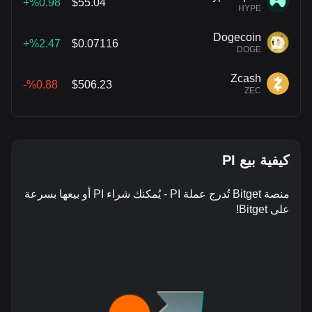
%0.98+
$55.04
HYPE
Dogecoin
%2.47+
$0.07116
DOGE
Zcash
%0.88-
$506.23
ZEC
كيفية بيع PI
منصة Bitget تُدرج عملة PI - يُمكنك شراء PI أو بيعها بسرعة
على Bitget!