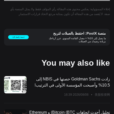
إخلاء المسؤولية: يعكس محتوى هذه المقالة رأي المؤلف فقط ولا يمثل المنصة بأي
صفة. لا يُقصد من هذه المقالة أن تكون بمثابة مرجع لاتخاذ قرارات الاستثمار.
منصة PoolX: احتفظ بالعملات لتربح
احتفظ بالعملة الآن!
ما يصل إلى 10% + معدل الفائدة السنوي. عزز أرباحك
بزيادة رصيدك من العملات
You may also like
زادت Goldman Sachs حصتها في NBIS إلى
10.5% وأصبحت المؤسسة الأولى في الترتيب!
2026/08/08 16:39
•
美股投资网
تحليل أحدث اتجاهات Bitcoin (BTC) و Ethereum