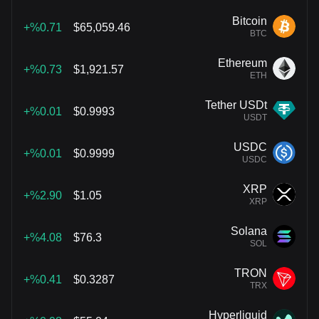
Bitcoin
%0.71+
$65,059.46
BTC
Ethereum
%0.73+
$1,921.57
ETH
Tether USDt
%0.01+
$0.9993
USDT
USDC
%0.01+
$0.9999
USDC
XRP
%2.90+
$1.05
XRP
Solana
%4.08+
$76.3
SOL
TRON
%0.41+
$0.3287
TRX
Hyperliquid