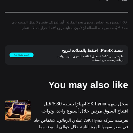
إخلاء المسؤولية: يعكس محتوى هذه المقالة رأي المؤلف فقط ولا يمثل المنصة بأي
صفة. لا يُقصد من هذه المقالة أن تكون بمثابة مرجع لاتخاذ قرارات الاستثمار.
منصة PoolX: احتفظ بالعملات لتربح
احتفظ بالعملة الآن!
ما يصل إلى 10% + معدل الفائدة السنوي. عزز أرباحك
بزيادة رصيدك من العملات
You may also like
سجل سهم SK hynix انهيارًا بنسبة 30% قبل
افتتاح السوق مرتين خلال أسبوع واحد، وتواجه
منصة Nextrade البديلة في كوريا الجنوبية
تعرضت شركة SK Hynix، عملاق الرقائق، لانخفاض حاد
تساؤلات بسبب تكرار "تداول الأشباح".
في سعر سهمها للمرة الثانية خلال حوالي أسبوع، مما