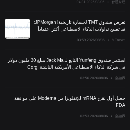
أثار تساؤلات جديدة حول تقلبات التداول في بورصة
2026/08/06 04:31
•
智通财经
الأوراق المالية البديلة في كوريا الجنوبية.
تعرض صندوق TMT لخسارة تاريخية! JPMorgan:
قد تصبح تداولات الذكاء الاصطناعي أكثر اعتماداً
على أموال المستثمرين الأفراد
2026/08/06 03:59
•
MEnews
استثمر صندوق Yunfeng التابع لـ Jack Ma مبلغ 30 مليون دولار
في شركة الذكاء الاصطناعي الأمريكية الناشئة Corgi
2026/08/06 03:56
•
金融界
حصل أول لقاح mRNA للإنفلونزا من Moderna على موافقة
FDA
2026/08/06 03:53
•
金融界