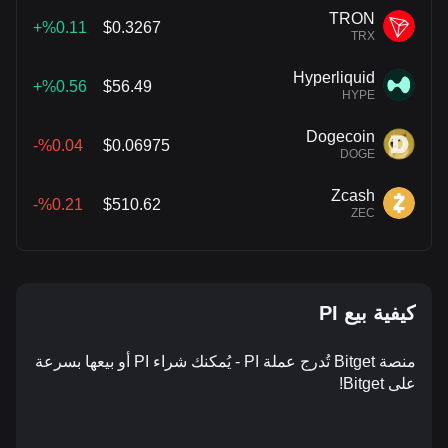
TRON
%0.11+
$0.3267
TRX
Hyperliquid
%0.56+
$56.49
HYPE
Dogecoin
%0.04-
$0.06975
DOGE
Zcash
%0.21-
$510.62
ZEC
كيفية بيع PI
منصة Bitget تُدرج عملة PI - يُمكنك شراء PI أو بيعها بسرعة
على Bitget!