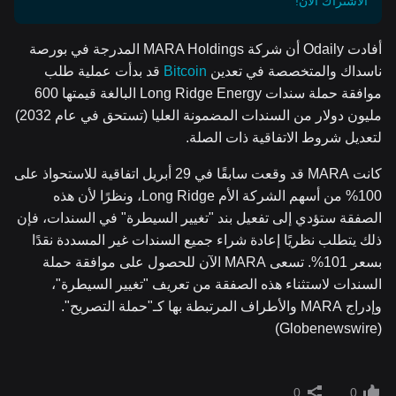
الاشتراك الآن!
أفادت Odaily أن شركة MARA Holdings المدرجة في بورصة
ناسداك والمتخصصة في تعدين
Bitcoin
قد بدأت عملية طلب
موافقة حملة سندات Long Ridge Energy البالغة قيمتها 600
مليون دولار من السندات المضمونة العليا (تستحق في عام 2032)
لتعديل شروط الاتفاقية ذات الصلة.
كانت MARA قد وقعت سابقًا في 29 أبريل اتفاقية للاستحواذ على
100% من أسهم الشركة الأم Long Ridge، ونظرًا لأن هذه
الصفقة ستؤدي إلى تفعيل بند "تغيير السيطرة" في السندات، فإن
ذلك يتطلب نظريًا إعادة شراء جميع السندات غير المسددة نقدًا
بسعر 101%. تسعى MARA الآن للحصول على موافقة حملة
السندات لاستثناء هذه الصفقة من تعريف "تغيير السيطرة"،
وإدراج MARA والأطراف المرتبطة بها كـ"حملة التصريح".
(Globenewswire)
0
0