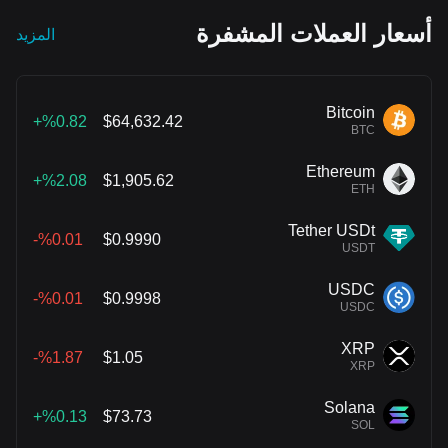
أسعار العملات المشفرة
المزيد
Bitcoin
%0.82+
$64,632.42
BTC
Ethereum
%2.08+
$1,905.62
ETH
Tether USDt
%0.01-
$0.9990
USDT
USDC
%0.01-
$0.9998
USDC
XRP
%1.87-
$1.05
XRP
Solana
%0.13+
$73.73
SOL