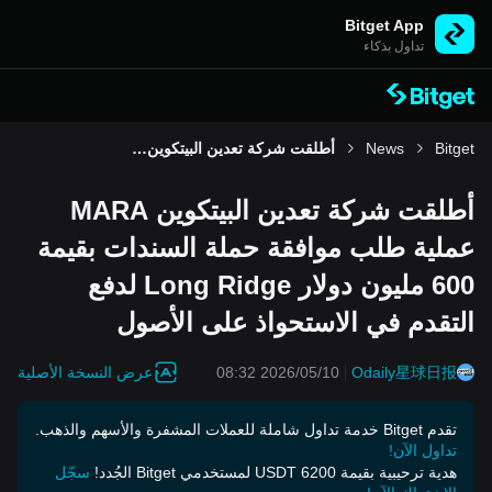
Bitget App
تداول بذكاء
Bitget
News
أطلقت شركة تعدين البيتكوين MARA عملية طلب موافقة حملة السندات بقيمة 600 مليون دولار Long Ridge لدفع التقدم في الاستحواذ على الأصول
أطلقت شركة تعدين البيتكوين MARA
عملية طلب موافقة حملة السندات بقيمة
600 مليون دولار Long Ridge لدفع
التقدم في الاستحواذ على الأصول
عرض النسخة الأصلية
2026/05/10 08:32
Odaily星球日报
تقدم Bitget خدمة تداول شاملة للعملات المشفرة والأسهم والذهب.
تداول الآن!
هدية ترحيبية بقيمة 6200 USDT لمستخدمي Bitget الجُدد!
سجّل