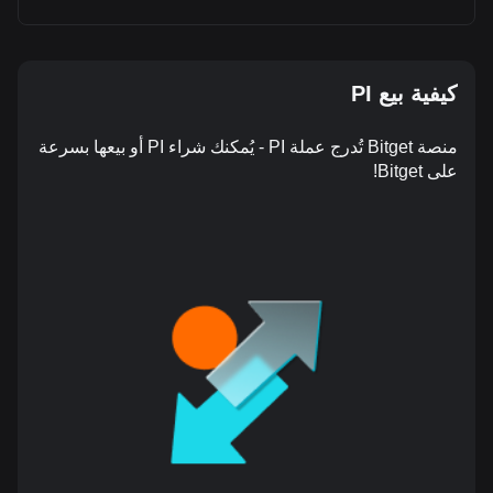
كيفية بيع PI
منصة Bitget تُدرج عملة PI - يُمكنك شراء PI أو بيعها بسرعة
على Bitget!