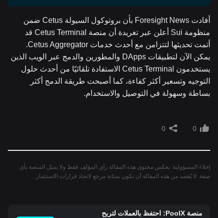
أفادت Foresight News بأن بروتوكول السيولة Cetus ضمن
منظومة Sui أعلن عبر تغريدة أن منصة Cetus Terminal قد
أتمت تحديثها لتتزامن مع أحدث خدمات Cetus Aggregator.
يمكن الآن لتطبيقات DApps والمطورين والدمج عبر الويب الذين
يستخدمون Cetus Terminal الاستفادة تلقائيًا من أحدث حلول
التوجيه وتسعير أكثر كفاءة، كما أصبحت طريقة الدمج أكثر
بساطة وسهولة في التوصيل والاستخدام.
0
0
إخلاء المسؤولية: يعكس محتوى هذه المقالة رأي المؤلف فقط ولا يمثل المنصة بأي
صفة. لا يُقصد من هذه المقالة أن تكون بمثابة مرجع لاتخاذ قرارات الاستثمار.
منصة PoolX: احتفظ بالعملات لتربح