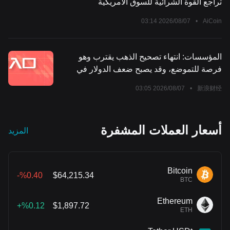
تراجع القوة الشرائية للسوق الأمريكية
صفقات البيع المنهجية من قبل CTA بشكل رسمي. ومع ذلك، نبهت
Goldman Sachs إلى أن السوق الفعلي لم يشهد تشددًا، كما أنها لا تتوقع
2026/08/07 03:14
•
AiCoin
أن يواصل الدولار الأمريكي ضعفه بشكل مستمر.
المؤسسات: انتهاء تصحيح الذهب يقترب وهو
فرصة للتموضع، وقد يصبح ضعف الدولار في
المستقبل عاملًا إيجابيًا
2026/08/07 03:05
•
新浪财经
أسعار العملات المشفرة
المزيد
Bitcoin
%0.40-
$64,215.34
BTC
Ethereum
%0.12+
$1,897.72
ETH