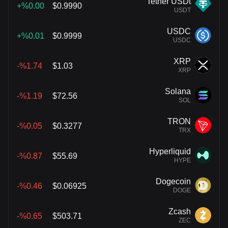
Tether USDt
%0.00+
$0.9990
USDT
USDC
%0.01+
$0.9999
USDC
XRP
%1.74-
$1.03
XRP
Solana
%1.19-
$72.56
SOL
TRON
%0.05-
$0.3277
TRX
Hyperliquid
%0.87-
$55.69
HYPE
Dogecoin
%0.46-
$0.06925
DOGE
Zcash
%0.65-
$503.71
ZEC