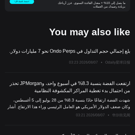
احتفظ بالعملة الآن!
ما يصل إلى 10% + معدل الفائدة السنوي. عزز أرباحك
بزيادة رصيدك من العملات
You may also like
بلغ إجمالي حجم التداول في Ondo Perps نحو 7 مليارات دولار.
2026/08/07 03:23
•
Odaily星球日报
ارتفعت الفضة بنسبة 8.3% في أسبوع واحد، وJPMorgan تحذر
من احتمال بدء تغطية المراكز المكشوفة النظامية
شهدت الفضة ارتفاعًا حادًا بنسبة 8.3% من 28 يوليو إلى 5 أغسطس،
وكان ضعف الدولار الأمريكي هو العامل الرئيسي وراء هذا الارتفاع. أشار
متداول العقود الآجلة في Goldman Sachs، Quinn، إلى أن بناء المراكز
2026/08/07 03:21
•
华尔街见闻
الطويلة من قبل مديري الصناديق كان الدافع الرئيسي، حيث زادت العقود
المفتوحة بمقدار 2.4 مليارات دولار. والأهم من ذلك، أن إشارات الزخم
على المدى القصير انقلبت في 5 أغسطس، مما أدى إلى بدء تغطية