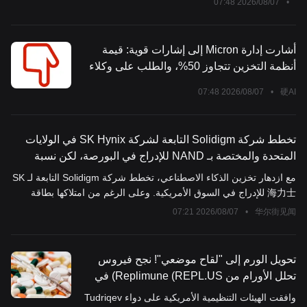
2026/08/07 07:48
•
أشارت إدارة Micron إلى إشارات قوية: قيمة
أنظمة التخزين تتجاوز 50%، والطلب على وكلاء
الذكاء الاصطناعي على جانب وحدة المعالجة
2026/08/07 07:48
•
硬AI
المركزية في مرحلة "التسخين قبل الموسم"
تخطط شركة Solidigm التابعة لشركة SK Hynix في الولايات
المتحدة والمختصة بـ NAND للإدراج في البورصة، لكن نسبة
الديون التي تبلغ 4484% تُعد عائقًا كبيرًا.
مع ازدهار تخزين الذكاء الاصطناعي، تخطط شركة Solidigm التابعة لـ SK
海力士 للإدراج في السوق الأمريكية. وعلى الرغم من امتلاكها بطاقة
قوية بإطلاق أول SSD بسعة 122TB في العالم، إلا أن الديون المرتفعة
2026/08/07 07:21
•
华尔街见闻
التي تتجاوز 4400٪، إضافة إلى خطوط الإنتاج القديمة المقيدة بقيود
التصدير، تجعل طريق قرع جرس ناسداك مليئاً بالمتغيرات.
تحويل الورم إلى "لقاح موضعي"! نجح فيروس
تحلل الأورام من Replimune (REPL.US) في
اجتياز FDA، ومرضى الميلانوما المقاومين لـ PD-
وافقت الهيئات التنظيمية الأمريكية على دواء Tudriqev