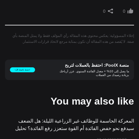
0
0
إخلاء المسؤولية: يعكس محتوى هذه المقالة رأي المؤلف فقط ولا يمثل المنصة بأي
صفة. لا يُقصد من هذه المقالة أن تكون بمثابة مرجع لاتخاذ قرارات الاستثمار.
منصة PoolX: احتفظ بالعملات لتربح
احتفظ بالعملة الآن!
ما يصل إلى 10% + معدل الفائدة السنوي. عزز أرباحك
بزيادة رصيدك من العملات
You may also like
المعركة الحاسمة للوظائف غير الزراعية الليلة: هل الضعف
سيدفع نحو خفض الفائدة أم القوة ستعزز رفع الفائدة؟ تحليل
كامل لتدفقات الأموال والأسهم الأمريكية المستفيدة