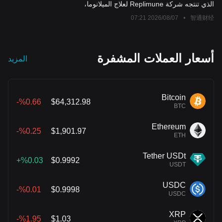
1迎来了 جيلا جديدا من خطط إعادة تنشيط
الذي تنتجه شركة Replimune لعلاج الميلانوما،
المناعة
لاستخدامه في علاج المرضى الذين فشلت لديهم
2026/08/07 07:21
•
智通财经
العلاجات المناعية.
أسعار العملات المشفرة
المزيد
Bitcoin
%0.66-
$64,312.98
BTC
Ethereum
%0.25-
$1,901.97
ETH
Tether USDt
%0.03+
$0.9992
USDT
USDC
%0.01-
$0.9998
USDC
XRP
%1.95-
$1.03