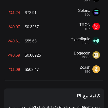
XRP
Solana
%1.24-
$72.91
SOL
TRON
%0.07-
$0.3267
TRX
Hyperliquid
%0.61-
$55.63
HYPE
Dogecoin
%0.69-
$0.06925
DOGE
Zcash
%1.09-
$502.47
ZEC
كيفية بيع PI
منصة Bitget تُدرج عملة PI - يُمكنك شراء PI أو بيعها بسرعة