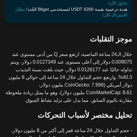
تداول الآن!
هدية ترحيبية بقيمة 6200 USDT لمستخدمي Bitget الجُدد!
سجّل
الاشتراك الآن!
موجز التقلبات
خلال الـ24 ساعة الماضية، ارتفع سعر Q من أدنى مستوى عند
0.009075 دولار إلى أعلى مستوى عند 0.0127349 دولار، ويتم
تداوله حاليًا عند 0.0126177 دولار، حيث بلغت نسبة التذبذب
40.3%. وارتفع حجم التداول خلال 24 ساعة إلى حوالي 8 مليون
دولار أمريكي (CoinGecko: 7.998 مليون دولار،
CoinMarketCap: 8.61 مليون دولار)، وهو ما يمثل زيادة ملحوظة
مقارنة باليوم السابق، مما يدل على تزايد نشاط السوق.
تحليل مختصر لأسباب التحركات
- حجم التداول خلال 24 ساعة قفز إلى أكثر من 8 مليون دولار،