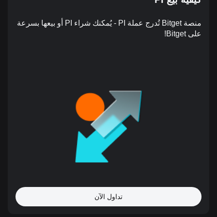
منصة Bitget تُدرج عملة PI - يُمكنك شراء PI أو بيعها بسرعة
على Bitget!
تداول الآن