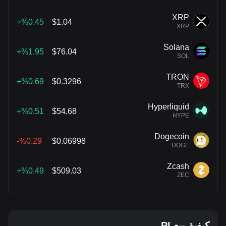
XRP
%0.45+
$1.04
XRP
Solana
%1.95+
$76.04
SOL
TRON
%0.69+
$0.3296
TRX
Hyperliquid
%0.51+
$54.68
HYPE
Dogecoin
%0.29-
$0.06998
DOGE
Zcash
%0.49+
$509.03
ZEC
كيفية بيع PI