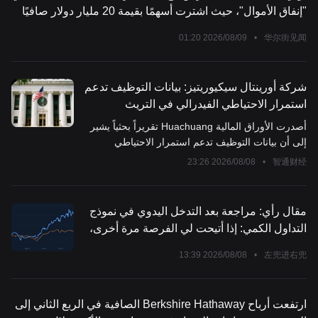
"إنفاق الأموال"، حيث اشترت أسهمًا بقيمة 20 مليار دولار صافيًا
2026/08/09 01:20
•
华尔街见闻
شركة أورينتال سيكيوريتيز: بيانات التوظيف تدعم
استمرار الاحتياطي الفيدرالي في التريث
أصدرت الأوراق المالية Huachuang تقريراً بحثياً يشير
إلى أن بيانات التوظيف تدعم استمرار الاحتياطي
الفيدرالي في الحفاظ على موقفه دون تغيير.
2026/08/08 23:26
•
智通财经
مقال رأي: مراجعة بعد التدخل اليدوي في نموذج
التداول الكمي: إذا أتيحت لي الفرصة مرة أخرى،
هل سأفعل الشيء نفسه؟
2026/08/08 13:39
•
左兜进右兜
ارتفعت أرباح Berkshire Hathaway الصافية في الربع الثاني إلى