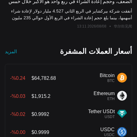
الضعف، وحجم إعادة الشراء في ربع واحد هو الأكبر خلال خمس
سنوات، وGoogle دخلت ضمن أكبر خمسة أسهم في المحفظة
أنفقت شركة بيركشاير في الربع الثاني 4.527 مليار دولار لإعادة شراء
أسهمها، بينما بلغ حجم إعادة الشراء في الربع الأول حوالي 235 مليون
دولار فقط. وبلغ إجمالي عمليات إعادة الشراء في النصف الأول حوالي
2026/08/08 13:11
•
华尔街见闻
4.76 مليار دولار، معظمها تركز في الربع الثاني. بالإضافة إلى ذلك، قامت
الشركة في الربع الثاني بشراء صافي أسهم بقيمة حوالي 19.8 مليار
دولار، بما في ذلك إنفاق حوالي 10 مليارات دولار لشراء أسهم Alphabet
أسعار العملات المشفرة
المزيد
العادية، لتدخل جوجل رسمياً ضمن أكبر خمسة مراكز استثمارية للشركة.
Bitcoin
%0.24-
$64,782.68
BTC
Ethereum
%0.03-
$1,915.2
ETH
Tether USDt
%0.02-
$0.9992
USDT
USDC
%0.00-
$0.9999
USDC