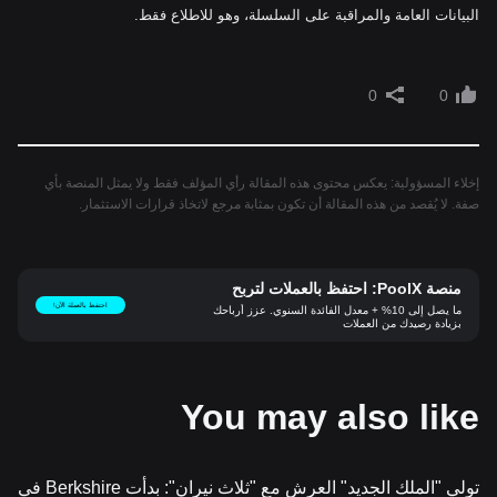
البيانات العامة والمراقبة على السلسلة، وهو للاطلاع فقط.
0
0
إخلاء المسؤولية: يعكس محتوى هذه المقالة رأي المؤلف فقط ولا يمثل المنصة بأي
صفة. لا يُقصد من هذه المقالة أن تكون بمثابة مرجع لاتخاذ قرارات الاستثمار.
منصة PoolX: احتفظ بالعملات لتربح
احتفظ بالعملة الآن!
ما يصل إلى 10% + معدل الفائدة السنوي. عزز أرباحك
بزيادة رصيدك من العملات
You may also like
تولي "الملك الجديد" العرش مع "ثلاث نيران": بدأت Berkshire في