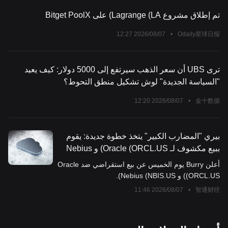
تم إطلاق مشروع Lagrange (LA) على Bitget PoolX
2026/08/07 12:27
•
Odaily星球日报
ترى UBS أن سعر الذهب سيرتفع إلى 5000 دولار: كيف يعيد
"السياسة الجديدة" لوش تشكيل منطق التحوط؟
2026/08/07 12:20
•
金十数据
بيري "المضارب الكبير" يتخذ خطوة جديدة: يقوم
ببيع مكشوف لـ Oracle (ORCL.US) و Nebius
(NBIS.US) ويحذر من مخاطر الرافعة المالية
أعلن Burry يوم الخميس عن بيع استقراضي ضد Oracle
خارج الميزانية في قطاع التكنولوجيا والحوسبة
(ORCL.US) و Nebius (NBIS.US).
السحابية
2026/08/07 11:46
•
智通财经