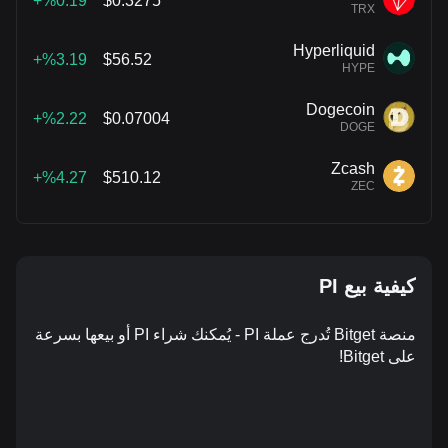
%0.19+
$0.3275
TRX
Hyperliquid
%3.19+
$56.52
HYPE
Dogecoin
%2.22+
$0.07004
DOGE
Zcash
%4.27+
$510.12
ZEC
كيفية بيع PI
منصة Bitget تُدرج عملة PI - يُمكنك شراء PI أو بيعها بسرعة
على Bitget!