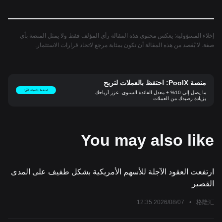
إخلاء المسؤولية: يعكس محتوى هذه المقالة رأي المؤلف فقط ولا يمثل المنصة بأي
صفة. لا يُقصد من هذه المقالة أن تكون بمثابة مرجع لاتخاذ قرارات الاستثمار.
منصة PoolX: احتفظ بالعملات لتربح
احتفظ بالعملة الآن!
ما يصل إلى 10% + معدل الفائدة السنوي. عزز أرباحك
بزيادة رصيدك من العملات
You may also like
ارتفعت العقود الآجلة للأسهم الأمريكية بشكل طفيف على المدى
القصير
2026/08/07 12:35
•
格隆汇