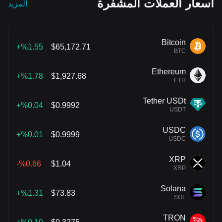
أسعار العملات المشفرة
المزيد
Bitcoin
%1.55+
$65,172.71
BTC
Ethereum
%1.78+
$1,927.68
ETH
Tether USDt
%0.04+
$0.9992
USDT
USDC
%0.01+
$0.9999
USDC
XRP
%0.66-
$1.04
XRP
Solana
%1.31+
$73.83
SOL
TRON