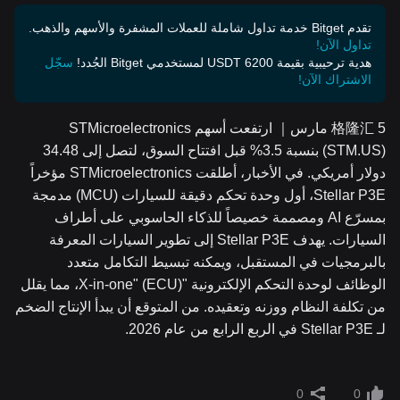
تقدم Bitget خدمة تداول شاملة للعملات المشفرة والأسهم والذهب.
تداول الآن!
هدية ترحيبية بقيمة 6200 USDT لمستخدمي Bitget الجُدد!
سجّل
الاشتراك الآن!
格隆汇 5 مارس｜ ارتفعت أسهم STMicroelectronics
(STM.US) بنسبة 3.5% قبل افتتاح السوق، لتصل إلى 34.48
دولار أمريكي. في الأخبار، أطلقت STMicroelectronics مؤخراً
Stellar P3E، أول وحدة تحكم دقيقة للسيارات (MCU) مدمجة
بمسرّع AI ومصممة خصيصاً للذكاء الحاسوبي على أطراف
السيارات. يهدف Stellar P3E إلى تطوير السيارات المعرفة
بالبرمجيات في المستقبل، ويمكنه تبسيط التكامل متعدد
الوظائف لوحدة التحكم الإلكترونية "X-in-one" (ECU)، مما يقلل
من تكلفة النظام ووزنه وتعقيده. من المتوقع أن يبدأ الإنتاج الضخم
لـ Stellar P3E في الربع الرابع من عام 2026.
0
0