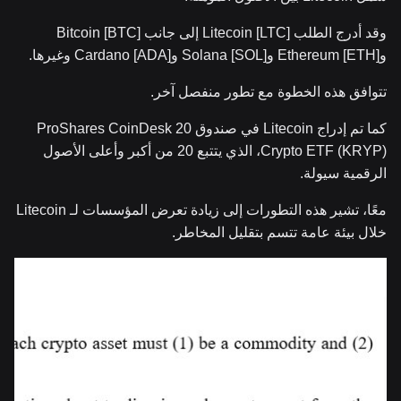
وقد أدرج الطلب Litecoin [LTC] إلى جانب Bitcoin [BTC]
وEthereum [ETH] وSolana [SOL] وCardano [ADA] وغيرها.
تتوافق هذه الخطوة مع تطور منفصل آخر.
كما تم إدراج Litecoin في صندوق ProShares CoinDesk 20
Crypto ETF (KRYP)، الذي يتتبع 20 من أكبر وأعلى الأصول
الرقمية سيولة.
معًا، تشير هذه التطورات إلى زيادة تعرض المؤسسات لـ Litecoin
خلال بيئة عامة تتسم بتقليل المخاطر.