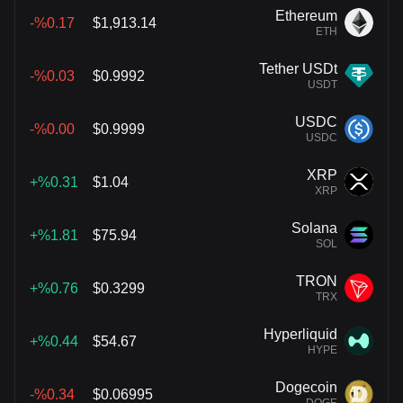
Ethereum
%0.17-
$1,913.14
ETH
Tether USDt
%0.03-
$0.9992
USDT
USDC
%0.00-
$0.9999
USDC
XRP
%0.31+
$1.04
XRP
Solana
%1.81+
$75.94
SOL
TRON
%0.76+
$0.3299
TRX
Hyperliquid
%0.44+
$54.67
HYPE
Dogecoin
%0.34-
$0.06995
DOGE