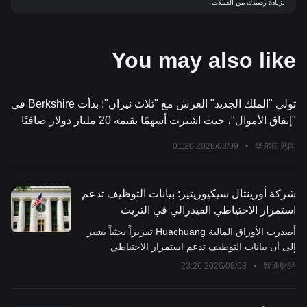
بزيادة رصيدك من العملات
You may also like
تولي "الملك الجديد" العرش مع "ثلاث نيران": بدأت Berkshire في
"إنفاق الأموال"، حيث اشترت أسهمًا بقيمة 20 مليار دولار صافيًا
2026/08/09 01:20
•
华尔街见闻
شركة أورينتال سيكيوريتيز: بيانات التوظيف تدعم
استمرار الاحتياطي الفيدرالي في التريث
أصدرت الأوراق المالية Huachuang تقريراً بحثياً يشير
إلى أن بيانات التوظيف تدعم استمرار الاحتياطي
الفيدرالي في الحفاظ على موقفه دون تغيير.
2026/08/08 23:26
•
智通财经