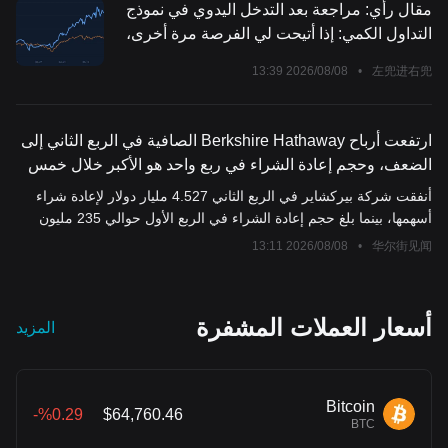
مقال رأي: مراجعة بعد التدخل اليدوي في نموذج
التداول الكمي: إذا أتيحت لي الفرصة مرة أخرى،
هل سأفعل الشيء نفسه؟
2026/08/08 13:39
•
左兜进右兜
ارتفعت أرباح Berkshire Hathaway الصافية في الربع الثاني إلى
الضعف، وحجم إعادة الشراء في ربع واحد هو الأكبر خلال خمس
سنوات، وGoogle دخلت ضمن أكبر خمسة أسهم في المحفظة
أنفقت شركة بيركشاير في الربع الثاني 4.527 مليار دولار لإعادة شراء
أسهمها، بينما بلغ حجم إعادة الشراء في الربع الأول حوالي 235 مليون
دولار فقط. وبلغ إجمالي عمليات إعادة الشراء في النصف الأول حوالي
2026/08/08 13:11
•
华尔街见闻
4.76 مليار دولار، معظمها تركز في الربع الثاني. بالإضافة إلى ذلك، قامت
الشركة في الربع الثاني بشراء صافي أسهم بقيمة حوالي 19.8 مليار
دولار، بما في ذلك إنفاق حوالي 10 مليارات دولار لشراء أسهم Alphabet
أسعار العملات المشفرة
المزيد
العادية، لتدخل جوجل رسمياً ضمن أكبر خمسة مراكز استثمارية للشركة.
Bitcoin
%0.29-
$64,760.46
BTC