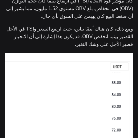
كان مؤشر قوة الاتجاه (TSI) في ارتفاع بينما كان حجم التوازن
(OBV) في انخفاض. بلغ OBV مستوى 1.52 مليون، مما يشير إلى
أن ضغط البيع كان يهيمن على السوق بأي حال.
ومع ذلك، كان هناك أيضًا تباين، حيث ارتفع السعر وTSI في الأجل
القصير بينما انخفض OBV. قد يكون هذا إشارة إلى أن الانحياز
قصير الأجل على وشك التغير.