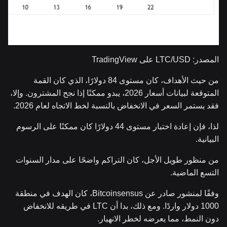
المصدر: LTC/USD على TradingView
من حيث الأهداف، كان مستوى 84 دولارًا، الذي كان القمة
المتوقعة لبيانات أسعار 2026، يبدو ممكنًا إذا نجح المشترون. وإلا،
فقد يستمر السعر في الانخفاض بالنسبة لخط الاتجاه لعام 2026.
لذا، فإن إعادة اختبار مستوى 44 دولارًا كان ممكنًا على الرسوم
البيانية.
من منظور طويل الأجل، كان التراكم واضحًا على مدار السنوات
التسع الماضية.
وفقًا لمنشور صادر عن Bitcoinsensus، كان الهدف في منطقة
1000 دولار واردًا. ومع ذلك، بدا أن LTC في طريقه للانخفاض
دون النمط، مما يعرضه لخطر الانهيار.