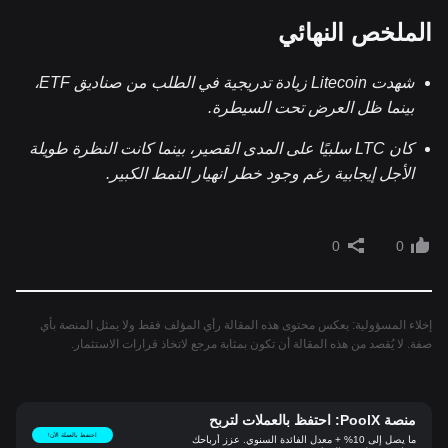
الملخص النهائي
شهدت Litecoin زيادة تدريجية في الطلب من صناديق ETF،
بينما ظل العرض تحت السيطرة.
كان LTC سلبيًا على المدى القصير، بينما كانت النظرة طويلة
الأجل إيجابية رغم وجود خطر انهيار النمط الكبير.
0
0
إخلاء المسؤولية: يعكس محتوى هذه المقالة رأي المؤلف فقط ولا يمثل المنصة بأي
صفة. لا يُقصد من هذه المقالة أن تكون بمثابة مرجع لاتخاذ قرارات الاستثمار.
منصة PoolX: احتفظ بالعملات لتربح
احتفظ بالعملة الآن!
ما يصل إلى 10% + معدل الفائدة السنوي. عزز أرباحك