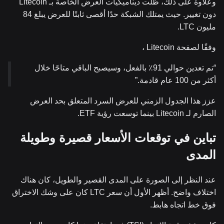
وعلاوة على ذلك، ظلت ديناميكيات العرض الخاصة بـ Litecoin
دون تغيير. حيث يمتلك الشبكة حدًا أقصى ثابتًا للعرض يبلغ 84
مليون LTC.
وفقًا لصفحة Litecoin ،
“تم تعدين حوالي 91٪ بالفعل، وسيصبح الباقي متاحًا خلال
أكثر من 100 عام قادمة.”
عزز هذا الجدول الزمني للعرض السرد المتعلق بحد العرض
الصارم لـ Litecoin بينما توسعت رؤية ETF.
تباين في توقعات الأسعار قصيرة وطويلة
المدى
عند النظر إلى الصورة على المدى القصير والطويل، كان هناك
اختلاف واضح. أظهر الأول أن سعر LTC كان على وشك الاختراق
فوق خط اتجاه هابط.