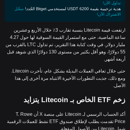
تداول الآن!
هدية ترحيبية بقيمة 6200 USDT لمستخدمي Bitget الجُدد!
سجّل
الاشتراك الآن!
ارتفعت قيمة Litecoin بنسبة تقارب 3٪ خلال الأربع وعشرين
ساعة الماضية، حتى مع استمرار القيمة السوقية لها حول 4.27
مليار دولار. في وقت كتابة هذا التقرير، تم تداول LTC بالقرب من
55 دولارًا، وهو أقل بكثير من مستوى 130 دولارًا الذي شوهد قبل
أربعة أشهر.
حتى خلال تعافي العملات البديلة بشكل عام، تأخرت Litecoin.
ومع ذلك، جذبت التطورات الأخيرة الانتباه مرة أخرى إلى هذا
الأصل.
زخم ETF الخاص بـ Litecoin يتزايد
أكد الحساب الرسمي لـ Litecoin على منصة X أن T. Rowe
Price تقدمت بطلب لإطلاق صندوق ETF نشط للعملات الرقمية
شمل Litecoin بين الأصول المؤهلة.