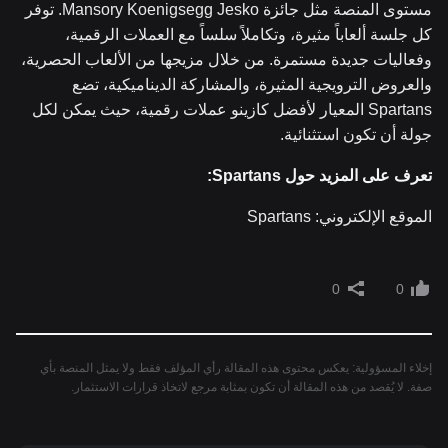
مستوى المنصة مثل جائزة Mansory Koenigsegg Jesko. توفر
كل جلسة ألعاباً مثيرة، وتكاملاً سلساً مع العملات الرقمية،
وفعاليات جديدة مستمرة. من خلال مزيجها من الألعاب الحصرية،
والعروض الترويجية المثيرة، والمشاركة الديناميكية، تضع
Spartans المعيار لأفضل كازينو عملات رقمية، حيث يمكن لكل
جولة أن تكون استثنائية.
تعرف على المزيد حول Spartans:
الموقع الإلكتروني: Spartans
0
0
إخلاء المسؤولية: يعكس محتوى هذه المقالة رأي المؤلف فقط ولا يمثل المنصة بأي
صفة. لا يُقصد من هذه المقالة أن تكون بمثابة مرجع لاتخاذ قرارات الاستثمار.