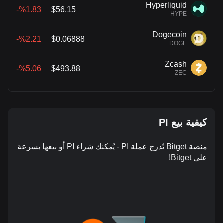
Hyperliquid
%1.83-
$56.15
HYPE
Dogecoin
%2.21-
$0.06888
DOGE
Zcash
%5.06-
$493.88
ZEC
كيفية بيع PI
منصة Bitget تُدرج عملة PI - يُمكنك شراء PI أو بيعها بسرعة
على Bitget!