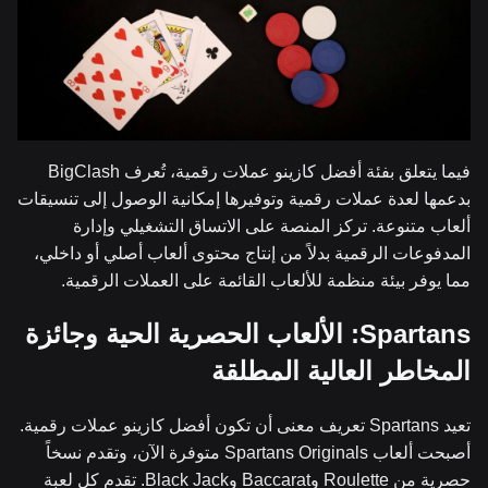
فيما يتعلق بفئة أفضل كازينو عملات رقمية، تُعرف BigClash
بدعمها لعدة عملات رقمية وتوفيرها إمكانية الوصول إلى تنسيقات
ألعاب متنوعة. تركز المنصة على الاتساق التشغيلي وإدارة
المدفوعات الرقمية بدلاً من إنتاج محتوى ألعاب أصلي أو داخلي،
مما يوفر بيئة منظمة للألعاب القائمة على العملات الرقمية.
Spartans: الألعاب الحصرية الحية وجائزة
المخاطر العالية المطلقة
تعيد Spartans تعريف معنى أن تكون أفضل كازينو عملات رقمية.
أصبحت ألعاب Spartans Originals متوفرة الآن، وتقدم نسخاً
حصرية من Roulette وBaccarat وBlack Jack. تقدم كل لعبة