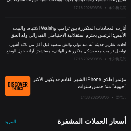
البيع إلى ثالث أعلى مستوى خلال 15 عامًا تقريبًا. يسود السوق شعور
2026/08/06 17:16
•
华尔街见闻
FOMO، حيث حقق رهان بقيمة 40 مليون دولار أرباحًا عائمة تزيد عن 23
مليون دولار في اليوم التالي. استمرار موسم التقارير المالية في تجاوز
التوقعات، وتكرار تسجيل المؤشر المتساوي الوزن لأرقام قياسية جديدة
أثارت المحادثات المتكررة بين ترامب وWalsh الانتباه، والبيت
يُظهر توسع السوق الصاعد خارج دائرة AI. حددت UBS هدفها لسعر نهاية
الأبيض: الرئيس يحترم استقلالية الاحتياطي الفيدرالي وله الحق
العام عند 8100 نقطة، وأكدت أن "نمو الأرباح لم يُحتسب بالكامل بعد في
في التعبير عن رأيه
أفادت تقارير حديثة أنه منذ تولي والش منصبه قبل أقل من ثلاثة أشهر،
التقييمات".
تواصل ترامب معه بشكل متكرر عبر الهاتف، مستشيرًا آرائه حول الوضع
في إيران، وتطورات الذكاء الاصطناعي وتأثيرها الاقتصادي. وبينما لم يتضح
2026/08/06 17:16
•
华尔街见闻
بعد ما إذا كان الطرفان قد ناقشا السياسات النقدية، ترى التقارير أن ذلك
يمثل أحدث مؤشر على محاولة ترامب زيادة تأثيره على الاحتياطي
الفيدرالي.
مؤتمر إطلاق iPhone الشهر القادم قد يكون الأكثر
"حيوية" منذ خمس سنوات
2026/08/06 14:38
•
爱范儿
أسعار العملات المشفرة
المزيد