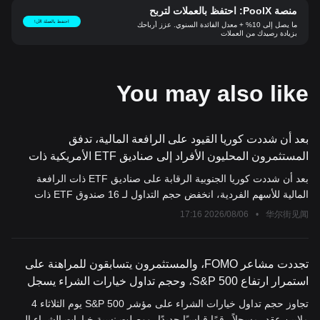
منصة PoolX: احتفظ بالعملات لتربح
احتفظ بالعملة الآن!
ما يصل إلى 10% + معدل الفائدة السنوي. عزز أرباحك
بزيادة رصيدك من العملات
You may also like
بعد أن شددت كوريا القيود على الرافعة المالية، تدفق
المستثمرون المحليون الأفراد إلى صناديق ETF الأمريكية ذات
الرافعة المالية ثلاثية
بعد أن شددت كوريا الجنوبية الرقابة على صناديق ETF ذات الرافعة
المالية للأسهم الفردية، انخفض حجم التداول لـ 16 صندوق ETF ذات
الرافعة والاتجاه العكسي المدرجة محليًا بنسبة تقارب 90%. في الوقت
2026/08/06 17:16
•
华尔街见闻
نفسه، قفز صافي شراء الكوريين للأسهم الأمريكية في يوليو من 630
مليون دولار إلى 4.64 مليار دولار، وأصبحت منتجات الرافعة المالية ثلاثية
مثل SOXL وTQQQ المفضلة الجديدة، مما زاد من التعرض الفعلي
تجددت مشاعر FOMO، والمستثمرون يتسابقون للمراهنة على
للمخاطر بدلاً من تقليصه. وقد ظهر بالفعل ما يسمى بـ"تأثير البالون" في
استمرار ارتفاع S&P 500، وحجم تداول خيارات الشراء يسجل
الرقابة الكورية، وأشارت الأوساط الأكاديمية إلى التشكيك في فعالية هذه
أعلى مستوى في التاريخ
تجاوز حجم تداول خيارات الشراء على مؤشر S&P 500 يوم الثلاثاء 4
السياسات.
ملايين عقد، مسجلاً رقمًا قياسيًا جديدًا، ووصلت نسبة خيارات الشراء إلى