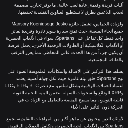
آليات فريدة وقيمة إعادة لعب عالية، ما يوفر تجارب مصممة
لجذب اللاعبين بطرق لا تستطيع العناوين التقليدية تحقيقها.
ولزيادة الحماس، تشمل جائزة Mansory Koenigsegg Jesko
جميع أنحاء المنصة، حيث تمنح سيارة سوبر نادرة وفريدة لفائز
واحد فقط. كل تفاعل على Spartans، سواء في الألعاب الحصرية
أو الألعاب الكلاسيكية أو الطاولات الرقمية الأخرى، يحمل فرصة
أن يكون جزءاً من هذا الحدث عالي المخاطر، مما يعزز الترقب
والطاقة المجتمعية.
يسلط هذا التركيز على الأصالة والمكافآت الملموسة الضوء على
نهج Spartans: خلق بيئة غامرة حيث لكل جولة أهمية. يعتمد
اعتماد العملات الرقمية بشكل سلس، مع دعم BTC وETH وLTC
وXRP للودائع والسحوبات السهلة. تضمن البنية التحتية القوية
قابلية التوسع، مما يسمح للمنصة بالتعامل مع الزيادات في
الحركة دون التأثير على الأداء.
لأولئك الذين يبحثون عن ما هو أكثر من المراهنات التقليدية، تجمع
Spartans بين الألعاب الحية الحصرية، وتكامل العملات الرقمية،