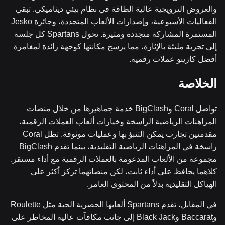
والعروض الترويجية عالية الطاقة في نظام بيئي ديناميكي. تبقي
الفعاليات الأسبوعية، وإصدارات الألعاب المتجددة، وجائزة Jesko
المستمرة المشاركة متجددة ومثيرة. تحول Spartans كل جلسة
إلى تجربة مليئة بالإثارة، مما يرسخ مكانتها كوجهة رائدة لمغامرة
أفضل كازينو عملات رقمية.
الخلاصة
تواصل Coral وBigClash خدمة جماهيرها من خلال منصات
المراهنات الرياضية الراسخة وخيارات ألعاب العملات الرقمية،
مقدمتين تجارب يمكن التنبؤ بها وعمليات موثوقة. تظل Coral
راسخة في المراهنات الرياضية التقليدية، بينما تقدم BigClash
مجموعة من الألعاب المدعومة بالعملات الرقمية مع أداء مستقر.
كلاهما يحافظ على أداء ثابت، لكن منصاتهما تركز أكثر على
الهياكل التقليدية بدلاً من المحتوى الغامر.
في المقابل، تقدم Spartans ألعابها الحصرية الحية مثل Roulette
وBaccarat وBlack Jack إلى جانب مكافآت عالية المخاطر على