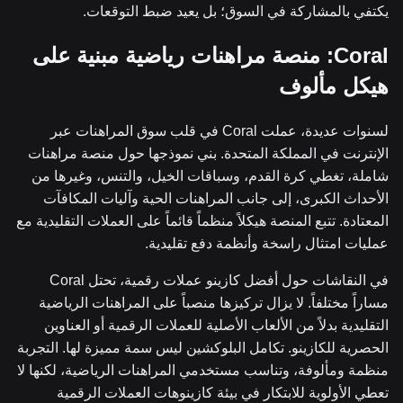
يكتفي بالمشاركة في السوق؛ بل يعيد ضبط التوقعات.
Coral: منصة مراهنات رياضية مبنية على
هيكل مألوف
لسنوات عديدة، عملت Coral في قلب سوق المراهنات عبر
الإنترنت في المملكة المتحدة. بني نموذجها حول منصة مراهنات
شاملة، تغطي كرة القدم، وسباقات الخيل، والتنس، وغيرها من
الأحداث الكبرى، إلى جانب المراهنات الحية وآليات المكافآت
المعتادة. تتبع المنصة هيكلاً منظماً قائماً على العملات التقليدية مع
عمليات امتثال راسخة وأنظمة دفع تقليدية.
في النقاشات حول أفضل كازينو عملات رقمية، تحتل Coral
مساراً مختلفاً. لا يزال تركيزها منصباً على المراهنات الرياضية
التقليدية بدلاً من الألعاب الأصلية للعملات الرقمية أو العناوين
الحصرية للكازينو. تكامل البلوكشين ليس سمة مميزة لها. التجربة
منظمة ومألوفة، وتناسب مستخدمي المراهنات الرياضية، لكنها لا
تعطي الأولوية للابتكار في بيئة كازينوهات العملات الرقمية