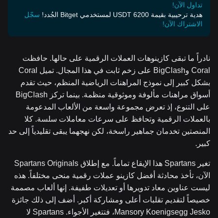
تداول الآن!
هدية ترحيبية بقيمة 6200 USDT لمستخدمي Bitget الجُدد!
سجّل
الاشتراك الآن!
نادراً ما تبقى كازينوهات العملات الرقمية على حالها. حافظت
Coral وBigClash على زخم ثابت في هذا المجال. تميل Coral
بشكل كبير إلى نموذج المراهنات الرياضية المنظم، حيث تقدم
أسواق مراهنات مألوفة وموثوقية منظمة. بينما تركز BigClash
على التنوع، إذ تعرض مجموعة واسعة من الألعاب المدعومة
بالعملات الرقمية وتحافظ على سرعات معاملات سلسة. كلا
المنصتين تخدمان جماهير راسخة، لكن نهجهما يبقى تقليدياً إلى حد
كبير.
تغير Spartans هذا الإيقاع تماماً. مع إطلاق Spartans Originals
الآن، تأخذ محادثة أفضل كازينو عملات رقمية منحى مختلفاً. هذه
ليست عناوين معاد تدويرها أو تعديلات طفيفة. إنها ألعاب مصممة
خصيصاً لتقديم تقلبات أعلى ومشاركة أكبر. أضف إلى ذلك جائزة
Mansory Koenigsegg Jesko، فتتغير الأجواء. Spartans لا