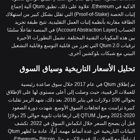
الذكية في Ethereum. علاوة على ذلك، تطبق Qtum آلية إجماع
إثبات الحصة (Proof-of-Stake) التي تقلل بشكل كبير من استهلاك
الطاقة مقارنة بأنظمة إثبات العمل التقليدية. تتيح طبقة تجريد
الحساب (Account Abstraction Layer) في المنصة تفاعلًا سلسًا
بين هذه المكونات التقنية المختلفة. تشمل التطورات الأخيرة
ترقيات Qtum 2.0 التي تعزز من قابلية التوسع وقابلية التشغيل
البيني مع شبكات بلوكشين أخرى.
تحليل الأسعار التاريخية وسياق السوق
تم إطلاق Qtum في عام 2017 خلال سوق صاعدة رئيسية
للعملات الرقمية، حيث وصلت إلى أعلى مستوى لها على الإطلاق
بحوالي 106 دولارات في يناير 2018. بعد ذلك، شهد الرمز تقلبات
كبيرة تزامنت مع اتجاهات السوق الأوسع. شهدت دورة الصعود
2020-2021 وصول QTUM إلى ارتفاعات ثانوية حوالي 25 دولارًا
قبل أن يصحح السعر خلال انكماش السوق في 2022. تكشف
البيانات التاريخية عن عدة أنماط مهمة. أولًا، عادة ما تُظهر Qtum
ارتباطًا مع العملات الرقمية الكبرى مثل Bitcoin وEthereum،