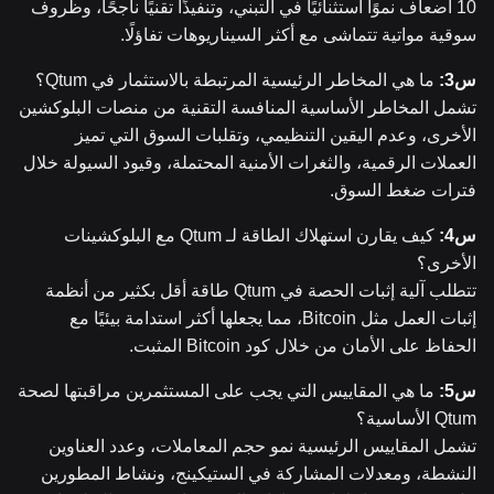
10 أضعاف نموًا استثنائيًا في التبني، وتنفيذًا تقنيًا ناجحًا، وظروف
سوقية مواتية تتماشى مع أكثر السيناريوهات تفاؤلًا.
س3:
ما هي المخاطر الرئيسية المرتبطة بالاستثمار في Qtum؟
تشمل المخاطر الأساسية المنافسة التقنية من منصات البلوكشين
الأخرى، وعدم اليقين التنظيمي، وتقلبات السوق التي تميز
العملات الرقمية، والثغرات الأمنية المحتملة، وقيود السيولة خلال
فترات ضغط السوق.
س4:
كيف يقارن استهلاك الطاقة لـ Qtum مع البلوكشينات
الأخرى؟
تتطلب آلية إثبات الحصة في Qtum طاقة أقل بكثير من أنظمة
إثبات العمل مثل Bitcoin، مما يجعلها أكثر استدامة بيئيًا مع
الحفاظ على الأمان من خلال كود Bitcoin المثبت.
س5:
ما هي المقاييس التي يجب على المستثمرين مراقبتها لصحة
Qtum الأساسية؟
تشمل المقاييس الرئيسية نمو حجم المعاملات، وعدد العناوين
النشطة، ومعدلات المشاركة في الستيكينج، ونشاط المطورين