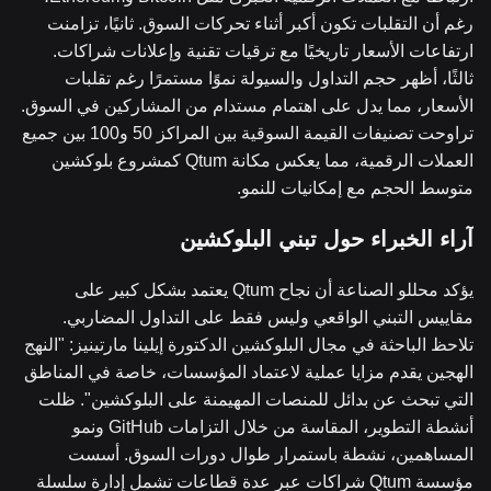
رغم أن التقلبات تكون أكبر أثناء تحركات السوق. ثانيًا، تزامنت
ارتفاعات الأسعار تاريخيًا مع ترقيات تقنية وإعلانات شراكات.
ثالثًا، أظهر حجم التداول والسيولة نموًا مستمرًا رغم تقلبات
الأسعار، مما يدل على اهتمام مستدام من المشاركين في السوق.
تراوحت تصنيفات القيمة السوقية بين المراكز 50 و100 بين جميع
العملات الرقمية، مما يعكس مكانة Qtum كمشروع بلوكشين
متوسط الحجم مع إمكانيات للنمو.
آراء الخبراء حول تبني البلوكشين
يؤكد محللو الصناعة أن نجاح Qtum يعتمد بشكل كبير على
مقاييس التبني الواقعي وليس فقط على التداول المضاربي.
تلاحظ الباحثة في مجال البلوكشين الدكتورة إيلينا مارتينيز: "النهج
الهجين يقدم مزايا عملية لاعتماد المؤسسات، خاصة في المناطق
التي تبحث عن بدائل للمنصات المهيمنة على البلوكشين". ظلت
أنشطة التطوير، المقاسة من خلال التزامات GitHub ونمو
المساهمين، نشطة باستمرار طوال دورات السوق. أسست
مؤسسة Qtum شراكات عبر عدة قطاعات تشمل إدارة سلسلة