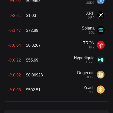
%0.02-
$0.9998
USDC
XRP
%2.21-
$1.03
XRP
Solana
%1.47-
$72.89
SOL
TRON
%0.04-
$0.3267
TRX
Hyperliquid
%0.22-
$55.69
HYPE
Dogecoin
%0.92-
$0.06923
DOGE
Zcash
%0.93-
$502.51
ZEC