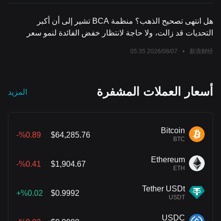
هل انتهى تصحيح الذهب؟ منظمة BCA تشير إلى أن أكبر
التحديات قد زالت، ولا حاجة لانتظار خفض الفائدة لنمو سعر
الذهب
2026/08/07 05:35
•
新浪财经
أسعار العملات المشفرة
المزيد
Bitcoin
%0.89-
$64,285.76
BTC
Ethereum
%0.41-
$1,904.67
ETH
Tether USDt
%0.02+
$0.9992
USDT
USDC