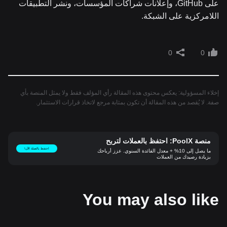
على GitHub، وإعلانات شراكات المؤسسات، ونشر التطبيقات
اللامركزية على الشبكة.
0
0
إخلاء المسؤولية: يعكس محتوى هذه المقالة رأي المؤلف فقط ولا يمثل المنصة بأي
صفة. لا يُقصد من هذه المقالة أن تكون بمثابة مرجع لاتخاذ قرارات الاستثمار.
منصة PoolX: احتفظ بالعملات لتربح
احتفظ بالعملة الآن!
ما يصل إلى 10% + معدل الفائدة السنوي. عزز أرباحك
بزيادة رصيدك من العملات
You may also like