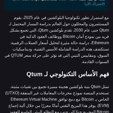
الاشتراك الآن!
مع استمرار تطور تكنولوجيا البلوكشين في عام 2025، يقوم
المستثمرون والمحللون حول العالم بدراسة المسار المحتمل لـ
Qtum حتى عام 2030. تقدم بلوكشين Qtum، التي تجمع بشكل
فريد بين نموذج أمان Bitcoin ووظائف العقود الذكية في
Ethereum، دراسة حالة مثيرة لتحليل أسعار العملات الرقمية.
تستكشف هذه الدراسة الشاملة الأسس التقنية، وديناميكيات
السوق، ومقاييس التبني التي قد تؤثر على حركة سعر QTUM في
السنوات القادمة.
فهم الأساس التكنولوجي لـ Qtum
تمثل Qtum بنية بلوكشين هجينة مميزة تجمع بين تقنيات مثبتة.
تستخدم المنصة نموذج مخرجات المعاملات غير المنفقة (UTXO)
الخاص بـ Bitcoin مع دمج توافق Ethereum Virtual Machine
(EVM). يوفر هذا المزيج التقني أمانًا معززًا من خلال آلية إجماع
Bitcoin المجربة جنبًا إلى جنب مع النظام البيئي الواسع للعقود