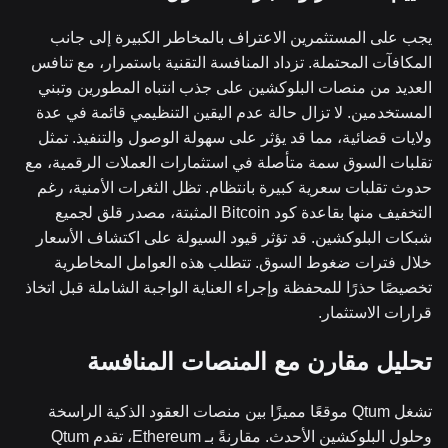
يجب على المستثمرين الاعتراف بالمخاطر الكبيرة إلى جانب
المكافآت المحتملة. تزداد المنافسة التقنية باستمرار، مع تنافس
العديد من منصات البلوكشين على جذب انتباه المطورين وتبني
المستخدمين. لا تزال حالة عدم اليقين التنظيمي قائمة في عدة
ولايات قضائية، مما قد يؤثر على سهولة الوصول والتنفيذ. تمثل
تقلبات السوق سمة متأصلة في استثمارات العملات الرقمية، مع
حدوث تقلبات سعرية كبيرة بانتظام. تظل الثغرات الأمنية، رغم
التخفيف منها بقاعدة كود Bitcoin المثبتة، مصدر قلق لجميع
شبكات البلوكشين. قد تؤثر قيود السيولة على اكتشاف الأسعار
خلال فترات ضغوط السوق. تتطلب هذه العوامل المخاطرية
تخصيصًا حذرًا للمحفظة وإجراء العناية الواجبة الشاملة قبل اتخاذ
قرارات الاستثمار.
تحليل مقارن مع المنصات المنافسة
تشغل Qtum موقعًا مميزًا بين منصات العقود الذكية الراسخة
وحلول البلوكشين الأحدث. مقارنةً بـ Ethereum، تقدم Qtum