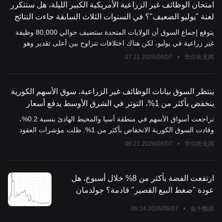
امتحان الوظائف غير الزراعية الأمريكية الكبير الليلة، هل ستتكرر
لعنة "يوليو الضعيف"؟ في السنوات الثلاث السابقة جاءت النتائج
أقل من المتوقع.
يتوقع إجماع السوق أن الولايات المتحدة ستضيف حوالي 80,000 وظيفة
غير زراعية في يوليو، لكن هناك اختلافات تتراوح بين أعلى تقدير وهو
157,000 وأقل تقدير وهو 40,000. وبسبب "لعنة يوليو الضعيف" التاريخية
2026/08/07 07:21
•
华尔街见闻
وضعف بيانات ADP، ظهرت مخاطر الهبوط. ورغم أن توظيف كأس العالم
ومستويات التسريح المنخفضة يوفران بعض الدعم، إلا أنه في ظل أولوية
الاحتياطي الفيدرالي لمكافحة التضخم، قد تؤدي البيانات القوية إلى رفع
ينتظر السوق بيانات الوظائف غير الزراعية، سوق الأسهم الكورية
أسعار الفائدة، مما سيجعل السوق في وضعية "الأخبار الجيدة تعني أخبار
ينخفض بأكثر من 1%، التوتر في الشرق الأوسط يدفع أسعار
سيئة".
النفط للارتفاع، وسوق السندات تحت الضغط
تراجعت أسواق الأسهم في منطقة آسيا والمحيط الهادئ بنسبة 0.2%،
وقادت السوق الكورية الانخفاض بأكثر من 1%. ظلت مؤشرات العقود
الآجلة للأسهم الأمريكية مستقرة تقريبًا، ومن المتوقع أن تنخفض الأسهم
2026/08/07 06:21
•
华尔街见闻
الأوروبية قليلاً بعد أن سجلت أعلى مستوى تاريخي في اليوم السابق.
ارتفع خام برنت يوم الجمعة بنسبة 1.6% ليصل إلى 83.80 دولارًا للبرميل.
استقر عائد سندات الخزانة الأمريكية لأجل 10 سنوات عند 4.68%، بعد أن
ارتفعت الفضة بأكثر من 8% خلال أسبوع، هل
ارتفع بمقدار 7 نقاط أساس خلال جلسة تداول الأسهم الأمريكية.
عودة "ضغط البيع القصير" قادمة؟ جولدمان
ساكس: قد يكون ضغط البائعين على المكشوف
2026/08/07 06:14
•
金十数据
قد بدأ للتو