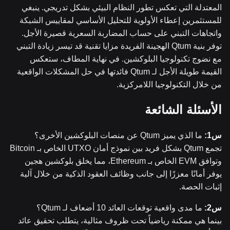
المعتدلة التي تعكس تطور النظام البيئي بشكل تدريجي. ينبغي
للمستثمرين إعطاء الأولوية للتحليل الأساسي لمقاييس الشبكة
واتجاهات التبني على حساب المضاربة السعرية قصيرة الأجل.
توفر بنية Qtum الهجينة الفريدة مزايا تقنية قد تيسر زيادة التبني
مع نضوج تكنولوجيا البلوكشين. في نهاية المطاف، ستعكس
القيمة طويلة الأجل لـ Qtum فائدتها في حل المشكلات الواقعية
من خلال التكنولوجيا اللامركزية.
الأسئلة الشائعة
س1:
ما الذي يميز Qtum عن منصات البلوكشين الأخرى؟
تجمع Qtum بشكل فريد بين نموذج أمان UTXO الخاص بـ Bitcoin
وتوافق EVM الخاص بـ Ethereum، مما يخلق بلوكشين هجين
يوفر أمانًا معززًا إلى جانب وظائف العقود الذكية من خلال آلية
إثبات الحصة.
س2:
ما مدى واقعية توقعات العائد 10 أضعاف لـ Qtum؟
بينما هي ممكنة رياضياً تحت ظروف مثالية، يتطلب تحقيق عائد