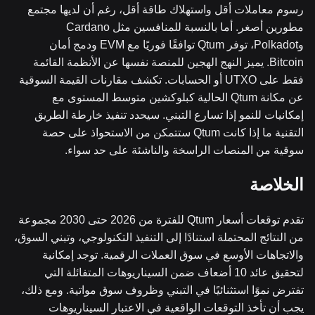
رسوم معاملات أقل واستهلاك طاقة أقل، رغم أن لديها مجتمع
مطورين أصغر. أما بالنسبة للمنافسين مثل Cardano
وPolkadot، توفر Qtum توافقًا فوريًا مع EVM ودمج أمان
Bitcoin. يميز النهج الهجين للمنصة نفسها عن الأنظمة القائمة
فقط على UTXO أو الحسابات. تكشف مقارنات القيمة السوقية
عن مكانة Qtum الحالية كبلوكشين متوسط المستوى مع
إمكانيات للنمو إذا تسارع التبني. سيحدد تنفيذ خارطة الطريق
التقنية ما إذا كانت Qtum ستتمكن من الاستحواذ على حصة
سوقية من المنصات الراسخة والناشئة على حد سواء.
الخلاصة
تقدم توقعات أسعار Qtum للفترة من 2026 حتى 2030 مجموعة
من النتائج المحتملة استنادًا إلى التنفيذ التكنولوجي، وتبني السوق،
والاتجاهات الأوسع في سوق العملات الرقمية. توجد إمكانية
لتحقيق عائد 10 أضعاف ضمن السيناريوهات المتفائلة التي
تفترض نموًا استثنائيًا في التبني وظروف سوق مواتية. ومع ذلك،
يجب أن تأخذ التوقعات الواقعية في الاعتبار السيناريوهات