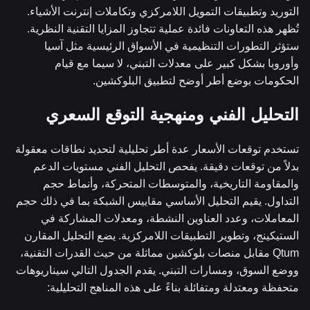
التوريد وتطبيقات التمويل اللامركزي وتكاملات إنترنت الأشياء.
تُظهر هذه التعاونات فائدة عملية تتجاوز المزايا التقنية النظرية.
ستؤثر التطورات التنظيمية في الأسواق الرئيسية مثل آسيا
وأوروبا بشكل كبير على معدلات التبني، لا سيما مع قيام
الحكومات بوضع أطر أوضح لتطبيق البلوكشين.
التحليل الفني ومنهجية التوقع السعري
تستخدم توقعات الأسعار عدة أطر تحليلية لتحديد نطاقات معقولة
بدلاً من توقعات دقيقة. يفحص التحليل الفني مستويات الدعم
والمقاومة التاريخية، والمتوسطات المتحركة، وأنماط حجم
التداول. يقيم التحليل الأساسي مقاييس الشبكة بما في ذلك حجم
المعاملات، وعدد العناوين النشطة، ومعدلات المشاركة في
الستيكينج، وتطوير التطبيقات اللامركزية. يضع التحليل المقارن
Qtum مقابل منصات بلوكشين مماثلة من حيث القدرات التقنية،
ووضع السوق، ومسارات التبني. يقدم الجدول التالي سيناريوهات
متحفظة ومعتدلة ومتفائلة بناءً على هذه المناهج التحليلية: