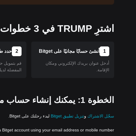
اشترِ TRUMP في 3 خطوات مبسطة!
1
أنشئ حسابًا مجانيًا على Bitget
2
حدد طر
أدخل عنوان بريدك الإلكتروني ومكان
قم بتمويل ح
الإقامة.
المفضلة لديك
الخطوة 1: يمكنك إنشاء حساب مجاني على تطبيق أو موقع Bitget.
سجّل الاشتراك
و
تنزيل تطبيق Bitget
لبدء رحلتك على Bitget.
a Bitget account using your email address or mobile number.