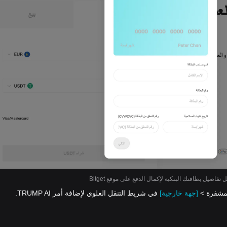
 تفاصيل بطاقتك البنكية لإكمال الدفع على موقع Bitget
[جهة خارجية]
في شريط التنقل العلوي لإضافة أمر TRUMP AI.