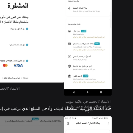
الائتمان/الخصم ف
الائتمان/الخصم في علامة تبويب
شراء عملات مشفرة في تطبيق
حدد العملة الورقية المفضلة لديك، وأدخل المبلغ الذي ترغب في إنف
Bitget