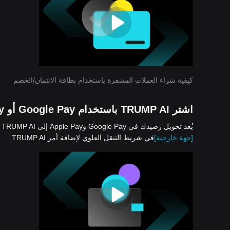
كيفية شراء العملات المشفرة باستخدام بطاقة الائتمان/الخصم
اشتر TRUMP AI باستخدام Google Pay أو Apple Pay
يُعد تحويل رصيدك في Google Pay وApple Pay إلى TRUMP AI أمرًا سهلًا وآمنًا على Bitget. فما عليك سوى النقر فوق «شراء العملات المشفرة» >
[جهة خارجية]
في شريط التنقل العلوي لإضافة أمر TRUMP AI.