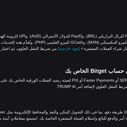
نقبل طرق دفع متنوعة، تشمل: iDEAL وSEPA لليورو (EUR)، وPIX للريال البرازيلي (BRL)، وPayID للدولار الأسترالي
(INR)، وQRIS وDANA وOVO للروبية الإندونيسية (IDR)، وSPEI للبيزو المكسيكي (MXN)، وGCash للبيزو الفلبيني (PHP). وتُقدَ
[جهة خارجية]
من شريط التنقل العلوي، ثم اختيار
استخدام بوابات الدفع Advcash أو SEPA أو Faster Payments أو PIX لتعبئة رصيد العملات الورقية الخاص بك على
 التنقل العلوي لإضافة أمر TRUMP AI.
، يُمكنك شراء العملات المشفرة بأكثر من 100 طريقة د
 وWise. فما عليك سوى إضافة أمر والدفع للبائع واستلام العملة المشفرة الخاصة بك. استمتع بمعاملاتٍ آمنة 