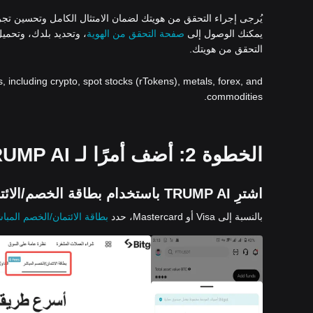
يُرجى إجراء التحقق من هويتك لضمان الامتثال الكامل وتحسين تجربتك ع
يمكنك الوصول إلى
صفحة التحقق من الهوية
، وتحديد بلدك، وتحمي
التحقق من هويتك.
s, including crypto, spot stocks (rTokens), metals, forex, and
commodities.
الخطوة 2: أضف أمرًا لـ TRUMP AI باستخدام طريقة دفع من اختيارك:
اشترِ TRUMP AI باستخدام بطاقة الخصم/الائتمان
بالنسبة إلى Visa أو Mastercard، حدد
بطاقة الائتمان/الخصم المبا