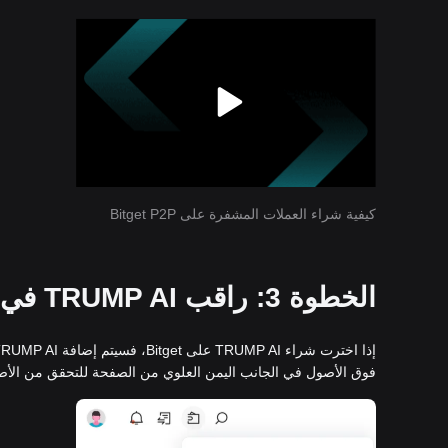
كيفية شراء العملات المشفرة على Bitget P2P
الخطوة 3: راقب TRUMP AI في محفظة Bitget الفورية الخاصة بك
فوق الأصول في الجانب اليمن العلوي من الصفحة للتحقق من الأصول 