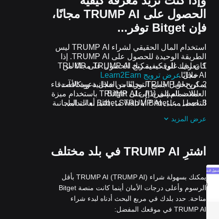
وإذا كنت تريد معرفة كيفية
الحصول على TRUMP AI مجانًا،
فإن Bitget توفر...
استخدام المال الحقيقي لشراء TRUMP AI ليس
الطريقة الوحيدة للحصول على TRUMP AI. إذا
تعرف على كيفية ربح TRUMP AI مجانًا من
كان لديك الوقت، يمكنك الحصول على TRUMP
AI مجانًا.
خلال
عرض ترويج Learn2Earn
يمكن تحويل جميع التوزيعات المجانية ومكافآت
اربح TRUMP AI مجانًا من خلال دعوة الأصدقاء
للانضمام إلى {1\} على Bitget
العملات المشفرة إلى TRUMP AI باستخدام ميزة
التحويل من Bitget أو Bitget Swap أو التداول
احصل على TRUMP AI من التوزيعات المجانية
الفوري.
من خلال الانضمام إلى
التحديات والعروض
عرض المزيد
الترويجية المستمرة
اشترِ TRUMP AI في بلد مختلف
يمكنك بسهولة شراء TRUMP AI (TRUMP AI) بأقل
الرسوم وأعلى درجات الأمان أينما كانت منصة Bitget
متاحة. حدد بلدك في مربع البحث أدناه لبدء شراء
TRUMP AI في موقعك المفضل: