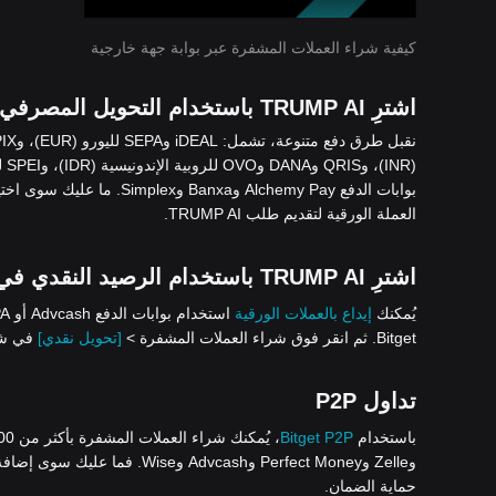
كيفية شراء العملات المشفرة عبر بوابة جهة خارجية
اشترِ TRUMP AI باستخدام التحويل المصرفي
بوابات الدفع Alchemy Pay وBanxa وSimplex. ما عليك سوى اختيار شراء العملات المشفرة >
العملة الورقية لتقديم طلب TRUMP AI.
اشترِ TRUMP AI باستخدام الرصيد النقدي في حساب Bitget الخاص بك
يُمكنك
إيداع بالعملات الورقية
Bitget. ثم انقر فوق شراء العملات المشفرة >
[تحويل نقدي]
في شريط
تداول P2P
باستخدام
Bitget P2P
وZelle وPerfect Money وAdvcash
حماية الضمان.