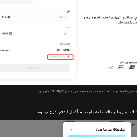
ي علامة تبويب شراء عملات مشفرة في موقع Bitget الإلكتروني
اقه، واربط بطاقتك الائتمانية، ثم أكمل الدفع بدون رسوم.