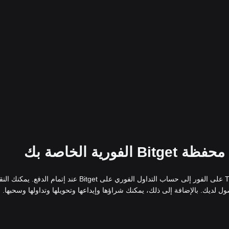
إذا اخترت شراء TRUMP AI على Bitget، فسيتم إضافة TRUMP AI على الفور إلى حساب التداول الفوري على Bitget عند إتمام الدفع. يمكن
لديك. بالإضافة إلى ذلك، يمكنك شراؤها وإيداعها وتحويلها وتداولها وسحبها.