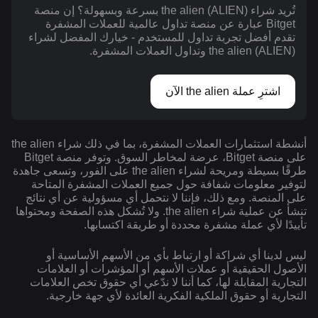
تُريد شراء the alien (ALIEN) بسرعة وبسهولة؟ إن منصة
Bitget عبارة عن منصة تداول عالمية للعملات المشفرة
تقدم أفضل تجربة تداول للمستخدم - خيارك المفضل لشراء
the alien (ALIEN) وتداول العملات المشفرة.
اشترِ عملة the alien الآن
أنشطة استثمارات العملات المشفرة، بما في ذلك شراء the alien
على منصة Bitget، عرضة لمخاطر السوق. وتوفر منصة Bitget
طرقًا بسيطة ومريحة لشراء the alien على الفور، وتسعى جاهدة
لتوفير معلومات شفافة حول جميع العملات المشفرة المتاحة
على المنصة. ومع ذلك، فإننا لا نتحمل أي مسؤولية عن أي نتائج
تنشأ عن عملية شراء the alien. ولا تُشكل هذه الصفحة ومحتواها
تأييدًا لأي عملة مشفرة محددة أو طريقة اكتسابها.
ليس لدينا أي شراكة أو ارتباط بأي من الأسهم الأساسية أو
الأصول الحقيقية أو عملات الأسهم أو المؤشرات أو العلامات
التجارية المقابلة لها، كما أننا لا ندّعي أي حقوق تخص العلامات
التجارية أو حقوق الملكية الفكرية العائدة لأي جهة خارجية.