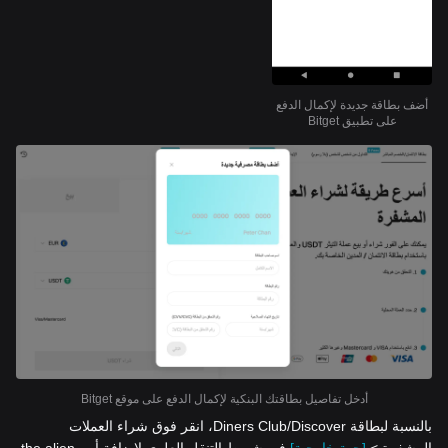
أضف بطاقة جديدة لإكمال الدفع
على تطبيق Bitget
أدخل تفاصيل بطاقتك البنكية لإكمال الدفع على موقع Bitget
بالنسبة لبطاقة Diners Club/Discover، انقر فوق شراء العملات