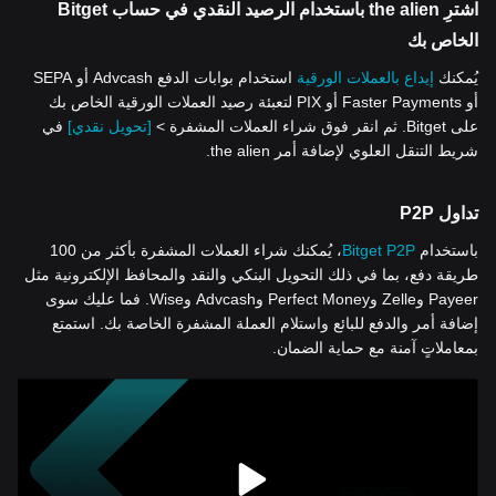
اشترِ the alien باستخدام الرصيد النقدي في حساب Bitget
الخاص بك
يُمكنك
إيداع بالعملات الورقية
استخدام بوابات الدفع Advcash أو SEPA
أو Faster Payments أو PIX لتعبئة رصيد العملات الورقية الخاص بك
على Bitget. ثم انقر فوق شراء العملات المشفرة >
[تحويل نقدي]
في
شريط التنقل العلوي لإضافة أمر the alien.
تداول P2P
باستخدام
Bitget P2P
، يُمكنك شراء العملات المشفرة بأكثر من 100
طريقة دفع، بما في ذلك التحويل البنكي والنقد والمحافظ الإلكترونية مثل
Payeer وZelle وPerfect Money وAdvcash وWise. فما عليك سوى
إضافة أمر والدفع للبائع واستلام العملة المشفرة الخاصة بك. استمتع
بمعاملاتٍ آمنة مع حماية الضمان.