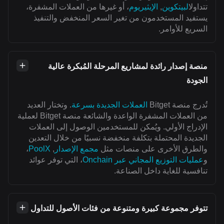
تتداول
البيتكوين
,
الإيثيريوم
، أو غيرها من العملات المشفرة،
يستفيد المستخدمون من تغير السعر المنخفض والتنفيذ
السريع للأوامر.
منصة إصدار رائدة لمشاريع المرحلة المُبكرة عالية
الجودة
تُدرج منصة Bitget
العملات الجديدة بسرعة
. وتختار العديد
من العملات المشفرة الواعدة والشائعة منصة Bitget لعملية
الإدراج الأولي. ويُمكن للمستخدمين الوصول إلى العملات
الجديدة المحتملة بتكلفة منخفضة نسبيًا من خلال التعدين
والطرق الأخرى على منصات مثل
مجمع الإصدار
,
PoolX
،
و
عمليات التوزيع المجاني عبر Onchain
، التي توفر عوائد
تنافسية للغاية داخل الصناعة.
تتوفر مجموعة كبيرة ومتنوعة من فئات الأصول للتداول