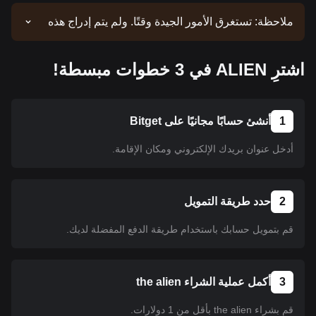
ملاحظة: تستغرق الأمور الجيدة وقتًا. ولم يتم إدراج هذه
العملة حتى الآن. ابق على اطلاع وراجع إعلاناتنا للحصول
على تحديثات عمليات الإدراج. وبمجرد توفر العملة على
اشترِ ALIEN في 3 خطوات مبسطة!
منصة Bitget، يمكنك اتباع البرنامج التعليمي الخاص بنا
لشرائها. كما ينطبق البرنامج التعليمي نفسه على جميع
العملات المشفرة المدرجة على منصة Bitget.
1
أنشئ حسابًا مجانيًا على Bitget
أدخل عنوان بريدك الإلكتروني ومكان الإقامة.
2
حدد طريقة التمويل
قم بتمويل حسابك باستخدام طريقة الدفع المفضلة لديك.
3
أكمل عملية الشراء the alien
قم بشراء the alien بأقل من 1 دولارات.