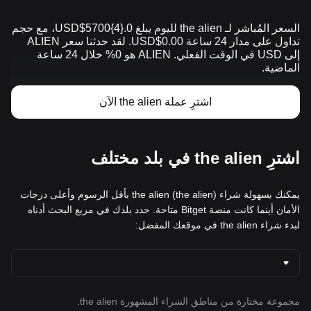
السعر المُباشر لـ the alien لليوم يبلغ 0.{​4}5700$USD، مع حجم
تداول على مدار 24 ساعة 0.00$USD. لقد حدثنا سعر ALIEN
إلى USD في الوقت الفعلي. ALIEN هو 0% خلال 24 ساعة
الماضية.
اشترِ عملة the alien الآن
اشترِ the alien في بلد مختلف
يمكنك بسهولة شراء the alien (the alien) بأقل الرسوم وأعلى درجات
الأمان أينما كانت منصة Bitget متاحة. حدد بلدك في مربع البحث أدناه
لبدء شراء the alien في موقعك المفضل:
مجموعة مختارة من مناطق الشراء المشهورة the alien.