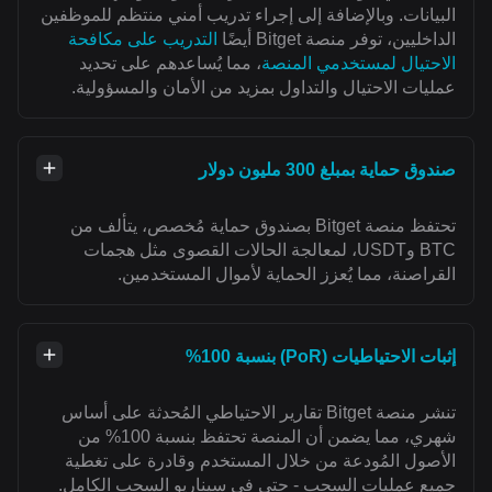
البيانات. وبالإضافة إلى إجراء تدريب أمني منتظم للموظفين
الداخليين، توفر منصة Bitget أيضًا
التدريب على مكافحة
الاحتيال لمستخدمي المنصة
، مما يُساعدهم على تحديد
عمليات الاحتيال والتداول بمزيد من الأمان والمسؤولية.
صندوق حماية بمبلغ 300 مليون دولار
تحتفظ منصة Bitget بصندوق حماية مُخصص، يتألف من
BTC وUSDT، لمعالجة الحالات القصوى مثل هجمات
القراصنة، مما يُعزز الحماية لأموال المستخدمين.
إثبات الاحتياطيات (PoR) بنسبة 100%
تنشر منصة Bitget تقارير الاحتياطي المُحدثة على أساس
شهري، مما يضمن أن المنصة تحتفظ بنسبة 100% من
الأصول المُودعة من خلال المستخدم وقادرة على تغطية
جميع عمليات السحب - حتى في سيناريو السحب الكامل.