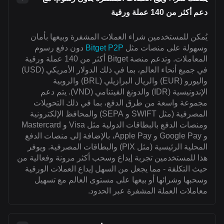
دعم أكثر من 140 عملة ورقية
يُمكن للمستخدمين شراء العملات المشفرة وبيعها بأمان
وسهولة على منصات مثل
Bitget P2P
دون دفع رسوم
المعاملات. وتدعم منصة Bitget أكثر من 140 عملة ورقية
في جميع أنحاء العالم، بما في ذلك الدولار الأمريكي (USD)
واليورو (EUR) والريال البرازيلي (BRL) والروبية
الإندونيسية (IDR) والدونغ الفيتنامي (VND). يتم دعم
مجموعة واسعة من طرق الدفع، بما في ذلك التحويلات
المصرفية (مثل SWIFT و SEPA) والمحافظ الإلكترونية
ومنصات الدفع بالبطاقات الدولية مثل Visa و Mastercard
و Google Pay و Apple Pay، بالإضافة إلى منصات الدفع
المحلية الرئيسية (مثل PIX) والبطاقات المصرفية. ويوفر
هذا للمستخدمين تجربة إيداع وسحب أكثر مرونة وفعالية من
حيث التكلفة - مما يجعل من السهل إيداع العملات الورقية
وسحبها وشرائها أو بيعها على مستوى العالم مع تسهيل
معاملات العملة المشفرة عبر الحدود.