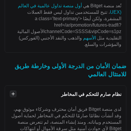
تُعد منصة Bitget هي
أول منصة تداول عالمية في العالم
(UEX
، تتيح للمستخدمين تداول ليس فقط العملات
المشفرة، ولكن أيضًا <a class='!text-primary'
href=/ar/promotion/futures-tradfi?
channelCode=SSSS&vipCode=s1pzالأصول المالية
التقليدية مثل
الأسهم
والذهب والنقد الأجنبي (الفوركس)
والمؤشرات والسلع.
ضمان الأمان من الدرجة الأولى وخارطة طريق
للامتثال العالمي
نظام صارم للتحكم في المخاطر
لدى منصة Bitget فريق أمان محترف وشركاء موثوق بهم،
وقد أنشأت نظامًا صارمًا للتحكم في المخاطر لحماية أصول
المستخدم وبياناته. ومنذ إنشاء المنصة، لم تتعرض منصة
Bitget لأي حوادث أمنية مثل سرقة الأموال أو انتهاكات