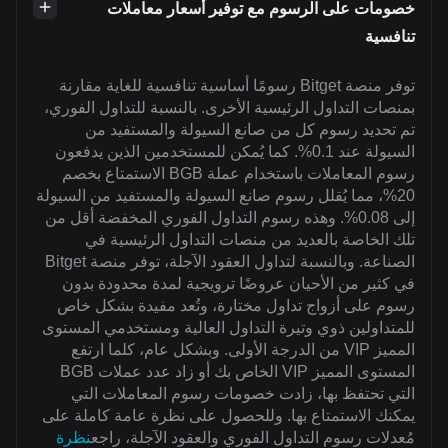
خصومات على الرسوم مع توفير أسعار معاملات
تنافسية
توفر منصة Bitget رسومًا أساسية تنافسية للغاية مقارنة
بمنصات التداول الرئيسية الأخرى. بالنسبة للتداول الفوري،
تم تحديد رسوم كل من صانع السيولة والمستفيد من
السيولة عند 0.1%. كما يُمكن للمستخدمين الذين يدفعون
رسوم المعاملات باستخدام عملة BGB الاستمتاع بخصم
20%، مما يُقلل رسوم صانع السيولة والمستفيد من السيولة
إلى 0.08%. وهذه رسوم التداول الفوري المخفضة أقل من
تلك الخاصة بالعديد من منصات التداول الرئيسية في
الصناعة. وبالنسبة لتداول العقود الآجلة، توفر منصة Bitget
في كثير من الأحيان عروضًا ترويجية لمدة محدودة بدون
رسوم على أزواج تداول مختارة، وتُعد مفيدة بشكل خاص
للمتداولين ذوي وتيرة التداول العالية ومستخدمي المستوى
المميز VIP من الدرجة الأولى. وبشكل عام، كلما ارتفع
المستوى المميز VIP الخاص بك أو زاد عدد عملات BGB
التي تحتفظ بها، زادت خصومات رسوم المعاملات التي
يمكنك الاستمتاع بها. وللحصول على نظرة عامة كاملة على
مُعدلات رسوم التداول الفوري والعقود الآجلة، راجع
نظرة