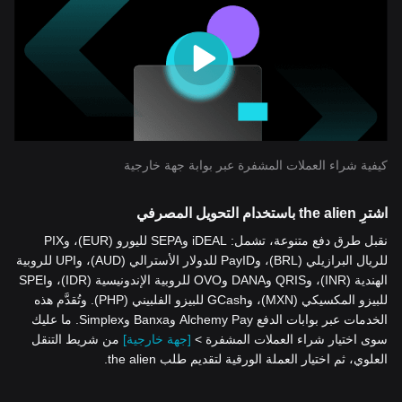
كيفية شراء العملات المشفرة عبر بوابة جهة خارجية
اشترِ the alien باستخدام التحويل المصرفي
نقبل طرق دفع متنوعة، تشمل: iDEAL وSEPA لليورو (EUR)، وPIX
للريال البرازيلي (BRL)، وPayID للدولار الأسترالي (AUD)، وUPI للروبية
الهندية (INR)، وQRIS وDANA وOVO للروبية الإندونيسية (IDR)، وSPEI
للبيزو المكسيكي (MXN)، وGCash للبيزو الفلبيني (PHP). وتُقدَّم هذه
الخدمات عبر بوابات الدفع Alchemy Pay وBanxa وSimplex. ما عليك
سوى اختيار شراء العملات المشفرة >
[جهة خارجية]
من شريط التنقل
العلوي، ثم اختيار العملة الورقية لتقديم طلب the alien.