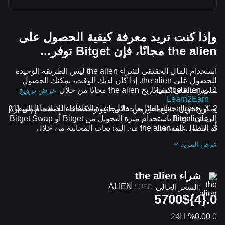
وإذا كنت تريد معرفة كيفية الحصول على
the alien مجانًا، فإن Bitget توفر...
استخدام المال الحقيقي لشراء the alien ليس الطريقة الوحيدة
للحصول على the alien. إذا كان لديك الوقت، يمكنك الحصول
على the alien مجانًا.
تعرف على كيفية ربح the alien مجانًا من خلال
عرض ترويج
Learn2Earn
يمكن تحويل جميع التوزيعات المجانية ومكافآت العملات المشفرة
اربح the alien مجانًا من خلال دعوة الأصدقاء للانضمام إلى {1\}
على Bitget
إلى the alien باستخدام ميزة التحويل من Bitget أو Bitget Swap
أو التداول الفوري.
احصل على the alien من التوزيعات المجانية من خلال
الانضمام إلى
التحديات والعروض الترويجية المستمرة
عرض المزيد
شراء the alien
ALIEN
السعر الحالي:
/
USD
0.{4}5700$
24H
%0.00
0