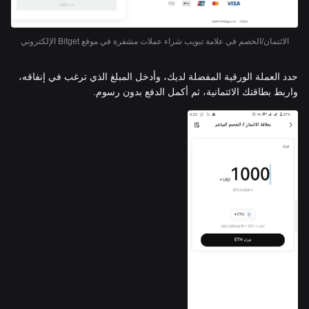
الائتمان/الخصم في علامة تبويب شراء عملات مشفرة في موقع Bitget الإلكتروني
حدد العملة الورقية المفضلة لديك، وأدخل المبلغ الذي ترغب في إنفاقه،
واربط بطاقتك الائتمانية، ثم أكمل الدفع بدون رسوم.