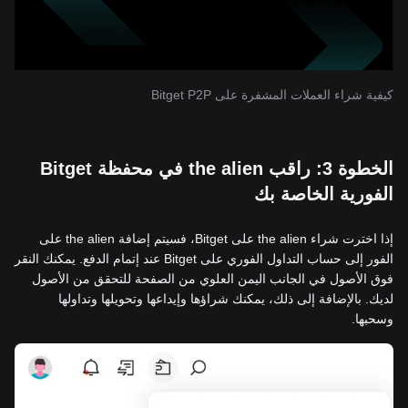
كيفية شراء العملات المشفرة على Bitget P2P
الخطوة 3: راقب the alien في محفظة Bitget
الفورية الخاصة بك
إذا اخترت شراء the alien على Bitget، فسيتم إضافة the alien على
الفور إلى حساب التداول الفوري على Bitget عند إتمام الدفع. يمكنك النقر
فوق الأصول في الجانب اليمن العلوي من الصفحة للتحقق من الأصول
لديك. بالإضافة إلى ذلك، يمكنك شراؤها وإيداعها وتحويلها وتداولها
وسحبها.