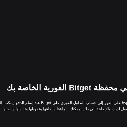
إذا اخترت شراء hypurliqwid على Bitget، فسيتم إضافة hypurliqwid على الفور إلى حساب التداول الفوري على Bitget عند إتمام الد
لديك. بالإضافة إلى ذلك، يمكنك شراؤها وإيداعها وتحويلها وتداولها وسحبها.