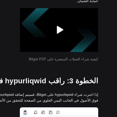
حماية الضمان.
كيفية شراء العملات المشفرة على Bitget P2P
الخطوة 3: راقب hypurliqwid في محفظة Bitget الفورية الخاصة بك
فوق الأصول في الجانب اليمن العلوي من الصفحة للتحقق من الأصول 