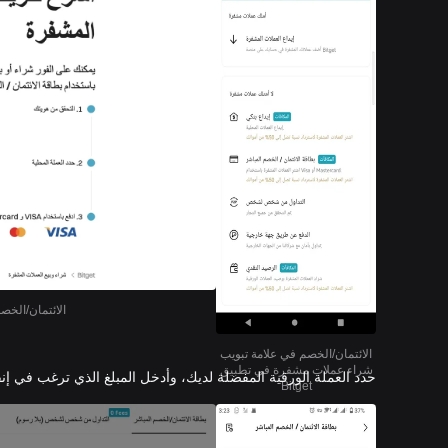
الائتمان/الخصم ف
الائتمان/الخصم في علامة تبويب
شراء عملات مشفرة في تطبيق
حدد العملة الورقية المفضلة لديك، وأدخل المبلغ الذي ترغب في إنف
Bitget