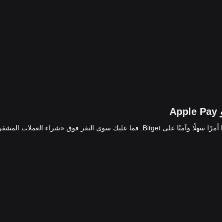
يُعد تحويل رصيدك في Google Pay وApple Pay إلى hypurliqwid أمرًا سهلًا وآمنًا على Bitget. فما عليك سوى النقر فوق «شراء العملات 