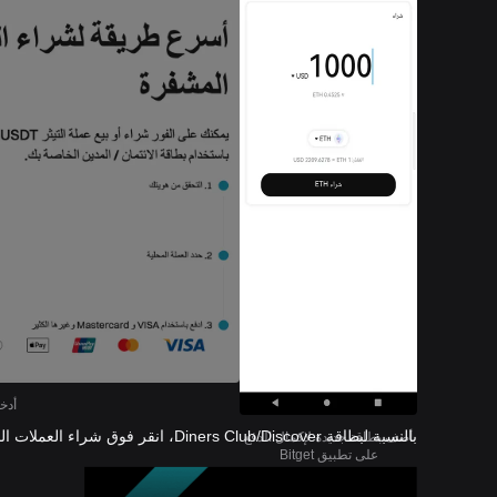
أدخل
بالنسبة لبطاقة Diners Club/Discover، انقر فوق شراء العملات المشفرة >
أضف بطاقة جديدة لإكمال الدفع
على تطبيق Bitget