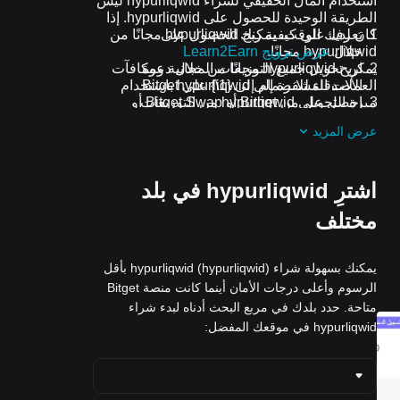
استخدام المال الحقيقي لشراء hypurliqwid ليس
الطريقة الوحيدة للحصول على hypurliqwid. إذا
كان لديك الوقت، يمكنك الحصول على
تعرف على كيفية ربح hypurliqwid مجانًا من
خلال
hypurliqwid مجانًا.
عرض ترويج Learn2Earn
اربح hypurliqwid مجانًا من خلال دعوة
يمكن تحويل جميع التوزيعات المجانية ومكافآت
الأصدقاء للانضمام إلى {1\} على Bitget
العملات المشفرة إلى hypurliqwid باستخدام
احصل على hypurliqwid من التوزيعات
ميزة التحويل من Bitget أو Bitget Swap أو
التداول الفوري.
المجانية من خلال الانضمام إلى
التحديات
عرض المزيد
والعروض الترويجية المستمرة
اشترِ hypurliqwid في بلد
مختلف
يمكنك بسهولة شراء hypurliqwid (hypurliqwid) بأقل
الرسوم وأعلى درجات الأمان أينما كانت منصة Bitget
متاحة. حدد بلدك في مربع البحث أدناه لبدء شراء
hypurliqwid في موقعك المفضل: