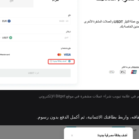
ي علامة تبويب شراء عملات مشفرة في موقع Bitget الإلكتروني
اقه، واربط بطاقتك الائتمانية، ثم أكمل الدفع بدون رسوم.