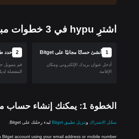
اشترِ hypu في 3 خطوات مبسطة!
1
أنشئ حسابًا مجانيًا على Bitget
2
حدد طر
أدخل عنوان بريدك الإلكتروني ومكان
قم بتمويل ح
الإقامة.
المفضلة لديك
الخطوة 1: يمكنك إنشاء حساب مجاني على تطبيق أو موقع Bitget.
سجّل الاشتراك
و
تنزيل تطبيق Bitget
لبدء رحلتك على Bitget.
a Bitget account using your email address or mobile number.