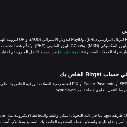
نقبل طرق دفع متنوعة، تشمل: iDEAL وSEPA لليورو (EUR)، وPIX للريال البرازيلي (BRL)، وPayID للدولار الأسترالي
(INR)، وQRIS وDANA وOVO للروبية الإندونيسية (IDR)، وSPEI للبيزو المكسيكي (MXN)، وGCash للبيزو الفلبيني (PHP). وتُقدَ
[جهة خارجية]
من شريط التنقل العلوي، ثم اختيار
استخدام بوابات الدفع Advcash أو SEPA أو Faster Payments أو PIX لتعبئة رصيد العملات الورقية الخاص بك على
التنقل العلوي لإضافة أمر hypurliqwid.
، يُمكنك شراء العملات المشفرة بأكثر من 100 طريقة د
 وWise. فما عليك سوى إضافة أمر والدفع للبائع واستلام العملة المشفرة الخاصة بك. استمتع بمعاملاتٍ آمنة 