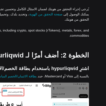
يُرجى إجراء التحقق من هويتك لضمان الامتثال الكامل وتحسين تجربتك ع
يمكنك الوصول إلى
صفحة التحقق من الهوية
، وتحديد بلدك، وتحمي
التحقق من هويتك.
s, including crypto, spot stocks (rTokens), metals, forex, and
commodities.
الخطوة 2: أضف أمرًا لـ hypurliqwid باستخدام طريقة دفع من اختيارك:
اشترِ hypurliqwid باستخدام بطاقة الخصم/الائتمان
بالنسبة إلى Visa أو Mastercard، حدد
بطاقة الائتمان/الخصم المبا