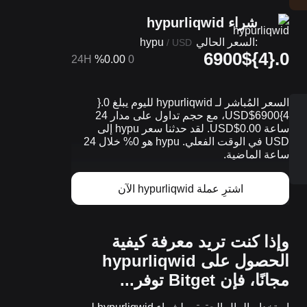
شراء hypurliqwid
hypu
السعر الحالي:
/
USD
0.{4}6900$
24H
%0.00
0
4}6900$USD، مع حجم تداول على مدار 24
ساعة 0.00$USD. لقد حدثنا سعر hypu إلى
USD في الوقت الفعلي. hypu هو 0% خلال 24
ساعة الماضية.
اشترِ عملة hypurliqwid الآن
وإذا كنت تريد معرفة كيفية
الحصول على hypurliqwid
مجانًا، فإن Bitget توفر...