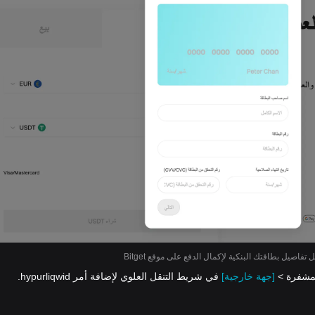
 تفاصيل بطاقتك البنكية لإكمال الدفع على موقع Bitget
[جهة خارجية]
في شريط التنقل العلوي لإضافة أمر hypurliqwid.