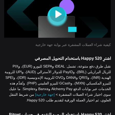
كيفية شراء العملات المشفرة عبر بوابة جهة خارجية
اشترِ Happy 520 باستخدام التحويل المصرفي
نقبل طرق دفع متنوعة، تشمل: iDEAL وSEPA لليورو (EUR)، وPIX
للريال البرازيلي (BRL)، وPayID للدولار الأسترالي (AUD)، وUPI للروبية
الهندية (INR)، وQRIS وDANA وOVO للروبية الإندونيسية (IDR)، وSPEI
للبيزو المكسيكي (MXN)، وGCash للبيزو الفلبيني (PHP). وتُقدَّم هذه
الخدمات عبر بوابات الدفع Alchemy Pay وBanxa وSimplex. ما عليك
سوى اختيار شراء العملات المشفرة >
[جهة خارجية]
من شريط التنقل
العلوي، ثم اختيار العملة الورقية لتقديم طلب Happy 520.
اشترِ Happy 520 باستخدام الرصيد النقدي في حساب Bitget