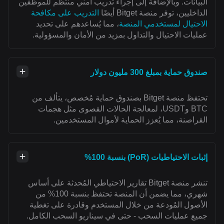
البيانات. وبالإضافة إلى إجراء تدريب أمني منتظم للموظفين
الداخليين، توفر منصة Bitget أيضًا
التدريب على مكافحة
الاحتيال لمستخدمي المنصة
، مما يُساعدهم على تحديد
عمليات الاحتيال والتداول بمزيد من الأمان والمسؤولية.
صندوق حماية بمبلغ 300 مليون دولار
تحتفظ منصة Bitget بصندوق حماية مُخصص، يتألف من
BTC وUSDT، لمعالجة الحالات القصوى مثل هجمات
القراصنة، مما يُعزز الحماية لأموال المستخدمين.
إثبات الاحتياطيات (PoR) بنسبة 100%
تنشر منصة Bitget تقارير الاحتياطي المُحدثة على أساس
شهري، مما يضمن أن المنصة تحتفظ بنسبة 100% من
الأصول المُودعة من خلال المستخدم وقادرة على تغطية
جميع عمليات السحب - حتى في سيناريو السحب الكامل.