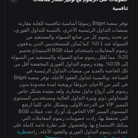
تنافسية
توفر منصة Bitget رسومًا أساسية تنافسية للغاية مقارنة
بمنصات التداول الرئيسية الأخرى. بالنسبة للتداول الفوري،
تم تحديد رسوم كل من صانع السيولة والمستفيد من
السيولة عند 0.1%. كما يُمكن للمستخدمين الذين يدفعون
رسوم المعاملات باستخدام عملة BGB الاستمتاع بخصم
20%، مما يُقلل رسوم صانع السيولة والمستفيد من السيولة
إلى 0.08%. وهذه رسوم التداول الفوري المخفضة أقل من
تلك الخاصة بالعديد من منصات التداول الرئيسية في
الصناعة. وبالنسبة لتداول العقود الآجلة، توفر منصة Bitget
في كثير من الأحيان عروضًا ترويجية لمدة محدودة بدون
رسوم على أزواج تداول مختارة، وتُعد مفيدة بشكل خاص
للمتداولين ذوي وتيرة التداول العالية ومستخدمي المستوى
المميز VIP من الدرجة الأولى. وبشكل عام، كلما ارتفع
المستوى المميز VIP الخاص بك أو زاد عدد عملات BGB
التي تحتفظ بها، زادت خصومات رسوم المعاملات التي
يمكنك الاستمتاع بها. وللحصول على نظرة عامة كاملة على
مُعدلات رسوم التداول الفوري والعقود الآجلة، راجع
نظرة