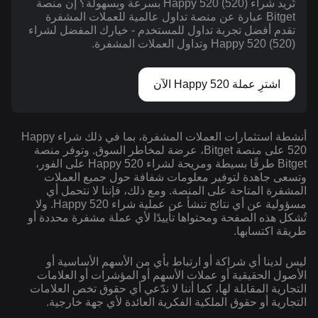
تُريد شراء Happy 520 (520) بسرعة وبسهولة؟ إن منصة
Bitget عبارة عن منصة تداول عالمية للعملات المشفرة
تقدم أفضل تجربة تداول للمستخدم - خيارك المفضل لشراء
Happy 520 (520) وتداول العملات المشفرة.
اشترِ عملة Happy 520 الآن
أنشطة استثمارات العملات المشفرة، بما في ذلك شراء Happy
520 على منصة Bitget، عرضة لمخاطر السوق. وتوفر منصة
Bitget طرقًا بسيطة ومريحة لشراء Happy 520 على الفور،
وتسعى جاهدة لتوفير معلومات شفافة حول جميع العملات
المشفرة المتاحة على المنصة. ومع ذلك، فإننا لا نتحمل أي
مسؤولية عن أي نتائج تنشأ عن عملية شراء Happy 520. ولا
تُشكل هذه الصفحة ومحتواها تأييدًا لأي عملة مشفرة محددة أو
طريقة اكتسابها.
ليس لدينا أي شراكة أو ارتباط بأي من الأسهم الأساسية أو
الأصول الحقيقية أو عملات الأسهم أو المؤشرات أو العلامات
التجارية المقابلة لها، كما أننا لا ندّعي أي حقوق تخص العلامات
التجارية أو حقوق الملكية الفكرية العائدة لأي جهة خارجية.