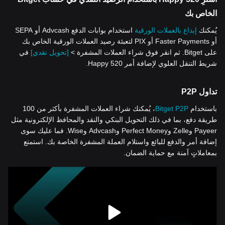
الخاص بك
يُمكنك
إيداع بالعملات الورقية
استخدام بوابات الدفع Advcash أو SEPA
أو Faster Payments أو PIX لتعبئة رصيد العملات الورقية الخاص بك
على Bitget. ثم انقر فوق شراء العملات المشفرة >
[تحويل نقدي]
في
شريط التنقل العلوي لإضافة أمر Happy 520.
تداول P2P
باستخدام
Bitget P2P
، يُمكنك شراء العملات المشفرة بأكثر من 100
طريقة دفع، بما في ذلك التحويل البنكي والنقد والمحافظ الإلكترونية مثل
Payeer وZelle وPerfect Money وAdvcash وWise. فما عليك سوى
إضافة أمر والدفع للبائع واستلام العملة المشفرة الخاصة بك. استمتع
بمعاملاتٍ آمنة مع حماية الضمان.