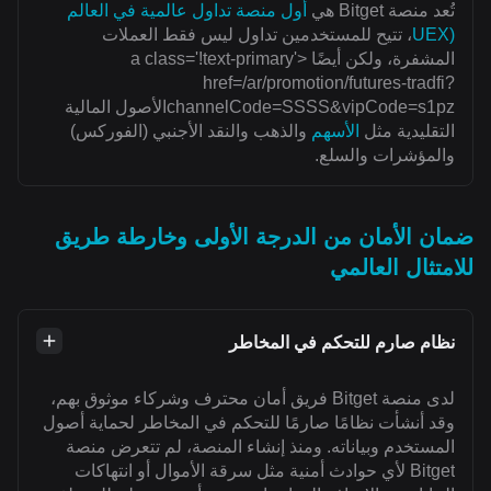
تُعد منصة Bitget هي
أول منصة تداول عالمية في العالم
(UEX
، تتيح للمستخدمين تداول ليس فقط العملات
المشفرة، ولكن أيضًا <a class='!text-primary'
href=/ar/promotion/futures-tradfi?
channelCode=SSSS&vipCode=s1pzالأصول المالية
التقليدية مثل
الأسهم
والذهب والنقد الأجنبي (الفوركس)
والمؤشرات والسلع.
ضمان الأمان من الدرجة الأولى وخارطة طريق
للامتثال العالمي
نظام صارم للتحكم في المخاطر
لدى منصة Bitget فريق أمان محترف وشركاء موثوق بهم،
وقد أنشأت نظامًا صارمًا للتحكم في المخاطر لحماية أصول
المستخدم وبياناته. ومنذ إنشاء المنصة، لم تتعرض منصة
Bitget لأي حوادث أمنية مثل سرقة الأموال أو انتهاكات