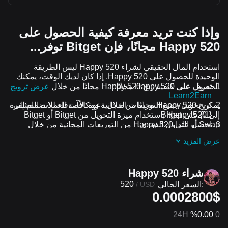
وإذا كنت تريد معرفة كيفية الحصول على
Happy 520 مجانًا، فإن Bitget توفر...
استخدام المال الحقيقي لشراء Happy 520 ليس الطريقة
الوحيدة للحصول على Happy 520. إذا كان لديك الوقت، يمكنك
الحصول على Happy 520 مجانًا.
تعرف على كيفية ربح Happy 520 مجانًا من خلال
عرض ترويج
Learn2Earn
اربح Happy 520 مجانًا من خلال دعوة الأصدقاء للانضمام إلى
يمكن تحويل جميع التوزيعات المجانية ومكافآت العملات المشفرة
{1\} على Bitget
إلى Happy 520 باستخدام ميزة التحويل من Bitget أو Bitget
Swap أو التداول الفوري.
احصل على Happy 520 من التوزيعات المجانية من خلال
الانضمام إلى
التحديات والعروض الترويجية المستمرة
عرض المزيد
شراء Happy 520
520
السعر الحالي:
/
USD
0.0002800$
24H
%0.00
0