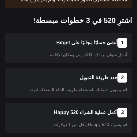
العملة حتى الآن. ابق على اطلاع وراجع إعلاناتنا للحصول
على تحديثات عمليات الإدراج. وبمجرد توفر العملة على
اشترِ 520 في 3 خطوات مبسطة!
منصة Bitget، يمكنك اتباع البرنامج التعليمي الخاص بنا
لشرائها. كما ينطبق البرنامج التعليمي نفسه على جميع
العملات المشفرة المدرجة على منصة Bitget.
1
أنشئ حسابًا مجانيًا على Bitget
أدخل عنوان بريدك الإلكتروني ومكان الإقامة.
2
حدد طريقة التمويل
قم بتمويل حسابك باستخدام طريقة الدفع المفضلة لديك.
3
أكمل عملية الشراء Happy 520
قم بشراء Happy 520 بأقل من 1 دولارات.