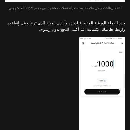
الائتمان/الخصم في علامة تبويب شراء عملات مشفرة في موقع Bitget الإلكتروني
حدد العملة الورقية المفضلة لديك، وأدخل المبلغ الذي ترغب في إنفاقه،
واربط بطاقتك الائتمانية، ثم أكمل الدفع بدون رسوم.