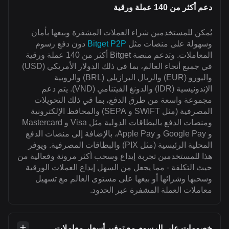
دعم أكثر من 140 عملة ورقية
يُمكن للمستخدمين شراء العملات المشفرة وبيعها بأمان
وسهولة على منصات مثل
Bitget P2P
دون دفع رسوم
المعاملات. وتدعم منصة Bitget أكثر من 140 عملة ورقية
في جميع أنحاء العالم، بما في ذلك الدولار الأمريكي (USD)
واليورو (EUR) والريال البرازيلي (BRL) والروبية
الإندونيسية (IDR) والدونغ الفيتنامي (VND). يتم دعم
مجموعة واسعة من طرق الدفع، بما في ذلك التحويلات
المصرفية (مثل SWIFT و SEPA) والمحافظ الإلكترونية
ومنصات الدفع بالبطاقات الدولية مثل Visa و Mastercard
و Google Pay و Apple Pay، بالإضافة إلى منصات الدفع
المحلية الرئيسية (مثل PIX) والبطاقات المصرفية. ويوفر
هذا للمستخدمين تجربة إيداع وسحب أكثر مرونة وفعالية من
حيث التكلفة - مما يجعل من السهل إيداع العملات الورقية
وسحبها وشرائها أو بيعها على مستوى العالم مع تسهيل
معاملات العملة المشفرة عبر الحدود.
خصومات على الرسوم مع توفير أسعار معاملات