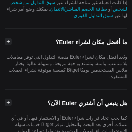
إذا كانت العملة غير متاحة للشراء عبر
سوق التداول من شخص
لشخص
أو
بطاقة الخصم المباشر/الائتمان
. يمكنك وضع أمر شراء
لها عبر
سوق التداول الفوري
.
ما أفضل مكان لشراء Euler؟
ويُعد أفضل مكان لشراء Euler منصة التداول التي توفر معاملات
بلا متاعب، وآمنة، وتتمتع بواجهة مريحة، وسيولة عالية. يختار
ملايين المستخدمين يوميًا Bitget كمنصة موثوقة لشراء العملات
المشفرة.
هل ينبغي أن أشتري Euler الآن؟
كما يجب اتخاذ قرارات شراء Euler أو الاستثمار فيها، أو في أي
عملات أخرى بعد البحث والتحليل. توفر Bitget خدمات سهلة
الاستخدام لشراء العملات المشفرة وتداولها. تساعد الموارد