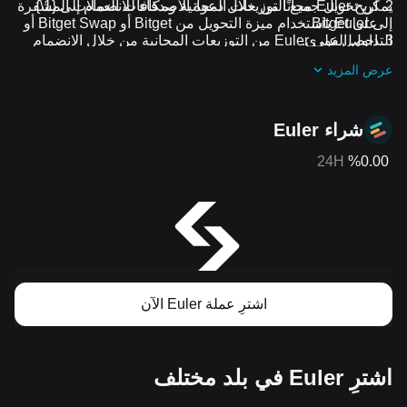
اربح Euler مجانًا من خلال دعوة الأصدقاء للانضمام إلى {1\}
يمكن تحويل جميع التوزيعات المجانية ومكافآت العملات المشفرة
على Bitget
إلى Euler باستخدام ميزة التحويل من Bitget أو Bitget Swap أو
التداول الفوري.
احصل على Euler من التوزيعات المجانية من خلال الانضمام
إلى
التحديات والعروض الترويجية المستمرة
عرض المزيد
شراء Euler
24H
%0.00
اشترِ عملة Euler الآن
اشترِ Euler في بلد مختلف