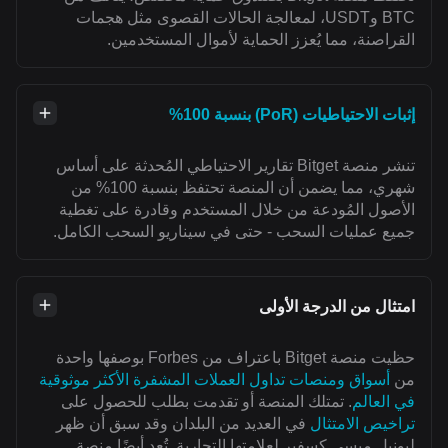
BTC وUSDT، لمعالجة الحالات القصوى مثل هجمات
القراصنة، مما يُعزز الحماية لأموال المستخدمين.
إثبات الاحتياطيات (PoR) بنسبة 100%
تنشر منصة Bitget تقارير الاحتياطي المُحدثة على أساس
شهري، مما يضمن أن المنصة تحتفظ بنسبة 100% من
الأصول المُودعة من خلال المستخدم وقادرة على تغطية
جميع عمليات السحب - حتى في سيناريو السحب الكامل.
امتثال من الدرجة الأولى
حظيت منصة Bitget باعتراف من Forbes بوصفها واحدة
من
أسواق ومنصات تداول العملات المشفرة الأكثر موثوقية
في العالم
. تمتلك المنصة أو تقدمت بطلب للحصول على
تراخيص الامتثال
في العديد من البلدان وقد سبق أن ظهر
ليونيل ميسي كسفيرِ لعلامتها التجارية. تُعد أيضًا منصة