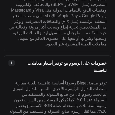
المصرفية (مثل SWIFT و SEPA) والمحافظ الإلكترونية
ومنصات الدفع بالبطاقات الدولية مثل Visa و Mastercard
و Google Pay و Apple Pay، بالإضافة إلى منصات الدفع
المحلية الرئيسية (مثل PIX) والبطاقات المصرفية. ويوفر
هذا للمستخدمين تجربة إيداع وسحب أكثر مرونة وفعالية من
حيث التكلفة - مما يجعل من السهل إيداع العملات الورقية
وسحبها وشرائها أو بيعها على مستوى العالم مع تسهيل
معاملات العملة المشفرة عبر الحدود.
خصومات على الرسوم مع توفير أسعار معاملات
تنافسية
توفر منصة Bitget رسومًا أساسية تنافسية للغاية مقارنة
بمنصات التداول الرئيسية الأخرى. بالنسبة للتداول الفوري،
تم تحديد رسوم كل من صانع السيولة والمستفيد من
السيولة عند 0.1%. كما يُمكن للمستخدمين الذين يدفعون
رسوم المعاملات باستخدام عملة BGB الاستمتاع بخصم
20%، مما يُقلل رسوم صانع السيولة والمستفيد من السيولة