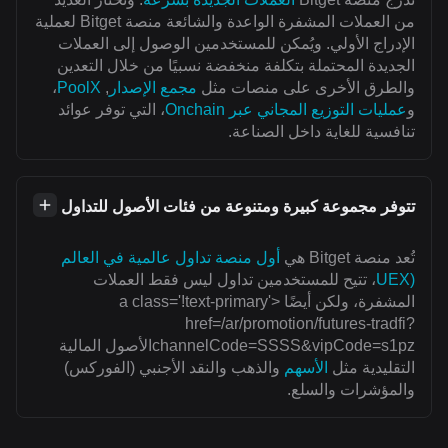
من العملات المشفرة الواعدة والشائعة منصة Bitget لعملية
الإدراج الأولي. ويُمكن للمستخدمين الوصول إلى العملات
الجديدة المحتملة بتكلفة منخفضة نسبيًا من خلال التعدين
والطرق الأخرى على منصات مثل
مجمع الإصدار
,
PoolX
،
و
عمليات التوزيع المجاني عبر Onchain
، التي توفر عوائد
تنافسية للغاية داخل الصناعة.
تتوفر مجموعة كبيرة ومتنوعة من فئات الأصول للتداول
تُعد منصة Bitget هي
أول منصة تداول عالمية في العالم
(UEX
، تتيح للمستخدمين تداول ليس فقط العملات
المشفرة، ولكن أيضًا <a class='!text-primary'
href=/ar/promotion/futures-tradfi?
channelCode=SSSS&vipCode=s1pzالأصول المالية
التقليدية مثل
الأسهم
والذهب والنقد الأجنبي (الفوركس)
والمؤشرات والسلع.