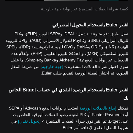
كيفية شراء العملات المشفرة عبر بوابة جهة خارجية
اشترِ Euler باستخدام التحويل المصرفي
نقبل طرق دفع متنوعة، تشمل: iDEAL وSEPA لليورو (EUR)، وPIX
للريال البرازيلي (BRL)، وPayID للدولار الأسترالي (AUD)، وUPI للروبية
الهندية (INR)، وQRIS وDANA وOVO للروبية الإندونيسية (IDR)، وSPEI
للبيزو المكسيكي (MXN)، وGCash للبيزو الفلبيني (PHP). وتُقدَّم هذه
الخدمات عبر بوابات الدفع Alchemy Pay وBanxa وSimplex. ما عليك
سوى اختيار شراء العملات المشفرة >
[جهة خارجية]
من شريط التنقل
العلوي، ثم اختيار العملة الورقية لتقديم طلب Euler.
اشترِ Euler باستخدام الرصيد النقدي في حساب Bitget الخاص
بك
يُمكنك
إيداع بالعملات الورقية
استخدام بوابات الدفع Advcash أو SEPA
أو Faster Payments أو PIX لتعبئة رصيد العملات الورقية الخاص بك
على Bitget. ثم انقر فوق شراء العملات المشفرة >
[تحويل نقدي]
في
شريط التنقل العلوي لإضافة أمر Euler.