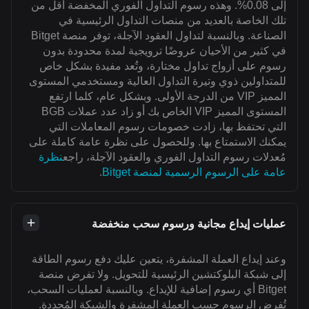
إلى 0.08%. وهذه رسوم التداول الفوري المخفضة أقل من
تلك الخاصة بالعديد من منصات التداول الرئيسية في
الصناعة. وبالنسبة لتداول العقود الآجلة، توفر منصة Bitget
في كثير من الأحيان عروضًا ترويجية لمدة محدودة بدون
رسوم على أزواج تداول مختارة، وتُعد مفيدة بشكل خاص
للمتداولين ذوي وتيرة التداول العالية ومستخدمي المستوى
المميز VIP من الدرجة الأولى. وبشكل عام، كلما ارتفع
المستوى المميز VIP الخاص بك أو زاد عدد عملات BGB
التي تحتفظ بها، زادت خصومات رسوم المعاملات التي
يمكنك الاستمتاع بها. وللحصول على نظرة عامة كاملة على
مُعدلات رسوم التداول الفوري والعقود الآجلة، راجع
نظرة
عامة على الرسوم الرسمية لمنصة Bitget
.
عمليات إيداع مجانية ورسوم سحب منخفضة
وعند إيداع العملة المشفرة، يتعين عليك دفع رسوم الطاقة
إلى شبكة البلوكتشين الرئيسية للتحويل. ولا تفرض منصة
Bitget أي رسوم إضافية للإيداع. وبالنسبة لعمليات السحب،
تُفرض الرسوم حسب العملة المشفرة والشبكة المُحددة.