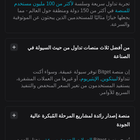
تجربة تداول سريعة وسلسة
لأكثر من 100 مليون مستخدم
للمنصة
في أكثر من 150 دولة ومنطقة حول العالم - مما
يجعلها خيارًا مثاليًا للمستخدمين الذين يبحثون عن الموثوقية
والسرعة.
من أفضل ثلاث منصات تداول من حيث السيولة في
الصناعة
إن منصة Bitget توفر سيولة عميقة. وسواء أكنت
تتداول
البيتكوين
,
الإيثيريوم
، أو غيرها من العملات المشفرة،
يستفيد المستخدمون من تغير السعر المنخفض والتنفيذ
السريع للأوامر.
منصة إصدار رائدة لمشاريع المرحلة المُبكرة عالية
الجودة
تُدرج منصة Bitget
العملات الجديدة بسرعة
. وتختار العديد