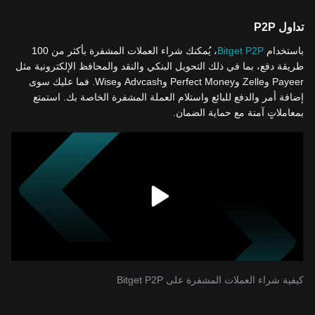
تداول P2P
باستخدام
Bitget P2P
، يُمكنك شراء العملات المشفرة بأكثر من 100
طريقة دفع، بما في ذلك التحويل البنكي والنقد والمحافظ الإلكترونية مثل
Payeer وZelle وPerfect Money وAdvcash وWise. فما عليك سوى
إضافة أمر والدفع للبائع واستلام العملة المشفرة الخاصة بك. استمتع
بمعاملاتٍ آمنة مع حماية الضمان.
كيفية شراء العملات المشفرة على Bitget P2P